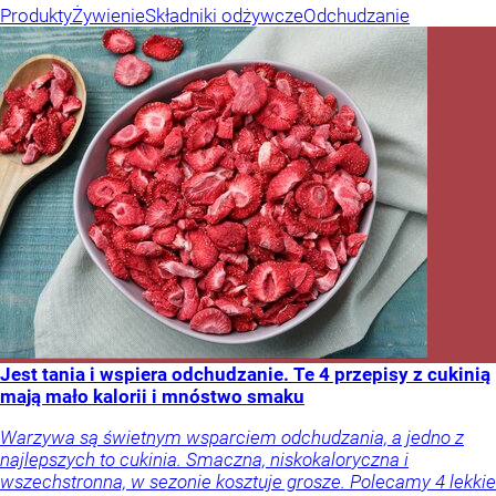
Produkty
Żywienie
Składniki odżywcze
Odchudzanie
Jest tania i wspiera odchudzanie. Te 4 przepisy z cukinią
mają mało kalorii i mnóstwo smaku
Warzywa są świetnym wsparciem odchudzania, a jedno z
najlepszych to cukinia. Smaczna, niskokaloryczna i
wszechstronna, w sezonie kosztuje grosze. Polecamy 4 lekkie