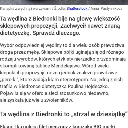
Kanapka z wędliną i warzywami
/ Źródło:
Shutterstock
/
Anna_Pustynnikova
Ta wędlina z Biedronki bije na głowę większość
sklepowych propozycji. Zachwycił nawet znaną
dietetyczkę. Sprawdź dlaczego.
Wybór odpowiedniej wędliny to dla wielu osób prawdziwa
droga przez mękę. Sklepowe półki uginają się od różnego
rodzaju wyrobów, których etykiety nierzadko przypominają
skomplikowaną tablicę Mendelejewa. Wśród wielu
kiepskich propozycji można jednak znaleźć prawdziwe
„perełki”, które zadają kłam stereotypom. Na jedną z nich
trafiła w Biedronce dietetyczka Paulina Hojdeczko.
Pojawiła się w ofercie sieci stosunkowo niedawno,
ale zyskała już wielu zwolenników.
Ta wędlina z Biedronki to „strzał w dziesiątkę”
Ekspertka poleca
filet pieczony z kurczaka BIO marki