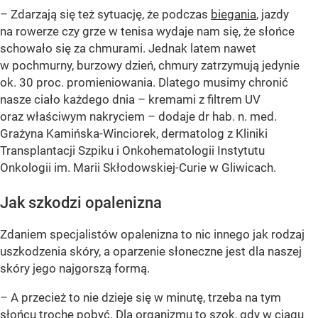
– Zdarzają się też sytuację, że podczas
biegania
, jazdy
na rowerze czy grze w tenisa wydaje nam się, że słońce
schowało się za chmurami. Jednak latem nawet
w pochmurny, burzowy dzień, chmury zatrzymują jedynie
ok. 30 proc. promieniowania. Dlatego musimy chronić
nasze ciało każdego dnia – kremami z filtrem UV
oraz właściwym nakryciem – dodaje dr hab. n. med.
Grażyna Kamińska-Winciorek, dermatolog z Kliniki
Transplantacji Szpiku i Onkohematologii Instytutu
Onkologii im. Marii Skłodowskiej-Curie w Gliwicach.
Jak szkodzi opalenizna
Zdaniem specjalistów opalenizna to nic innego jak rodzaj
uszkodzenia skóry, a oparzenie słoneczne jest dla naszej
skóry jego najgorszą formą.
– A przecież to nie dzieje się w minutę, trzeba na tym
słońcu trochę pobyć. Dla organizmu to szok, gdy w ciągu