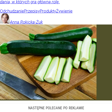
dania, w których gra główną rolę.
Odchudzanie
Przepisy
Produkty
Żywienie
Anna
Rokicka-Żuk