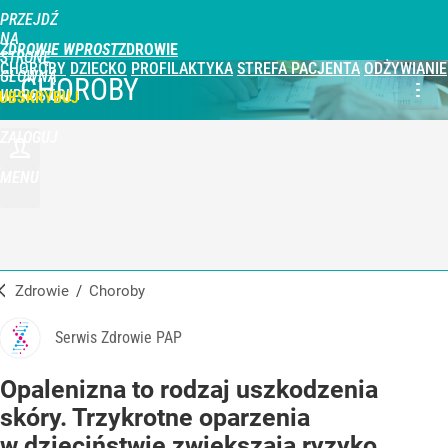
PRZEJDŹ
NA
ZDROWIE WPROST
STRONĘ
CHOROBY
DZIECKO
PROFILAKTYKA
STREFA PACJENTA
ODŻYWIANIE
GŁÓWNĄ
CHOROBY
WPROST.PL
UBSKRYBUJ
ZALOGUJ
MENU
Zdrowie
/
Choroby
Serwis Zdrowie PAP
Opalenizna to rodzaj uszkodzenia
skóry. Trzykrotne oparzenia
w dzieciństwie zwiększają ryzyko