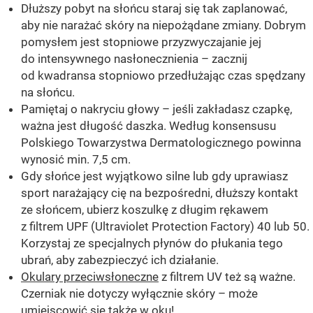
Dłuższy pobyt na słońcu staraj się tak zaplanować,
aby nie narażać skóry na niepożądane zmiany. Dobrym
pomysłem jest stopniowe przyzwyczajanie jej
do intensywnego nasłonecznienia – zacznij
od kwadransa stopniowo przedłużając czas spędzany
na słońcu.
Pamiętaj o nakryciu głowy – jeśli zakładasz czapkę,
ważna jest długość daszka. Według konsensusu
Polskiego Towarzystwa Dermatologicznego powinna
wynosić min. 7,5 cm.
Gdy słońce jest wyjątkowo silne lub gdy uprawiasz
sport narażający cię na bezpośredni, dłuższy kontakt
ze słońcem, ubierz koszulkę z długim rękawem
z filtrem UPF (Ultraviolet Protection Factory) 40 lub 50.
Korzystaj ze specjalnych płynów do płukania tego
ubrań, aby zabezpieczyć ich działanie.
Okulary przeciwsłoneczne
z filtrem UV też są ważne.
Czerniak nie dotyczy wyłącznie skóry – może
umiejscowić się także w oku!