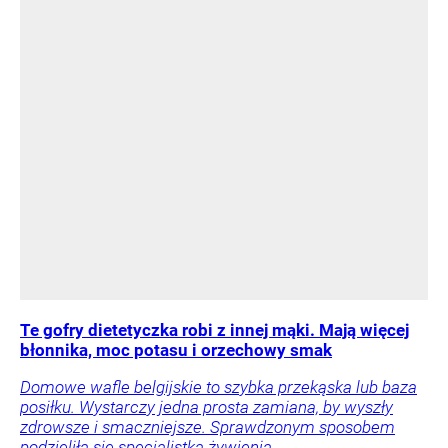
Te gofry dietetyczka robi z innej mąki. Mają więcej
błonnika, moc potasu i orzechowy smak
Domowe wafle belgijskie to szybka przekąska lub baza
posiłku. Wystarczy jedna prosta zamiana, by wyszły
zdrowsze i smaczniejsze. Sprawdzonym sposobem
podzieliła się specjalistka żywienia.