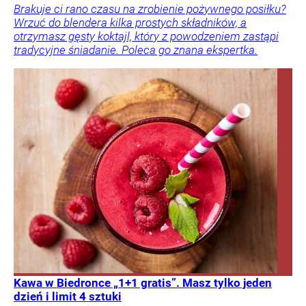
Brakuje ci rano czasu na zrobienie pożywnego posiłku?
Wrzuć do blendera kilka prostych składników, a
otrzymasz gęsty koktajl, który z powodzeniem zastąpi
tradycyjne śniadanie. Poleca go znana ekspertka.
Kawa w Biedronce „1+1 gratis”. Masz tylko jeden
dzień i limit 4 sztuki