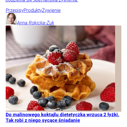
Przepisy
Produkty
Żywienie
Anna
Rokicka-Żuk
Do malinowego koktajlu dietetyczka wrzuca 2 łyżki.
Tak robi z niego sycące śniadanie