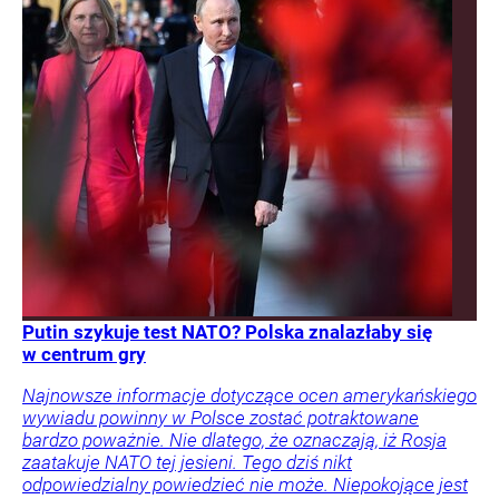
Putin szykuje test NATO? Polska znalazłaby się
w centrum gry
Najnowsze informacje dotyczące ocen amerykańskiego
wywiadu powinny w Polsce zostać potraktowane
bardzo poważnie. Nie dlatego, że oznaczają, iż Rosja
zaatakuje NATO tej jesieni. Tego dziś nikt
odpowiedzialny powiedzieć nie może. Niepokojące jest