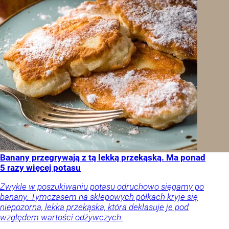
Banany przegrywają z tą lekką przekąską. Ma ponad
5 razy więcej potasu
Zwykle w poszukiwaniu potasu odruchowo sięgamy po
banany. Tymczasem na sklepowych półkach kryje się
niepozorna, lekka przekąska, która deklasuje je pod
względem wartości odżywczych.