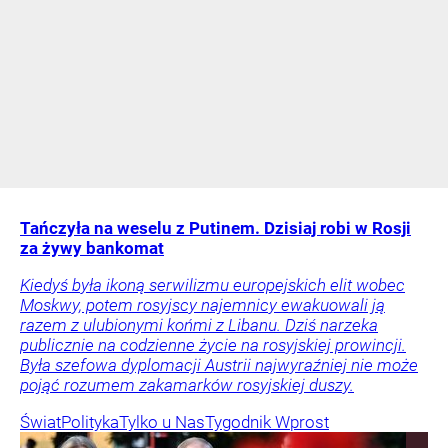
Tańczyła na weselu z Putinem. Dzisiaj robi w Rosji
za żywy bankomat
Kiedyś była ikoną serwilizmu europejskich elit wobec
Moskwy, potem rosyjscy najemnicy ewakuowali ją
razem z ulubionymi końmi z Libanu. Dziś narzeka
publicznie na codzienne życie na rosyjskiej prowincji.
Była szefowa dyplomacji Austrii najwyraźniej nie może
pojąć rozumem zakamarków rosyjskiej duszy.
Świat
Polityka
Tylko u Nas
Tygodnik Wprost