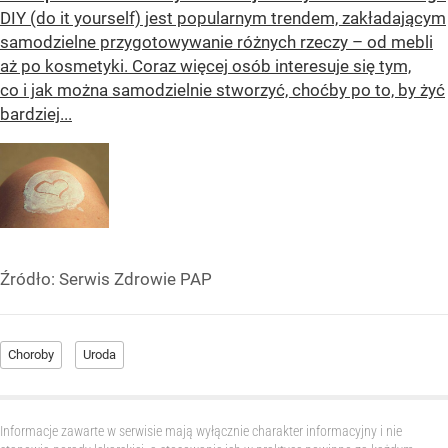
DIY (do it yourself) jest popularnym trendem, zakładającym
samodzielne przygotowywanie różnych rzeczy – od mebli
aż po kosmetyki. Coraz więcej osób interesuje się tym,
co i jak można samodzielnie stworzyć, choćby po to, by żyć
bardziej...
Źródło:
Serwis Zdrowie PAP
Choroby
Uroda
Informacje zawarte w serwisie mają wyłącznie charakter informacyjny i nie