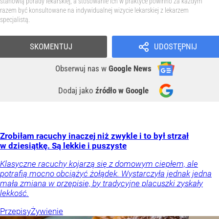
stanowią porady lekarskiej, a stosowanie ich w praktyce powinno za każdym
razem być konsultowane na indywidualnej wizycie lekarskiej z lekarzem
specjalistą.
SKOMENTUJ
UDOSTĘPNIJ
Obserwuj nas
w
Google News
Dodaj jako
źródło w Google
Zrobiłam racuchy inaczej niż zwykle i to był strzał
w dziesiątkę. Są lekkie i puszyste
Klasyczne racuchy kojarzą się z domowym ciepłem, ale
potrafią mocno obciążyć żołądek. Wystarczyła jednak jedna
mała zmiana w przepisie, by tradycyjne placuszki zyskały
lekkość.
Przepisy
Żywienie