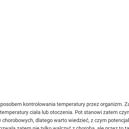
 sposobem kontrolowania temperatury przez organizm. 
temperatury ciała lub otoczenia. Pot stanowi zatem czy
chorobowych, dlatego warto wiedzieć, z czym potencjal
wala zatem nie tylko walczyć z chorobą, ale przez to 