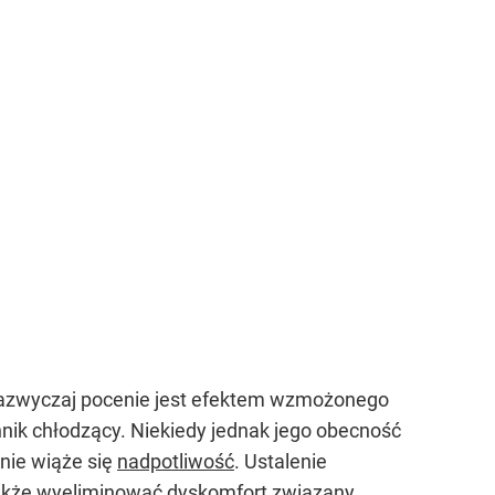
Zazwyczaj pocenie jest efektem wzmożonego
nnik chłodzący. Niekiedy jednak jego obecność
nie wiąże się
nadpotliwość
. Ustalenie
także wyeliminować dyskomfort związany