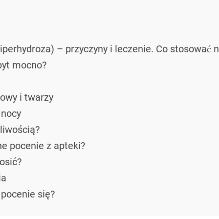
iperhydroza) – przyczyny i leczenie. Co stosować na
zbyt mocno?
łowy i twarzy
 nocy
liwością?
e pocenie z apteki?
osić?
ia
 pocenie się?