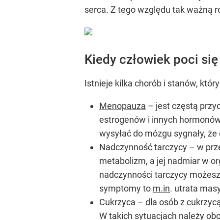
serca. Z tego względu tak ważną ro
Kiedy człowiek poci si
Istnieje kilka chorób i stanów, kt
Menopauza
– jest częstą przy
estrogenów i innych hormonów
wysyłać do mózgu sygnały, że c
Nadczynność tarczycy – w prze
metabolizm, a jej nadmiar w o
nadczynności tarczycy możesz 
symptomy to
m.in
. utrata mas
Cukrzyca – dla osób z
cukrzyc
W takich sytuacjach należy o