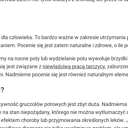
ne dla człowieka. To bardzo ważne w zakresie utrzymania
aniem. Pocenie się jest zatem naturalne i zdrowe, o ile 
pimy na nocne poty lub wydzielanie potu wywołuje brzy
się jest związane z
niewłaściwą pracą tarczycy
, zaburzo
 Nadmierne pocenie się jest również naturalnym elem
ć?
ktywność gruczołów potowych jest zbyt duża. Nadmierna 
 na stan niepożądany, którego nie można wytłumaczyć ci
st efektem choroby lub przyjmowania określonych leków. 