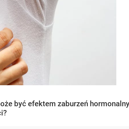
że być efektem zaburzeń hormonalnyc
i?