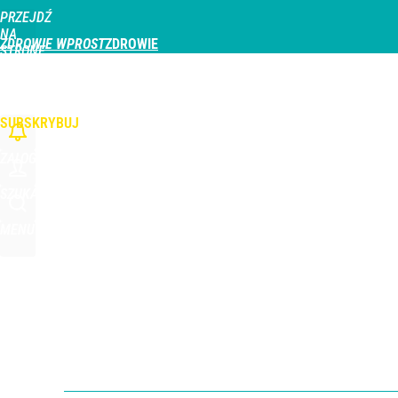
PRZEJDŹ
Udostępnij
2
Skomentuj
NA
ZDROWIE WPROST
STRONĘ
GŁÓWNĄ
CHOROBY
DZIECKO
PROFILAKTYKA
STREFA PACJENTA
ODŻYWIAN
WPROST.PL
SUBSKRYBUJ
ZALOGUJ
SZUKAJ
MENU