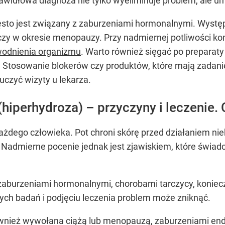
rawidłowa diagnoza nie tylko wyeliminuje problem, ale u
sto jest związany z zaburzeniami hormonalnymi. Występ
y czy w okresie menopauzy. Przy nadmiernej potliwości ko
odnienia organizmu
. Warto również sięgać po preparaty
ę. Stosowanie blokerów czy produktów, które mają zadan
czyć wizyty u lekarza.
hiperhydroza) – przyczyny i leczenie. 
 każdego człowieka. Pot chroni skórę przed działaniem n
 Nadmierne pocenie jednak jest zjawiskiem, które świad
zaburzeniami hormonalnymi, chorobami tarczycy, koniec
ch badań i podjęciu leczenia problem może zniknąć.
nież wywołana ciążą lub menopauzą, zaburzeniami endo