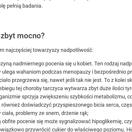
lę pełnią badania.
ę zbyt mocno?
órym najczęściej towarzyszy nadpotliwość:
czyną nadmiernego pocenia się u kobiet. Ten rodzaj nad
 ulega wahaniom podczas menopauzy i bezpośrednio pr
iało przegrzewa się, nawet jeśli tak nie jest. To z kol
biegu tej choroby tarczyca wytwarza zbyt duże ilości t
rganizmie sprzyja zwiększeniu szybkości metabolizmu, 
również doświadczyć przyspieszonego bicia serca, częst
y ciała, problemy ze snem, drżenie rąk;
ą
obfite pocenie się może sygnalizować hipoglikemię, czyl
bowiązkowo przywrócić cukier do właściwego poziomu.