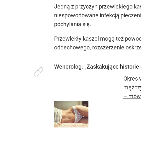
Jedną z przyczyn przewlekłego kas
niespowodowane infekcją pieczenie
pochylania się.
Przewlekły kaszel mogą też powod
oddechowego, rozszerzenie oskrzeli 
Wenerolog: „Zaskakujące historie 
Okres 
mężczy
– mówi 