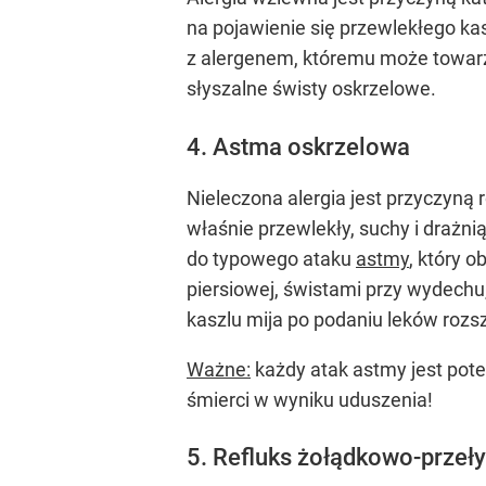
na pojawienie się przewlekłego ka
z alergenem, któremu może towarzy
słyszalne świsty oskrzelowe.
4. Astma oskrzelowa
Nieleczona alergia jest przyczyn
właśnie przewlekły, suchy i drażni
do typowego ataku
astmy
, który 
piersiowej, świstami przy wydech
kaszlu mija po podaniu leków rozsz
Ważne:
każdy atak astmy jest pote
śmierci w wyniku uduszenia!
5. Refluks żołądkowo-przeł