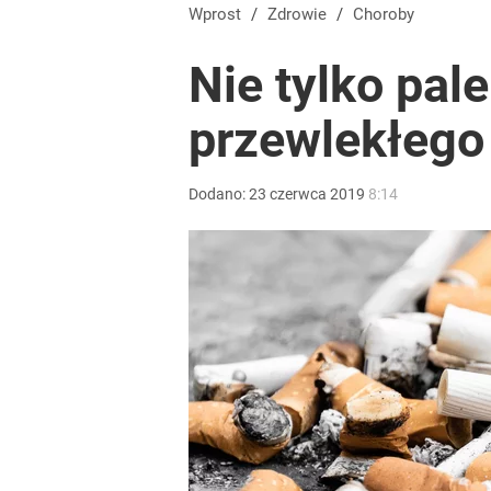
Wprost
/
Zdrowie
/
Choroby
Nie tylko pal
przewlekłego
Dodano:
23
czerwca
2019
8:14