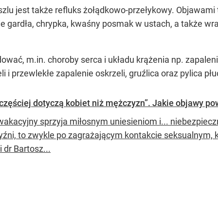
zlu jest także refluks żołądkowo-przełykowy. Objawami t
 gardła, chrypka, kwaśny posmak w ustach, a także wra
ować, m.in. choroby serca i układu krążenia np. zapale
i przewlekłe zapalenie oskrzeli, gruźlica oraz pylica płu
częściej dotyczą kobiet niż mężczyzn”. Jakie objawy pow
wakacyjny sprzyja miłosnym uniesieniom i... niebezpiec
źni, to zwykle po zagrażającym kontakcie seksualnym, k
dr Bartosz...