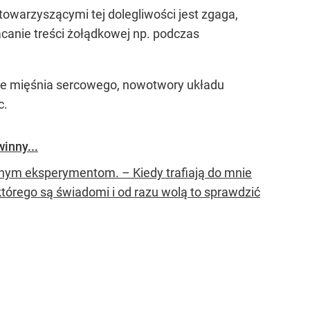
owarzyszącymi tej dolegliwości jest zgaga,
canie treści żołądkowej np. podczas
nie mięśnia sercowego, nowotwory układu
c.
inny...
znym eksperymentom. – Kiedy trafiają do mnie
tórego są świadomi i od razu wolą to sprawdzić