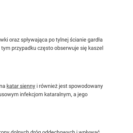
wki oraz spływająca po tylnej ścianie gardła
W tym przypadku często obserwuje się kaszel
 na
katar sienny
i również jest spowodowany
irusowym infekcjom kataralnym, a jego
trony dolnych dróg oddechowych i wpływać