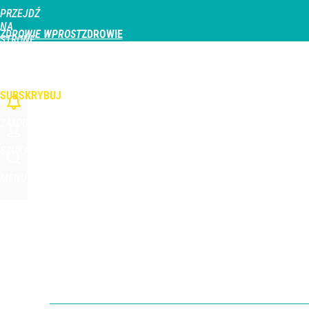
PRZEJDŹ
Udostępnij
0
Skomentuj
NA
ZDROWIE WPROST
STRONĘ
GŁÓWNĄ
CHOROBY
DZIECKO
PROFILAKTYKA
STREFA PACJENTA
ODŻYWIAN
WPROST.PL
SUBSKRYBUJ
ZALOGUJ
SZUKAJ
MENU