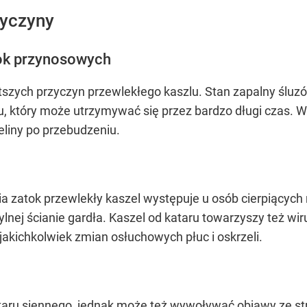
zyczyny
tok przynosowych
tszych przyczyn przewlekłego kaszlu. Stan zapalny śluzó
u, który może utrzymywać się przez bardzo długi czas. 
eliny po przebudzeniu.
a zatok przewlekły kaszel występuje u osób cierpiących
ylnej ścianie gardła. Kaszel od kataru towarzyszy też w
jakichkolwiek zmian osłuchowych płuc i oskrzeli.
ataru siennego, jednak może też wywoływać objawy ze s