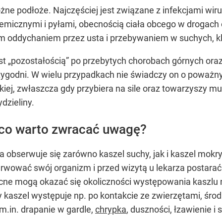
ne podłoże. Najczęściej jest związane z infekcjami wi
micznymi i pyłami, obecnością ciała obcego w drogach
m oddychaniem przez usta i przebywaniem w suchych, 
jest „pozostałością” po przebytych chorobach górnych 
tygodni. W wielu przypadkach nie świadczy on o poważn
ej, zwłaszcza gdy przybiera na sile oraz towarzyszy mu 
dzieliny.
 co warto zwracać uwagę?
 obserwuje się zarówno kaszel suchy, jak i kaszel mok
rwować swój organizm i przed wizytą u lekarza postarać
ne mogą okazać się okoliczności występowania kaszlu np
zy kaszel występuje np. po kontakcie ze zwierzętami, środ
m.in. drapanie w gardle,
chrypka
, duszności, łzawienie i