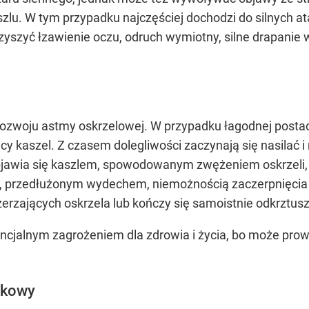
szlu. W tym przypadku najczęściej dochodzi do silnych 
szyć łzawienie oczu, odruch wymiotny, silne drapanie w
ą rozwoju astmy oskrzelowej. W przypadku łagodnej po
ący kaszel. Z czasem dolegliwości zaczynają się nasilać 
objawia się kaszlem, spowodowanym zwężeniem oskrzeli, u
u, przedłużonym wydechem, niemożnością zaczerpnięcia 
erzających oskrzela lub kończy się samoistnie odkrztuszen
ncjalnym zagrożeniem dla zdrowia i życia, bo może prow
ykowy