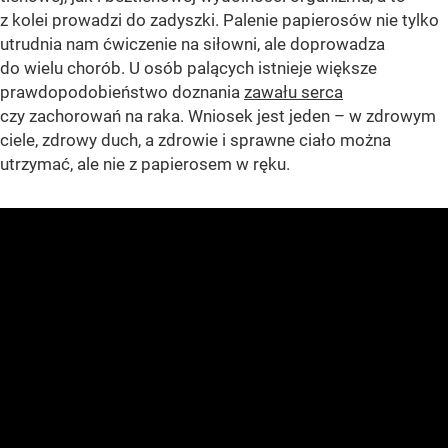
z kolei prowadzi do zadyszki. Palenie papierosów nie tylko
utrudnia nam ćwiczenie na siłowni, ale doprowadza
do wielu chorób. U osób palących istnieje większe
prawdopodobieństwo doznania
zawału serca
czy zachorowań na raka. Wniosek jest jeden – w zdrowym
ciele, zdrowy duch, a zdrowie i sprawne ciało można
utrzymać, ale nie z papierosem w ręku.