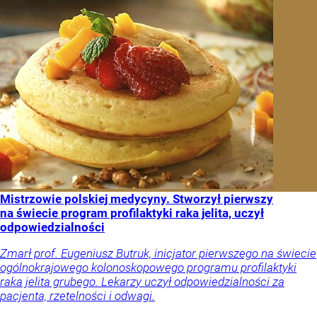
Mistrzowie polskiej medycyny. Stworzył pierwszy
na świecie program profilaktyki raka jelita, uczył
odpowiedzialności
Zmarł prof. Eugeniusz Butruk, inicjator pierwszego na świecie
ogólnokrajowego kolonoskopowego programu profilaktyki
raka jelita grubego. Lekarzy uczył odpowiedzialności za
pacjenta, rzetelności i odwagi.