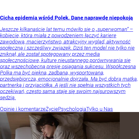
Cicha epidemia wśród Polek. Dane naprawdę niepokoją
Jeszcze kilkanaście lat temu mówiło się o „superwoman” –
kobiecie, która miała z powodzeniem łączyć karierę
zawodową, macierzyństwo, atrakcyjny wygląd, aktywność
społeczną i szczęśliwy związek. Dziś ten model nie tylko nie
zniknął, ale został spotęgowany przez media
społecznościowe, kulturę nieustannego porównywania się
oraz wszechobecną presję osiągania sukcesu. Współczesna
Polka ma być piękna, zadbana, wysportowana,
przedsiębiorcza, emocjonalnie dojrzała. Ma być dobrą matką,
partnerką i przyjaciółką. A jeśli nie spełnia wszystkich tych
oczekiwań, często sama staje się swoim najsurowszym
sędzią.
Opinie i komentarze
Życie
Psychologia
Tylko u Nas