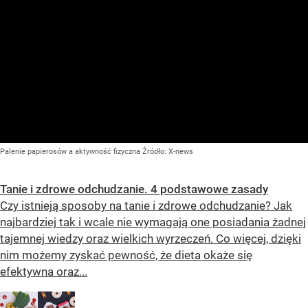
Palenie papierosów a aktywność fizyczna
Źródło:
X-news
Tanie i zdrowe odchudzanie. 4 podstawowe zasady
Czy istnieją sposoby na tanie i zdrowe odchudzanie? Jak
najbardziej tak i wcale nie wymagają one posiadania żadnej
tajemnej wiedzy oraz wielkich wyrzeczeń. Co więcej, dzięki
nim możemy zyskać pewność, że dieta okaże się
efektywna oraz...