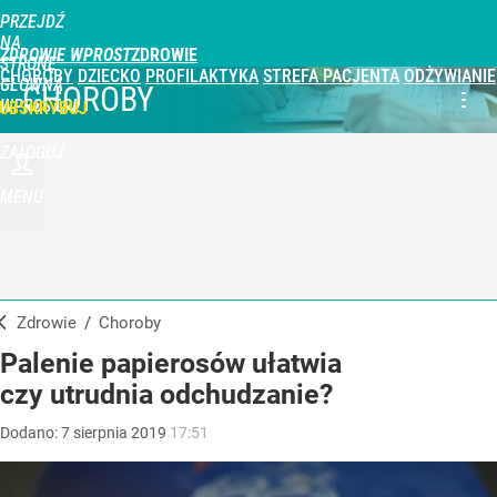
PRZEJDŹ
NA
ZDROWIE WPROST
STRONĘ
CHOROBY
DZIECKO
PROFILAKTYKA
STREFA PACJENTA
ODŻYWIANIE
GŁÓWNĄ
CHOROBY
WPROST.PL
UBSKRYBUJ
ZALOGUJ
MENU
Zdrowie
/
Choroby
Palenie papierosów ułatwia
czy utrudnia odchudzanie?
Dodano:
7
sierpnia
2019
17:51