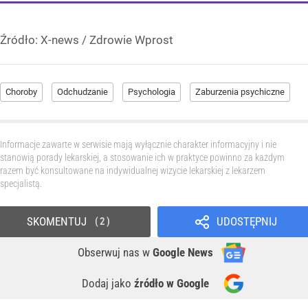
Źródło:
X-news
/
Zdrowie Wprost
Choroby
Odchudzanie
Psychologia
Zaburzenia psychiczne
Informacje zawarte w serwisie mają wyłącznie charakter informacyjny i nie
stanowią porady lekarskiej, a stosowanie ich w praktyce powinno za każdym
razem być konsultowane na indywidualnej wizycie lekarskiej z lekarzem
specjalistą.
SKOMENTUJ
UDOSTĘPNIJ
2
Obserwuj nas
w
Google News
Dodaj jako
źródło w Google