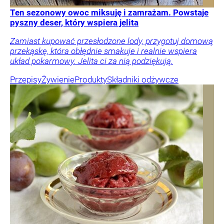
Ten sezonowy owoc miksuję i zamrażam. Powstaje
pyszny deser, który wspiera jelita
Zamiast kupować przesłodzone lody, przygotuj domową
przekąskę, która obłędnie smakuje i realnie wspiera
układ pokarmowy. Jelita ci za nią podziękują.
Przepisy
Żywienie
Produkty
Składniki odżywcze