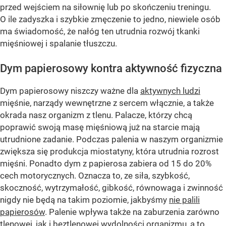
przed wejściem na siłownię lub po skończeniu treningu.
O ile zadyszka i szybkie zmęczenie to jedno, niewiele osób
ma świadomość, że nałóg ten utrudnia rozwój tkanki
mięśniowej i spalanie tłuszczu.
Dym papierosowy kontra aktywność fizyczna
Dym papierosowy niszczy ważne dla
aktywnych ludzi
mięśnie, narządy wewnętrzne z sercem włącznie, a także
okrada nasz organizm z tlenu. Palacze, którzy chcą
poprawić swoją masę mięśniową już na starcie mają
utrudnione zadanie. Podczas palenia w naszym organizmie
zwiększa się produkcja miostatyny, która utrudnia rozrost
mięśni. Ponadto dym z papierosa zabiera od 15 do 20%
cech motorycznych. Oznacza to, ze siła, szybkość,
skoczność, wytrzymałość, gibkość, równowaga i zwinność
nigdy nie będą na takim poziomie, jakbyśmy
nie palili
papierosów
. Palenie wpływa także na zaburzenia zarówno
tlenowej, jak i beztlenowej wydolności organizmu, a to