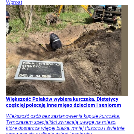
Wprost
Większość Polaków wybiera kurczaka. Dietetycy
częściej polecają inne mięso dzieciom i seniorom
Większość osób bez zastanowienia kupuje kurczaka.
Tymczasem specjaliści zwracają uwagę na mięso,
które dostarcza więcej białka, mniej tłuszczu i świetnie