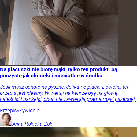
Na placuszki nie biorę mąki, tylko ten produkt. Są
puszyste jak chmurki i mięciutkie w środku
Jeśli masz ochotę na pyszne, delikatne placki z patelni, ten
przepis jest idealny. W wersji na kefirze biją na głowę
naleśniki i pankejki, choć nie zawierają grama mąki pszennej.
Przepisy
Żywienie
Anna
Rokicka-Żuk