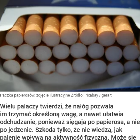
Paczka papierosów, zdjęcie ilustracyjne
Źródło:
Pixabay
/
geralt
Wielu palaczy twierdzi, że nałóg pozwala
im trzymać określoną wagę, a nawet ułatwia
odchudzanie, ponieważ sięgają po papierosa, a nie
po jedzenie. Szkoda tylko, że nie wiedzą, jak
palenie wpływa na aktywność fizyczną. Może się