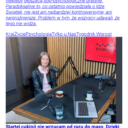
niekiedy głoszącą pop-psychologiczne brednie.
Paradoksalnie to, co ostatnio powiedziała o Idze
Świątek, nie jest ani najbardziej kontrowersyjne, ani
najgroźniejsze. Problem w tym, że wszyscy udawali, że
tego nie widzą.
Kraj
Życie
Psychologia
Tylko u Nas
Tygodnik Wprost
Startej cukinii nie wrzucam od razu do masy. Dzięki