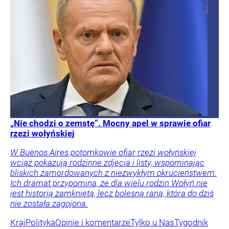
„Nie chodzi o zemstę”. Mocny apel w sprawie ofiar
rzezi wołyńskiej
W Buenos Aires potomkowie ofiar rzezi wołyńskiej
wciąż pokazują rodzinne zdjęcia i listy, wspominając
bliskich zamordowanych z niezwykłym okrucieństwem.
Ich dramat przypomina, że dla wielu rodzin Wołyń nie
jest historią zamkniętą, lecz bolesną raną, która do dziś
nie została zagojona.
Kraj
Polityka
Opinie i komentarze
Tylko u Nas
Tygodnik