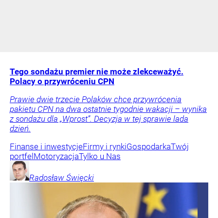
Tego sondażu premier nie może zlekceważyć.
Polacy o przywróceniu CPN
Prawie dwie trzecie Polaków chce przywrócenia
pakietu CPN na dwa ostatnie tygodnie wakacji – wynika
z sondażu dla „Wprost”. Decyzja w tej sprawie lada
dzień.
Finanse i inwestycje
Firmy i rynki
Gospodarka
Twój
portfel
Motoryzacja
Tylko u Nas
Radosław
Święcki