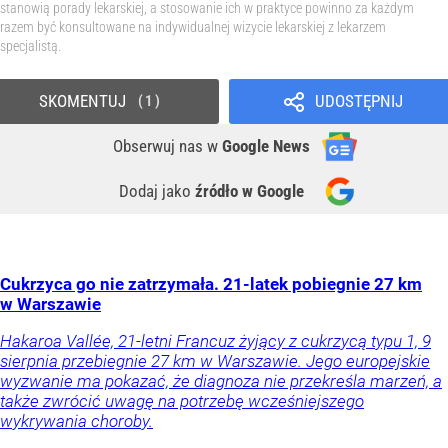
stanowią porady lekarskiej, a stosowanie ich w praktyce powinno za każdym
razem być konsultowane na indywidualnej wizycie lekarskiej z lekarzem
specjalistą.
SKOMENTUJ
UDOSTĘPNIJ
1
Obserwuj nas
w
Google News
Dodaj jako
źródło w Google
Cukrzyca go nie zatrzymała. 21-latek pobiegnie 27 km
w Warszawie
Hakaroa Vallée, 21-letni Francuz żyjący z cukrzycą typu 1, 9
sierpnia przebiegnie 27 km w Warszawie. Jego europejskie
wyzwanie ma pokazać, że diagnoza nie przekreśla marzeń, a
także zwrócić uwagę na potrzebę wcześniejszego
wykrywania choroby.