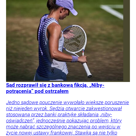
Sąd rozprawił się z bankową fikcją. „Niby-
potrącenia” pod ostrzałem
Jedno sądowe pouczenie wywołało większe poruszenie
niż niejeden wyrok. Sędzia otwarcie zakwestionował
stosowaną przez banki praktykę składania „niby-
oświadczeń”, jednocześnie pokazując problem, który
może nabrać szczególnego znaczenia po wejściu w
życie nowej ustawy frankowej. Stawką są nie tylko