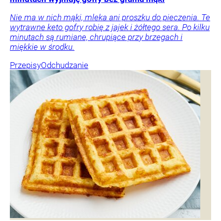
Nie ma w nich mąki, mleka ani proszku do pieczenia. Te
wytrawne keto gofry robię z jajek i żółtego sera. Po kilku
minutach są rumiane, chrupiące przy brzegach i
miękkie w środku.
Przepisy
Odchudzanie