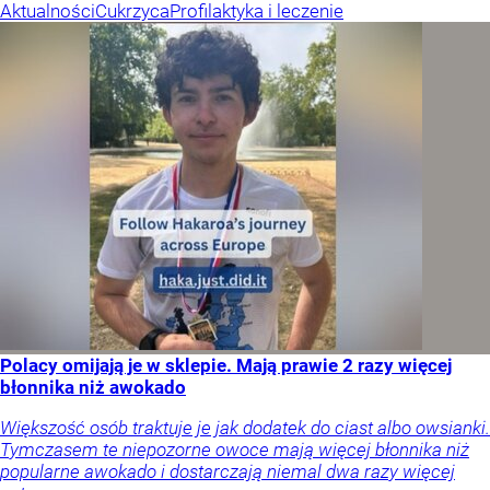
Aktualności
Cukrzyca
Profilaktyka i leczenie
Polacy omijają je w sklepie. Mają prawie 2 razy więcej
błonnika niż awokado
Większość osób traktuje je jak dodatek do ciast albo owsianki.
Tymczasem te niepozorne owoce mają więcej błonnika niż
popularne awokado i dostarczają niemal dwa razy więcej