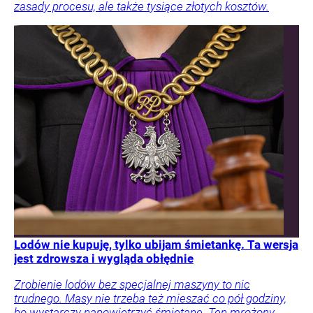
zasady procesu, ale także tysiące złotych kosztów.
Lodów nie kupuję, tylko ubijam śmietankę. Ta wersja
jest zdrowsza i wygląda obłędnie
Zrobienie lodów bez specjalnej maszyny to nic
trudnego. Masy nie trzeba też mieszać co pół godziny,
bo wystarczy napowietrzyć śmietanę. Ten mrożony