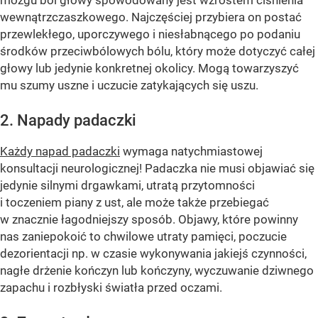
mózgu ból głowy spowodowany jest wzrostem ciśnienia
wewnątrzczaszkowego. Najczęściej przybiera on postać
przewlekłego, uporczywego i niesłabnącego po podaniu
środków przeciwbólowych bólu, który może dotyczyć całej
głowy lub jedynie konkretnej okolicy. Mogą towarzyszyć
mu szumy uszne i uczucie zatykających się uszu.
2. Napady padaczki
Każdy napad padaczki
wymaga natychmiastowej
konsultacji neurologicznej! Padaczka nie musi objawiać się
jedynie silnymi drgawkami, utratą przytomności
i toczeniem piany z ust, ale może także przebiegać
w znacznie łagodniejszy sposób. Objawy, które powinny
nas zaniepokoić to chwilowe utraty pamięci, poczucie
dezorientacji np. w czasie wykonywania jakiejś czynności,
nagłe drżenie kończyn lub kończyny, wyczuwanie dziwnego
zapachu i rozbłyski światła przed oczami.