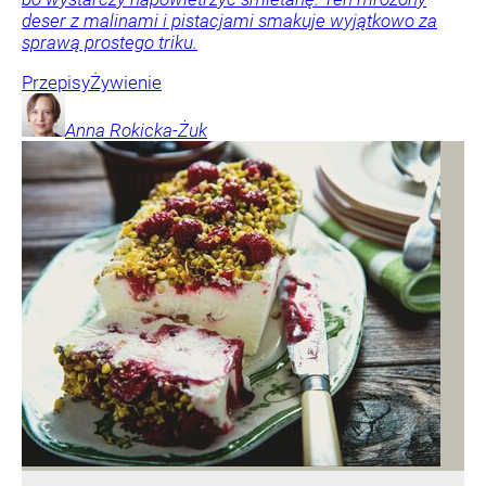
deser z malinami i pistacjami smakuje wyjątkowo za
sprawą prostego triku.
Przepisy
Żywienie
Anna
Rokicka-Żuk