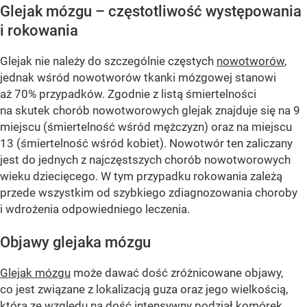
Glejak mózgu – częstotliwość występowania
i rokowania
Glejak nie należy do szczególnie częstych
nowotworów
,
jednak wśród nowotworów tkanki mózgowej stanowi
aż 70% przypadków. Zgodnie z listą śmiertelności
na skutek chorób nowotworowych glejak znajduje się na 9
miejscu (śmiertelność wśród mężczyzn) oraz na miejscu
13 (śmiertelność wśród kobiet). Nowotwór ten zaliczany
jest do jednych z najczęstszych chorób nowotworowych
wieku dziecięcego. W tym przypadku rokowania zależą
przede wszystkim od szybkiego zdiagnozowania choroby
i wdrożenia odpowiedniego leczenia.
Objawy glejaka mózgu
Glejak mózgu
może dawać dość zróżnicowane objawy,
co jest związane z lokalizacją guza oraz jego wielkością,
która ze względu na dość intensywny podział komórek