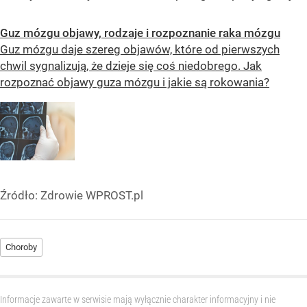
Guz mózgu objawy, rodzaje i rozpoznanie raka mózgu
Guz mózgu daje szereg objawów, które od pierwszych
chwil sygnalizują, że dzieje się coś niedobrego. Jak
rozpoznać objawy guza mózgu i jakie są rokowania?
Źródło:
Zdrowie WPROST.pl
Choroby
Informacje zawarte w serwisie mają wyłącznie charakter informacyjny i nie