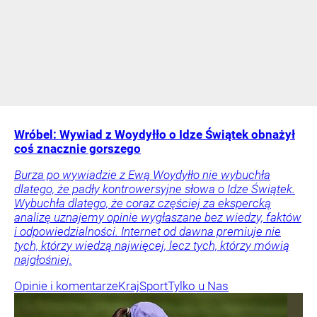
Wróbel: Wywiad z Woydyłło o Idze Świątek obnażył
coś znacznie gorszego
Burza po wywiadzie z Ewą Woydyłło nie wybuchła
dlatego, że padły kontrowersyjne słowa o Idze Świątek.
Wybuchła dlatego, że coraz częściej za ekspercką
analizę uznajemy opinie wygłaszane bez wiedzy, faktów
i odpowiedzialności. Internet od dawna premiuje nie
tych, którzy wiedzą najwięcej, lecz tych, którzy mówią
najgłośniej.
Opinie i komentarze
Kraj
Sport
Tylko u Nas