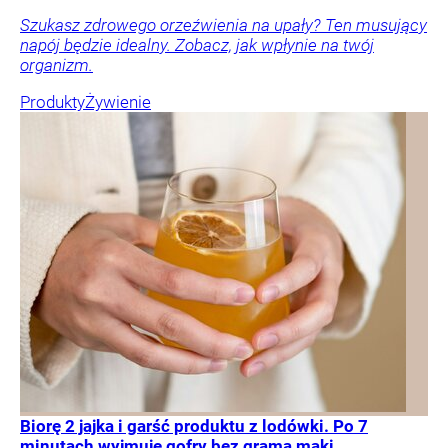
Szukasz zdrowego orzeźwienia na upały? Ten musujący
napój będzie idealny. Zobacz, jak wpłynie na twój
organizm.
Produkty
Żywienie
Biorę 2 jajka i garść produktu z lodówki. Po 7
minutach wyjmuję gofry bez grama mąki