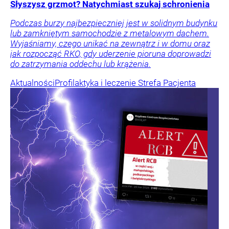
Słyszysz grzmot? Natychmiast szukaj schronienia
Podczas burzy najbezpieczniej jest w solidnym budynku
lub zamkniętym samochodzie z metalowym dachem.
Wyjaśniamy, czego unikać na zewnątrz i w domu oraz
jak rozpocząć RKO, gdy uderzenie pioruna doprowadzi
do zatrzymania oddechu lub krążenia.
Aktualności
Profilaktyka i leczenie
Strefa Pacjenta