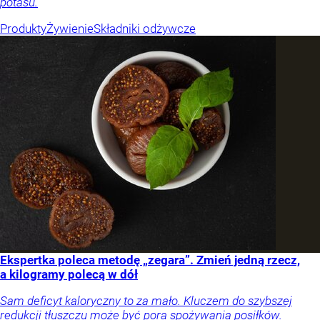
potasu.
Produkty
Żywienie
Składniki odżywcze
Ekspertka poleca metodę „zegara”. Zmień jedną rzecz,
a kilogramy polecą w dół
Sam deficyt kaloryczny to za mało. Kluczem do szybszej
redukcji tłuszczu może być pora spożywania posiłków.