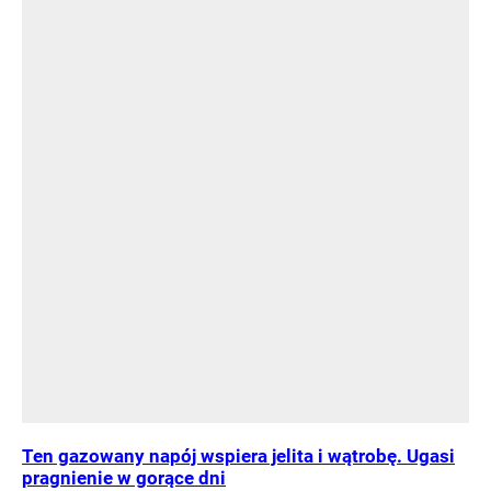
Ten gazowany napój wspiera jelita i wątrobę. Ugasi
pragnienie w gorące dni