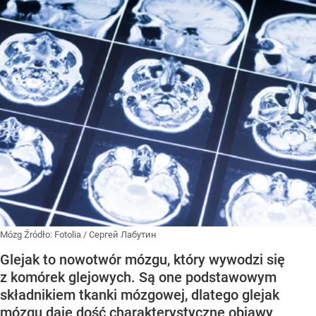
Mózg
Źródło:
Fotolia
/
Сергей Лабутин
Glejak to nowotwór mózgu, który wywodzi się
z komórek glejowych. Są one podstawowym
składnikiem tkanki mózgowej, dlatego glejak
mózgu daje dość charakterystyczne objawy