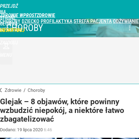
PRZEJDŹ
NA
ZDROWIE WPROST
STRONĘ
CHOROBY
DZIECKO
PROFILAKTYKA
STREFA PACJENTA
ODŻYWIANIE
GŁÓWNĄ
CHOROBY
WPROST.PL
UBSKRYBUJ
ZALOGUJ
MENU
Zdrowie
/
Choroby
Glejak – 8 objawów, które powinny
wzbudzić niepokój, a niektóre łatwo
zbagatelizować
Dodano:
19
lipca
2020
6:46