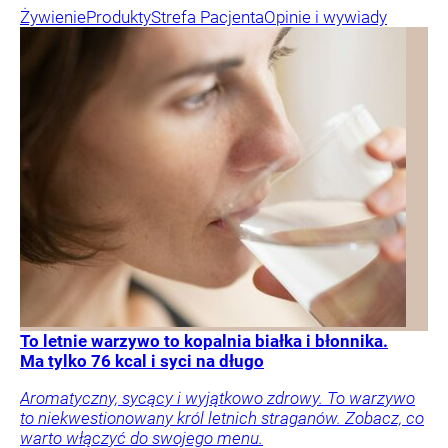
Żywienie
Produkty
Strefa Pacjenta
Opinie i wywiady
To letnie warzywo to kopalnia białka i błonnika.
Ma tylko 76 kcal i syci na długo
Aromatyczny, sycący i wyjątkowo zdrowy. To warzywo
to niekwestionowany król letnich straganów. Zobacz, co
warto włączyć do swojego menu.