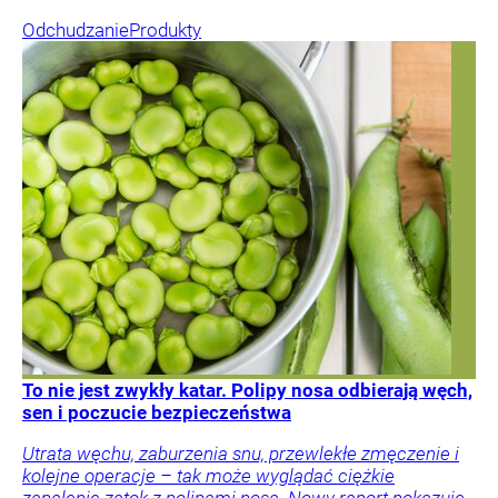
Odchudzanie
Produkty
To nie jest zwykły katar. Polipy nosa odbierają węch,
sen i poczucie bezpieczeństwa
Utrata węchu, zaburzenia snu, przewlekłe zmęczenie i
kolejne operacje – tak może wyglądać ciężkie