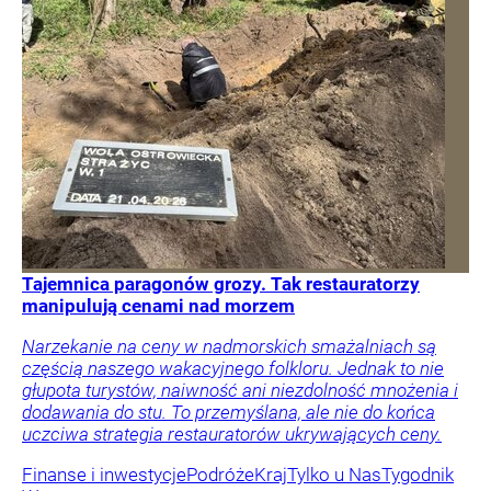
Tajemnica paragonów grozy. Tak restauratorzy
manipulują cenami nad morzem
Narzekanie na ceny w nadmorskich smażalniach są
częścią naszego wakacyjnego folkloru. Jednak to nie
głupota turystów, naiwność ani niezdolność mnożenia i
dodawania do stu. To przemyślana, ale nie do końca
uczciwa strategia restauratorów ukrywających ceny.
Finanse i inwestycje
Podróże
Kraj
Tylko u Nas
Tygodnik