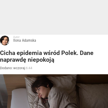
Autor:
Ilona Adamska
Cicha epidemia wśród Polek. Dane
naprawdę niepokoją
Dodano:
wczoraj
6:44