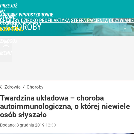
PRZEJDŹ
NA
ZDROWIE WPROST
STRONĘ
CHOROBY
DZIECKO
PROFILAKTYKA
STREFA PACJENTA
ODŻYWIANIE
GŁÓWNĄ
CHOROBY
WPROST.PL
UBSKRYBUJ
ZALOGUJ
MENU
Zdrowie
/
Choroby
Twardzina układowa – choroba
autoimmunologiczna, o której niewiele
osób słyszało
Dodano:
8
grudnia
2019
12:30