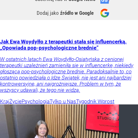
Dodaj jako
źródło w Google
Jak Ewa Woydyłło z terapeutki stała się influencerką.
„Opowiada pop-psychologiczne brednie”
W ostatnich latach Ewa Woydyłło-Osiatyńska z cenionej
terapeutki uzależnień zamieniła się w influencerkę, niekiedy
głoszącą pop-psychologiczne brednie. Paradoksalnie to, co
ostatnio powiedziała o Idze Świątek, nie jest ani najbardziej
kontrowersyjne, ani najgroźniejsze. Problem w tym, że
wszyscy udawali, że tego nie widzą.
Kraj
Życie
Psychologia
Tylko u Nas
Tygodnik Wprost