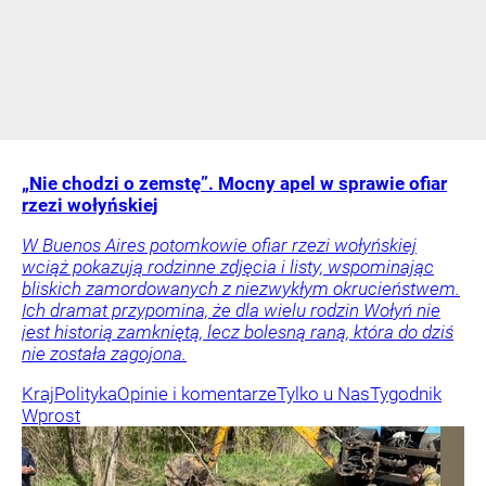
„Nie chodzi o zemstę”. Mocny apel w sprawie ofiar
rzezi wołyńskiej
W Buenos Aires potomkowie ofiar rzezi wołyńskiej
wciąż pokazują rodzinne zdjęcia i listy, wspominając
bliskich zamordowanych z niezwykłym okrucieństwem.
Ich dramat przypomina, że dla wielu rodzin Wołyń nie
jest historią zamkniętą, lecz bolesną raną, która do dziś
nie została zagojona.
Kraj
Polityka
Opinie i komentarze
Tylko u Nas
Tygodnik
Wprost