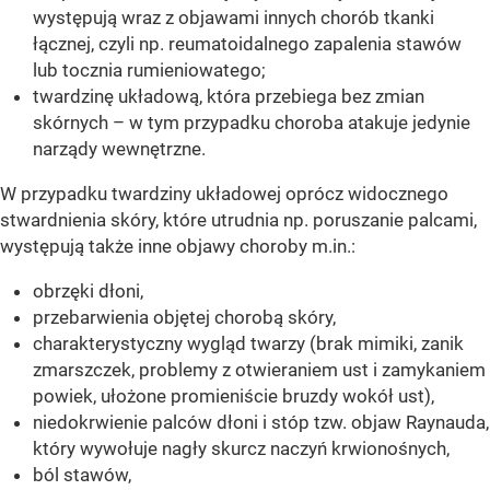
występują wraz z objawami innych chorób tkanki
łącznej, czyli np. reumatoidalnego zapalenia stawów
lub tocznia rumieniowatego;
twardzinę układową, która przebiega bez zmian
skórnych – w tym przypadku choroba atakuje jedynie
narządy wewnętrzne.
W przypadku twardziny układowej oprócz widocznego
stwardnienia skóry, które utrudnia np. poruszanie palcami,
występują także inne objawy choroby m.in.:
obrzęki dłoni,
przebarwienia objętej chorobą skóry,
charakterystyczny wygląd twarzy (brak mimiki, zanik
zmarszczek, problemy z otwieraniem ust i zamykaniem
powiek, ułożone promieniście bruzdy wokół ust),
niedokrwienie palców dłoni i stóp tzw. objaw Raynauda,
który wywołuje nagły skurcz naczyń krwionośnych,
ból stawów,