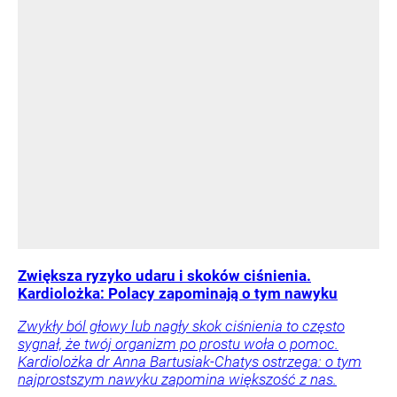
Zwiększa ryzyko udaru i skoków ciśnienia.
Kardiolożka: Polacy zapominają o tym nawyku
Zwykły ból głowy lub nagły skok ciśnienia to często
sygnał, że twój organizm po prostu woła o pomoc.
Kardiolożka dr Anna Bartusiak-Chatys ostrzega: o tym
najprostszym nawyku zapomina większość z nas.