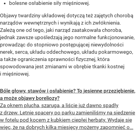
bolesne osłabienie siły mięśniowej.
Objawy twardziny układowej dotyczą też zajętych chorobą
narządów wewnętrznych i wynikają z ich zwłóknienia.
Zależą one od tego, jaki narząd zaatakowała choroba,
jednak zawsze upośledzają jego normalne funkcjonowanie,
prowadząc do stopniowo postępującej niewydolności
nerek, serca, układu oddechowego, układu pokarmowego,
a także ograniczenia sprawności fizycznej, która
spowodowana jest zmianami w obrębie tkanki kostnej
i mięśniowej.
Bóle głowy, stawów i osłabienie? To jesienne przeziębienie,
a może objawy boreliozy?
Za oknem plucha, szaruga, a liście już dawno spadły
z drzew. Letnie spacery po parku zamieniliśmy na siedzenie
w fotelu pod kocem z kubkiem ciepłej herbaty. Wydaje się
więc, że na dobrych kilka miesięcy możemy zapomnieć o...