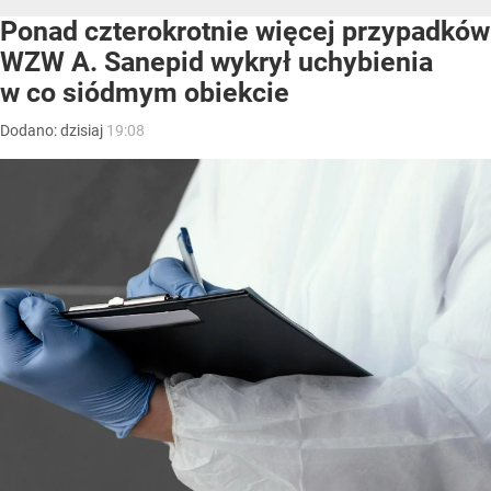
Ponad czterokrotnie więcej przypadków
WZW A. Sanepid wykrył uchybienia
w co siódmym obiekcie
Dodano:
dzisiaj
19:08