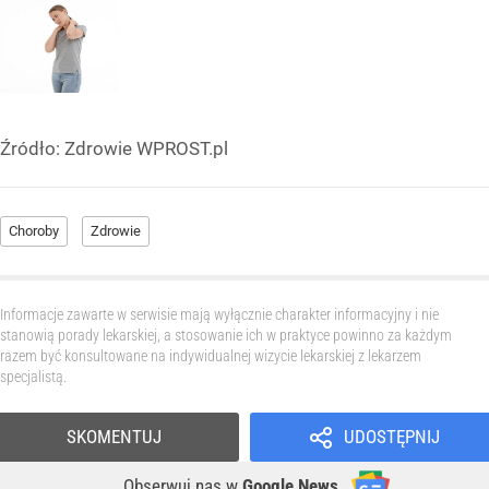
Źródło:
Zdrowie WPROST.pl
Choroby
Zdrowie
Informacje zawarte w serwisie mają wyłącznie charakter informacyjny i nie
stanowią porady lekarskiej, a stosowanie ich w praktyce powinno za każdym
razem być konsultowane na indywidualnej wizycie lekarskiej z lekarzem
specjalistą.
SKOMENTUJ
UDOSTĘPNIJ
Obserwuj nas
w
Google News