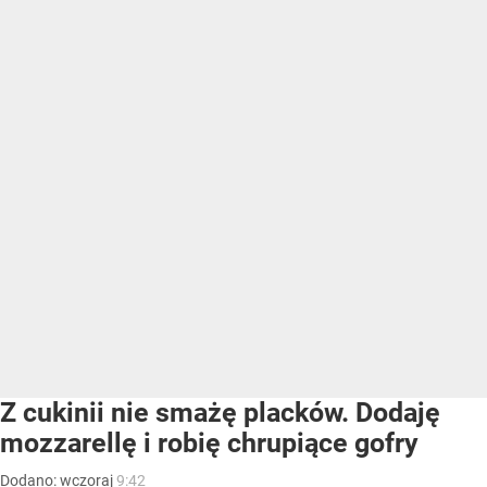
Z cukinii nie smażę placków. Dodaję
mozzarellę i robię chrupiące gofry
Dodano:
wczoraj
9:42