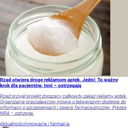
Rząd otwiera drogę reklamom aptek. Jedni: To ważny
krok dla pacjentów. Inni – ostrzegają
Rząd przyjął projekt znoszący całkowity zakaz reklamy aptek.
Organizacje pracodawców mówią o łatwiejszym dostępie do
informacji o szczepieniach i opiece farmaceutycznej. Prezes
NRA – ostrzega.
Aktualności
Innowacje i farmacja