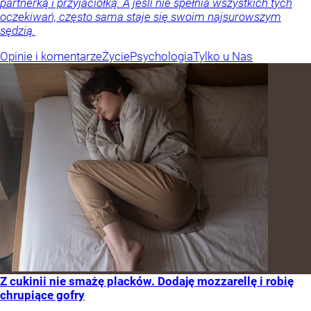
partnerką i przyjaciółką. A jeśli nie spełnia wszystkich tych
oczekiwań, często sama staje się swoim najsurowszym
sędzią.
Opinie i komentarze
Życie
Psychologia
Tylko u Nas
Z cukinii nie smażę placków. Dodaję mozzarellę i robię
chrupiące gofry