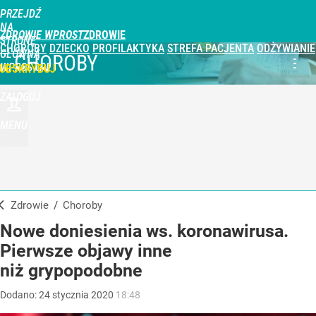
PRZEJDŹ
NA
ZDROWIE WPROST
STRONĘ
CHOROBY
DZIECKO
PROFILAKTYKA
STREFA PACJENTA
ODŻYWIANIE
GŁÓWNĄ
CHOROBY
WPROST.PL
UBSKRYBUJ
ZALOGUJ
MENU
Zdrowie
/
Choroby
Nowe doniesienia ws. koronawirusa.
Pierwsze objawy inne
niż grypopodobne
Dodano:
24
stycznia
2020
18:48