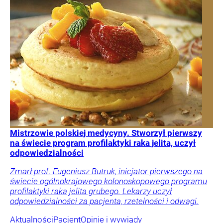
Mistrzowie polskiej medycyny. Stworzył pierwszy
na świecie program profilaktyki raka jelita, uczył
odpowiedzialności
Zmarł prof. Eugeniusz Butruk, inicjator pierwszego na
świecie ogólnokrajowego kolonoskopowego programu
profilaktyki raka jelita grubego. Lekarzy uczył
odpowiedzialności za pacjenta, rzetelności i odwagi.
Aktualności
Pacjent
Opinie i wywiady