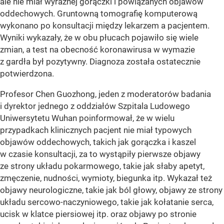
ale nie miał wyraźnej gorączki i powiązanych objawów
oddechowych. Gruntowną tomografię komputerową
wykonano po konsultacji między lekarzem a pacjentem.
Wyniki wykazały, że w obu płucach pojawiło się wiele
zmian, a test na obecność koronawirusa w wymazie
z gardła był pozytywny. Diagnoza została ostatecznie
potwierdzona.
Profesor Chen Guozhong, jeden z moderatorów badania
i dyrektor jednego z oddziałów Szpitala Ludowego
Uniwersytetu Wuhan poinformował, że w wielu
przypadkach klinicznych pacjent nie miał typowych
objawów oddechowych, takich jak gorączka i kaszel
w czasie konsultacji, za to wystąpiły pierwsze objawy
ze strony układu pokarmowego, takie jak słaby apetyt,
zmęczenie, nudności, wymioty, biegunka itp. Wykazał też
objawy neurologiczne, takie jak ból głowy, objawy ze strony
układu sercowo-naczyniowego, takie jak kołatanie serca,
ucisk w klatce piersiowej itp. oraz objawy po stronie