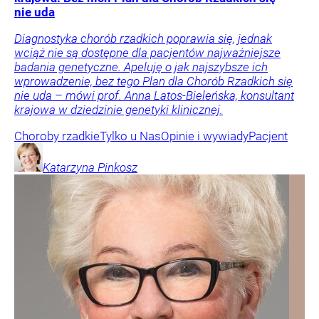
nie uda
Diagnostyka chorób rzadkich poprawia się, jednak
wciąż nie są dostępne dla pacjentów najważniejsze
badania genetyczne. Apeluję o jak najszybsze ich
wprowadzenie, bez tego Plan dla Chorób Rzadkich się
nie uda – mówi prof. Anna Latos-Bieleńska, konsultant
krajowa w dziedzinie genetyki klinicznej.
Choroby rzadkie
Tylko u Nas
Opinie i wywiady
Pacjent
Katarzyna
Pinkosz