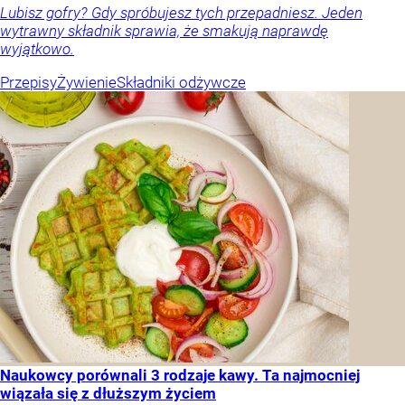
Lubisz gofry? Gdy spróbujesz tych przepadniesz. Jeden
wytrawny składnik sprawia, że smakują naprawdę
wyjątkowo.
Przepisy
Żywienie
Składniki odżywcze
Naukowcy porównali 3 rodzaje kawy. Ta najmocniej
wiązała się z dłuższym życiem