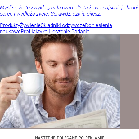
Myślisz, że to zwykła „mała czarna”? Ta kawa najsilniej chroni
serce i wydłuża życie. Sprawdź, czy ją pijesz.
Produkty
Żywienie
Składniki odżywcze
Doniesienia
naukowe
Profilaktyka i leczenie
Badania