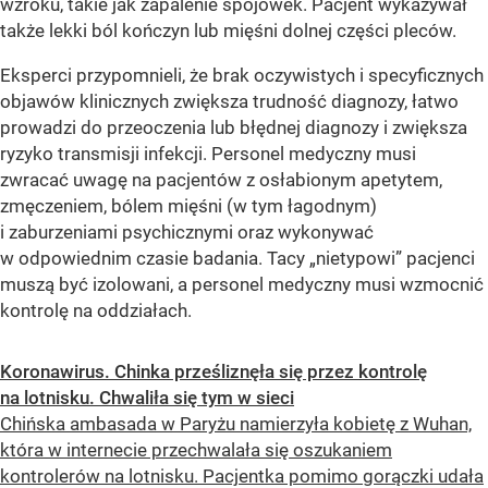
wzroku, takie jak zapalenie spojówek. Pacjent wykazywał
także lekki ból kończyn lub mięśni dolnej części pleców.
Eksperci przypomnieli, że brak oczywistych i specyficznych
objawów klinicznych zwiększa trudność diagnozy, łatwo
prowadzi do przeoczenia lub błędnej diagnozy i zwiększa
ryzyko transmisji infekcji. Personel medyczny musi
zwracać uwagę na pacjentów z osłabionym apetytem, ​​
zmęczeniem, bólem mięśni (w tym łagodnym)
i zaburzeniami psychicznymi oraz wykonywać
w odpowiednim czasie badania. Tacy „nietypowi” pacjenci
muszą być izolowani, a personel medyczny musi wzmocnić
kontrolę na oddziałach.
Koronawirus. Chinka prześliznęła się przez kontrolę
na lotnisku. Chwaliła się tym w sieci
Chińska ambasada w Paryżu namierzyła kobietę z Wuhan,
która w internecie przechwalała się oszukaniem
kontrolerów na lotnisku. Pacjentka pomimo gorączki udała