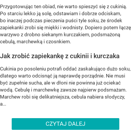
Przygotowując ten obiad, nie warto spieszyć się z cukinią.
Po starciu lekko ją solę, odstawiam i dobrze odciskam,
bo inaczej podczas pieczenia puści tyle soku, że środek
zapiekanki zrobi się miękki i wodnisty. Dopiero potem łączę
warzywo z drobno siekanym kurczakiem, podsmażoną
cebulą, marchewką i czosnkiem.
Jak zrobić zapiekankę z cukinii i kurczaka
Cukinia po posoleniu potrafi oddać zaskakująco dużo soku,
dlatego warto odcisnąć ją naprawdę porządnie. Nie musi
być zupełnie sucha, ale w dłoni nie powinna już ociekać
wodą. Cebulę i marchewkę zawsze najpierw podsmażam.
Marchew robi się delikatniejsza, cebula nabiera słodyczy,
a...
CZYTAJ DALEJ