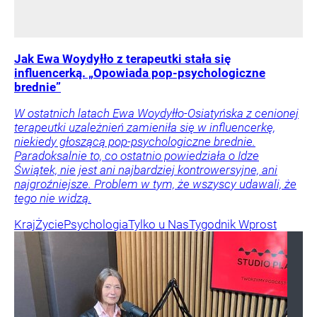
Jak Ewa Woydyłło z terapeutki stała się
influencerką. „Opowiada pop-psychologiczne
brednie”
W ostatnich latach Ewa Woydyłło-Osiatyńska z cenionej
terapeutki uzależnień zamieniła się w influencerkę,
niekiedy głoszącą pop-psychologiczne brednie.
Paradoksalnie to, co ostatnio powiedziała o Idze
Świątek, nie jest ani najbardziej kontrowersyjne, ani
najgroźniejsze. Problem w tym, że wszyscy udawali, że
tego nie widzą.
Kraj
Życie
Psychologia
Tylko u Nas
Tygodnik Wprost