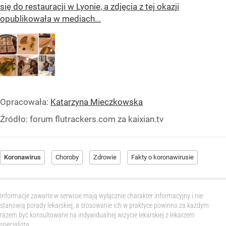
się do restauracji w Lyonie, a zdjęcia z tej okazji
opublikowała w mediach...
Opracowała:
Katarzyna Mieczkowska
Źródło:
forum flutrackers.com za kaixian.tv
Koronawirus
Choroby
Zdrowie
Fakty o koronawirusie
Informacje zawarte w serwisie mają wyłącznie charakter informacyjny i nie
stanowią porady lekarskiej, a stosowanie ich w praktyce powinno za każdym
razem być konsultowane na indywidualnej wizycie lekarskiej z lekarzem
specjalistą.