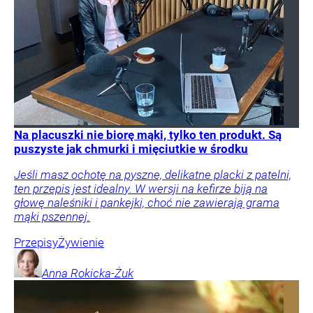
Na placuszki nie biorę mąki, tylko ten produkt. Są
puszyste jak chmurki i mięciutkie w środku
Jeśli masz ochotę na pyszne, delikatne placki z patelni,
ten przepis jest idealny. W wersji na kefirze biją na
głowę naleśniki i pankejki, choć nie zawierają grama
mąki pszennej.
Przepisy
Żywienie
Anna
Rokicka-Żuk