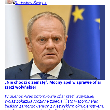
Radosław
Święcki
„Nie chodzi o zemstę”. Mocny apel w sprawie ofiar
rzezi wołyńskiej
W Buenos Aires potomkowie ofiar rzezi wołyńskiej
wciąż pokazują rodzinne zdjęcia i listy, wspominając
bliskich zamordowanych z niezwykłym okrucieństwem.