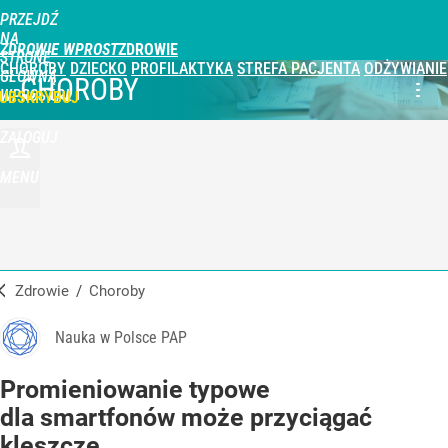
PRZEJDŹ
NA
ZDROWIE WPROST
STRONĘ
CHOROBY
DZIECKO
PROFILAKTYKA
STREFA PACJENTA
ODŻYWIANIE
GŁÓWNĄ
CHOROBY
WPROST.PL
UBSKRYBUJ
ZALOGUJ
MENU
Zdrowie
/
Choroby
Nauka w Polsce PAP
Promieniowanie typowe
dla smartfonów może przyciągać
kleszcze