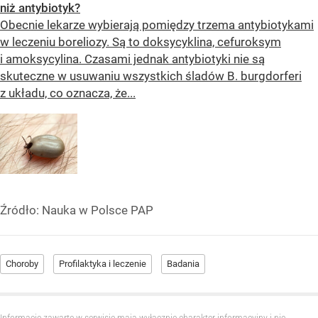
niż antybiotyk?
Obecnie lekarze wybierają pomiędzy trzema antybiotykami
w leczeniu boreliozy. Są to doksycyklina, cefuroksym
i amoksycylina. Czasami jednak antybiotyki nie są
skuteczne w usuwaniu wszystkich śladów B. burgdorferi
z układu, co oznacza, że...
Źródło:
Nauka w Polsce PAP
Choroby
Profilaktyka i leczenie
Badania