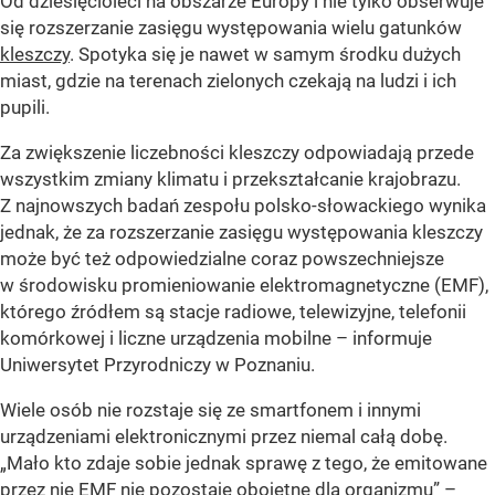
Od dziesięcioleci na obszarze Europy i nie tylko obserwuje
się rozszerzanie zasięgu występowania wielu gatunków
kleszczy
. Spotyka się je nawet w samym środku dużych
miast, gdzie na terenach zielonych czekają na ludzi i ich
pupili.
Za zwiększenie liczebności kleszczy odpowiadają przede
wszystkim zmiany klimatu i przekształcanie krajobrazu.
Z najnowszych badań zespołu polsko-słowackiego wynika
jednak, że za rozszerzanie zasięgu występowania kleszczy
może być też odpowiedzialne coraz powszechniejsze
w środowisku promieniowanie elektromagnetyczne (EMF),
którego źródłem są stacje radiowe, telewizyjne, telefonii
komórkowej i liczne urządzenia mobilne – informuje
Uniwersytet Przyrodniczy w Poznaniu.
Wiele osób nie rozstaje się ze smartfonem i innymi
urządzeniami elektronicznymi przez niemal całą dobę.
„Mało kto zdaje sobie jednak sprawę z tego, że emitowane
przez nie EMF nie pozostaje obojętne dla organizmu” –