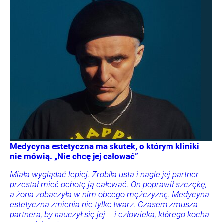
Medycyna estetyczna ma skutek, o którym kliniki
nie mówią. „Nie chcę jej całować”
Miała wyglądać lepiej. Zrobiła usta i nagle jej partner
przestał mieć ochotę ją całować. On poprawił szczękę,
a żona zobaczyła w nim obcego mężczyznę. Medycyna
estetyczna zmienia nie tylko twarz. Czasem zmusza
partnera, by nauczył się jej – i człowieka, którego kocha