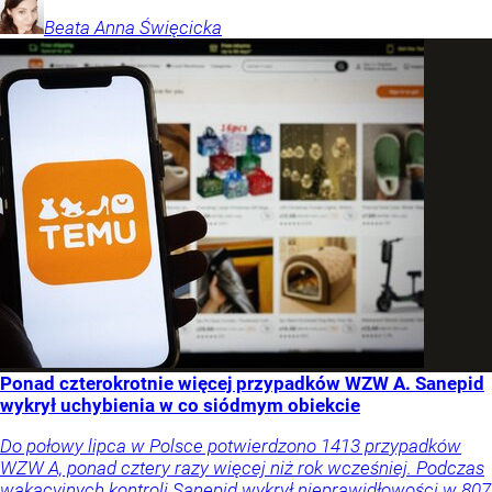
Beata Anna
Święcicka
Ponad czterokrotnie więcej przypadków WZW A. Sanepid
wykrył uchybienia w co siódmym obiekcie
Do połowy lipca w Polsce potwierdzono 1413 przypadków
WZW A, ponad cztery razy więcej niż rok wcześniej. Podczas
wakacyjnych kontroli Sanepid wykrył nieprawidłowości w 807