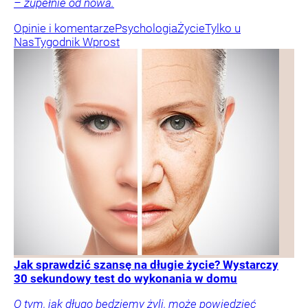
– zupełnie od nowa.
Opinie i komentarze
Psychologia
Życie
Tylko u
Nas
Tygodnik Wprost
Jak sprawdzić szansę na długie życie? Wystarczy
30 sekundowy test do wykonania w domu
O tym, jak długo będziemy żyli, może powiedzieć