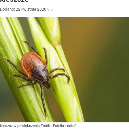
Dodano:
22
kwietnia
2020
9:51
Kleszcz w powiększeniu
Źródło:
Fotolia
/
risto0