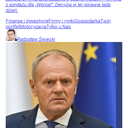
z sondażu dla „Wprost”. Decyzja w tej sprawie lada
dzień.
Finanse i inwestycje
Firmy i rynki
Gospodarka
Twój
portfel
Motoryzacja
Tylko u Nas
Radosław
Święcki