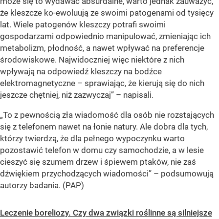
może się to wydawać absurdalne, warto jednak zauważyć,
że kleszcze ko-ewoluują ze swoimi patogenami od tysięcy
lat. Wiele patogenów kleszczy potrafi swoimi
gospodarzami odpowiednio manipulować, zmieniając ich
metabolizm, płodność, a nawet wpływać na preferencje
środowiskowe. Najwidoczniej więc niektóre z nich
wpływają na odpowiedź kleszczy na bodźce
elektromagnetyczne – sprawiając, że kierują się do nich
jeszcze chętniej, niż zazwyczaj” – napisali.
„To z pewnością zła wiadomość dla osób nie rozstających
się z telefonem nawet na łonie natury. Ale dobra dla tych,
którzy twierdzą, że dla pełnego wypoczynku warto
pozostawić telefon w domu czy samochodzie, a w lesie
cieszyć się szumem drzew i śpiewem ptaków, nie zaś
dźwiękiem przychodzących wiadomości” – podsumowują
autorzy badania. (PAP)
Leczenie boreliozy. Czy dwa związki roślinne są silniejsze