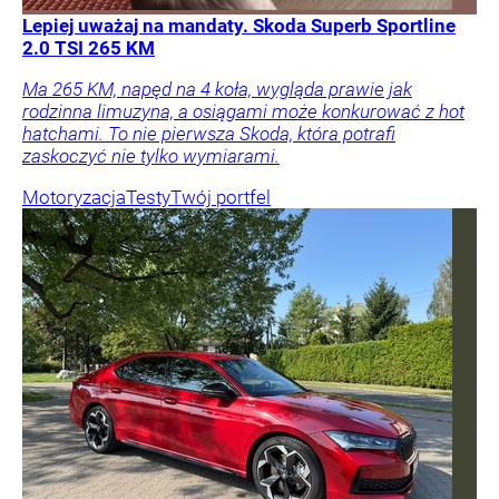
Lepiej uważaj na mandaty. Skoda Superb Sportline
2.0 TSI 265 KM
Ma 265 KM, napęd na 4 koła, wygląda prawie jak
rodzinna limuzyna, a osiągami może konkurować z hot
hatchami. To nie pierwsza Skoda, która potrafi
zaskoczyć nie tylko wymiarami.
Motoryzacja
Testy
Twój portfel