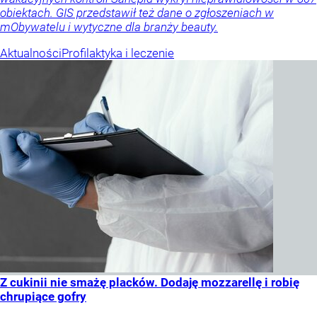
obiektach. GIS przedstawił też dane o zgłoszeniach w
mObywatelu i wytyczne dla branży beauty.
Aktualności
Profilaktyka i leczenie
Z cukinii nie smażę placków. Dodaję mozzarellę i robię
chrupiące gofry