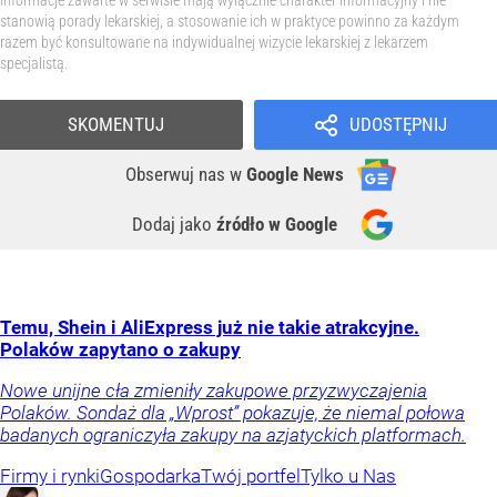
Informacje zawarte w serwisie mają wyłącznie charakter informacyjny i nie
stanowią porady lekarskiej, a stosowanie ich w praktyce powinno za każdym
razem być konsultowane na indywidualnej wizycie lekarskiej z lekarzem
specjalistą.
SKOMENTUJ
UDOSTĘPNIJ
Obserwuj nas
w
Google News
Dodaj jako
źródło w Google
Temu, Shein i AliExpress już nie takie atrakcyjne.
Polaków zapytano o zakupy
Nowe unijne cła zmieniły zakupowe przyzwyczajenia
Polaków. Sondaż dla „Wprost” pokazuje, że niemal połowa
badanych ograniczyła zakupy na azjatyckich platformach.
Firmy i rynki
Gospodarka
Twój portfel
Tylko u Nas