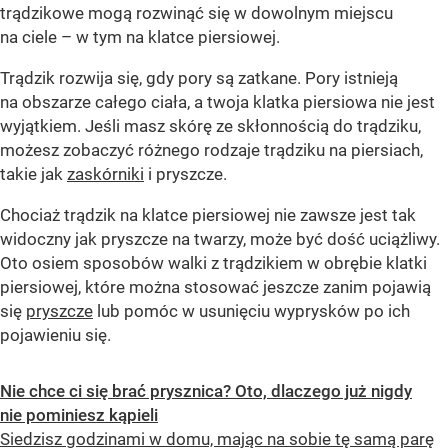
trądzikowe mogą rozwinąć się w dowolnym miejscu
na ciele – w tym na klatce piersiowej.
Trądzik rozwija się, gdy pory są zatkane. Pory istnieją
na obszarze całego ciała, a twoja klatka piersiowa nie jest
wyjątkiem. Jeśli masz skórę ze skłonnością do trądziku,
możesz zobaczyć różnego rodzaje trądziku na piersiach,
takie jak
zaskórniki
i pryszcze.
Chociaż trądzik na klatce piersiowej nie zawsze jest tak
widoczny jak pryszcze na twarzy, może być dość uciążliwy.
Oto osiem sposobów walki z trądzikiem w obrębie klatki
piersiowej, które można stosować jeszcze zanim pojawią
się
pryszcze
lub pomóc w usunięciu wyprysków po ich
pojawieniu się.
Nie chce ci się brać prysznica? Oto, dlaczego już nigdy
nie pominiesz kąpieli
Siedzisz godzinami w domu, mając na sobie tę samą parę