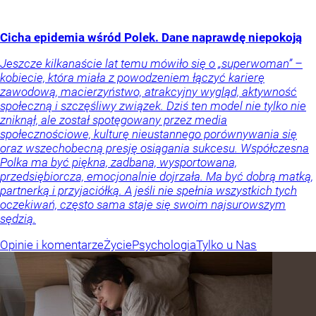
Cicha epidemia wśród Polek. Dane naprawdę niepokoją
Jeszcze kilkanaście lat temu mówiło się o „superwoman” –
kobiecie, która miała z powodzeniem łączyć karierę
zawodową, macierzyństwo, atrakcyjny wygląd, aktywność
społeczną i szczęśliwy związek. Dziś ten model nie tylko nie
zniknął, ale został spotęgowany przez media
społecznościowe, kulturę nieustannego porównywania się
oraz wszechobecną presję osiągania sukcesu. Współczesna
Polka ma być piękna, zadbana, wysportowana,
przedsiębiorcza, emocjonalnie dojrzała. Ma być dobrą matką,
partnerką i przyjaciółką. A jeśli nie spełnia wszystkich tych
oczekiwań, często sama staje się swoim najsurowszym
sędzią.
Opinie i komentarze
Życie
Psychologia
Tylko u Nas