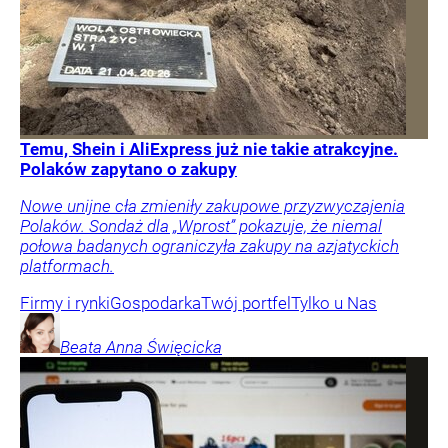
Temu, Shein i AliExpress już nie takie atrakcyjne.
Polaków zapytano o zakupy
Nowe unijne cła zmieniły zakupowe przyzwyczajenia
Polaków. Sondaż dla „Wprost” pokazuje, że niemal
połowa badanych ograniczyła zakupy na azjatyckich
platformach.
Firmy i rynki
Gospodarka
Twój portfel
Tylko u Nas
Beata Anna
Święcicka