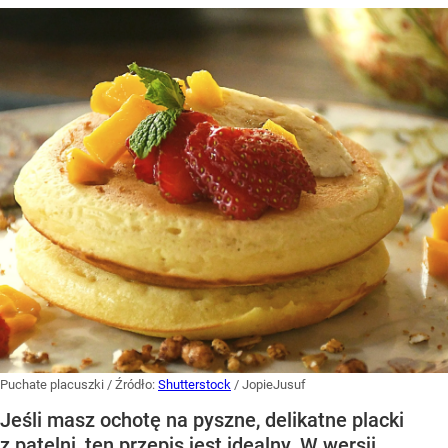
Puchate placuszki
/ Źródło:
Shutterstock
/
JopieJusuf
Jeśli masz ochotę na pyszne, delikatne placki
z patelni, ten przepis jest idealny. W wersji