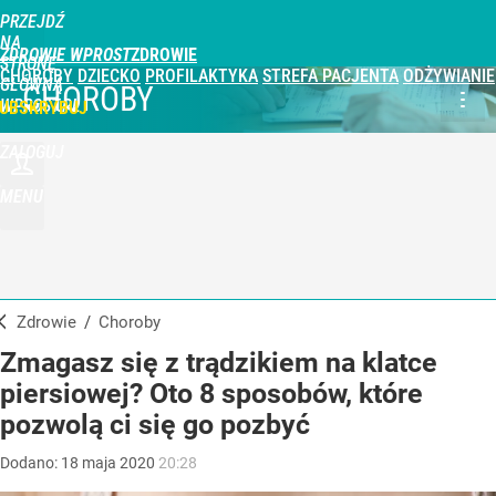
PRZEJDŹ
NA
ZDROWIE WPROST
STRONĘ
CHOROBY
DZIECKO
PROFILAKTYKA
STREFA PACJENTA
ODŻYWIANIE
GŁÓWNĄ
CHOROBY
WPROST.PL
UBSKRYBUJ
ZALOGUJ
MENU
Zdrowie
/
Choroby
Zmagasz się z trądzikiem na klatce
piersiowej? Oto 8 sposobów, które
pozwolą ci się go pozbyć
Dodano:
18
maja
2020
20:28