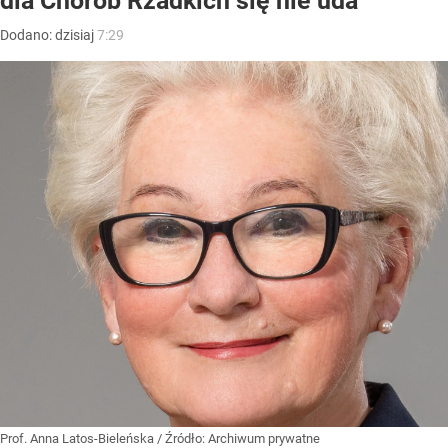
dla Chorób Rzadkich się nie uda
Dodano:
dzisiaj
7:29
Prof. Anna Latos-Bieleńska
/ Źródło:
Archiwum prywatne