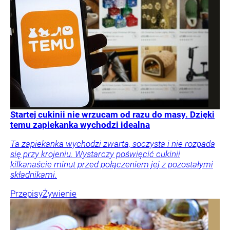
Startej cukinii nie wrzucam od razu do masy. Dzięki
temu zapiekanka wychodzi idealna
Ta zapiekanka wychodzi zwarta, soczysta i nie rozpada
się przy krojeniu. Wystarczy poświęcić cukinii
kilkanaście minut przed połączeniem jej z pozostałymi
składnikami.
Przepisy
Żywienie