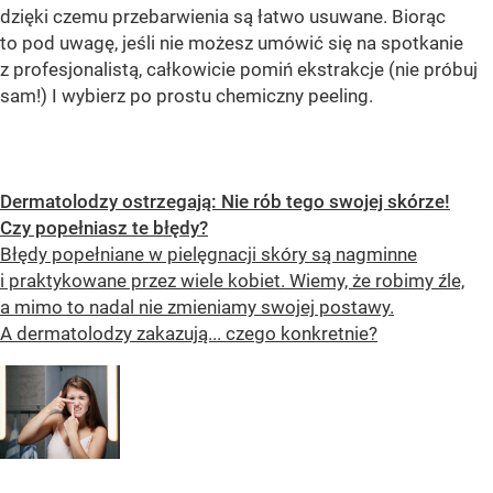
dzięki czemu przebarwienia są łatwo usuwane. Biorąc
to pod uwagę, jeśli nie możesz umówić się na spotkanie
z profesjonalistą, całkowicie pomiń ekstrakcje (nie próbuj
sam!) I wybierz po prostu chemiczny peeling.
Dermatolodzy ostrzegają: Nie rób tego swojej skórze!
Czy popełniasz te błędy?
Błędy popełniane w pielęgnacji skóry są nagminne
i praktykowane przez wiele kobiet. Wiemy, że robimy źle,
a mimo to nadal nie zmieniamy swojej postawy.
A dermatolodzy zakazują... czego konkretnie?