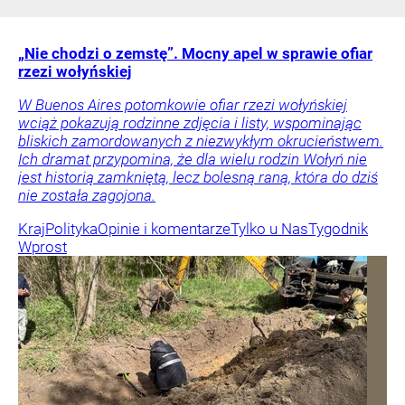
„Nie chodzi o zemstę”. Mocny apel w sprawie ofiar
rzezi wołyńskiej
W Buenos Aires potomkowie ofiar rzezi wołyńskiej
wciąż pokazują rodzinne zdjęcia i listy, wspominając
bliskich zamordowanych z niezwykłym okrucieństwem.
Ich dramat przypomina, że dla wielu rodzin Wołyń nie
jest historią zamkniętą, lecz bolesną raną, która do dziś
nie została zagojona.
Kraj
Polityka
Opinie i komentarze
Tylko u Nas
Tygodnik
Wprost