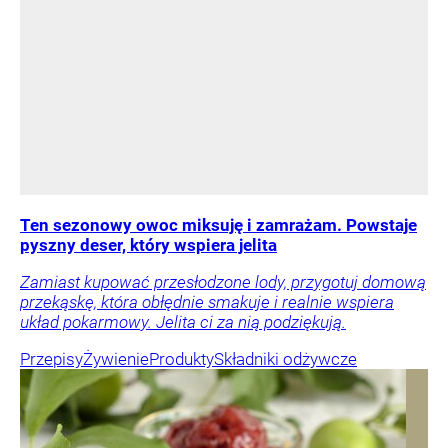
Ten sezonowy owoc miksuję i zamrażam. Powstaje
pyszny deser, który wspiera jelita
Zamiast kupować przesłodzone lody, przygotuj domową
przekąskę, która obłędnie smakuje i realnie wspiera
układ pokarmowy. Jelita ci za nią podziękują.
Przepisy
Żywienie
Produkty
Składniki odżywcze