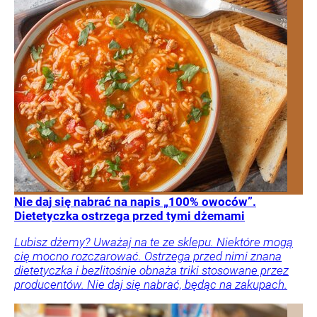
Nie daj się nabrać na napis „100% owoców”.
Dietetyczka ostrzega przed tymi dżemami
Lubisz dżemy? Uważaj na te ze sklepu. Niektóre mogą
cię mocno rozczarować. Ostrzega przed nimi znana
dietetyczka i bezlitośnie obnaża triki stosowane przez
producentów. Nie daj się nabrać, będąc na zakupach.