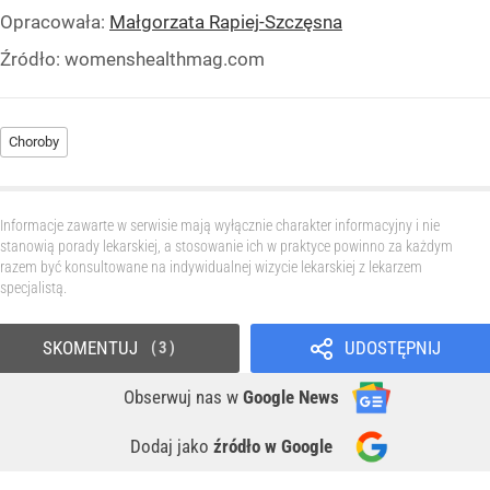
Opracowała:
Małgorzata Rapiej-Szczęsna
Źródło:
womenshealthmag.com
Choroby
Informacje zawarte w serwisie mają wyłącznie charakter informacyjny i nie
stanowią porady lekarskiej, a stosowanie ich w praktyce powinno za każdym
razem być konsultowane na indywidualnej wizycie lekarskiej z lekarzem
specjalistą.
SKOMENTUJ
UDOSTĘPNIJ
3
Obserwuj nas
w
Google News
Dodaj jako
źródło w Google