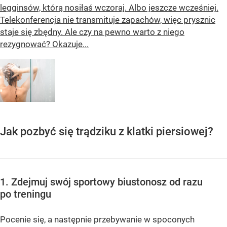
legginsów, którą nosiłaś wczoraj. Albo jeszcze wcześniej.
Telekonferencja nie transmituje zapachów, więc prysznic
staje się zbędny. Ale czy na pewno warto z niego
rezygnować? Okazuje...
Jak pozbyć się trądziku z klatki piersiowej?
1. Zdejmuj swój sportowy biustonosz od razu
po treningu
Pocenie się, a następnie przebywanie w spoconych