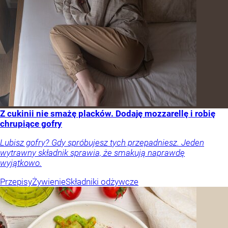
Z cukinii nie smażę placków. Dodaję mozzarellę i robię
chrupiące gofry
Lubisz gofry? Gdy spróbujesz tych przepadniesz. Jeden
wytrawny składnik sprawia, że smakują naprawdę
wyjątkowo.
Przepisy
Żywienie
Składniki odżywcze