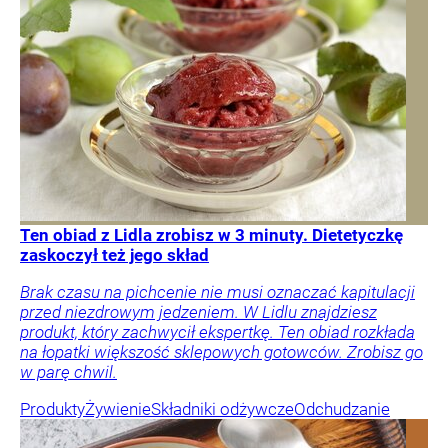
Ten obiad z Lidla zrobisz w 3 minuty. Dietetyczkę
zaskoczył też jego skład
Brak czasu na pichcenie nie musi oznaczać kapitulacji
przed niezdrowym jedzeniem. W Lidlu znajdziesz
produkt, który zachwycił ekspertkę. Ten obiad rozkłada
na łopatki większość sklepowych gotowców. Zrobisz go
w parę chwil.
Produkty
Żywienie
Składniki odżywcze
Odchudzanie