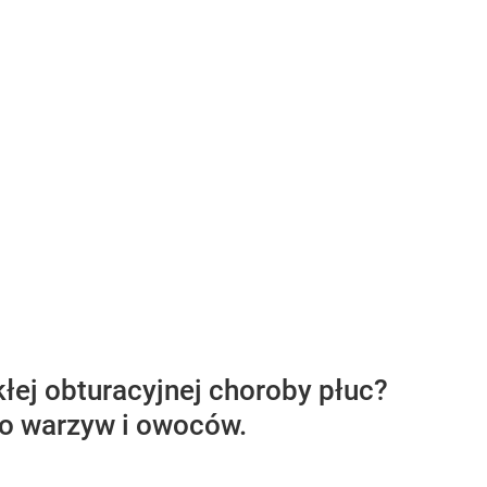
kłej obturacyjnej choroby płuc?
żo warzyw i owoców.