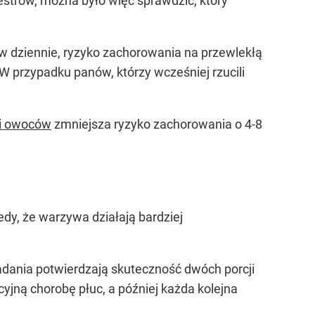
estrów, można było więc sprawdzić, który
ów dziennie, ryzyko zachorowania na przewlekłą
e. W przypadku panów, którzy wcześniej rzucili
 i owoców
zmniejsza ryzyko zachorowania o 4-8
dy, że warzywa działają bardziej
badania potwierdzają skuteczność dwóch porcji
jną chorobę płuc, a później każda kolejna