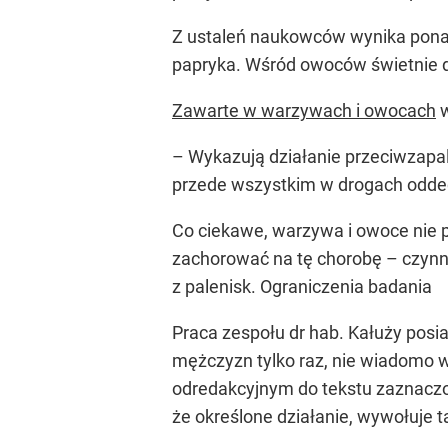
Z ustaleń naukowców wynika ponadto
papryka. Wśród owoców świetnie dzi
Zawarte w warzywach i owocach
w
– Wykazują działanie przeciwzapal
przede wszystkim w drogach oddec
Co ciekawe, warzywa i owoce nie pr
zachorować na tę chorobę – czyn
z palenisk. Ograniczenia badania
Praca zespołu dr hab. Kałuży pos
mężczyzn tylko raz, nie wiadomo wi
odredakcyjnym do tekstu zaznaczon
że określone działanie, wywołuje ta