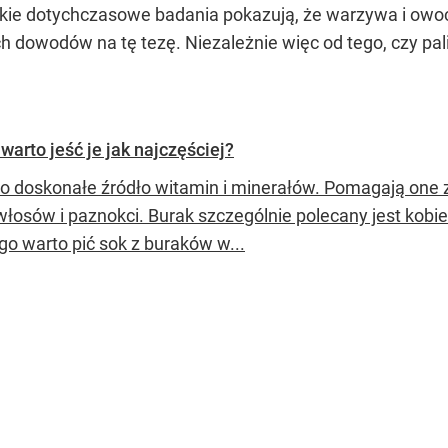
tkie dotychczasowe badania pokazują, że warzywa i ow
h dowodów na tę tezę. Niezależnie więc od tego, czy palim
warto jeść je jak najczęściej?
to doskonałe źródło witamin i minerałów. Pomagają one
 włosów i paznokci. Burak szczególnie polecany jest kob
go warto pić sok z buraków w...