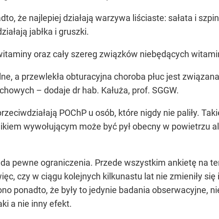
, że najlepiej działają warzywa liściaste: sałata i szp
ałają jabłka i gruszki.
itaminy oraz cały szereg związków niebędących witamin
ne, a przewlekła obturacyjna choroba płuc jest związa
howych – dodaje dr hab. Kałuża, prof. SGGW.
zeciwdziałają POChP u osób, które nigdy nie paliły. Tak
nikiem wywołującym może być pył obecny w powietrzu a
iada pewne ograniczenia. Przede wszystkim ankietę na 
ęc, czy w ciągu kolejnych kilkunastu lat nie zmieniły s
o ponadto, że były to jedynie badania obserwacyjne, ni
ki a nie inny efekt.