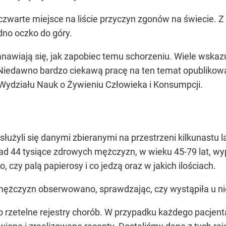
 czwarte miejsce na liście przyczyn zgonów na świecie. 
dno oczko do góry.
anawiają się, jak zapobiec temu schorzeniu. Wiele wskaz
 Niedawno bardzo ciekawą pracę na ten temat opublikowa
 Wydziału Nauk o Żywieniu Człowieka i Konsumpcji.
łużyli się danymi zbieranymi na przestrzeni kilkunastu l
ad 44 tysiące zdrowych mężczyzn, w wieku 45-79 lat, wy
, czy palą papierosy i co jedzą oraz w jakich ilościach.
, mężczyzn obserwowano, sprawdzając, czy wystąpiła u ni
rzetelne rejestry chorób. W przypadku każdego pacjent