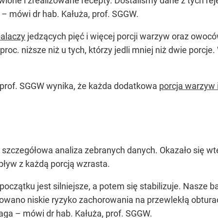
one i zrealizowane recepty. Dostaliśmy dane z tych rej
– mówi dr hab. Kałuża, prof. SGGW.
alaczy
jedzących pięć i więcej porcji warzyw oraz owoc
proc. niższe niż u tych, którzy jedli mniej niż dwie porcj
y, prof. SGGW wynika, że każda dodatkowa
porcja warzyw
j szczegółowa analiza zebranych danych. Okazało się wte
pływ z każdą porcją wzrasta.
czątku jest silniejsze, a potem się stabilizuje. Nasze 
ano niskie ryzyko zachorowania na przewlekłą obturacy
omaga – mówi dr hab. Kałuża, prof. SGGW.