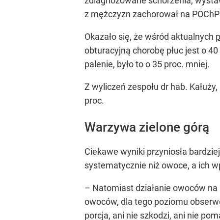
zdiagnozowane schorzenia, wystawi
z mężczyzn zachorował na POChP 
Okazało się, że wśród aktualnych
p
obturacyjną chorobę płuc jest o 40 
palenie, było to o 35 proc. mniej.
Z wyliczeń zespołu dr hab. Kałuż
proc.
Warzywa zielone górą
Ciekawe wyniki przyniosła bardzie
systematycznie niż owoce, a ich w
– Natomiast działanie owoców na po
owoców, dla tego poziomu obserwow
porcja, ani nie szkodzi, ani nie p