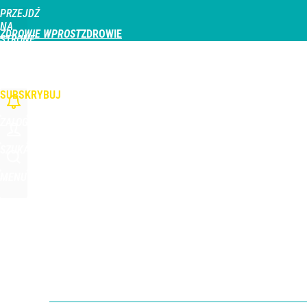
PRZEJDŹ
Udostępnij
0
Skomentuj
NA
ZDROWIE WPROST
STRONĘ
GŁÓWNĄ
CHOROBY
DZIECKO
PROFILAKTYKA
STREFA PACJENTA
ODŻYWIAN
WPROST.PL
SUBSKRYBUJ
ZALOGUJ
SZUKAJ
MENU