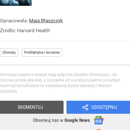
Opracowała:
Maja Błaszczyk
Źródło:
Harvard Health
Choroby
Profilaktyka i leczenie
Informacje zawarte w serwisie mają wyłącznie charakter informacyjny i nie
stanowią porady lekarskiej, a stosowanie ich w praktyce powinno za każdym
razem być konsultowane na indywidualnej wizycie lekarskiej z lekarzem
specjalistą.
SKOMENTUJ
UDOSTĘPNIJ
Obserwuj nas
w
Google News