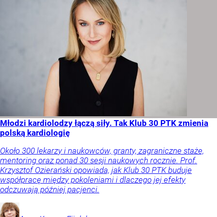
Młodzi kardiolodzy łączą siły. Tak Klub 30 PTK zmienia
polską kardiologię
Około 300 lekarzy i naukowców, granty, zagraniczne staże,
mentoring oraz ponad 30 sesji naukowych rocznie. Prof.
Krzysztof Ozierański opowiada, jak Klub 30 PTK buduje
współpracę między pokoleniami i dlaczego jej efekty
odczuwają później pacjenci.