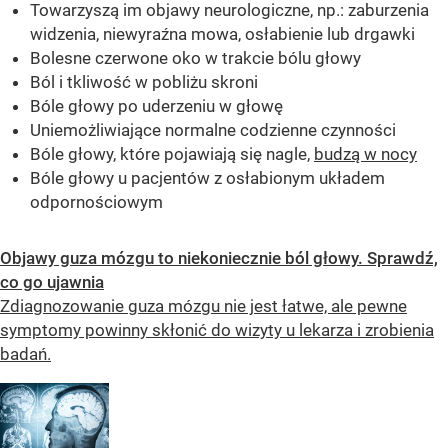
Towarzyszą im objawy neurologiczne, np.: zaburzenia
widzenia, niewyraźna mowa, osłabienie lub drgawki
Bolesne czerwone oko w trakcie bólu głowy
Ból i tkliwość w pobliżu skroni
Bóle głowy po uderzeniu w głowę
Uniemożliwiające normalne codzienne czynności
Bóle głowy, które pojawiają się nagle,
budzą w nocy
Bóle głowy u pacjentów z osłabionym układem
odpornościowym
Objawy guza mózgu to niekoniecznie ból głowy. Sprawdź,
co go ujawnia
Zdiagnozowanie guza mózgu nie jest łatwe, ale pewne
symptomy powinny skłonić do wizyty u lekarza i zrobienia
badań.