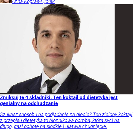
Anna
Kopras-Fijołek
Zmiksuj te 4 składniki. Ten koktajl od dietetyka jest
genialny na odchudzanie
Szukasz sposobu na podjadanie na diecie? Ten zielony koktajl
z przepisu dietetyka to błonnikowa bomba, która syci na
długo, gasi ochotę na słodkie i ułatwia chudnięcie.