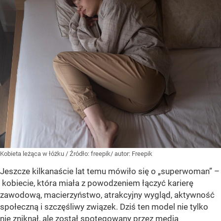
Kobieta leżąca w łóżku
/ Źródło:
freepik/ autor: Freepik
Jeszcze kilkanaście lat temu mówiło się o „superwoman” –
kobiecie, która miała z powodzeniem łączyć karierę
zawodową, macierzyństwo, atrakcyjny wygląd, aktywność
społeczną i szczęśliwy związek. Dziś ten model nie tylko
nie zniknął, ale został spotęgowany przez media