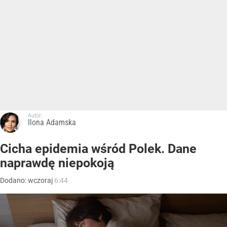
Autor:
Ilona Adamska
Cicha epidemia wśród Polek. Dane
naprawdę niepokoją
Dodano:
wczoraj
6:44