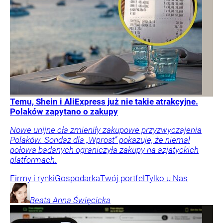
Temu, Shein i AliExpress już nie takie atrakcyjne.
Polaków zapytano o zakupy
Nowe unijne cła zmieniły zakupowe przyzwyczajenia
Polaków. Sondaż dla „Wprost” pokazuje, że niemal
połowa badanych ograniczyła zakupy na azjatyckich
platformach.
Firmy i rynki
Gospodarka
Twój portfel
Tylko u Nas
Beata Anna
Święcicka