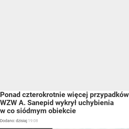
Ponad czterokrotnie więcej przypadków
WZW A. Sanepid wykrył uchybienia
w co siódmym obiekcie
Dodano:
dzisiaj
19:08