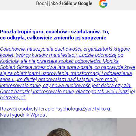
Dodaj jako
źródło w Google
Poszła tropić guru, coachów i szarlatanów. To,
co odkryła, całkowicie zmieniło jej spojrzenie
Coachowie, nauczyciele duchowości, organizatorki kręgów
kobiet, twórcy kursów manifestacji. Ludzie odchodzą od
Kościoła, ale nie przestają szukać odpowiedzi. Monika
Sobień-Górska przez dwa lata sprawdzała, co naprawdę kryje
się za obietnicami uzdrowienia, transformacji i odnalezienia
sensu. „Im dłużej pracowałam nad książką, tym mniej
interesowało mnie, czy nowa duchowość jest dobra czy zła.
Coraz bardziej interesowało mnie, dlaczego tak wielu ludzi jej
potrzebuje”.
Rozwój osobisty
Terapie
Psychologia
Życie
Tylko u
Nas
Tygodnik Wprost