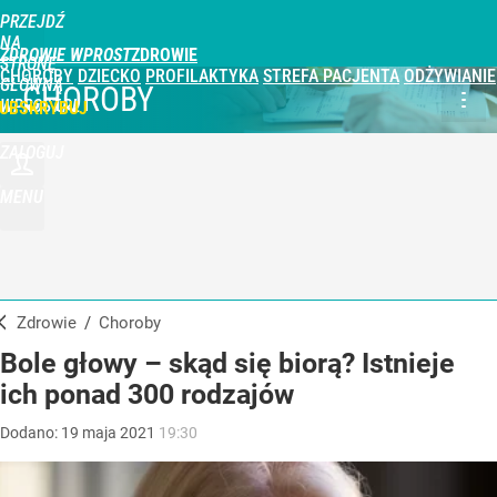
PRZEJDŹ
NA
ZDROWIE WPROST
STRONĘ
CHOROBY
DZIECKO
PROFILAKTYKA
STREFA PACJENTA
ODŻYWIANIE
GŁÓWNĄ
CHOROBY
WPROST.PL
UBSKRYBUJ
ZALOGUJ
MENU
Zdrowie
/
Choroby
Bole głowy – skąd się biorą? Istnieje
ich ponad 300 rodzajów
Dodano:
19
maja
2021
19:30