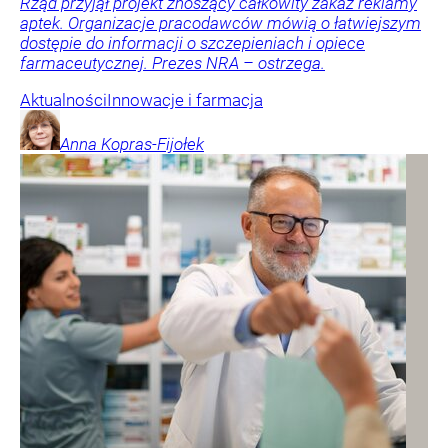
Rząd przyjął projekt znoszący całkowity zakaz reklamy
aptek. Organizacje pracodawców mówią o łatwiejszym
dostępie do informacji o szczepieniach i opiece
farmaceutycznej. Prezes NRA – ostrzega.
Aktualności
Innowacje i farmacja
Anna
Kopras-Fijołek