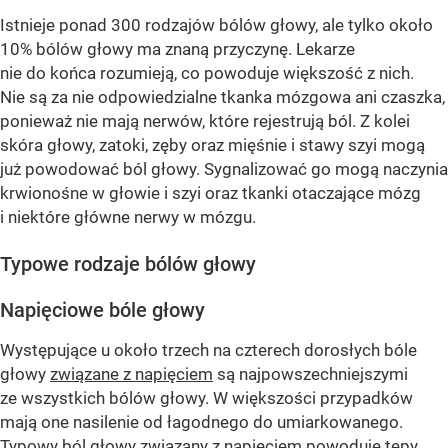
Istnieje ponad 300 rodzajów bólów głowy, ale tylko około
10% bólów głowy ma znaną przyczynę. Lekarze
nie do końca rozumieją, co powoduje większość z nich.
Nie są za nie odpowiedzialne tkanka mózgowa ani czaszka,
ponieważ nie mają nerwów, które rejestrują ból. Z kolei
skóra głowy, zatoki, zęby oraz mięśnie i stawy szyi mogą
już powodować ból głowy. Sygnalizować go mogą naczynia
krwionośne w głowie i szyi oraz tkanki otaczające mózg
i niektóre główne nerwy w mózgu.
Typowe rodzaje bólów głowy
Napięciowe bóle głowy
Występujące u około trzech na czterech dorosłych bóle
głowy
związane z napięciem
są najpowszechniejszymi
ze wszystkich bólów głowy. W większości przypadków
mają one nasilenie od łagodnego do umiarkowanego.
Typowy ból głowy związany z napięciem powoduje tępy,