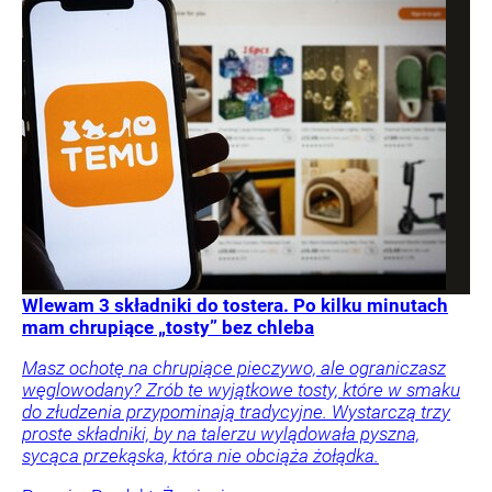
Wlewam 3 składniki do tostera. Po kilku minutach
mam chrupiące „tosty” bez chleba
Masz ochotę na chrupiące pieczywo, ale ograniczasz
węglowodany? Zrób te wyjątkowe tosty, które w smaku
do złudzenia przypominają tradycyjne. Wystarczą trzy
proste składniki, by na talerzu wylądowała pyszna,
sycąca przekąska, która nie obciąża żołądka.