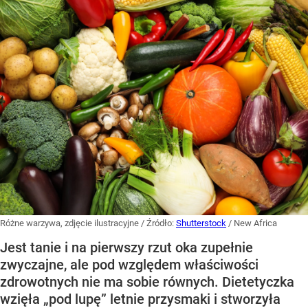
Różne warzywa, zdjęcie ilustracyjne
/ Źródło:
Shutterstock
/
New Africa
Jest tanie i na pierwszy rzut oka zupełnie
zwyczajne, ale pod względem właściwości
zdrowotnych nie ma sobie równych. Dietetyczka
wzięła „pod lupę” letnie przysmaki i stworzyła