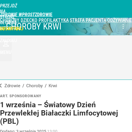
PRZEJDŹ
NA
ZDROWIE WPROST
STRONĘ
CHOROBY
DZIECKO
PROFILAKTYKA
STREFA PACJENTA
ODŻYWIANIE
GŁÓWNĄ
CHOROBY KRWI
WPROST.PL
UBSKRYBUJ
ZALOGUJ
MENU
Zdrowie
/
Choroby
/
krwi
ART. SPONSOROWANY
1 września – Światowy Dzień
Przewlekłej Białaczki Limfocytowej
(PBL)
Dodano:
3
września
2025
13:00