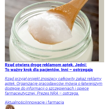
Rząd otwiera drogę reklamom aptek. Jedni:
To ważny krok dla pacjentów. Inni – ostrzegają
Rząd przyjął projekt znoszący całkowity zakaz reklamy
aptek. Organizacje pracodawców mówią o łatwiejszym
dostępie do informacji o szczepieniach i opiece
farmaceutycznej. Prezes NRA – ostrzega.
Aktualności
Innowacje i farmacja