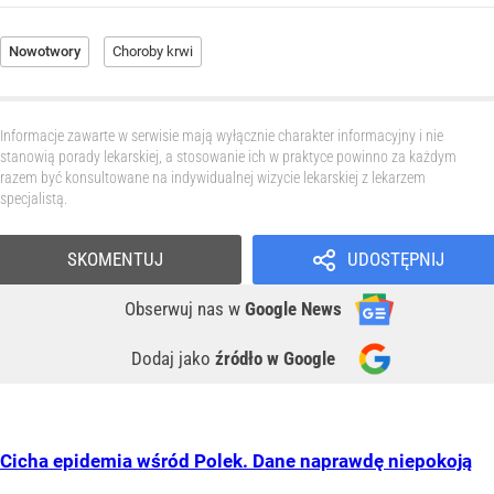
Nowotwory
Choroby krwi
Informacje zawarte w serwisie mają wyłącznie charakter informacyjny i nie
stanowią porady lekarskiej, a stosowanie ich w praktyce powinno za każdym
razem być konsultowane na indywidualnej wizycie lekarskiej z lekarzem
specjalistą.
SKOMENTUJ
UDOSTĘPNIJ
Obserwuj nas
w
Google News
Dodaj jako
źródło w Google
Cicha epidemia wśród Polek. Dane naprawdę niepokoją