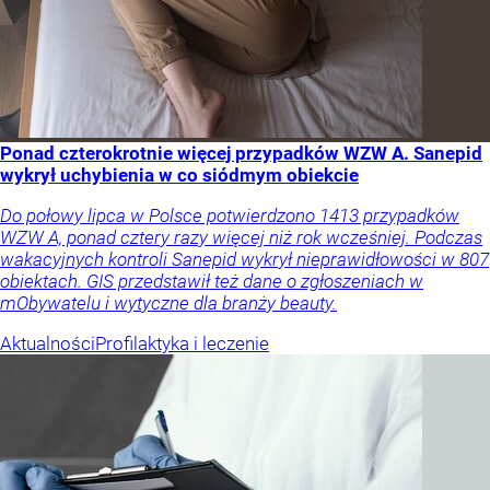
Ponad czterokrotnie więcej przypadków WZW A. Sanepid
wykrył uchybienia w co siódmym obiekcie
Do połowy lipca w Polsce potwierdzono 1413 przypadków
WZW A, ponad cztery razy więcej niż rok wcześniej. Podczas
wakacyjnych kontroli Sanepid wykrył nieprawidłowości w 807
obiektach. GIS przedstawił też dane o zgłoszeniach w
mObywatelu i wytyczne dla branży beauty.
Aktualności
Profilaktyka i leczenie