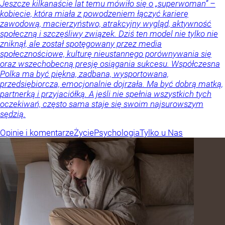
Jeszcze kilkanaście lat temu mówiło się o „superwoman” –
kobiecie, która miała z powodzeniem łączyć karierę
zawodową, macierzyństwo, atrakcyjny wygląd, aktywność
społeczną i szczęśliwy związek. Dziś ten model nie tylko nie
zniknął, ale został spotęgowany przez media
społecznościowe, kulturę nieustannego porównywania się
oraz wszechobecną presję osiągania sukcesu. Współczesna
Polka ma być piękna, zadbana, wysportowana,
przedsiębiorcza, emocjonalnie dojrzała. Ma być dobrą matką,
partnerką i przyjaciółką. A jeśli nie spełnia wszystkich tych
oczekiwań, często sama staje się swoim najsurowszym
sędzią.
Opinie i komentarze
Życie
Psychologia
Tylko u Nas