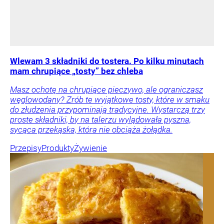
Wlewam 3 składniki do tostera. Po kilku minutach
mam chrupiące „tosty” bez chleba
Masz ochotę na chrupiące pieczywo, ale ograniczasz
węglowodany? Zrób te wyjątkowe tosty, które w smaku
do złudzenia przypominają tradycyjne. Wystarczą trzy
proste składniki, by na talerzu wylądowała pyszna,
sycąca przekąska, która nie obciąża żołądka.
Przepisy
Produkty
Żywienie