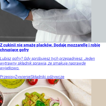
Z cukinii nie smażę placków. Dodaję mozzarellę i robię
chrupiące gofry
Lubisz gofry? Gdy spróbujesz tych przepadniesz. Jeden
wytrawny składnik sprawia, że smakują naprawdę
wyjątkowo.
Przepisy
Żywienie
Składniki odżywcze