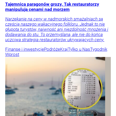
Tajemnica paragonów grozy. Tak restauratorzy
manipulują cenami nad morzem
Narzekanie na ceny w nadmorskich smażalniach są
częścią naszego wakacyjnego folkloru. Jednak to nie
głupota turystów, naiwność ani niezdolność mnożenia i
dodawania do stu. To przemyślana, ale nie do końca
uczciwa strategia restauratorów ukrywających ceny.
Finanse i inwestycje
Podróże
Kraj
Tylko u Nas
Tygodnik
Wprost