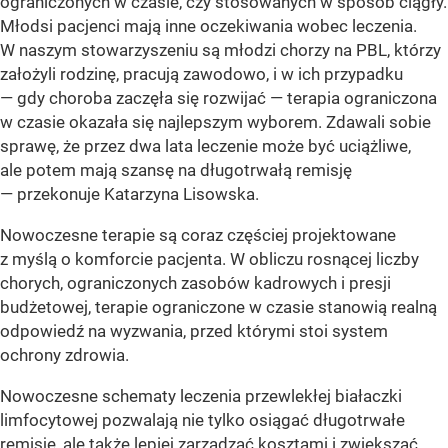
ograniczonych w czasie, czy stosowanych w sposób ciągły.
Młodsi pacjenci mają inne oczekiwania wobec leczenia.
W naszym stowarzyszeniu są młodzi chorzy na PBL, którzy
założyli rodzinę, pracują zawodowo, i w ich przypadku
— gdy choroba zaczęła się rozwijać — terapia ograniczona
w czasie okazała się najlepszym wyborem. Zdawali sobie
sprawę, że przez dwa lata leczenie może być uciążliwe,
ale potem mają szansę na długotrwałą remisję
— przekonuje Katarzyna Lisowska.
Nowoczesne terapie są coraz częściej projektowane
z myślą o komforcie pacjenta. W obliczu rosnącej liczby
chorych, ograniczonych zasobów kadrowych i presji
budżetowej, terapie ograniczone w czasie stanowią realną
odpowiedź na wyzwania, przed którymi stoi system
ochrony zdrowia.
Nowoczesne schematy leczenia przewlekłej białaczki
limfocytowej pozwalają nie tylko osiągać długotrwałe
remisje, ale także lepiej zarządzać kosztami i zwiększać