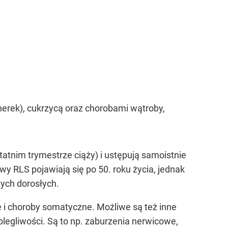
nerek), cukrzycą oraz chorobami wątroby,
atnim trymestrze ciąży) i ustępują samoistnie
wy RLS pojawiają się po 50. roku życia, jednak
dych dorosłych.
e i choroby somatyczne. Możliwe są też inne
legliwości. Są to np. zaburzenia nerwicowe,