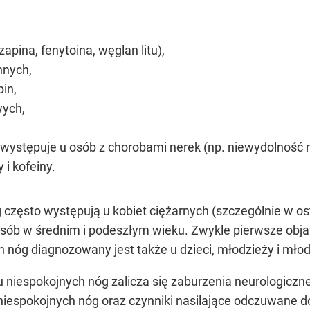
pina, fenytoina, węglan litu),
nnych,
in,
ych,
 występuje u osób z chorobami nerek (np. niewydolność 
 i kofeiny.
często występują u kobiet ciężarnych (szczególnie w ost
 osób w średnim i podeszłym wieku. Zwykle pierwsze obja
h nóg diagnozowany jest także u dzieci, młodzieży i mło
 niespokojnych nóg zalicza się zaburzenia neurologiczn
espokojnych nóg oraz czynniki nasilające odczuwane do