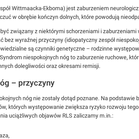
espół Wittmaacka-Ekboma) jest zaburzeniem neurologic
odczuć w obrębie kończyn dolnych, które powodują nieodp
yć związany z niektórymi schorzeniami i zaburzeniami
 bez wyraźnej przyczyny (idiopatyczny zespół niespoko
iedzialne są czynniki genetyczne – rodzinne występo
Syndrom niespokojnych nóg to zaburzenie ruchowe, któr
mnych dolegliwości oraz okresami remisji.
nóg – przyczyny
kojnych nóg nie zostały dotąd poznane. Na podstawie b
ków, których występowanie zwiększa ryzyko rozwoju teg
ia uciążliwych objawów RLS zaliczamy m.in.:
aza,