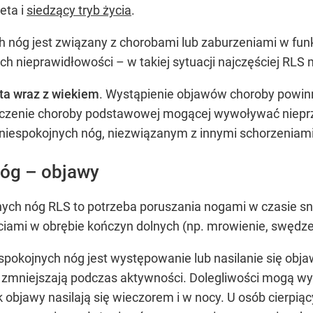
eta i
siedzący tryb życia
.
 nóg jest związany z chorobami lub zaburzeniami w fun
ch nieprawidłowości – w takiej sytuacji najczęściej RLS
sta wraz z wiekiem
. Wystąpienie objawów choroby powinno
eczenie choroby podstawowej mogącej wywoływać nieprz
 niespokojnych nóg, niezwiązanym z innymi schorzeniami
nóg – objawy
ych nóg RLS to potrzeba poruszania nogami w czasie snu
ami w obrębie kończyn dolnych (np. mrowienie, swędzenie
spokojnych nóg jest występowanie lub nasilanie się ob
ę zmniejszają podczas aktywności. Dolegliwości mogą wy
objawy nasilają się wieczorem i w nocy. U osób cierpią