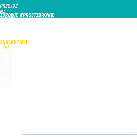
PRZEJDŹ
Udostępnij
1
Skomentuj
NA
ZDROWIE WPROST
STRONĘ
GŁÓWNĄ
CHOROBY
DZIECKO
PROFILAKTYKA
STREFA PACJENTA
ODŻYWIAN
WPROST.PL
SUBSKRYBUJ
ZALOGUJ
SZUKAJ
MENU