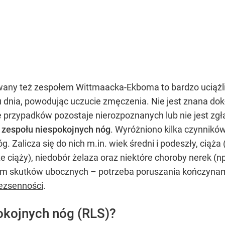
wany też zespołem Wittmaacka-Ekboma to bardzo uciążliw
dnia, powodując uczucie zmęczenia. Nie jest znana dok
 przypadków pozostaje nierozpoznanych lub nie jest zgł
 zespołu niespokojnych nóg
. Wyróżniono kilka czynnikó
 Zalicza się do nich m.in. wiek średni i podeszły, ciąż
e ciąży), niedobór żelaza oraz niektóre choroby nerek (
m skutków ubocznych – potrzeba poruszania kończynami
ezsenności
.
okojnych nóg (RLS)?