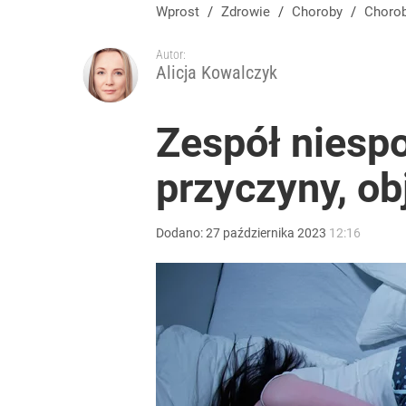
Wprost
/
Zdrowie
/
Choroby
/
Choro
Autor:
Alicja Kowalczyk
Zespół niespo
przyczyny, ob
Dodano:
27
października
2023
12:16