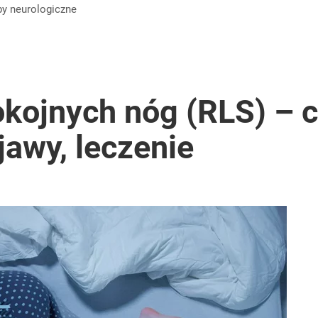
by
neurologiczne
kojnych nóg (RLS) – co
jawy, leczenie