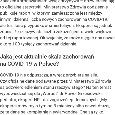
Zakażeń koronawirusem wciąż przybywa – odzwierciedlają
to oficjalne statystyki. Ministerstwo Zdrowia codziennie
publikuje raport, w którym zamieszczona jest między
innymi dzienna liczba nowych zachorowań na
COVID-19
,
ale też ilość przypadków śmiertelnych. Eksperci są jednak
zdania, że rzeczywista liczba zakażeń jest o wiele większa
od tej raportowanej. Okazuje się, że może sięgać ona nawet
około 100 tysięcy zachorowań dziennie.
Jaka jest aktualnie skala zachorowań
na COVID-19 w Polsce?
COVID-19 nie odpuszcza, a wręcz przybiera na sile.
Czy oficjalne dane podawane przez Ministerstwo Zdrowia
są odzwierciedleniem stanu rzeczywistego? Na ten temat
wypowiedział się dla „Wprost” dr Paweł Grzesiowski,
pediatra, ekspert NRL ds. zagrożeń epidemicznych. „My,
eksperci mówimy o tym od 3 miesięcy albo nawet dłużej,
że te dane są kompletnie niewiarygodne. One są tylko