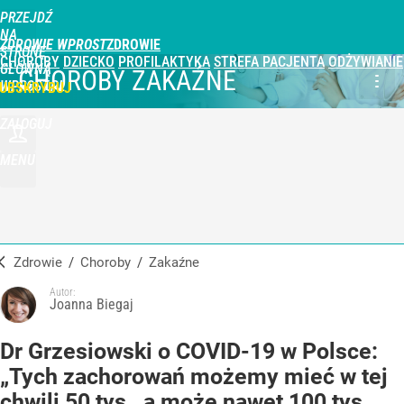
PRZEJDŹ
NA
ZDROWIE WPROST
STRONĘ
CHOROBY
DZIECKO
PROFILAKTYKA
STREFA PACJENTA
ODŻYWIANIE
GŁÓWNĄ
CHOROBY ZAKAŹNE
WPROST.PL
UBSKRYBUJ
ZALOGUJ
MENU
Zdrowie
/
Choroby
/
zakaźne
Autor:
Joanna Biegaj
Dr Grzesiowski o COVID-19 w Polsce:
„Tych zachorowań możemy mieć w tej
chwili 50 tys., a może nawet 100 tys.