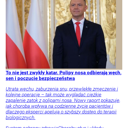
To nie jest zwykły katar. Polipy nosa odbierają węch,
sen i poczucie bezpieczeństwa
Utrata węchu, zaburzenia snu, przewlekłe zmęczenie i
kolejne operacje – tak może wyglądać ciężkie
zapalenie zatok z polipami nosa. Nowy raport pokazuje,
jak choroba wpływa na codzienne życie pacjentów i
dlaczego eksperci apelują o szybszy dostęp do terapii
biologicznych.
System ochrony zdrowia
Choroby płuc i układu