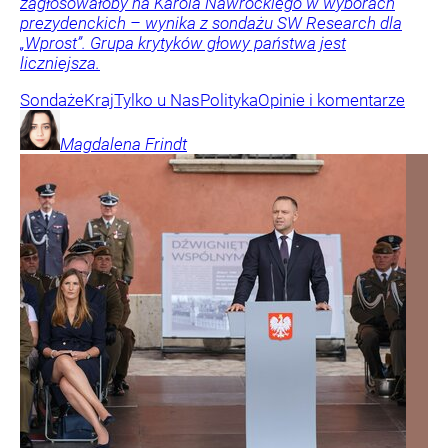
zagłosowałoby na Karola Nawrockiego w wyborach
prezydenckich – wynika z sondażu SW Research dla
„Wprost”. Grupa krytyków głowy państwa jest
liczniejsza.
Sondaże
Kraj
Tylko u Nas
Polityka
Opinie i komentarze
Magdalena
Frindt