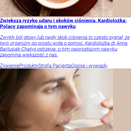
Zwiększa ryzyko udaru i skoków ciśnienia. Kardiolożka:
Polacy zapominają o tym nawyku
Zwykły ból głowy lub nagły skok ciśnienia to często sygnał, że
twój organizm po prostu woła o pomoc. Kardiolożka dr Anna
Bartusiak-Chatys ostrzega: o tym najprostszym nawyku
zapomina większość z nas.
Żywienie
Produkty
Strefa Pacjenta
Opinie i wywiady