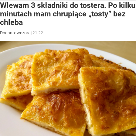
Wlewam 3 składniki do tostera. Po kilku
minutach mam chrupiące „tosty” bez
chleba
Dodano:
wczoraj
21:22