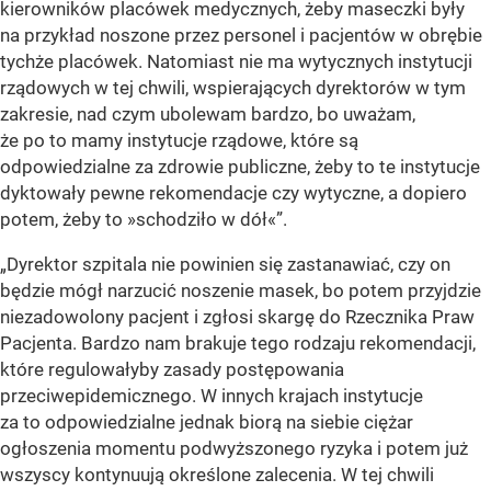
kierowników placówek medycznych, żeby maseczki były
na przykład noszone przez personel i pacjentów w obrębie
tychże placówek. Natomiast nie ma wytycznych instytucji
rządowych w tej chwili, wspierających dyrektorów w tym
zakresie, nad czym ubolewam bardzo, bo uważam,
że po to mamy instytucje rządowe, które są
odpowiedzialne za zdrowie publiczne, żeby to te instytucje
dyktowały pewne rekomendacje czy wytyczne, a dopiero
potem, żeby to »schodziło w dół«”.
„Dyrektor szpitala nie powinien się zastanawiać, czy on
będzie mógł narzucić noszenie masek, bo potem przyjdzie
niezadowolony pacjent i zgłosi skargę do Rzecznika Praw
Pacjenta. Bardzo nam brakuje tego rodzaju rekomendacji,
które regulowałyby zasady postępowania
przeciwepidemicznego. W innych krajach instytucje
za to odpowiedzialne jednak biorą na siebie ciężar
ogłoszenia momentu podwyższonego ryzyka i potem już
wszyscy kontynuują określone zalecenia. W tej chwili