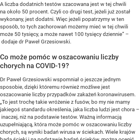
A liczba dodatnich testów szacowana jest w tej chwili
na około 50 procent. Czyli co drugi test, jeżeli już został
wykonany, jest dodatni. Więc jeżeli popatrzymy w ten
sposób, to tych zachorowań możemy mieć w tej chwili
może 50 tysięcy, a może nawet 100 tysięcy dziennie” –
dodaje dr Paweł Grzesiowski.
Co może pomóc w oszacowaniu liczby
chorych na COVID-19?
Dr Paweł Grzesiowski wspomniał o jeszcze jednym
sposobie, dzięki któremu również możliwe jest
oszacowanie liczby przypadków zakażeń koronawirusem.
„To jest trochę takie wróżenie z fusów, bo my nie mamy
jakiegoś standardu określenia, jaka liczba ludzi jest chora –
inaczej, niż na podstawie testów. Ważną informacją
uzupełniającą, która może pomóc w oszacowaniu liczby
chorych, są wyniki badań wirusa w ściekach. Wiele krajów
bada ścieki i na podstawie badań ścieków, można ocenić,