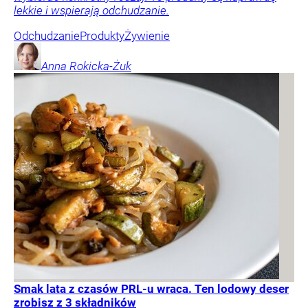
lekkie i wspierają odchudzanie.
Odchudzanie
Produkty
Żywienie
Anna
Rokicka-Żuk
Smak lata z czasów PRL-u wraca. Ten lodowy deser
zrobisz z 3 składników