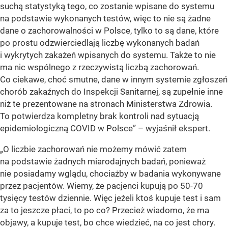
suchą statystyką tego, co zostanie wpisane do systemu
na podstawie wykonanych testów, więc to nie są żadne
dane o zachorowalności w Polsce, tylko to są dane, które
po prostu odzwierciedlają liczbę wykonanych badań
i wykrytych zakażeń wpisanych do systemu. Także to nie
ma nic wspólnego z rzeczywistą liczbą zachorowań.
Co ciekawe, choć smutne, dane w innym systemie zgłoszeń
chorób zakaźnych do Inspekcji Sanitarnej, są zupełnie inne
niż te prezentowane na stronach Ministerstwa Zdrowia.
To potwierdza kompletny brak kontroli nad sytuacją
epidemiologiczną COVID w Polsce” – wyjaśnił ekspert.
„O liczbie zachorowań nie możemy mówić zatem
na podstawie żadnych miarodajnych badań, ponieważ
nie posiadamy wglądu, chociażby w badania wykonywane
przez pacjentów. Wiemy, że pacjenci kupują po 50-70
tysięcy testów dziennie. Więc jeżeli ktoś kupuje test i sam
za to jeszcze płaci, to po co? Przecież wiadomo, że ma
objawy, a kupuje test, bo chce wiedzieć, na co jest chory.