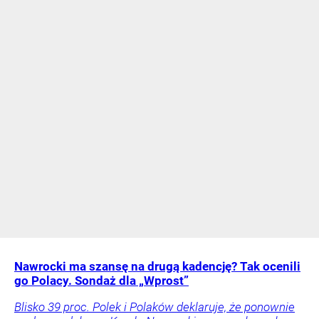
Nawrocki ma szansę na drugą kadencję? Tak ocenili
go Polacy. Sondaż dla „Wprost”
Blisko 39 proc. Polek i Polaków deklaruje, że ponownie