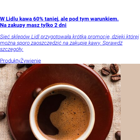
W Lidlu kawa 60% taniej, ale pod tym warunkiem.
Na zakupy masz tylko 2 dni
Sieć sklepów Lidl przygotowała krótką promocję, dzięki której
można sporo zaoszczędzić na zakupie kawy. Sprawdź
szczegóły.
Produkty
Żywienie