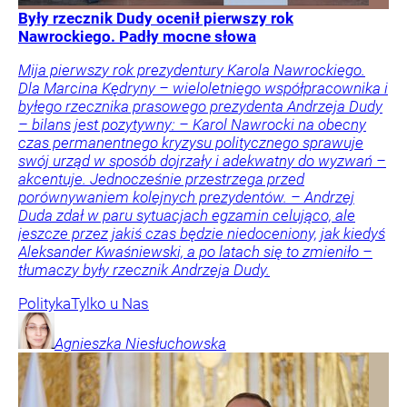
Były rzecznik Dudy ocenił pierwszy rok
Nawrockiego. Padły mocne słowa
Mija pierwszy rok prezydentury Karola Nawrockiego.
Dla Marcina Kędryny – wieloletniego współpracownika i
byłego rzecznika prasowego prezydenta Andrzeja Dudy
– bilans jest pozytywny: – Karol Nawrocki na obecny
czas permanentnego kryzysu politycznego sprawuje
swój urząd w sposób dojrzały i adekwatny do wyzwań –
akcentuje. Jednocześnie przestrzega przed
porównywaniem kolejnych prezydentów. – Andrzej
Duda zdał w paru sytuacjach egzamin celująco, ale
jeszcze przez jakiś czas będzie niedoceniony, jak kiedyś
Aleksander Kwaśniewski, a po latach się to zmieniło –
tłumaczy były rzecznik Andrzeja Dudy.
Polityka
Tylko u Nas
Agnieszka
Niesłuchowska