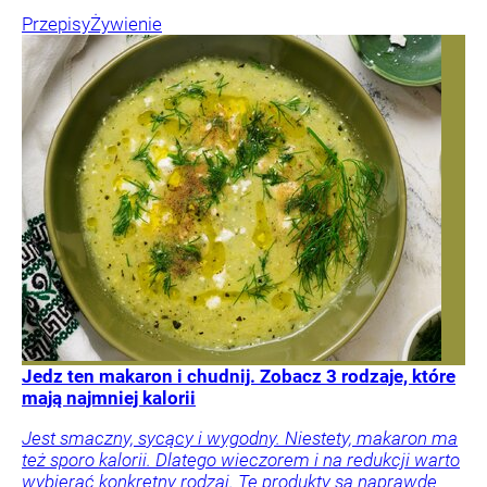
Przepisy
Żywienie
Jedz ten makaron i chudnij. Zobacz 3 rodzaje, które
mają najmniej kalorii
Jest smaczny, sycący i wygodny. Niestety, makaron ma
też sporo kalorii. Dlatego wieczorem i na redukcji warto
wybierać konkretny rodzaj. Te produkty są naprawdę