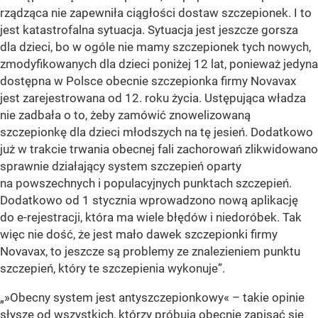
rządząca nie zapewniła ciągłości dostaw szczepionek. I to
jest katastrofalna sytuacja. Sytuacja jest jeszcze gorsza
dla dzieci, bo w ogóle nie mamy szczepionek tych nowych,
zmodyfikowanych dla dzieci poniżej 12 lat, ponieważ jedyna
dostępna w Polsce obecnie szczepionka firmy Novavax
jest zarejestrowana od 12. roku życia. Ustępująca władza
nie zadbała o to, żeby zamówić znowelizowaną
szczepionkę dla dzieci młodszych na tę jesień. Dodatkowo
już w trakcie trwania obecnej fali zachorowań zlikwidowano
sprawnie działający system szczepień oparty
na powszechnych i populacyjnych punktach szczepień.
Dodatkowo od 1 stycznia wprowadzono nową aplikację
do e-rejestracji, która ma wiele błędów i niedoróbek. Tak
więc nie dość, że jest mało dawek szczepionki firmy
Novavax, to jeszcze są problemy ze znalezieniem punktu
szczepień, który te szczepienia wykonuje”.
„»Obecny system jest antyszczepionkowy« – takie opinie
słyszę od wszystkich, którzy próbują obecnie zapisać się