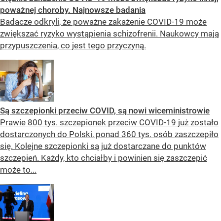
poważnej choroby. Najnowsze badania
Badacze odkryli, że poważne zakażenie COVID-19 może
zwiększać ryzyko wystąpienia schizofrenii. Naukowcy mają
przypuszczenia, co jest tego przyczyną.
Są szczepionki przeciw COVID, są nowi wiceministrowie
Prawie 800 tys. szczepionek przeciw COVID-19 już zostało
dostarczonych do Polski, ponad 360 tys. osób zaszczepiło
się. Kolejne szczepionki są już dostarczane do punktów
szczepień. Każdy, kto chciałby i powinien się zaszczepić
może to...