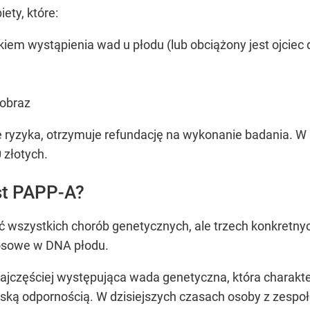
ety, które:
iem wystąpienia wad u płodu (lub obciążony jest ojciec 
 obraz
pie ryzyka, otrzymuje refundację na wykonanie badania. 
 złotych.
st PAPP-A?
 wszystkich chorób genetycznych, ale trzech konkretny
mosowe w DNA płodu.
ajczęściej występująca wada genetyczna, która charakt
ą odpornością. W dzisiejszych czasach osoby z zespoł