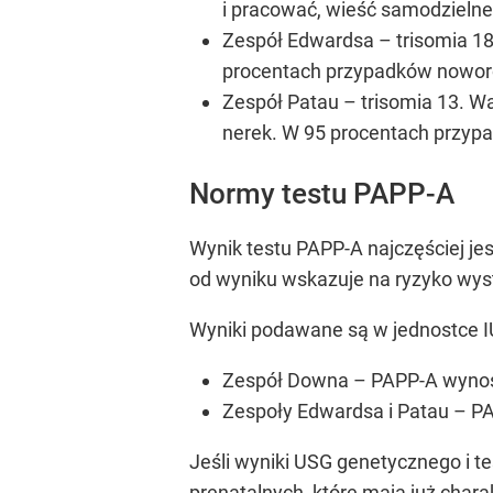
i pracować, wieść samodzielne
Zespół Edwardsa – trisomia 18
procentach przypadków noworo
Zespół Patau – trisomia 13. W
nerek. W 95 procentach przypa
Normy testu PAPP-A
Wynik testu PAPP-A najczęściej je
od wyniku wskazuje na ryzyko wys
Wyniki podawane są w jednostce IUU
Zespół Downa – PAPP-A wynosi
Zespoły Edwardsa i Patau – PA
Jeśli wyniki USG genetycznego i 
prenatalnych, które mają już chara