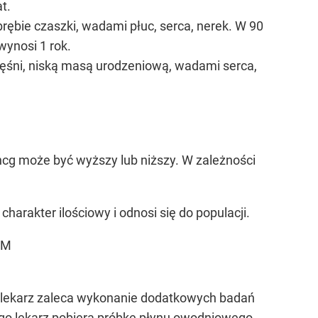
t.
ębie czaszki, wadami płuc, serca, nerek. W 90
ynosi 1 rok.
ięśni, niską masą urodzeniową, wadami serca,
 hcg może być wyższy lub niższy. W zależności
arakter ilościowy i odnosi się do populacji.
oM
, lekarz zaleca wykonanie dodatkowych badań
rego lekarz pobiera próbkę płynu owodniowego.