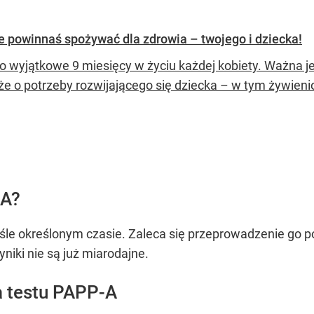
óre powinnaś spożywać dla zdrowia – twojego i dziecka!
to wyjątkowe 9 miesięcy w życiu każdej kobiety. Ważna je
kże o potrzeby rozwijającego się dziecka – w tym żywieni
-A?
le określonym czasie. Zaleca się przeprowadzenie go po
niki nie są już miarodajne.
a testu PAPP-A