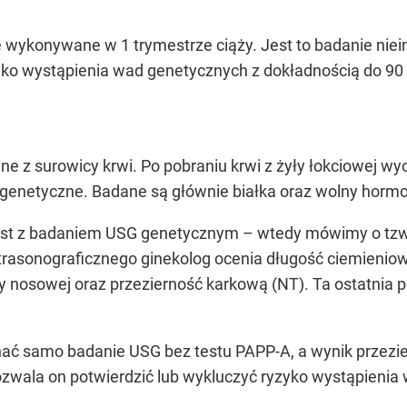
 wykonywane w 1 trymestrze ciąży. Jest to badanie niei
yko wystąpienia wad genetycznych z dokładnością do 90 
 z surowicy krwi. Po pobraniu krwi z żyły łokciowej wyo
genetyczne. Badane są głównie białka oraz wolny horm
jest z badaniem USG genetycznym – wtedy mówimy o tzw.
ltrasonograficznego ginekolog ocenia długość ciemienio
 nosowej oraz przezierność karkową (NT). Ta ostatnia p
nać samo badanie USG bez testu PAPP-A, a wynik przezier
zwala on potwierdzić lub wykluczyć ryzyko wystąpienia 