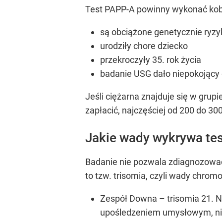
Test PAPP-A powinny wykonać kobi
są obciążone genetycznie ryzyk
urodziły chore dziecko
przekroczyły 35. rok życia
badanie USG dało niepokojący
Jeśli ciężarna znajduje się w gru
zapłacić, najczęściej od 200 do 300
Jakie wady wykrywa te
Badanie nie pozwala zdiagnozować
to tzw. trisomia, czyli wady chro
Zespół Downa – trisomia 21. N
upośledzeniem umysłowym, nisk