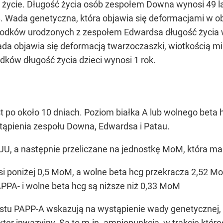
 życie. Długość życia osób zespołem Downa wynosi 49 la
. Wada genetyczna, która objawia się deformacjami w obr
dków urodzonych z zespołem Edwardsa długość życia w
ada objawia się deformacją twarzoczaszki, wiotkością m
dków długość życia dzieci wynosi 1 rok.
st po około 10 dniach. Poziom białka A lub wolnego beta
tąpienia zespołu Downa, Edwardsa i Patau.
, a następnie przeliczane na jednostkę MoM, która ma ch
 poniżej 0,5 MoM, a wolne beta hcg przekracza 2,52 M
PPA- i wolne beta hcg są niższe niż 0,33 MoM
testu PAPP-A wskazują na wystąpienie wady genetycznej
kter inwazyjny. Są to m.in.
amniopunkcja
, w trakcie któ