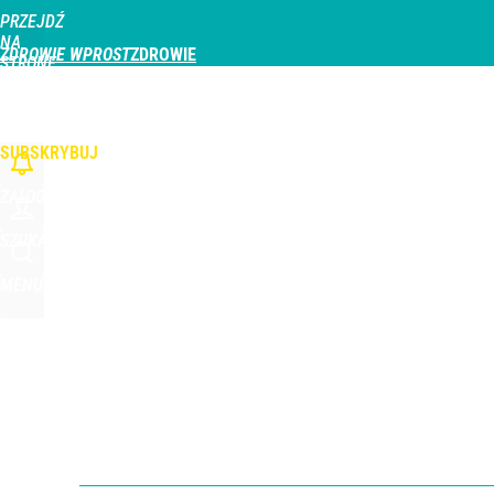
PRZEJDŹ
Udostępnij
0
Skomentuj
NA
ZDROWIE WPROST
STRONĘ
GŁÓWNĄ
CHOROBY
DZIECKO
PROFILAKTYKA
STREFA PACJENTA
ODŻYWIAN
WPROST.PL
SUBSKRYBUJ
ZALOGUJ
SZUKAJ
MENU