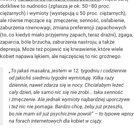
dotkliwe to nudności (zgłasza je ok. 50–80 proc.
ciężarnych) i wymioty (występują u 50 proc. ciężarnych),
ale równie męczące są: zmęczenie, senność, osłabienie,
zaburzenia równowagi, zmiana preferencji zapachowych
(to, co kiedyś miało przyjemny zapach, teraz drażni), zgaga,
zaparcia, bóle brzucha, zaburzenia nastroju, a także
depresja. Może też pojawić się krwawienie, które wiele
kobiet napawa lękiem, ale najczęściej to nic groźnego.
„To jakaś masakra, jestem w 12. tygodniu i codziennie
od jakichś siedmiu tygodni wymiotuję. Kilka razy
dziennie, nawet zdarza się w nocy. Chciałabym leżeć
cały dzień, ale samo nic się nie zrobi... taka senność
i zmęczenie. Ale jednak wymioty najbardziej uporczywe
i też nic nie pomaga. Bardzo chcę, żeby już przeszło,
bo nie mam sił już psychicznie powoli” – to typowe wpisy
na forach internetowych dla kobiet w ciąży.