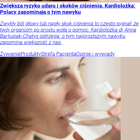
Zwiększa ryzyko udaru i skoków ciśnienia. Kardiolożka:
Polacy zapominają o tym nawyku
Zwykły ból głowy lub nagły skok ciśnienia to często sygnał, że
twój organizm po prostu woła o pomoc. Kardiolożka dr Anna
Bartusiak-Chatys ostrzega: o tym najprostszym nawyku
zapomina większość z nas.
Żywienie
Produkty
Strefa Pacjenta
Opinie i wywiady