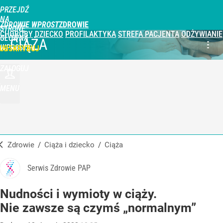
PRZEJDŹ
NA
ZDROWIE WPROST
STRONĘ
CHOROBY
DZIECKO
PROFILAKTYKA
STREFA PACJENTA
ODŻYWIANIE
GŁÓWNĄ
CIĄŻA
WPROST.PL
UBSKRYBUJ
ZALOGUJ
MENU
Zdrowie
/
Ciąża i dziecko
/
Ciąża
Serwis Zdrowie PAP
Nudności i wymioty w ciąży.
Nie zawsze są czymś „normalnym”