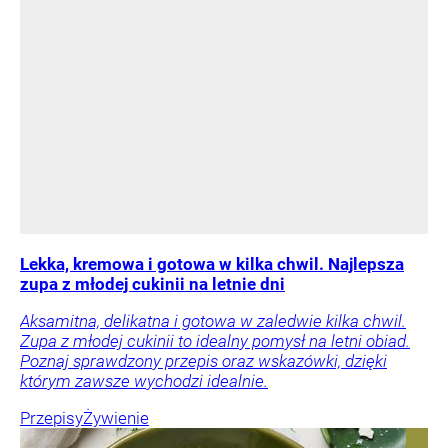
Lekka, kremowa i gotowa w kilka chwil. Najlepsza
zupa z młodej cukinii na letnie dni
Aksamitna, delikatna i gotowa w zaledwie kilka chwil.
Zupa z młodej cukinii to idealny pomysł na letni obiad.
Poznaj sprawdzony przepis oraz wskazówki, dzięki
którym zawsze wychodzi idealnie.
Przepisy
Żywienie