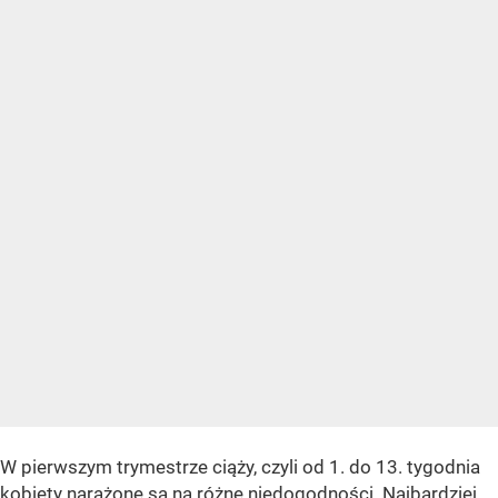
W pierwszym trymestrze ciąży, czyli od 1. do 13. tygodnia
kobiety
narażone są na różne niedogodności
. Najbardziej