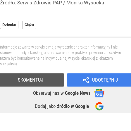
Źródło:
Serwis Zdrowie PAP
/
Monika Wysocka
Dziecko
Ciąża
Informacje zawarte w serwisie mają wyłącznie charakter informacyjny i nie
stanowią porady lekarskiej, a stosowanie ich w praktyce powinno za każdym
razem być konsultowane na indywidualnej wizycie lekarskiej z lekarzem
specjalistą.
SKOMENTUJ
UDOSTĘPNIJ
Obserwuj nas
w
Google News
Dodaj jako
źródło w Google