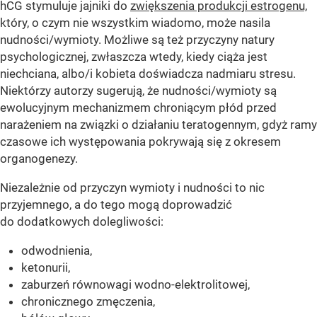
hCG stymuluje jajniki do
zwiększenia produkcji estrogenu,
który, o czym nie wszystkim wiadomo, może nasila
nudności/wymioty. Możliwe są też przyczyny natury
psychologicznej, zwłaszcza wtedy, kiedy ciąża jest
niechciana, albo/i kobieta doświadcza nadmiaru stresu.
Niektórzy autorzy sugerują, że nudności/wymioty są
ewolucyjnym mechanizmem chroniącym płód przed
narażeniem na związki o działaniu teratogennym, gdyż ramy
czasowe ich występowania pokrywają się z okresem
organogenezy.
Niezależnie od przyczyn wymioty i nudności to nic
przyjemnego, a do tego mogą doprowadzić
do dodatkowych dolegliwości:
odwodnienia,
ketonurii,
zaburzeń równowagi wodno-elektrolitowej,
chronicznego zmęczenia,