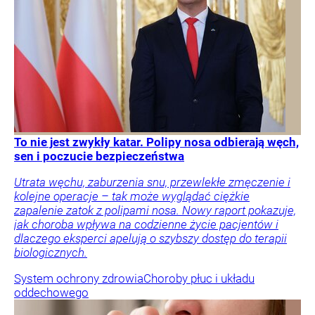
To nie jest zwykły katar. Polipy nosa odbierają węch,
sen i poczucie bezpieczeństwa
Utrata węchu, zaburzenia snu, przewlekłe zmęczenie i
kolejne operacje – tak może wyglądać ciężkie
zapalenie zatok z polipami nosa. Nowy raport pokazuje,
jak choroba wpływa na codzienne życie pacjentów i
dlaczego eksperci apelują o szybszy dostęp do terapii
biologicznych.
System ochrony zdrowia
Choroby płuc i układu
oddechowego