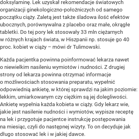
doksylaminę. Lek uzyskał rekomendacje światowych
organizacji ginekologiczno-położniczych od samego
początku ciąży. Zaletą jest także śladowa ilość efektów
ubocznych, porównywalna z placebo oraz małe, okrągłe
tabletki. Do tej pory lek stosowały 33 mln ciężarnych
w różnych krajach świata, w Hiszpanii np. stosuje go 40
proc. kobiet w ciąży – mówi dr Tulimowski.
Każda pacjentka powinna poinformować lekarza nawet
o niewielkim nasileniu wymiotów i nudności. Z drugiej
strony od lekarza powinna otrzymać informacje
o możliwościach stosowania preparatu, wypełnić
odpowiednią ankietę, w której sprawdzi na jakim poziomie:
lekkim, umiarkowanym czy ciężkim są jej dolegliwości.
Ankietę wypełnia każda kobieta w ciąży. Gdy lekarz wie,
jakie jest nasilenie nudności i wymiotów, wypisze receptę
na lek i przygotuje pacjentce instrukcję postępowania
na miesiąc, czyli do następnej wizyty. To on decyduje jak
długo stosować lek i w jakiej dawce.