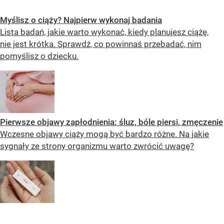
Myślisz o ciąży? Najpierw wykonaj badania
Lista badań, jakie warto wykonać, kiedy planujesz ciążę,
nie jest krótka. Sprawdź, co powinnaś przebadać, nim
pomyślisz o dziecku.
Pierwsze objawy zapłodnienia: śluz, bóle piersi, zmęczenie
Wczesne objawy ciąży mogą być bardzo różne. Na jakie
sygnały ze strony organizmu warto zwrócić uwagę?