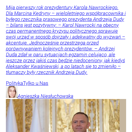
Mija pierwszy rok prezydentury Karola Nawrockiego.
Dla Marcina Kędryny – wieloletniego współpracownika i
byłego rzecznika prasowego prezydenta Andrzeja Dudy
– bilans jest pozytywny: – Karol Nawrocki na obecny
czas permanentnego kryzysu politycznego sprawuje
swój urząd w sposób dojrzały i adekwatny do wyzwań –
akcentuje. Jednocześnie przestrzega przed
porównywaniem kolejnych prezydentów. – Andrzej
Duda zdał w paru sytuacjach egzamin celująco, ale
jeszcze przez jakiś czas będzie niedoceniony, jak kiedyś
Aleksander Kwaśniewski, a po latach się to zmieniło –
tłumaczy były rzecznik Andrzeja Dudy.
Polityka
Tylko u Nas
Agnieszka
Niesłuchowska