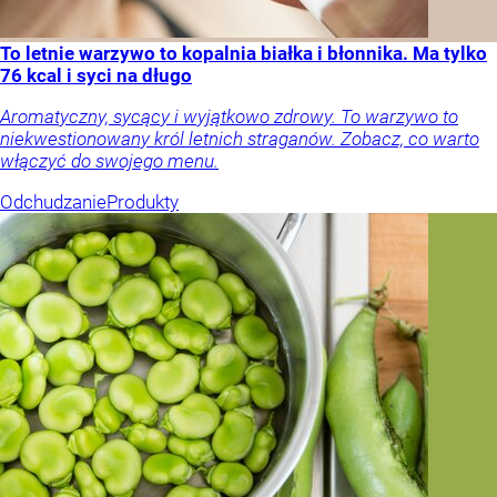
To letnie warzywo to kopalnia białka i błonnika. Ma tylko
76 kcal i syci na długo
Aromatyczny, sycący i wyjątkowo zdrowy. To warzywo to
niekwestionowany król letnich straganów. Zobacz, co warto
włączyć do swojego menu.
Odchudzanie
Produkty