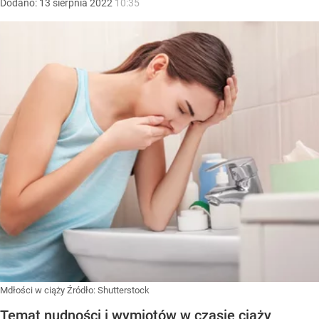
Dodano:
13
sierpnia
2022
10:35
Mdłości w ciąży
Źródło:
Shutterstock
Temat nudności i wymiotów w czasie ciąży