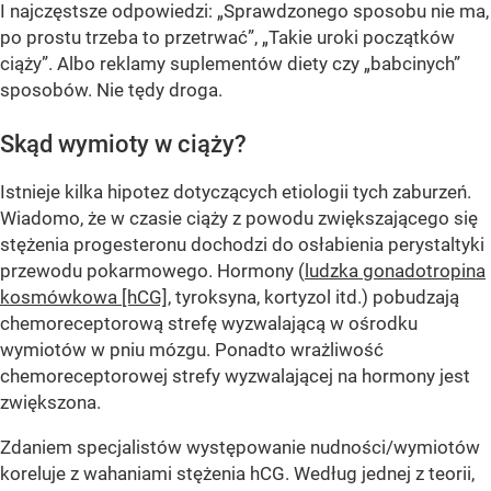
I najczęstsze odpowiedzi: „Sprawdzonego sposobu nie ma,
po prostu trzeba to przetrwać”, „Takie uroki początków
ciąży”. Albo reklamy suplementów diety czy „babcinych”
sposobów. Nie tędy droga.
Skąd wymioty w ciąży?
Istnieje kilka hipotez dotyczących etiologii tych zaburzeń.
Wiadomo, że w czasie ciąży z powodu zwiększającego się
stężenia progesteronu dochodzi do osłabienia perystaltyki
przewodu pokarmowego. Hormony (
ludzka gonadotropina
kosmówkowa [hCG]
, tyroksyna, kortyzol itd.) pobudzają
chemoreceptorową strefę wyzwalającą w ośrodku
wymiotów w pniu mózgu. Ponadto wrażliwość
chemoreceptorowej strefy wyzwalającej na hormony jest
zwiększona.
Zdaniem specjalistów występowanie nudności/wymiotów
koreluje z wahaniami stężenia hCG. Według jednej z teorii,