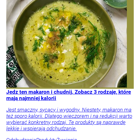
Jedz ten makaron i chudnij. Zobacz 3 rodzaje, które
mają najmniej kalorii
Jest smaczny, sycący i wygodny. Niestety, makaron ma
też sporo kalorii. Dlatego wieczorem i na redukcji warto
wybierać konkretny rodzaj. Te produkty są naprawdę
lekkie i wspierają odchudzanie.
Odchudzanie
Produkty
Żywienie