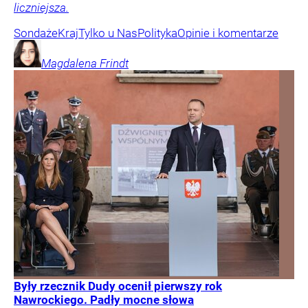
liczniejsza.
Sondaże
Kraj
Tylko u Nas
Polityka
Opinie i komentarze
Magdalena
Frindt
Były rzecznik Dudy ocenił pierwszy rok
Nawrockiego. Padły mocne słowa