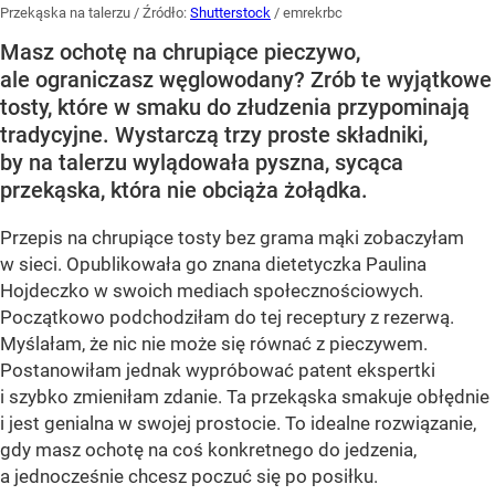
Przekąska na talerzu
/ Źródło:
Shutterstock
/
emrekrbc
Masz ochotę na chrupiące pieczywo,
ale ograniczasz węglowodany? Zrób te wyjątkowe
tosty, które w smaku do złudzenia przypominają
tradycyjne. Wystarczą trzy proste składniki,
by na talerzu wylądowała pyszna, sycąca
przekąska, która nie obciąża żołądka.
Przepis na chrupiące tosty bez grama mąki zobaczyłam
w sieci. Opublikowała go znana dietetyczka Paulina
Hojdeczko w swoich mediach społecznościowych.
Początkowo podchodziłam do tej receptury z rezerwą.
Myślałam, że nic nie może się równać z pieczywem.
Postanowiłam jednak wypróbować patent ekspertki
i szybko zmieniłam zdanie. Ta przekąska smakuje obłędnie
i jest genialna w swojej prostocie. To idealne rozwiązanie,
gdy masz ochotę na coś konkretnego do jedzenia,
a jednocześnie chcesz poczuć się po posiłku.