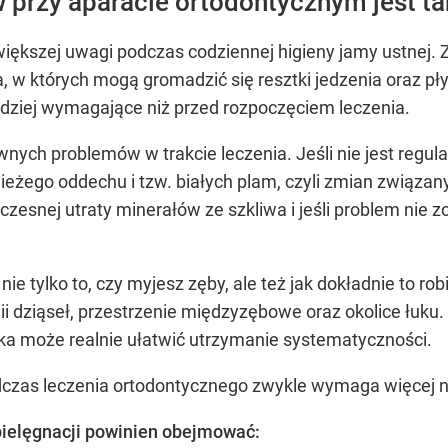
 przy aparacie ortodontycznym jest t
kszej uwagi podczas codziennej higieny jamy ustnej. Z
 w których mogą gromadzić się resztki jedzenia oraz pły
rdziej wymagające niż przed rozpoczęciem leczenia.
ównych problemów w trakcie leczenia. Jeśli nie jest reg
wieżego oddechu i tzw. białych plam, czyli zmian związan
esnej utraty minerałów ze szkliwa i jeśli problem nie 
 nie tylko to, czy myjesz zęby, ale też jak dokładnie to r
 dziąseł, przestrzenie międzyzębowe oraz okolice łuku. 
ka może realnie ułatwić utrzymanie systematyczności.
dczas leczenia ortodontycznego zwykle wymaga więcej n
pielęgnacji powinien obejmować: