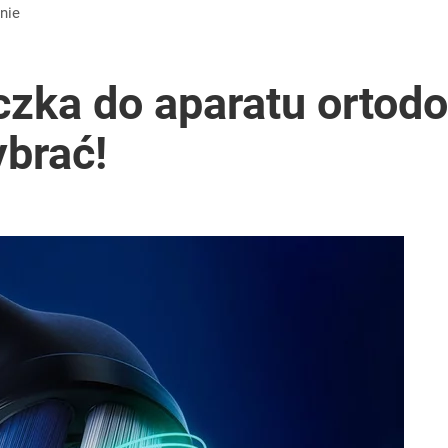
nie
czka do aparatu ortod
ybrać!