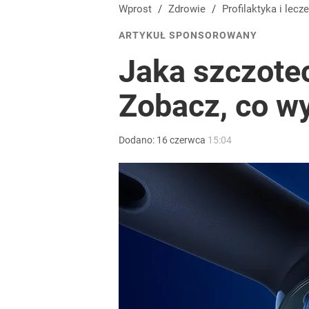
Wprost
/
Zdrowie
/
Profilaktyka
i lecze
ARTYKUŁ SPONSOROWANY
Jaka szczote
Zobacz, co w
Dodano:
16
czerwca
15:04