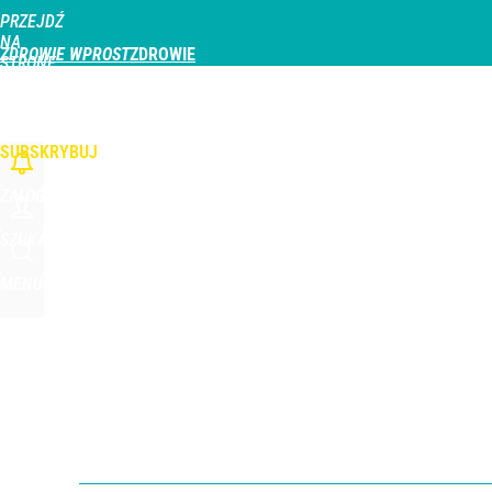
PRZEJDŹ
Udostępnij
1
Skomentuj
NA
ZDROWIE WPROST
STRONĘ
GŁÓWNĄ
CHOROBY
DZIECKO
PROFILAKTYKA
STREFA PACJENTA
ODŻYWIAN
WPROST.PL
SUBSKRYBUJ
ZALOGUJ
SZUKAJ
MENU