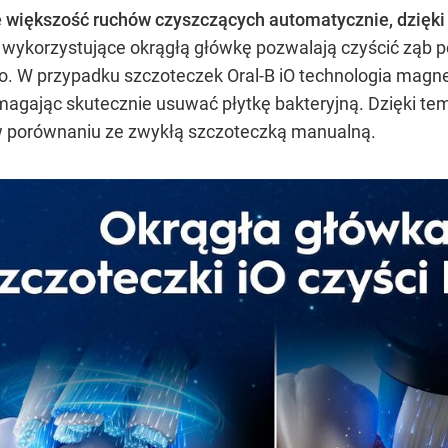
 większość ruchów czyszczących automatycznie, dzięk
ykorzystujące okrągłą główkę pozwalają czyścić ząb po 
. W przypadku szczoteczek Oral-B iO technologia magnet
magając skutecznie usuwać płytkę bakteryjną. Dzięki t
 w porównaniu ze zwykłą szczoteczką manualną.