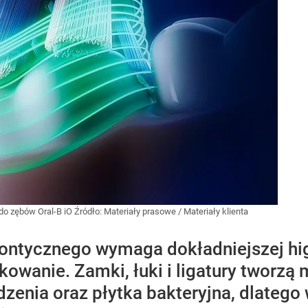
do zębów Oral-B iO
Źródło:
Materiały prasowe
/
Materiały klienta
ontycznego wymaga dokładniejszej hig
owanie. Zamki, łuki i ligatury tworzą 
dzenia oraz płytka bakteryjna, dlateg