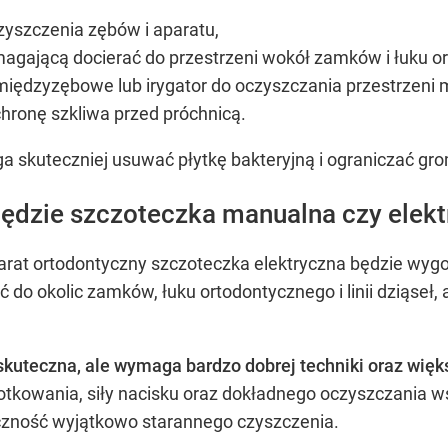
yszczenia zębów i aparatu,
agającą docierać do przestrzeni wokół zamków i łuku o
 międzyzębowe lub irygator do oczyszczania przestrzen
hronę szkliwa przed próchnicą.
skuteczniej usuwać płytkę bakteryjną i ograniczać gro
będzie szczoteczka manualna czy elek
arat ortodontyczny szczoteczka elektryczna będzie wyg
 do okolic zamków, łuku ortodontycznego i linii dziąseł
uteczna, ale wymaga bardzo dobrej techniki oraz więks
tkowania, siły nacisku oraz dokładnego oczyszczania w
czność wyjątkowo starannego czyszczenia.