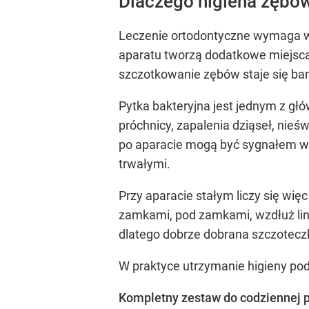
Dlaczego higiena zębów
Leczenie ortodontyczne wymaga wię
aparatu tworzą dodatkowe miejsca,
szczotkowanie zębów staje się ba
Pytka bakteryjna jest jednym z gł
próchnicy, zapalenia dziąseł, nieś
po aparacie mogą być sygnałem wcz
trwałymi.
Przy aparacie stałym liczy się więc
zamkami, pod zamkami, wzdłuż linii
dlatego dobrze dobrana szczotecz
W praktyce utrzymanie higieny po
Kompletny zestaw do codziennej 