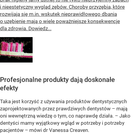
i nieestetyczny wygląd zębów. Choroby przyzębia, które
rozwijają się m.in. wskutek nieprawidłowego dbania
o uzębienie mają o wiele poważniejsze konsekwencje
dla zdrowia. Dowiedz...
Profesjonalne produkty dają doskonałe
efekty
Taka jest korzyść z używania produktów dentystycznych
zaprojektowanych przez prawdziwych dentystów – mają
oni wewnętrzną wiedzę o tym, co naprawdę działa. – Jako
dentyści mamy wyjątkowy wgląd w potrzeby i potrzeby
pacjentów – mówi dr Vanessa Creaven.