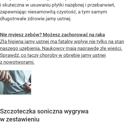
i skuteczna w usuwaniu płytki nazębnej i przebarwień,
zapewniając niesamowitą czystość, a tym samym
długotrwałe zdrowie jamy ustnej.
Nie myjesz zębów? Możesz zachorować na raka
Zła higiena jamy ustnej ma fatalny wpływ nie tylko na stan
naszego uzębienia. Naukowcy mają naprawdę złe wieści.
Sprawdź, co łączy choroby w obrębie jamy ustnej
z nowotworami.
Szczoteczka soniczna wygrywa
w zestawieniu