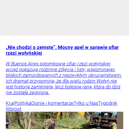
„Nie chodzi o zemstę”. Mocny apel w sprawie ofiar
rzezi wołyńskiej
W Buenos Aires potomkowie ofiar rzezi wołyńskiej
wciąż pokazują rodzinne zdjęcia i listy, wspominając
bliskich zamordowanych z niezwykłym okrucieństwem.
Ich dramat przypomina, że dla wielu rodzin Wołyń nie
jest historią zamkniętą, lecz bolesną raną, która do dziś
nie została zagojona.
Kraj
Polityka
Opinie i komentarze
Tylko u Nas
Tygodnik
Wprost