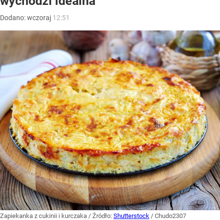
wychodzi idealna
Dodano:
wczoraj
12:51
Zapiekanka z cukinii i kurczaka
/ Źródło:
Shutterstock
/
Chudo2307