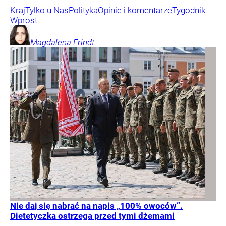
Kraj
Tylko u Nas
Polityka
Opinie i komentarze
Tygodnik
Wprost
Magdalena
Frindt
Nie daj się nabrać na napis „100% owoców”.
Dietetyczka ostrzega przed tymi dżemami