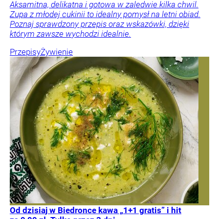
Aksamitna, delikatna i gotowa w zaledwie kilka chwil.
Zupa z młodej cukinii to idealny pomysł na letni obiad.
Poznaj sprawdzony przepis oraz wskazówki, dzięki
którym zawsze wychodzi idealnie.
Przepisy
Żywienie
Od dzisiaj w Biedronce kawa „1+1 gratis” i hit