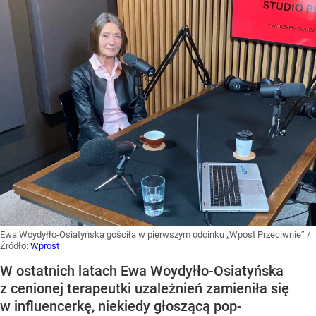
Ewa Woydyłło-Osiatyńska gościła w pierwszym odcinku „Wpost Przeciwnie”
/
Źródło:
Wprost
W ostatnich latach Ewa Woydyłło-Osiatyńska
z cenionej terapeutki uzależnień zamieniła się
w influencerkę, niekiedy głoszącą pop-