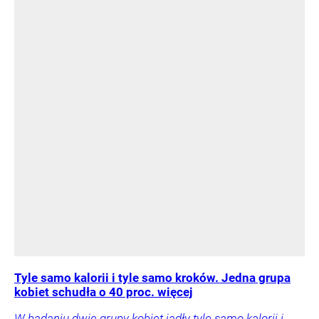
Tyle samo kalorii i tyle samo kroków. Jedna grupa
kobiet schudła o 40 proc. więcej
W badaniu dwie grupy kobiet jadły tyle samo kalorii i