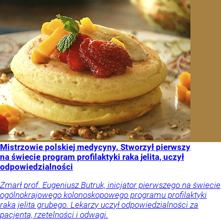
Mistrzowie polskiej medycyny. Stworzył pierwszy
na świecie program profilaktyki raka jelita, uczył
odpowiedzialności
Zmarł prof. Eugeniusz Butruk, inicjator pierwszego na świecie
ogólnokrajowego kolonoskopowego programu profilaktyki
raka jelita grubego. Lekarzy uczył odpowiedzialności za
pacjenta, rzetelności i odwagi.