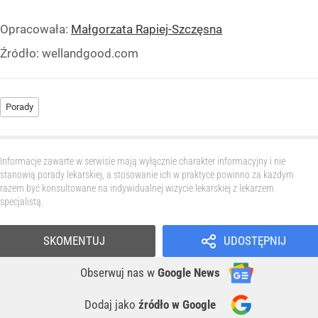
Opracowała:
Małgorzata Rapiej-Szczęsna
Źródło:
wellandgood.com
Porady
Informacje zawarte w serwisie mają wyłącznie charakter informacyjny i nie
stanowią porady lekarskiej, a stosowanie ich w praktyce powinno za każdym
razem być konsultowane na indywidualnej wizycie lekarskiej z lekarzem
specjalistą.
SKOMENTUJ
UDOSTĘPNIJ
Obserwuj nas
w
Google News
Dodaj jako
źródło w Google