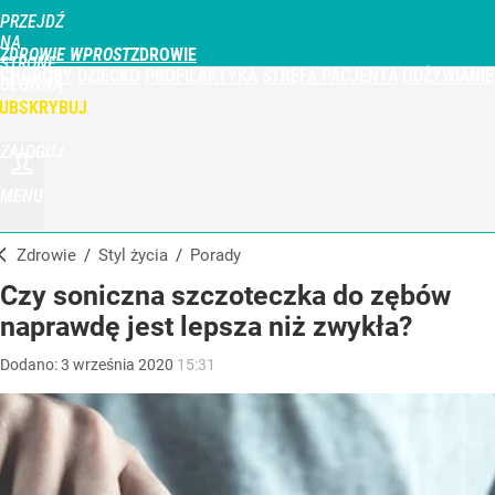
PRZEJDŹ
NA
ZDROWIE WPROST
STRONĘ
CHOROBY
DZIECKO
PROFILAKTYKA
STREFA PACJENTA
ODŻYWIANIE
GŁÓWNĄ
WPROST.PL
UBSKRYBUJ
ZALOGUJ
MENU
Zdrowie
/
Styl życia
/
Porady
Czy soniczna szczoteczka do zębów
naprawdę jest lepsza niż zwykła?
Dodano:
3
września
2020
15:31