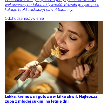
wykonywały podobną aktywność. Różniła je tylko pora
kolacji. Efekt zaskoczył nawet badaczy.
Odchudzanie
Żywienie
Lekka, kremowa i gotowa w kilka chwil. Najlepsza
zupa z młodej cukinii na letnie dni