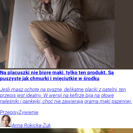
Na placuszki nie biorę mąki, tylko ten produkt. Są
puszyste jak chmurki i mięciutkie w środku
Jeśli masz ochotę na pyszne, delikatne placki z patelni, ten
przepis jest idealny. W wersji na kefirze biją na głowę
naleśniki i pankejki, choć nie zawierają grama mąki pszennej.
Przepisy
Żywienie
Anna
Rokicka-Żuk