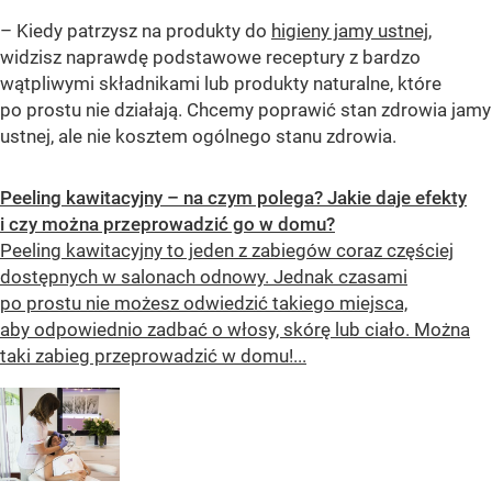
– Kiedy patrzysz na produkty do
higieny jamy ustnej
,
widzisz naprawdę podstawowe receptury z bardzo
wątpliwymi składnikami lub produkty naturalne, które
po prostu nie działają. Chcemy poprawić stan zdrowia jamy
ustnej, ale nie kosztem ogólnego stanu zdrowia.
Peeling kawitacyjny – na czym polega? Jakie daje efekty
i czy można przeprowadzić go w domu?
Peeling kawitacyjny to jeden z zabiegów coraz częściej
dostępnych w salonach odnowy. Jednak czasami
po prostu nie możesz odwiedzić takiego miejsca,
aby odpowiednio zadbać o włosy, skórę lub ciało. Można
taki zabieg przeprowadzić w domu!...