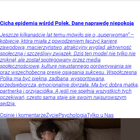
Cicha epidemia wśród Polek. Dane naprawdę niepokoją
Jeszcze kilkanaście lat temu mówiło się o „superwoman” –
kobiecie, która miała z powodzeniem łączyć karierę
zawodową, macierzyństwo, atrakcyjny wygląd, aktywność
społeczną i szczęśliwy związek. Dziś ten model nie tylko nie
zniknął, ale został spotęgowany przez media
społecznościowe, kulturę nieustannego porównywania się
oraz wszechobecną presję osiągania sukcesu. Współczesna
Polka ma być piękna, zadbana, wysportowana,
przedsiębiorcza, emocjonalnie dojrzała. Ma być dobrą matką,
partnerką i przyjaciółką. A jeśli nie spełnia wszystkich tych
oczekiwań, często sama staje się swoim najsurowszym
sędzią.
Opinie i komentarze
Życie
Psychologia
Tylko u Nas