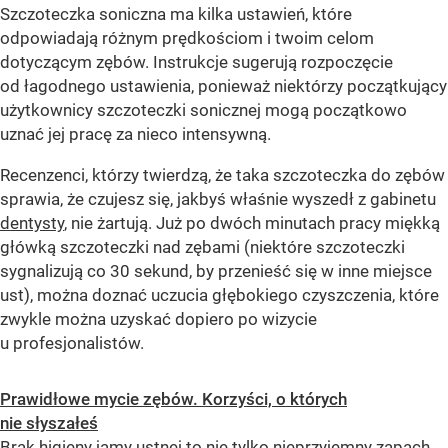
Szczoteczka soniczna ma kilka ustawień, które
odpowiadają różnym prędkościom i twoim celom
dotyczącym zębów. Instrukcje sugerują rozpoczęcie
od łagodnego ustawienia, ponieważ niektórzy początkujący
użytkownicy szczoteczki sonicznej mogą początkowo
uznać jej pracę za nieco intensywną.
Recenzenci, którzy twierdzą, że taka szczoteczka do zębów
sprawia, że czujesz się, jakbyś właśnie wyszedł z gabinetu
dentysty
, nie żartują. Już po dwóch minutach pracy miękką
główką szczoteczki nad zębami (niektóre szczoteczki
sygnalizują co 30 sekund, by przenieść się w inne miejsce
ust), można doznać uczucia głębokiego czyszczenia, które
zwykle można uzyskać dopiero po wizycie
u profesjonalistów.
Prawidłowe mycie zębów. Korzyści, o których
nie słyszałeś
Brak higieny jamy ustnej to nie tylko nieprzyjemny zapach