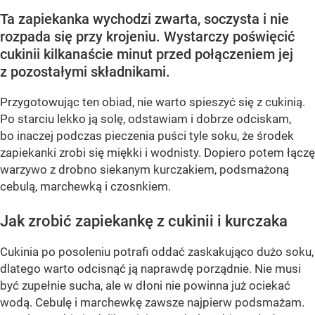
Ta zapiekanka wychodzi zwarta, soczysta i nie
rozpada się przy krojeniu. Wystarczy poświęcić
cukinii kilkanaście minut przed połączeniem jej
z pozostałymi składnikami.
Przygotowując ten obiad, nie warto spieszyć się z cukinią.
Po starciu lekko ją solę, odstawiam i dobrze odciskam,
bo inaczej podczas pieczenia puści tyle soku, że środek
zapiekanki zrobi się miękki i wodnisty. Dopiero potem łączę
warzywo z drobno siekanym kurczakiem, podsmażoną
cebulą, marchewką i czosnkiem.
Jak zrobić zapiekankę z cukinii i kurczaka
Cukinia po posoleniu potrafi oddać zaskakująco dużo soku,
dlatego warto odcisnąć ją naprawdę porządnie. Nie musi
być zupełnie sucha, ale w dłoni nie powinna już ociekać
wodą. Cebulę i marchewkę zawsze najpierw podsmażam.