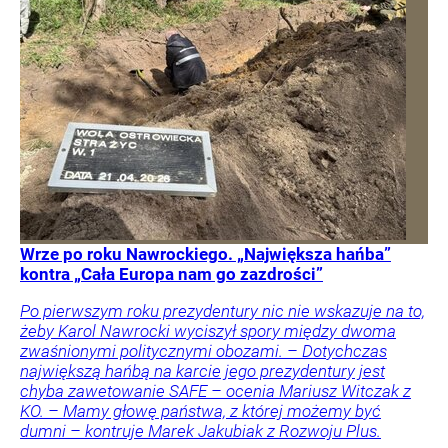
Wrze po roku Nawrockiego. „Największa hańba”
kontra „Cała Europa nam go zazdrości”
Po pierwszym roku prezydentury nic nie wskazuje na to,
żeby Karol Nawrocki wyciszył spory między dwoma
zwaśnionymi politycznymi obozami. – Dotychczas
największą hańbą na karcie jego prezydentury jest
chyba zawetowanie SAFE – ocenia Mariusz Witczak z
KO. – Mamy głowę państwa, z której możemy być
dumni – kontruje Marek Jakubiak z Rozwoju Plus.