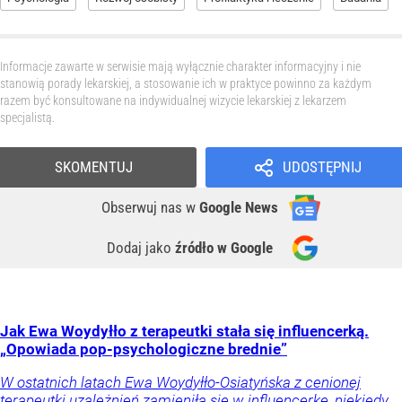
Informacje zawarte w serwisie mają wyłącznie charakter informacyjny i nie
stanowią porady lekarskiej, a stosowanie ich w praktyce powinno za każdym
razem być konsultowane na indywidualnej wizycie lekarskiej z lekarzem
specjalistą.
SKOMENTUJ
UDOSTĘPNIJ
Obserwuj nas
w
Google News
Dodaj jako
źródło w Google
Jak Ewa Woydyłło z terapeutki stała się influencerką.
„Opowiada pop-psychologiczne brednie”
W ostatnich latach Ewa Woydyłło-Osiatyńska z cenionej
terapeutki uzależnień zamieniła się w influencerkę, niekiedy