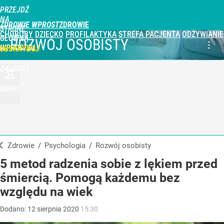
PRZEJDŹ
NA
ZDROWIE WPROST
STRONĘ
CHOROBY
DZIECKO
PROFILAKTYKA
STREFA PACJENTA
ODŻYWIANIE
GŁÓWNĄ
ROZWÓJ OSOBISTY
WPROST.PL
UBSKRYBUJ
ZALOGUJ
MENU
Zdrowie
/
Psychologia
/
Rozwój osobisty
5 metod radzenia sobie z lękiem przed
śmiercią. Pomogą każdemu bez
względu na wiek
Dodano:
12
sierpnia
2020
15:30