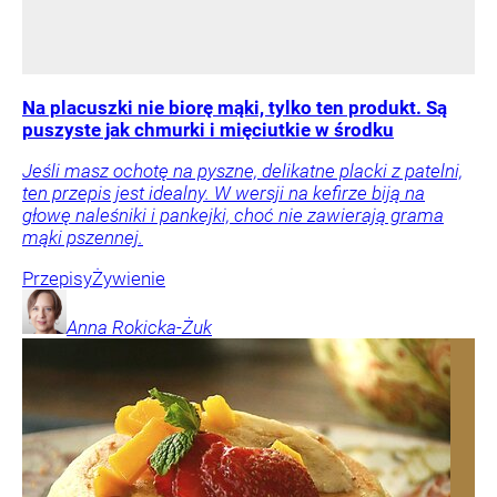
Na placuszki nie biorę mąki, tylko ten produkt. Są
puszyste jak chmurki i mięciutkie w środku
Jeśli masz ochotę na pyszne, delikatne placki z patelni,
ten przepis jest idealny. W wersji na kefirze biją na
głowę naleśniki i pankejki, choć nie zawierają grama
mąki pszennej.
Przepisy
Żywienie
Anna
Rokicka-Żuk