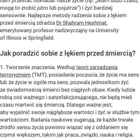
nam przestać odkładać nasze życie (np. „Mam dużo czasu,
mogę to zrobić jutro lub pojutrze”) i żyć bardziej
sensownie. Najlepsze metody radzenia sobie z lękiem
przed śmiercią zdradza
Dr Shahram Heshmat
,
emerytowany profesor nadzwyczajny na University
of Illinois w Springfield.
Jak poradzić sobie z lękiem przed śmiercią?
1. Tworzenie znaczenia. Według
teorii zarządzania
terroryzmem
(TMT), posiadanie poczucia, że ​​życie ma sens
lub że życie w ogóle ma sens, pozwala jednostkom żyć
ze świadomością śmierci bez ciągłych obaw. Kiedy ludzie
robią coś ważnego i satysfakcjonującego, nie będą mieli
czasu martwić się śmiercią. Dlatego ważne jest,
aby wyjaśnić swoje najgłębsze wartości i żyć w służbie tym
wartościom. Badania naukowe sugerują, że każde trwałe
źródło sensu życia powinno wiązać się z oddaniem się
czymś większym, takim jak praca, związki, nauka i religia.