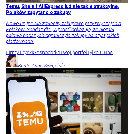
Temu, Shein i AliExpress już nie takie atrakcyjne.
Polaków zapytano o zakupy
Nowe unijne cła zmieniły zakupowe przyzwyczajenia
Polaków. Sondaż dla „Wprost” pokazuje, że niemal
połowa badanych ograniczyła zakupy na azjatyckich
platformach.
Firmy i rynki
Gospodarka
Twój portfel
Tylko u Nas
Beata Anna
Święcicka