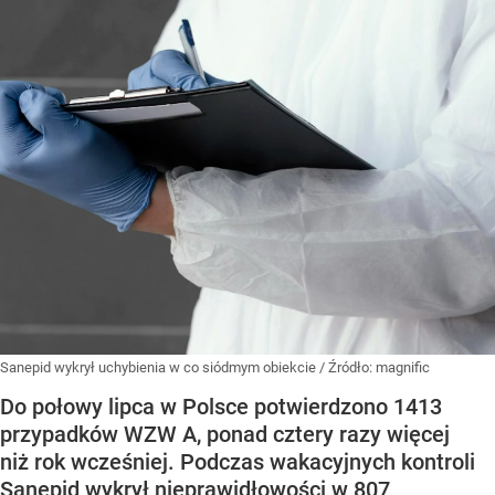
Sanepid wykrył uchybienia w co siódmym obiekcie
/ Źródło:
magnific
Do połowy lipca w Polsce potwierdzono 1413
przypadków WZW A, ponad cztery razy więcej
niż rok wcześniej. Podczas wakacyjnych kontroli
Sanepid wykrył nieprawidłowości w 807