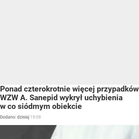
Ponad czterokrotnie więcej przypadków
WZW A. Sanepid wykrył uchybienia
w co siódmym obiekcie
Dodano:
dzisiaj
19:08