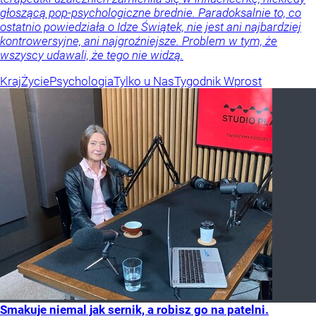
głoszącą pop-psychologiczne brednie. Paradoksalnie to, co
ostatnio powiedziała o Idze Świątek, nie jest ani najbardziej
kontrowersyjne, ani najgroźniejsze. Problem w tym, że
wszyscy udawali, że tego nie widzą.
Kraj
Życie
Psychologia
Tylko u Nas
Tygodnik Wprost
Smakuje niemal jak sernik, a robisz go na patelni.