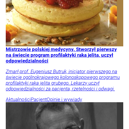
Mistrzowie polskiej medycyny. Stworzył pierwszy
na świecie program profilaktyki raka jelita, uczył
odpowiedzialności
Zmarł prof. Eugeniusz Butruk, inicjator pierwszego na
świecie ogólnokrajowego kolonoskopowego programu
profilaktyki raka jelita grubego. Lekarzy uczył
odpowiedzialności za pacjenta, rzetelności i odwagi.
Aktualności
Pacjent
Opinie i wywiady