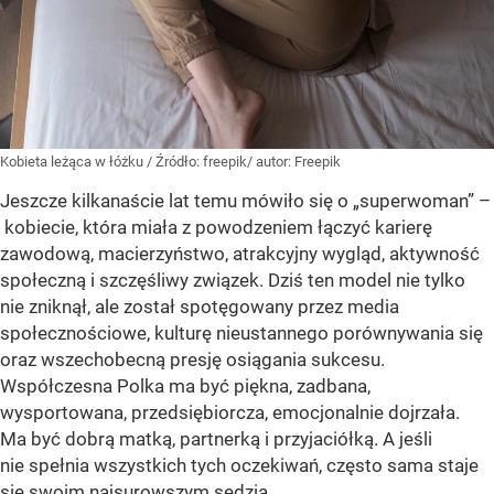
Kobieta leżąca w łóżku
/ Źródło:
freepik/ autor: Freepik
Jeszcze kilkanaście lat temu mówiło się o „superwoman” –
kobiecie, która miała z powodzeniem łączyć karierę
zawodową, macierzyństwo, atrakcyjny wygląd, aktywność
społeczną i szczęśliwy związek. Dziś ten model nie tylko
nie zniknął, ale został spotęgowany przez media
społecznościowe, kulturę nieustannego porównywania się
oraz wszechobecną presję osiągania sukcesu.
Współczesna Polka ma być piękna, zadbana,
wysportowana, przedsiębiorcza, emocjonalnie dojrzała.
Ma być dobrą matką, partnerką i przyjaciółką. A jeśli
nie spełnia wszystkich tych oczekiwań, często sama staje
się swoim najsurowszym sędzią.