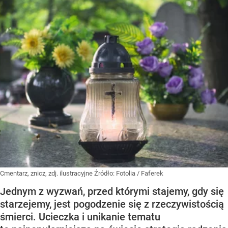
Cmentarz, znicz, zdj. ilustracyjne
Źródło:
Fotolia
/
Faferek
Jednym z wyzwań, przed którymi stajemy, gdy się
starzejemy, jest pogodzenie się z rzeczywistością
śmierci. Ucieczka i unikanie tematu