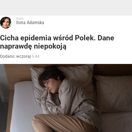
Autor:
Ilona Adamska
Cicha epidemia wśród Polek. Dane
naprawdę niepokoją
Dodano:
wczoraj
6:44