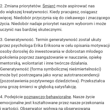
2. Zmiana priorytetów.
Śmierć
może aspirować nas
do większej kreatywności. Kiedy pracujesz, osiągasz
więcej. Niedobór przyczynia się do ciekawego i znaczącego
życia. Niedobór nadaje priorytet naszym wyborom i może
uczynić nas bardziej skutecznymi.
3. Generatywność. Termin generatywność został ukuty
przez psychologa Erika Eriksona w celu opisania motywacji
osoby dorosłej do inwestowania w dobrostan młodego
pokolenia poprzez zaangażowanie w nauczanie, opiekę
mentorską, wolontariat i inne twórcze działania.
Generatywność (forma symbolicznej nieśmiertelności)
może być postrzegana jako wyraz autotranscendencji
(pozostawienia pozytywnego dziedzictwa). Przekształca
ona grozę śmierci w głęboką satysfakcję.
4. Podejście
poznawczo-behawioralne
. Nasze życie
emocjonalne jest kształtowane przez nasze przekonania
i wartości. Obserwator wpływa na obserwowaną