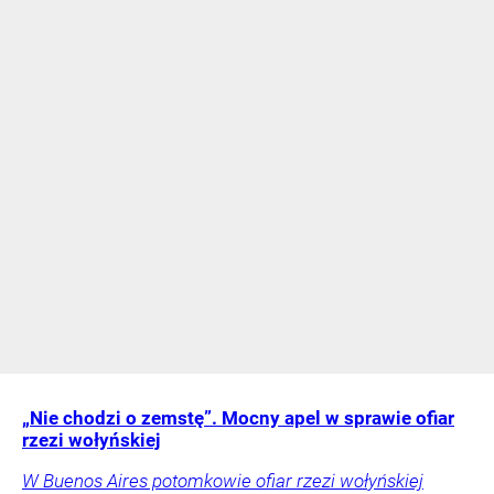
„Nie chodzi o zemstę”. Mocny apel w sprawie ofiar
rzezi wołyńskiej
W Buenos Aires potomkowie ofiar rzezi wołyńskiej