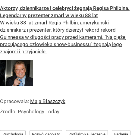
Aktorzy, dziennikarze i celebryci żegnają Regisa Philbina.
Legendarny prezenter zmarł w wieku 88 lat
W wieku 88 lat zmarł Regis Philbin, amerykański
dziennikarz i prezenter, który dzierżył rekord rekord
Guinnessa w długości pracy przed kamerami. "Najciężej
pracującego człowieka show-businessu" żegnają jego
znajomi i przyjaciele.
Opracowała:
Maja Błaszczyk
Źródło:
Psychology Today
Psychologia
Rozwój osobisty
Profilaktyka i leczenie
Badania