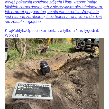
wciąż pokazują rodzinne zdjęcia i listy, wspominając
bliskich zamordowanych z niezwykłym okrucieństwem.
Ich dramat przypomina, że dla wielu rodzin Wołyń nie
jest historią zamkniętą, lecz bolesną raną, która do dziś
nie została zagojona.
Kraj
Polityka
Opinie i komentarze
Tylko u Nas
Tygodnik
Wprost