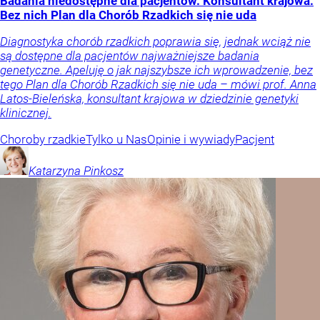
Badania niedostępne dla pacjentów. Konsultant krajowa:
Bez nich Plan dla Chorób Rzadkich się nie uda
Diagnostyka chorób rzadkich poprawia się, jednak wciąż nie
są dostępne dla pacjentów najważniejsze badania
genetyczne. Apeluję o jak najszybsze ich wprowadzenie, bez
tego Plan dla Chorób Rzadkich się nie uda – mówi prof. Anna
Latos-Bieleńska, konsultant krajowa w dziedzinie genetyki
klinicznej.
Choroby rzadkie
Tylko u Nas
Opinie i wywiady
Pacjent
Katarzyna
Pinkosz