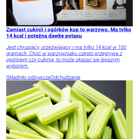
Zamiast cukinii i ogórków kup to warzywo. Ma tylko
14 kcal i potężną dawkę potasu
Jest chrupiący, orzeźwiający i ma tylko 14 kcal w 100
gramach. Choć w warzywniaku często przegrywa z
ogórkiem czy cukinią, to może okazać się lepszym
wyborem.
Składniki odżywcze
Odchudzanie