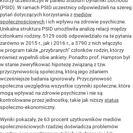
którzy uczestniczyli w panelu Studium Dynamiki Dochodu
(PSID). W ramach PSID uczestnicy odpowiedzieli na szereg
pytań dotyczących korzystania z
mediów
społecznościowych
i ich wpływu na zdrowie psychiczne.
Unikalna struktura PSID umożliwiła analizę relacji między
członkami rodziny. 5129 osób odpowiedziało na te pytania
zarówno w 2015 r., jak i 2016 r., a 3790 z nich włączyło
w program także „przybranych” członków rodzin, którzy
również wypełnili obie ankiety. Ponadto prof. Hampton był
w stanie zweryfikować hipotezę związaną z tzw.
przyczynowością społeczną, którą jego zdaniem
wcześniejsze badania ignorowały. Przyczynowość
społeczna uwzględnia wszystkie czynniki społeczne, które
mogą wpływać na zdrowie psychiczne i nie są
kontrolowane przez jednostkę, takie jak niższy
status
społeczno-ekonomiczny.
Wyniki pokazały, że 63 procent użytkowników mediów
społecznościowych rzadziej doświadcza problemów