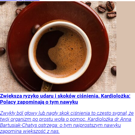
Zwiększa ryzyko udaru i skoków ciśnienia. Kardiolożka:
Polacy zapominają o tym nawyku
Zwykły ból głowy lub nagły skok ciśnienia to często sygnał, że
twój organizm po prostu woła o pomoc. Kardiolożka dr Anna
Bartusiak-Chatys ostrzega: o tym najprostszym nawyku
zapomina większość z nas.