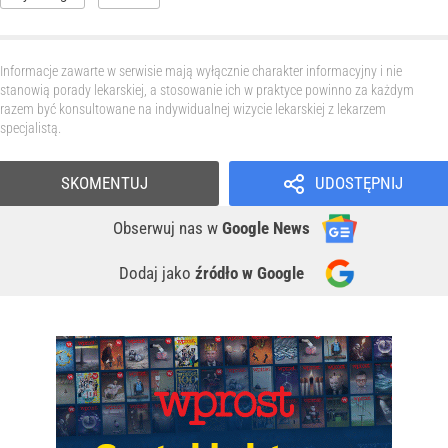
Informacje zawarte w serwisie mają wyłącznie charakter informacyjny i nie
stanowią porady lekarskiej, a stosowanie ich w praktyce powinno za każdym
razem być konsultowane na indywidualnej wizycie lekarskiej z lekarzem
specjalistą.
SKOMENTUJ
UDOSTĘPNIJ
Obserwuj nas
w
Google News
Dodaj jako
źródło w Google