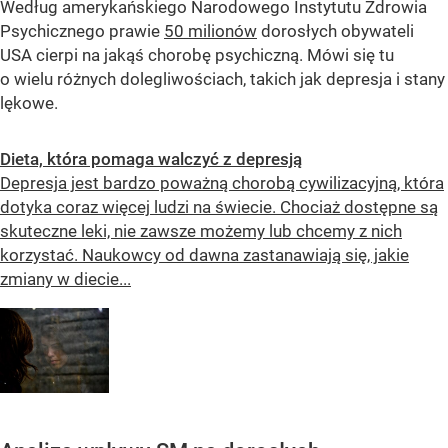
Według amerykańskiego Narodowego Instytutu Zdrowia
Psychicznego prawie
50 milionów
dorosłych obywateli
USA cierpi na jakąś chorobę psychiczną. Mówi się tu
o wielu różnych dolegliwościach, takich jak depresja i stany
lękowe.
Dieta, która pomaga walczyć z depresją
Depresja jest bardzo poważną chorobą cywilizacyjną, która
dotyka coraz więcej ludzi na świecie. Chociaż dostępne są
skuteczne leki, nie zawsze możemy lub chcemy z nich
korzystać. Naukowcy od dawna zastanawiają się, jakie
zmiany w diecie...