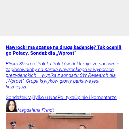
Nawrocki ma szansę na drugą kadencję? Tak ocenili
go Polacy. Sondaż dla „Wprost”
Blisko 39 proc. Polek i Polaków deklaruje, że ponownie
zagłosowałoby na Karola Nawrockiego w wyborach
prezydenckich – wynika z sondażu SW Research dla
„Wprost”. Grupa krytyków głowy państwa jest
liczniejsza.
Sondaże
Kraj
Tylko u Nas
Polityka
Opinie i komentarze
Magdalena
Frindt