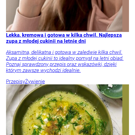
Lekka, kremowa i gotowa w kilka chwil. Najlepsza
zupa z młodej cukinii na letnie dni
Aksamitna, delikatna i gotowa w zaledwie kilka chwil.
Zupa z młodej cukinii to idealny pomysł na letni obiad.
Poznaj sprawdzony przepis oraz wskazówki, dzięki
którym zawsze wychodzi idealnie.
Przepisy
Żywienie