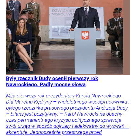
Były rzecznik Dudy ocenił pierwszy rok
Nawrockiego. Padły mocne słowa
Mija pierwszy rok prezydentury Karola Nawrockiego.
Dla Marcina Kędryny – wieloletniego współpracownika i
byłego rzecznika prasowego prezydenta Andrzeja Dudy
– bilans jest pozytywny: – Karol Nawrocki na obecny
czas permanentnego kryzysu politycznego sprawuje
swój urząd w sposób dojrzały i adekwatny do wyzwań –
akcentuje. Jednocześnie przestrzega przed