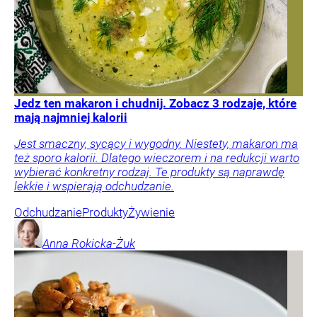
Jedz ten makaron i chudnij. Zobacz 3 rodzaje, które
mają najmniej kalorii
Jest smaczny, sycący i wygodny. Niestety, makaron ma
też sporo kalorii. Dlatego wieczorem i na redukcji warto
wybierać konkretny rodzaj. Te produkty są naprawdę
lekkie i wspierają odchudzanie.
Odchudzanie
Produkty
Żywienie
Anna
Rokicka-Żuk