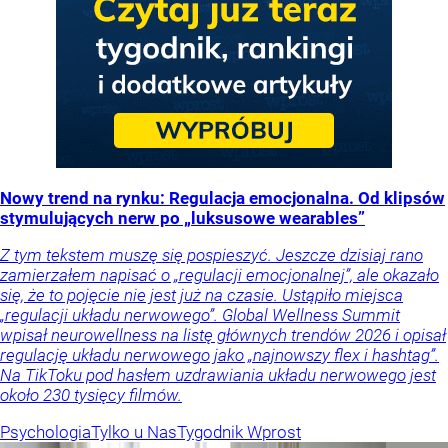
Nowy trend na rynku: Regulacja emocjonalna. Od klipsów
stymulujących nerw po „luksusowe wearables”
Z tym tekstem muszę się pospieszyć. Jeszcze dzisiaj rano
zamierzałem napisać o „regulacji emocjonalnej”, ale okazało
się, że to pojęcie nie jest już na czasie. Ustąpiło miejsca
„regulacji układu nerwowego”. Global Wellness Summit
wpisał neurowellness na listę głównych trendów 2026 i opisał
regulację układu nerwowego jako „najnowszy flex i hashtag”.
Na TikToku pod hasłem uzdrawiania układu nerwowego jest
około 230 tysięcy filmów.
Psychologia
Tylko u Nas
Tygodnik Wprost