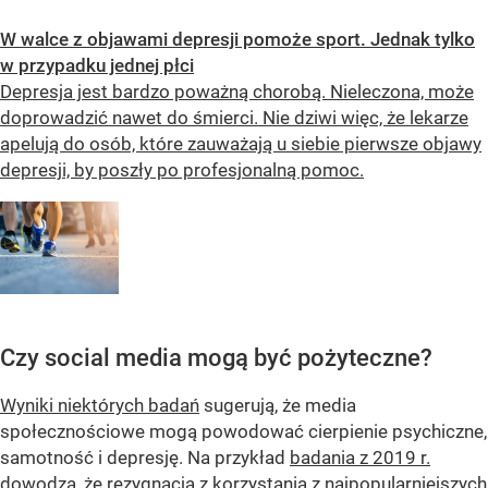
W walce z objawami depresji pomoże sport. Jednak tylko
w przypadku jednej płci
Depresja jest bardzo poważną chorobą. Nieleczona, może
doprowadzić nawet do śmierci. Nie dziwi więc, że lekarze
apelują do osób, które zauważają u siebie pierwsze objawy
depresji, by poszły po profesjonalną pomoc.
Czy social media mogą być pożyteczne?
Wyniki niektórych badań
sugerują, że media
społecznościowe mogą powodować cierpienie psychiczne,
samotność i depresję. Na przykład
badania z 2019 r.
dowodzą, że rezygnacja z korzystania z najpopularniejszych