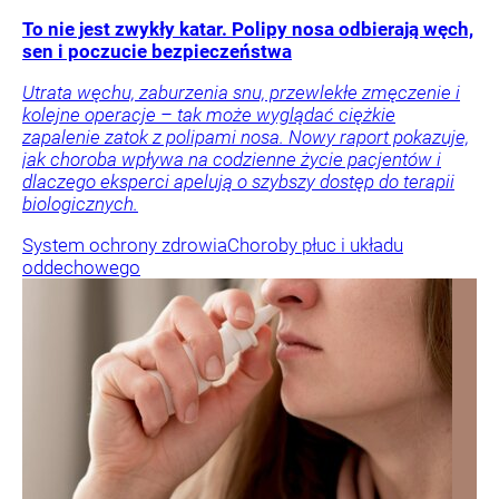
To nie jest zwykły katar. Polipy nosa odbierają węch,
sen i poczucie bezpieczeństwa
Utrata węchu, zaburzenia snu, przewlekłe zmęczenie i
kolejne operacje – tak może wyglądać ciężkie
zapalenie zatok z polipami nosa. Nowy raport pokazuje,
jak choroba wpływa na codzienne życie pacjentów i
dlaczego eksperci apelują o szybszy dostęp do terapii
biologicznych.
System ochrony zdrowia
Choroby płuc i układu
oddechowego