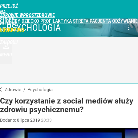
PRZEJDŹ
NA
ZDROWIE WPROST
STRONĘ
CHOROBY
DZIECKO
PROFILAKTYKA
STREFA PACJENTA
ODŻYWIANIE
GŁÓWNĄ
PSYCHOLOGIA
WPROST.PL
UBSKRYBUJ
ZALOGUJ
MENU
Zdrowie
/
Psychologia
Czy korzystanie z social mediów służy
zdrowiu psychicznemu?
Dodano:
8
lipca
2019
20:33