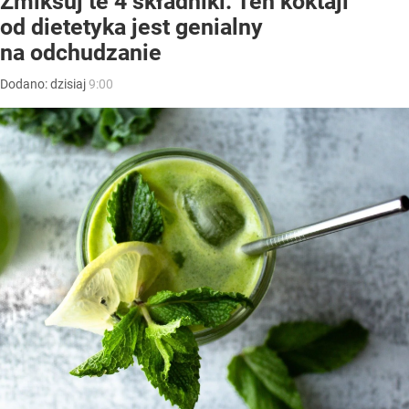
Zmiksuj te 4 składniki. Ten koktajl
od dietetyka jest genialny
na odchudzanie
Dodano:
dzisiaj
9:00