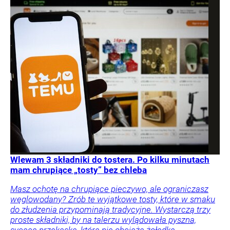
Wlewam 3 składniki do tostera. Po kilku minutach
mam chrupiące „tosty” bez chleba
Masz ochotę na chrupiące pieczywo, ale ograniczasz
węglowodany? Zrób te wyjątkowe tosty, które w smaku
do złudzenia przypominają tradycyjne. Wystarczą trzy
proste składniki, by na talerzu wylądowała pyszna,
sycąca przekąska, która nie obciąża żołądka.