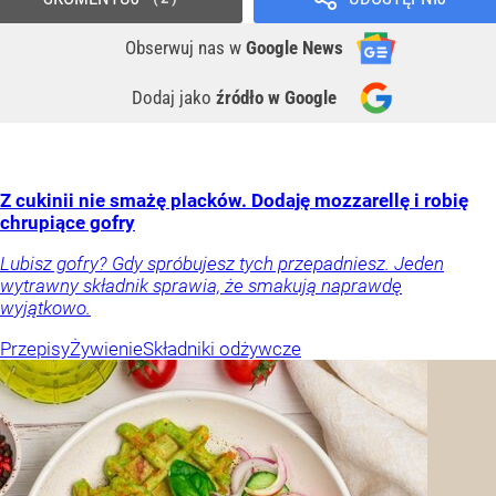
Obserwuj nas
w
Google News
Dodaj jako
źródło w Google
Z cukinii nie smażę placków. Dodaję mozzarellę i robię
chrupiące gofry
Lubisz gofry? Gdy spróbujesz tych przepadniesz. Jeden
wytrawny składnik sprawia, że smakują naprawdę
wyjątkowo.
Przepisy
Żywienie
Składniki odżywcze