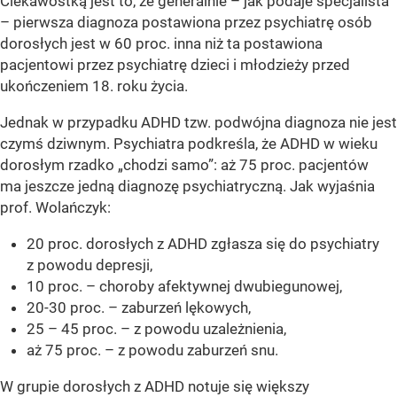
Ciekawostką jest to, że generalnie – jak podaje specjalista
– pierwsza diagnoza postawiona przez psychiatrę osób
dorosłych jest w 60 proc. inna niż ta postawiona
pacjentowi przez psychiatrę dzieci i młodzieży przed
ukończeniem 18. roku życia.
Jednak w przypadku ADHD tzw. podwójna diagnoza nie jest
czymś dziwnym. Psychiatra podkreśla, że ADHD w wieku
dorosłym rzadko „chodzi samo”: aż 75 proc. pacjentów
ma jeszcze jedną diagnozę psychiatryczną. Jak wyjaśnia
prof. Wolańczyk:
20 proc. dorosłych z ADHD zgłasza się do psychiatry
z powodu depresji,
10 proc. – choroby afektywnej dwubiegunowej,
20-30 proc. – zaburzeń lękowych,
25 – 45 proc. – z powodu uzależnienia,
aż 75 proc. – z powodu zaburzeń snu.
W grupie dorosłych z ADHD notuje się większy