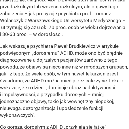
przedszkolnym lub wczesnoszkolnym, ale objawy tego
zaburzenia – jak precyzuje psychiatra prof. Tomasz
Wolańczyk z Warszawskiego Uniwersytetu Medycznego –
utrzymują się aż u ok. 70 proc. osób w wieku dojrzewania
i 30-60 proc. – w dorosłości.
Jak wskazuje psychiatra Paweł Brudkiewicz w artykule
poświęconym „dorosłemu” ADHD, może ono być błędnie
diagnozowane u dojrzałych pacjentów zarówno z tego
powodu, że objawy są nieco inne niż w młodszych grupach,
jak i z tego, że wiele osób, w tym nawet lekarzy, nie jest
świadoma, że ADHD można mieć przez całe życie. Lekarz
wskazuje, że u dzieci „dominuje obraz nadaktywności
i impulsywności, a przypadku dorosłych – mniej
jednoznaczne objawy, takie jak wewnętrzny niepokój,
nieuwaga, dezorganizacja i upośledzenie funkcji
wykonawczych”.
Co gorsza, dorosłym z ADHD „przykleja się łatkę”