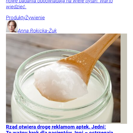
nowe badania odpowiadają na wiele pytań. Warto
wiedzieć.
Produkty
Żywienie
Anna
Rokicka-Żuk
Rząd otwiera drogę reklamom aptek. Jedni:
To ważny krok dla pacjentów. Inni – ostrzegają