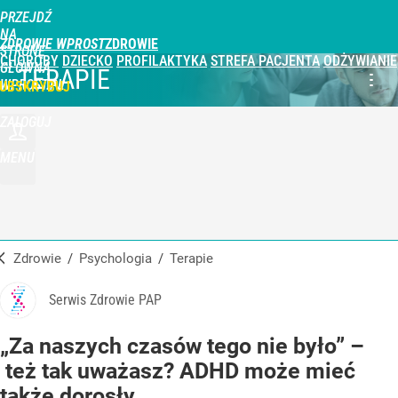
PRZEJDŹ
NA
ZDROWIE WPROST
STRONĘ
CHOROBY
DZIECKO
PROFILAKTYKA
STREFA PACJENTA
ODŻYWIANIE
GŁÓWNĄ
TERAPIE
WPROST.PL
UBSKRYBUJ
ZALOGUJ
MENU
Zdrowie
/
Psychologia
/
Terapie
Serwis Zdrowie PAP
„Za naszych czasów tego nie było” –
też tak uważasz? ADHD może mieć
także dorosły