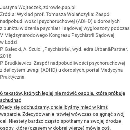
Justyna Wojteczek, zdrowie.pap.pl
Źródła: Wykład prof. Tomasza Wolańczyka: Zespół
nadpobudliwości psychoruchowej (ADHD) u dorosłych
z punktu widzenia psychiatrii sądowej wygłoszony podczas
V Międzynarodowego Kongresu Psychiatrii Sądowej
w Łodzi
P. Gałecki, A. Szulc: „Psychiatria”, wyd. edra Urban&Partner,
2018
P. Brudkiewicz: Zespół nadpobudliwości psychoruchowej
z deficytem uwagi (ADHD) u dorosłych, portal Medycyna
Praktyczna
6 tekstów, których lepiej nie mówić osobie, która próbuje
schudnąć
Kiedy się odchudzamy, chcielibyśmy mieć w kimś
wsparcie. Zdecydowanie łatwiej wówczas osiągnąć swój
cel. Niestety bardzo często spotkamy na swojej drodze
osoby, które (czasem w dobrej wierze) mówią coś,