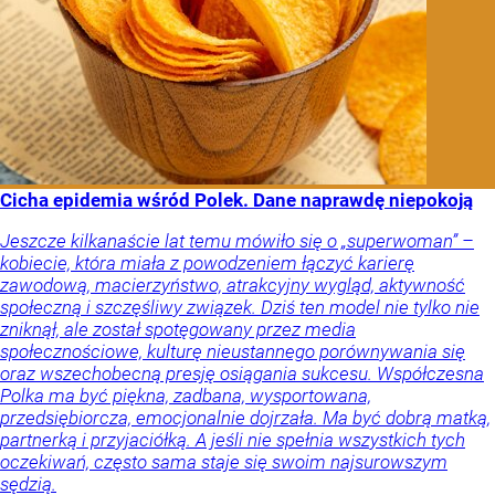
Cicha epidemia wśród Polek. Dane naprawdę niepokoją
Jeszcze kilkanaście lat temu mówiło się o „superwoman” –
kobiecie, która miała z powodzeniem łączyć karierę
zawodową, macierzyństwo, atrakcyjny wygląd, aktywność
społeczną i szczęśliwy związek. Dziś ten model nie tylko nie
zniknął, ale został spotęgowany przez media
społecznościowe, kulturę nieustannego porównywania się
oraz wszechobecną presję osiągania sukcesu. Współczesna
Polka ma być piękna, zadbana, wysportowana,
przedsiębiorcza, emocjonalnie dojrzała. Ma być dobrą matką,
partnerką i przyjaciółką. A jeśli nie spełnia wszystkich tych
oczekiwań, często sama staje się swoim najsurowszym
sędzią.