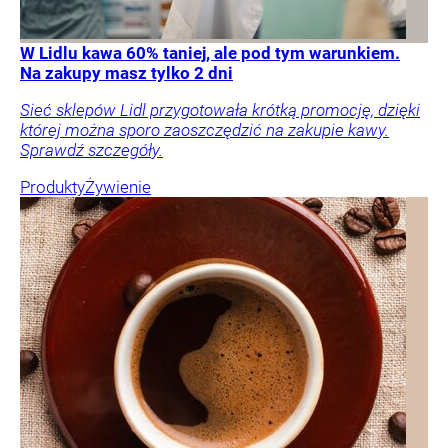
W Lidlu kawa 60% taniej, ale pod tym warunkiem.
Na zakupy masz tylko 2 dni
Sieć sklepów Lidl przygotowała krótką promocję, dzięki
której można sporo zaoszczędzić na zakupie kawy.
Sprawdź szczegóły.
Produkty
Żywienie