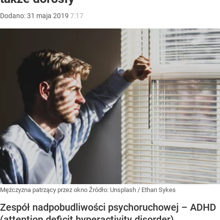
Dodano:
31
maja
2019
7:17
Mężczyzna patrzący przez okno
Źródło:
Unsplash
/
Ethan Sykes
Zespół nadpobudliwości psychoruchowej – ADHD
(attention deficit hyperactivity disorder)