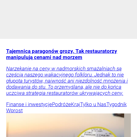
Tajemnica paragonów grozy. Tak restauratorzy
manipulują cenami nad morzem
Narzekanie na ceny w nadmorskich smażalniach są
częścią naszego wakacyjnego folkloru. Jednak to nie
głupota turystów, naiwność ani niezdolność mnożenia i
dodawania do stu. To przemyślana, ale nie do końca
uczciwa strategia restauratorów ukrywających ceny.
Finanse i inwestycje
Podróże
Kraj
Tylko u Nas
Tygodnik
Wprost