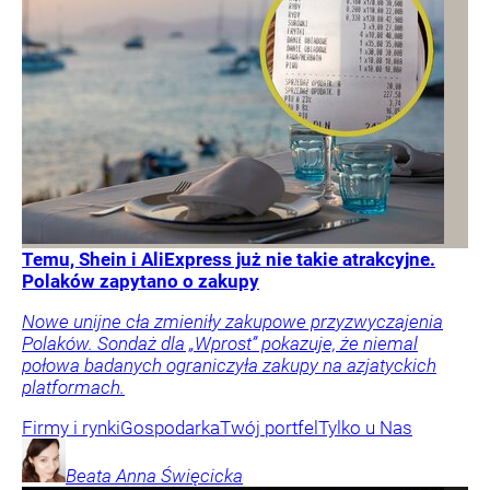
Temu, Shein i AliExpress już nie takie atrakcyjne.
Polaków zapytano o zakupy
Nowe unijne cła zmieniły zakupowe przyzwyczajenia
Polaków. Sondaż dla „Wprost” pokazuje, że niemal
połowa badanych ograniczyła zakupy na azjatyckich
platformach.
Firmy i rynki
Gospodarka
Twój portfel
Tylko u Nas
Beata Anna
Święcicka