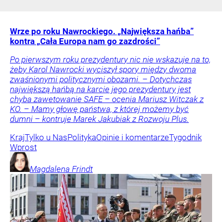
Wrze po roku Nawrockiego. „Największa hańba”
kontra „Cała Europa nam go zazdrości”
Po pierwszym roku prezydentury nic nie wskazuje na to,
żeby Karol Nawrocki wyciszył spory między dwoma
zwaśnionymi politycznymi obozami. – Dotychczas
największą hańbą na karcie jego prezydentury jest
chyba zawetowanie SAFE – ocenia Mariusz Witczak z
KO. – Mamy głowę państwa, z której możemy być
dumni – kontruje Marek Jakubiak z Rozwoju Plus.
Kraj
Tylko u Nas
Polityka
Opinie i komentarze
Tygodnik
Wprost
Magdalena
Frindt