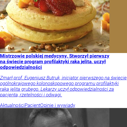
Mistrzowie polskiej medycyny. Stworzył pierwszy
na świecie program profilaktyki raka jelita, uczył
odpowiedzialności
Zmarł prof. Eugeniusz Butruk, inicjator pierwszego na świecie
ogólnokrajowego kolonoskopowego programu profilaktyki
raka jelita grubego. Lekarzy uczył odpowiedzialności za
pacjenta, rzetelności i odwagi.
Aktualności
Pacjent
Opinie i wywiady