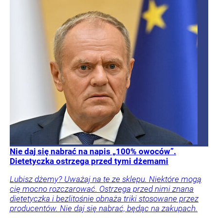
Nie daj się nabrać na napis „100% owoców”.
Dietetyczka ostrzega przed tymi dżemami
Lubisz dżemy? Uważaj na te ze sklepu. Niektóre mogą
cię mocno rozczarować. Ostrzega przed nimi znana
dietetyczka i bezlitośnie obnaża triki stosowane przez
producentów. Nie daj się nabrać, będąc na zakupach.