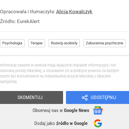
Opracowała i tłumaczyła:
Alicja Kowalczyk
Źródło:
EurekAlert
Psychologia
Terapie
Rozwój osobisty
Zaburzenia psychiczne
Informacje zawarte w serwisie mają wyłącznie charakter informacyjny i nie
stanowią porady lekarskiej, a stosowanie ich w praktyce powinno za każdym
razem być konsultowane na indywidualnej wizycie lekarskiej z lekarzem
specjalistą.
SKOMENTUJ
UDOSTĘPNIJ
Obserwuj nas
w
Google News
Dodaj jako
źródło w Google