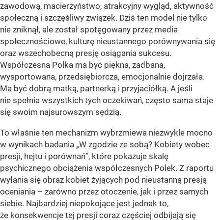
zawodową, macierzyństwo, atrakcyjny wygląd, aktywność
społeczną i szczęśliwy związek. Dziś ten model nie tylko
nie zniknął, ale został spotęgowany przez media
społecznościowe, kulturę nieustannego porównywania się
oraz wszechobecną presję osiągania sukcesu.
Współczesna Polka ma być piękna, zadbana,
wysportowana, przedsiębiorcza, emocjonalnie dojrzała.
Ma być dobrą matką, partnerką i przyjaciółką. A jeśli
nie spełnia wszystkich tych oczekiwań, często sama staje
się swoim najsurowszym sędzią.
To właśnie ten mechanizm wybrzmiewa niezwykle mocno
w wynikach badania „W zgodzie ze sobą? Kobiety wobec
presji, hejtu i porównań”, które pokazuje skalę
psychicznego obciążenia współczesnych Polek. Z raportu
wyłania się obraz kobiet żyjących pod nieustanną presją
oceniania – zarówno przez otoczenie, jak i przez samych
siebie. Najbardziej niepokojące jest jednak to,
że konsekwencje tej presji coraz częściej odbijają się