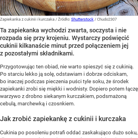
Zapiekanka z cukinii i kurczaka
/ Źródło:
Shutterstock
/
Chudo2307
Ta zapiekanka wychodzi zwarta, soczysta i nie
rozpada się przy krojeniu. Wystarczy poświęcić
cukinii kilkanaście minut przed połączeniem jej
z pozostałymi składnikami.
Przygotowując ten obiad, nie warto spieszyć się z cukinią.
Po starciu lekko ją solę, odstawiam i dobrze odciskam,
bo inaczej podczas pieczenia puści tyle soku, że środek
zapiekanki zrobi się miękki i wodnisty. Dopiero potem łączę
warzywo z drobno siekanym kurczakiem, podsmażoną
cebulą, marchewką i czosnkiem.
Jak zrobić zapiekankę z cukinii i kurczaka
Cukinia po posoleniu potrafi oddać zaskakująco dużo soku,