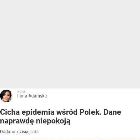
Autor:
Ilona Adamska
Cicha epidemia wśród Polek. Dane
naprawdę niepokoją
Dodano:
dzisiaj
6:44