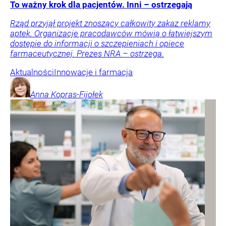
To ważny krok dla pacjentów. Inni – ostrzegają
Rząd przyjął projekt znoszący całkowity zakaz reklamy
aptek. Organizacje pracodawców mówią o łatwiejszym
dostępie do informacji o szczepieniach i opiece
farmaceutycznej. Prezes NRA – ostrzega.
Aktualności
Innowacje i farmacja
Anna
Kopras-Fijołek