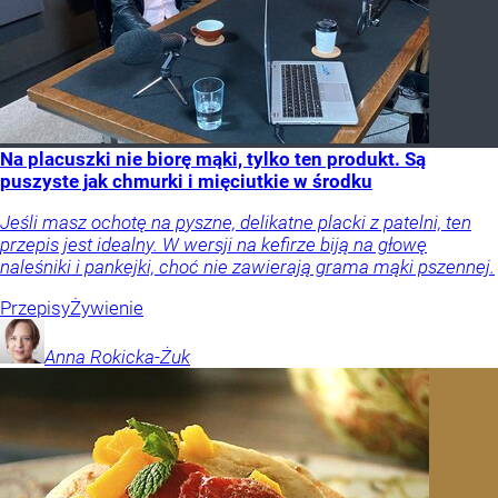
Na placuszki nie biorę mąki, tylko ten produkt. Są
puszyste jak chmurki i mięciutkie w środku
Jeśli masz ochotę na pyszne, delikatne placki z patelni, ten
przepis jest idealny. W wersji na kefirze biją na głowę
naleśniki i pankejki, choć nie zawierają grama mąki pszennej.
Przepisy
Żywienie
Anna
Rokicka-Żuk