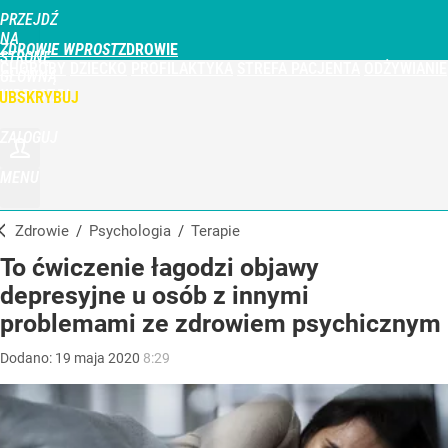
PRZEJDŹ
NA
ZDROWIE WPROST
STRONĘ
CHOROBY
DZIECKO
PROFILAKTYKA
STREFA PACJENTA
ODŻYWIANIE
GŁÓWNĄ
WPROST.PL
UBSKRYBUJ
ZALOGUJ
MENU
Zdrowie
/
Psychologia
/
Terapie
To ćwiczenie łagodzi objawy
depresyjne u osób z innymi
problemami ze zdrowiem psychicznym
Dodano:
19
maja
2020
8:29