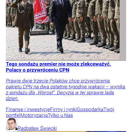
Tego sondażu premier nie może zlekceważyć.
Polacy o przywróceniu CPN
Prawie dwie trzecie Polaków chce przywrócenia
pakietu CPN na dwa ostatnie tygodnie wakacji – wynika
z sondażu dla „Wprost”. Decyzja w tej sprawie lada
dzień.
Finanse i inwestycje
Firmy i rynki
Gospodarka
Twój
portfel
Motoryzacja
Tylko u Nas
Radosław
Święcki