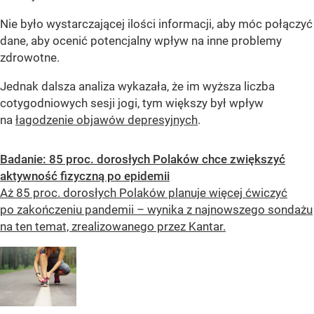
Nie było wystarczającej ilości informacji, aby móc połączyć
dane, aby ocenić potencjalny wpływ na inne problemy
zdrowotne.
Jednak dalsza analiza wykazała, że ​​im wyższa liczba
cotygodniowych sesji jogi, tym większy był wpływ
na
łagodzenie objawów depresyjnych
.
Badanie: 85 proc. dorosłych Polaków chce zwiększyć
aktywność fizyczną po epidemii
Aż 85 proc. dorosłych Polaków planuje więcej ćwiczyć
po zakończeniu pandemii – wynika z najnowszego sondażu
na ten temat, zrealizowanego przez Kantar.