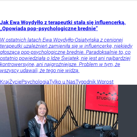
Jak Ewa Woydyłło z terapeutki stała się influencerką.
„Opowiada pop-psychologiczne brednie”
W ostatnich latach Ewa Woydyłło-Osiatyńska z cenionej
terapeutki uzależnień zamieniła się w influencerkę, niekiedy
głoszącą pop-psychologiczne brednie. Paradoksalnie to, co
ostatnio powiedziała o Idze Świątek, nie jest ani najbardziej
kontrowersyjne, ani najgroźniejsze. Problem w tym, że
wszyscy udawali, że tego nie widzą.
Kraj
Życie
Psychologia
Tylko u Nas
Tygodnik Wprost