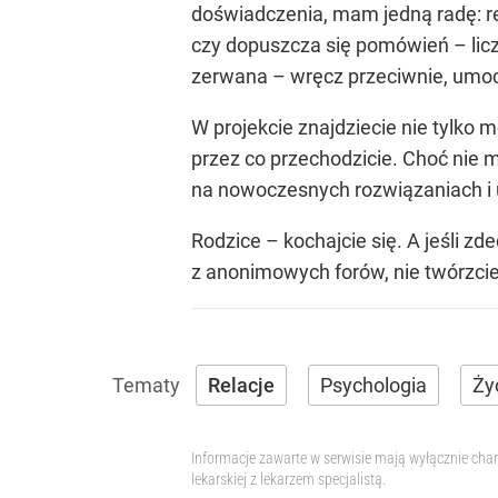
doświadczenia, mam jedną radę: re
czy dopuszcza się pomówień – licz
zerwana – wręcz przeciwnie, umocn
W projekcie znajdziecie nie tylko 
przez co przechodzicie. Choć nie 
na nowoczesnych rozwiązaniach i
Rodzice – kochajcie się. A jeśli zd
z anonimowych forów, nie twórzcie 
Relacje
Psychologia
Ży
Informacje zawarte w serwisie mają wyłącznie char
lekarskiej z lekarzem specjalistą.