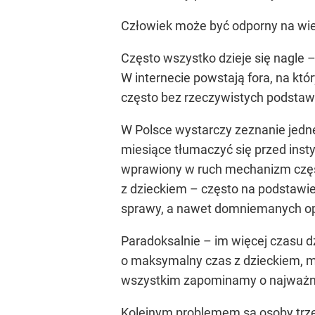
Człowiek może być odporny na wiel
Często wszystko dzieje się nagle 
W internecie powstają fora, na któ
często bez rzeczywistych podstaw
W Polsce wystarczy zeznanie jedne
miesiące tłumaczyć się przed inst
wprawiony w ruch mechanizm częst
z dzieckiem – często na podstawi
sprawy, a nawet domniemanych opin
Paradoksalnie – im więcej czasu dz
o maksymalny czas z dzieckiem, mi
wszystkim zapominamy o najważniej
Kolejnym problemem są osoby trzec