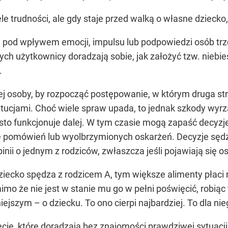
e trudności, ale gdy staje przed walką o własne dzieck
– pod wpływem emocji, impulsu lub podpowiedzi osób trzec
rych użytkownicy doradzają sobie, jak założyć tzw. niebi
.
j osoby, by rozpocząć postępowanie, w którym druga str
ytucjami. Choć wiele spraw upada, to jednak szkody wyrz
o funkcjonuje dalej. W tym czasie mogą zapaść decyzj
e pomówień lub wyolbrzymionych oskarżeń. Decyzje sędz
ii o jednym z rodziców, zwłaszcza jeśli pojawiają się 
iecko spędza z rodzicem A, tym większe alimenty płaci ro
mo że nie jest w stanie mu go w pełni poświęcić, robi
szym – o dziecku. To ono cierpi najbardziej. To dla nie
ie, które doradzają bez znajomości prawdziwej sytuacji