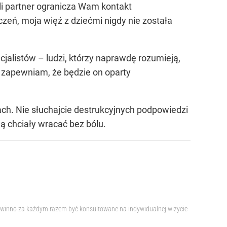
li partner ogranicza Wam kontakt
zeń, moja więź z dziećmi nigdy nie została
cjalistów – ludzi, którzy naprawdę rozumieją,
, zapewniam, że będzie on oparty
ciach. Nie słuchajcie destrukcyjnych podpowiedzi
ą chciały wracać bez bólu.
 powinno za każdym razem być konsultowane na indywidualnej wizycie