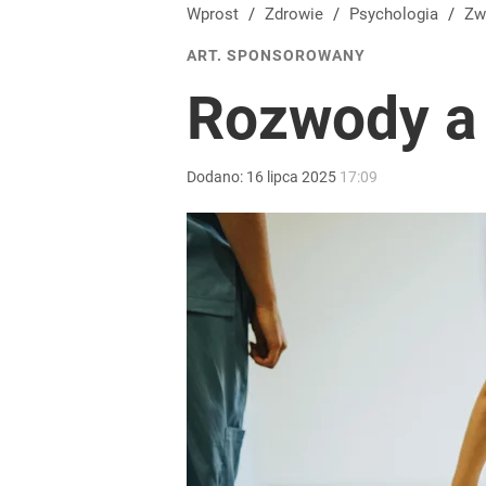
Wprost
/
Zdrowie
/
Psychologia
/
Z
ART. SPONSOROWANY
Rozwody a 
Dodano:
16
lipca
2025
17:09