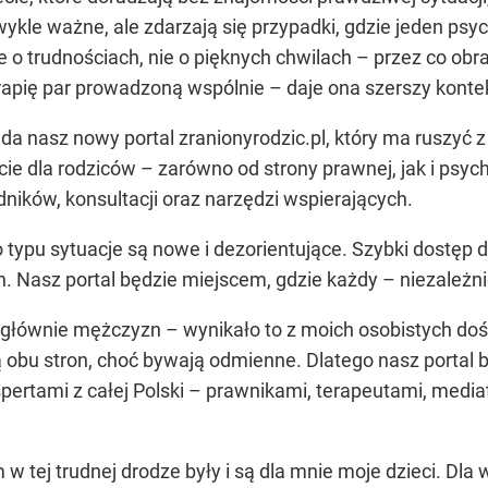
wykle ważne, ale zdarzają się przypadki, gdzie jeden psy
e o trudnościach, nie o pięknych chwilach – przez co obr
apię par prowadzoną wspólnie – daje ona szerszy konteks
da nasz nowy portal zranionyrodzic.pl, który ma ruszyć
 dla rodziców – zarówno od strony prawnej, jak i psyc
ników, konsultacji oraz narzędzi wspierających.
 typu sytuacje są nowe i dezorientujące. Szybki dostęp
h. Nasz portal będzie miejscem, gdzie każdy – niezależni
 głównie mężczyzn – wynikało to z moich osobistych doś
obu stron, choć bywają odmienne. Dlatego nasz portal bę
pertami z całej Polski – prawnikami, terapeutami, medi
 tej trudnej drodze były i są dla mnie moje dzieci. Dla