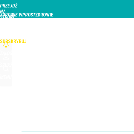
PRZEJDŹ
Udostępnij
0
Skomentuj
NA
ZDROWIE WPROST
STRONĘ
GŁÓWNĄ
CHOROBY
DZIECKO
PROFILAKTYKA
STREFA PACJENTA
ODŻYWIAN
WPROST.PL
SUBSKRYBUJ
ZALOGUJ
SZUKAJ
MENU