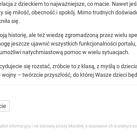
lacja z dzieckiem to najważniejsze, co macie. Nawet jeś
y się miłość, obecność i spokój. Mimo trudnych doświadc
iła się.
moją historię, ale też wiedzę zgromadzoną przez wielu spe
mogę jeszcze ujawnić wszystkich funkcjonalności portalu
 umożliwi natychmiastową pomoc w wielu sytuacjach.
ecydujecie się rozstać, zróbcie to z klasą, z myślą o dzie
wojny – twórzcie przyszłość, do której Wasze dzieci będ
cie
akter informacyjny i nie stanowią porady lekarskiej, a stosowanie ich w praktyce