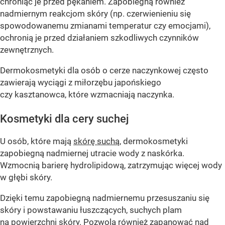
chroniąc je przed pękaniem. Zapobiegną również
nadmiernym reakcjom skóry (np. czerwienieniu się
spowodowanemu zmianami temperatur czy emocjami),
ochronią je przed działaniem szkodliwych czynników
zewnętrznych.
Dermokosmetyki dla osób o cerze naczynkowej często
zawierają wyciągi z miłorzębu japońskiego
czy kasztanowca, które wzmacniają naczynka.
Kosmetyki dla cery suchej
U osób, które mają
skórę suchą
, dermokosmetyki
zapobiegną nadmiernej utracie wody z naskórka.
Wzmocnią barierę hydrolipidową, zatrzymując więcej wody
w głębi skóry.
Dzięki temu zapobiegną nadmiernemu przesuszaniu się
skóry i powstawaniu łuszczących, suchych plam
na powierzchni skóry. Pozwolą również zapanować nad