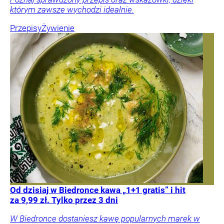
którym zawsze wychodzi idealnie.
Przepisy
Żywienie
Od dzisiaj w Biedronce kawa „1+1 gratis” i hit
za 9,99 zł. Tylko przez 3 dni
W Biedronce dostaniesz kawę popularnych marek w