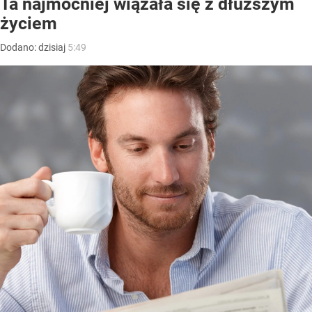
Ta najmocniej wiązała się z dłuższym
życiem
Dodano:
dzisiaj
5:49