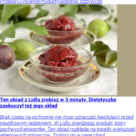
Przepisy
Żywienie
Produkty
Składniki odżywcze
Ten obiad z Lidla zrobisz w 3 minuty. Dietetyczkę
zaskoczył też jego skład
Brak czasu na pichcenie nie musi oznaczać kapitulacji przed
niezdrowym jedzeniem. W Lidlu znajdziesz produkt, który
zachwycił ekspertkę. Ten obiad rozkłada na łopatki większość
sklepowych gotowców. Zrobisz go w parę chwil.