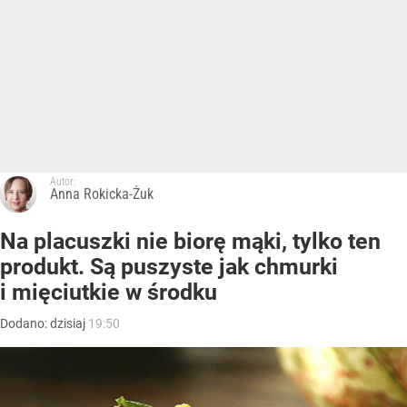
Autor:
Anna Rokicka-Żuk
Na placuszki nie biorę mąki, tylko ten
produkt. Są puszyste jak chmurki
i mięciutkie w środku
Dodano:
dzisiaj
19:50