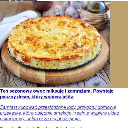
Ten sezonowy owoc miksuję i zamrażam. Powstaje
pyszny deser, który wspiera jelita
Zamiast kupować przesłodzone lody, przygotuj domową
przekąskę, która obłędnie smakuje i realnie wspiera układ
pokarmowy. Jelita ci za nią podziękują.