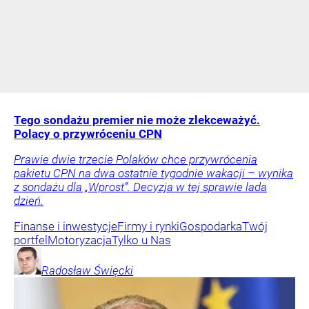
Tego sondażu premier nie może zlekceważyć.
Polacy o przywróceniu CPN
Prawie dwie trzecie Polaków chce przywrócenia
pakietu CPN na dwa ostatnie tygodnie wakacji – wynika
z sondażu dla „Wprost”. Decyzja w tej sprawie lada
dzień.
Finanse i inwestycje
Firmy i rynki
Gospodarka
Twój
portfel
Motoryzacja
Tylko u Nas
Radosław
Święcki