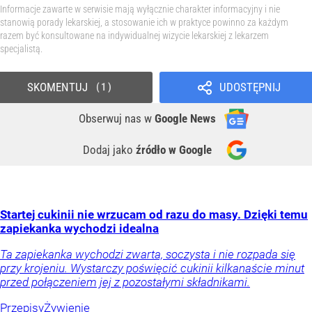
Informacje zawarte w serwisie mają wyłącznie charakter informacyjny i nie
stanowią porady lekarskiej, a stosowanie ich w praktyce powinno za każdym
razem być konsultowane na indywidualnej wizycie lekarskiej z lekarzem
specjalistą.
SKOMENTUJ
UDOSTĘPNIJ
1
Obserwuj nas
w
Google News
Dodaj jako
źródło w Google
Startej cukinii nie wrzucam od razu do masy. Dzięki temu
zapiekanka wychodzi idealna
Ta zapiekanka wychodzi zwarta, soczysta i nie rozpada się
przy krojeniu. Wystarczy poświęcić cukinii kilkanaście minut
przed połączeniem jej z pozostałymi składnikami.
Przepisy
Żywienie