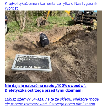
Kraj
Polityka
Opinie i komentarze
Tylko u Nas
Tygodnik
Wprost
Nie daj się nabrać na napis „100% owoców”.
Dietetyczka ostrzega przed tymi dżemami
Lubisz dżemy? Uważaj na te ze sklepu. Niektóre mogą
cię mocno rozczarować. Ostrzega przed nimi znana