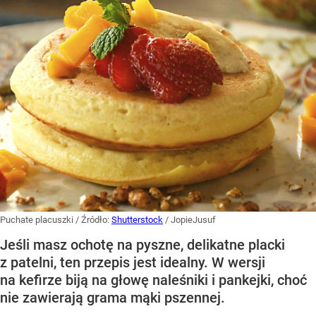
Puchate placuszki
/ Źródło:
Shutterstock
/
JopieJusuf
Jeśli masz ochotę na pyszne, delikatne placki
z patelni, ten przepis jest idealny. W wersji
na kefirze biją na głowę naleśniki i pankejki, choć
nie zawierają grama mąki pszennej.