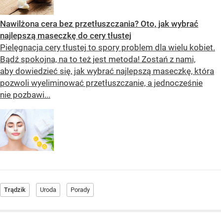
Nawilżona cera bez przetłuszczania? Oto, jak wybrać
najlepszą maseczkę do cery tłustej
Pielęgnacja cery tłustej to spory problem dla wielu kobiet.
Bądź spokojna, na to też jest metoda! Zostań z nami,
aby dowiedzieć się, jak wybrać najlepszą maseczkę, która
pozwoli wyeliminować przetłuszczanie, a jednocześnie
nie pozbawi...
Trądzik
Uroda
Porady