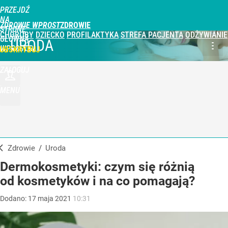
PRZEJDŹ
NA
ZDROWIE WPROST
STRONĘ
CHOROBY
DZIECKO
PROFILAKTYKA
STREFA PACJENTA
ODŻYWIANIE
GŁÓWNĄ
URODA
WPROST.PL
UBSKRYBUJ
ZALOGUJ
MENU
Zdrowie
/
Uroda
Dermokosmetyki: czym się różnią
od kosmetyków i na co pomagają?
Dodano:
17
maja
2021
10:31