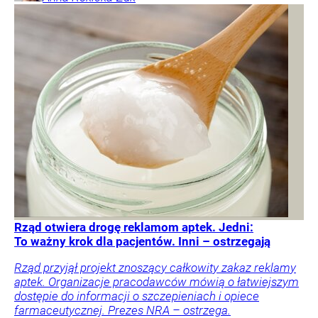
Rząd otwiera drogę reklamom aptek. Jedni:
To ważny krok dla pacjentów. Inni – ostrzegają
Rząd przyjął projekt znoszący całkowity zakaz reklamy
aptek. Organizacje pracodawców mówią o łatwiejszym
dostępie do informacji o szczepieniach i opiece
farmaceutycznej. Prezes NRA – ostrzega.