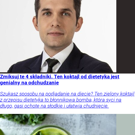
Zmiksuj te 4 składniki. Ten koktajl od dietetyka jest
genialny na odchudzanie
Szukasz sposobu na podjadanie na diecie? Ten zielony koktajl
z przepisu dietetyka to błonnikowa bomba, która syci na
długo, gasi ochotę na słodkie i ułatwia chudnięcie.