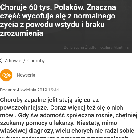
Choruje 60 tys. Polaków. Znaczna
część wycofuje się z normalnego
życia z powodu wstydu i braku
zrozumienia
Ból brzucha
Źródło:
Fotolia
/
Monthira
Zdrowie
/
Choroby
Newseria
Dodano:
4
kwietnia
2019
15:44
Choroby zapalne jelit stają się coraz
powszechniejsze. Coraz więcej też się o nich
mówi. Gdy świadomość społeczna rośnie, chętniej
szukamy pomocy u lekarzy. Niestety, mimo
właściwej diagnozy, wielu chorych nie radzi sobie