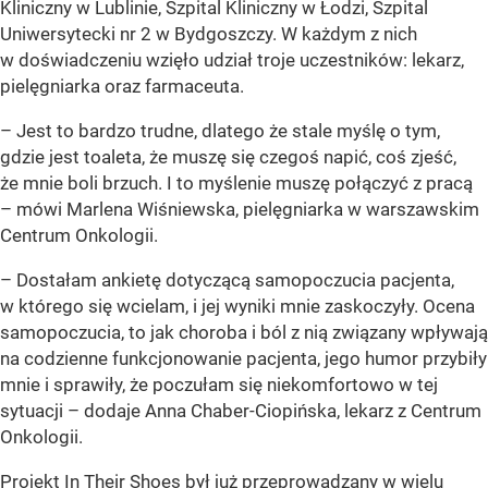
Kliniczny w Lublinie, Szpital Kliniczny w Łodzi, Szpital
Uniwersytecki nr 2 w Bydgoszczy. W każdym z nich
w doświadczeniu wzięło udział troje uczestników: lekarz,
pielęgniarka oraz farmaceuta.
– Jest to bardzo trudne, dlatego że stale myślę o tym,
gdzie jest toaleta, że muszę się czegoś napić, coś zjeść,
że mnie boli brzuch. I to myślenie muszę połączyć z pracą
– mówi Marlena Wiśniewska, pielęgniarka w warszawskim
Centrum Onkologii.
– Dostałam ankietę dotyczącą samopoczucia pacjenta,
w którego się wcielam, i jej wyniki mnie zaskoczyły. Ocena
samopoczucia, to jak choroba i ból z nią związany wpływają
na codzienne funkcjonowanie pacjenta, jego humor przybiły
mnie i sprawiły, że poczułam się niekomfortowo w tej
sytuacji – dodaje Anna Chaber-Ciopińska, lekarz z Centrum
Onkologii.
Projekt In Their Shoes był już przeprowadzany w wielu