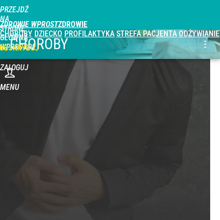
PRZEJDŹ
NA
ZDROWIE WPROST
STRONĘ
CHOROBY
DZIECKO
PROFILAKTYKA
STREFA PACJENTA
ODŻYWIANIE
GŁÓWNĄ
CHOROBY
WPROST.PL
UBSKRYBUJ
ZALOGUJ
MENU