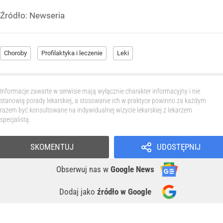
Źródło:
Newseria
Choroby
Profilaktyka i leczenie
Leki
Informacje zawarte w serwisie mają wyłącznie charakter informacyjny i nie
stanowią porady lekarskiej, a stosowanie ich w praktyce powinno za każdym
razem być konsultowane na indywidualnej wizycie lekarskiej z lekarzem
specjalistą.
SKOMENTUJ
UDOSTĘPNIJ
Obserwuj nas
w
Google News
Dodaj jako
źródło w Google