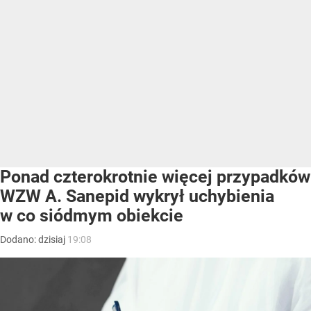
Ponad czterokrotnie więcej przypadków
WZW A. Sanepid wykrył uchybienia
w co siódmym obiekcie
Dodano:
dzisiaj
19:08