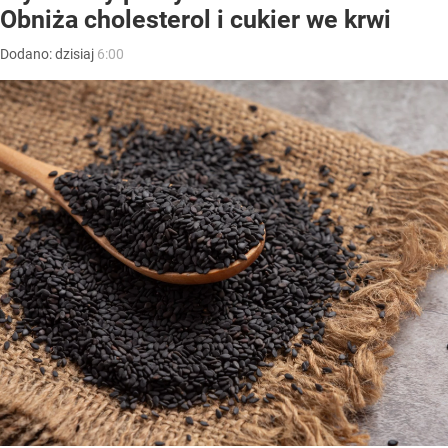
Obniża cholesterol i cukier we krwi
Dodano:
dzisiaj
6:00