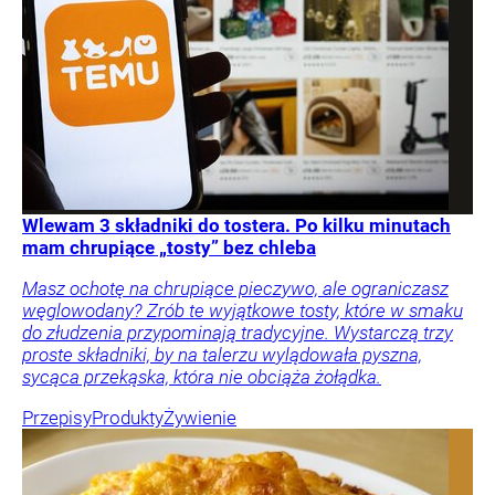
Wlewam 3 składniki do tostera. Po kilku minutach
mam chrupiące „tosty” bez chleba
Masz ochotę na chrupiące pieczywo, ale ograniczasz
węglowodany? Zrób te wyjątkowe tosty, które w smaku
do złudzenia przypominają tradycyjne. Wystarczą trzy
proste składniki, by na talerzu wylądowała pyszna,
sycąca przekąska, która nie obciąża żołądka.
Przepisy
Produkty
Żywienie