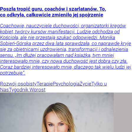
Poszła tropić guru, coachów i szarlatanów. To,
co odkryła, całkowicie zmieniło jej spojrzenie
Coachowie, nauczyciele duchowości, organizatorki kręgów
kobiet, twórcy kursów manifestacji. Ludzie odchodzą od
Kościoła, ale nie przestają szukać odpowiedzi. Monika
Sobień-Górska przez dwa lata sprawdzała, co naprawdę kryje
się za obietnicami uzdrowienia, transformacji i odnalezienia
sensu. „Im dłużej pracowałam nad książką, tym mniej
interesowało mnie, czy nowa duchowość jest dobra czy zła.
Coraz bardziej interesowało mnie, dlaczego tak wielu ludzi jej
potrzebuje”.
Rozwój osobisty
Terapie
Psychologia
Życie
Tylko u
Nas
Tygodnik Wprost