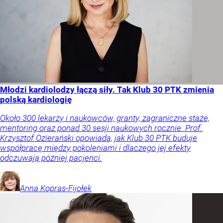
Młodzi kardiolodzy łączą siły. Tak Klub 30 PTK zmienia
polską kardiologię
Około 300 lekarzy i naukowców, granty, zagraniczne staże,
mentoring oraz ponad 30 sesji naukowych rocznie. Prof.
Krzysztof Ozierański opowiada, jak Klub 30 PTK buduje
współpracę między pokoleniami i dlaczego jej efekty
odczuwają później pacjenci.
Anna
Kopras-Fijołek