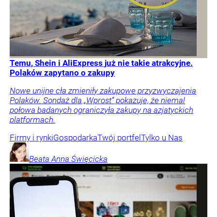
Temu, Shein i AliExpress już nie takie atrakcyjne.
Polaków zapytano o zakupy
Nowe unijne cła zmieniły zakupowe przyzwyczajenia
Polaków. Sondaż dla „Wprost” pokazuje, że niemal
połowa badanych ograniczyła zakupy na azjatyckich
platformach.
Firmy i rynki
Gospodarka
Twój portfel
Tylko u Nas
Beata Anna
Święcicka