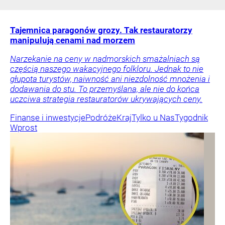
Tajemnica paragonów grozy. Tak restauratorzy
manipulują cenami nad morzem
Narzekanie na ceny w nadmorskich smażalniach są
częścią naszego wakacyjnego folkloru. Jednak to nie
głupota turystów, naiwność ani niezdolność mnożenia i
dodawania do stu. To przemyślana, ale nie do końca
uczciwa strategia restauratorów ukrywających ceny.
Finanse i inwestycje
Podróże
Kraj
Tylko u Nas
Tygodnik
Wprost