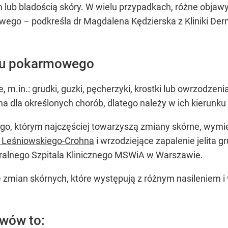
 lub bladością skóry. W wielu przypadkach, różne objawy
go – podkreśla dr Magdalena Kędzierska z Kliniki Derma
adu pokarmowego
 m.in.: grudki, guzki, pęcherzyki, krostki lub owrzodzen
na dla określonych chorób, dlatego należy w ich kierunk
o, którym najczęściej towarzyszą zmiany skórne, wymie
 Leśniowskiego-Crohna
i wrzodziejące zapalenie jelita 
ntralnego Szpitala Klinicznego MSWiA w Warszawie.
e zmian skórnych, które występują z różnym nasileniem 
awów to: