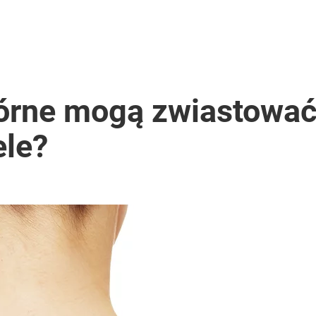
rne mogą zwiastować c
ele?