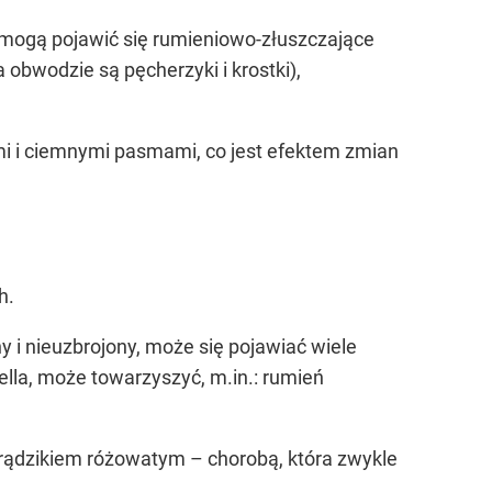
e mogą pojawić się rumieniowo-złuszczające
 obwodzie są pęcherzyki i krostki),
mi i ciemnymi pasmami, co jest efektem zmian
h.
ny i nieuzbrojony, może się pojawiać wiele
lla, może towarzyszyć, m.in.: rumień
 trądzikiem różowatym – chorobą, która zwykle