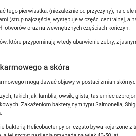
 tego pierwiastka, (niezależnie od przyczyny), na ciel
mi (strup najczęściej występuje w części centralnej, a na
ych otworów oraz na wewnętrznych częściach kończyn.
w, które przypominają wtedy ubarwienie zebry, z jasny
okarmowego a skóra
armowego mogą dawać objawy w postaci zmian skórnyc
ch, takich jak: lamblia, owsik, glista, tasiemiec uzbrojo
kowych. Zakażeniom bakteryjnym typu Salmonella, Shige
.
ie bakterią Helicobacter pylori często bywa kojarzone z
, a jej szczyt nasilenia przypada na wiek 40-50 lat.