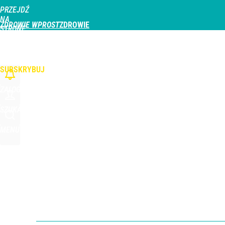
PRZEJDŹ
Udostępnij
6
Skomentuj
NA
ZDROWIE WPROST
STRONĘ
GŁÓWNĄ
CHOROBY
DZIECKO
PROFILAKTYKA
STREFA PACJENTA
ODŻYWIAN
WPROST.PL
SUBSKRYBUJ
ZALOGUJ
SZUKAJ
MENU