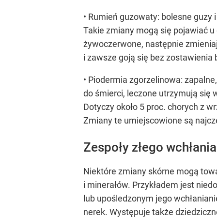
• Rumień guzowaty: bolesne guzy i g
Takie zmiany mogą się pojawiać u 
żywoczerwone, następnie zmieniają
i zawsze goją się bez zostawienia 
• Piodermia zgorzelinowa: zapalne,
do śmierci, leczone utrzymują się w
Dotyczy około 5 proc. chorych z w
Zmiany te umiejscowione są najcz
Zespoły złego wchłania
Niektóre zmiany skórne mogą towa
i minerałów. Przykładem jest nied
lub upośledzonym jego wchłanianiem
nerek. Występuje także dziedziczne