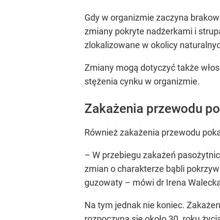
Gdy w organizmie zaczyna brakować
zmiany pokryte nadżerkami i strupa
zlokalizowane w okolicy naturaln
Zmiany mogą dotyczyć także włosó
stężenia cynku w organizmie.
Zakażenia przewodu p
Również zakażenia przewodu pok
– W przebiegu zakażeń pasożytniczy
zmian o charakterze bąbli pokrzyw
guzowaty – mówi dr Irena Walecka
Na tym jednak nie koniec. Zakażen
rozpoczyna się około 30. roku życia