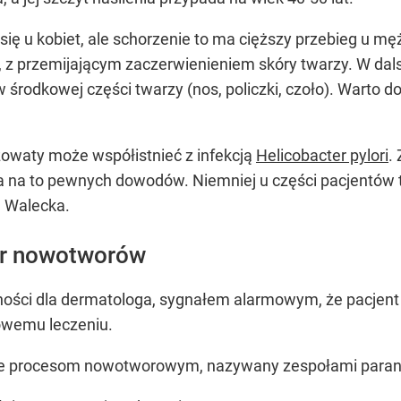
ię u kobiet, ale schorzenie to ma cięższy przebieg u 
, z przemijającym zaczerwienieniem skóry twarzy. W dal
 w środkowej części twarzy (nos, policzki, czoło). Warto
żowaty może współistnieć z infekcją
Helicobacter pylori
.
 ma na to pewnych dowodów. Niemniej u części pacjentów t
a Walecka.
er nowotworów
lności dla dermatologa, sygnałem alarmowym, że pacje
owemu leczeniu.
ące procesom nowotworowym, nazywany zespołami paran