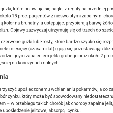
uzki, które pojawiają się nagle, z reguły na przedniej po
około 15 proc. pacjentów z nieswoistymi zapalnymi chor
 kolor na brunatny, a ustępując, przybierają barwę żółto
blizn. Objawy zazwyczaj utrzymują się od trzech do sześc
 czerwone guzki lub krosty, które bardzo szybko się roz
iele miesięcy (czasami lat) i goją się pozostawiając blizn
rzodziejącym zapaleniem jelita grubego oraz około 2 pro
ęściej na kończynach dolnych.
nia
rzyszyć upośledzonemu wchłanianiu pokarmów, a co za 
obór cynku, który może być spowodowany niedostateczną 
 – w przebiegu takich chorób jak choroby zapalne jelit,
 upośledzenie jelitowej absorpcji cynku.