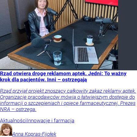
Rząd otwiera drogę reklamom aptek. Jedni: To ważny
krok dla pacjentów. Inni – ostrzegają
Rząd przyjął projekt znoszący całkowity zakaz reklamy aptek.
Organizacje pracodawców mówią o łatwiejszym dostępie do
informacji o szczepieniach i opiece farmaceutycznej. Prezes
NRA – ostrzega.
Aktualności
Innowacje i farmacja
Anna
Kopras-Fijołek