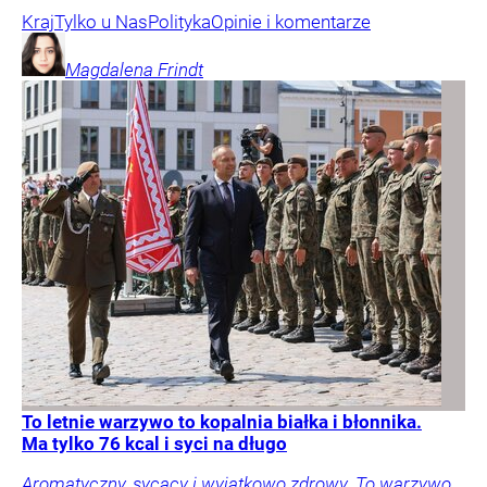
Kraj
Tylko u Nas
Polityka
Opinie i komentarze
Magdalena
Frindt
To letnie warzywo to kopalnia białka i błonnika.
Ma tylko 76 kcal i syci na długo
Aromatyczny, sycący i wyjątkowo zdrowy. To warzywo