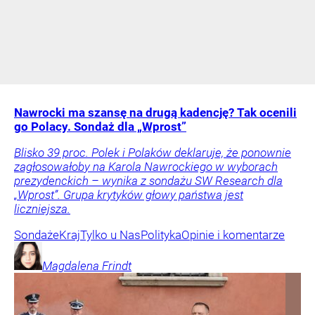
Nawrocki ma szansę na drugą kadencję? Tak ocenili
go Polacy. Sondaż dla „Wprost”
Blisko 39 proc. Polek i Polaków deklaruje, że ponownie
zagłosowałoby na Karola Nawrockiego w wyborach
prezydenckich – wynika z sondażu SW Research dla
„Wprost”. Grupa krytyków głowy państwa jest
liczniejsza.
Sondaże
Kraj
Tylko u Nas
Polityka
Opinie i komentarze
Magdalena
Frindt