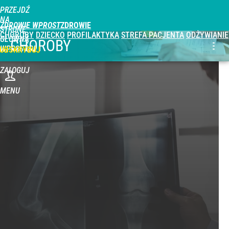
PRZEJDŹ
NA
ZDROWIE WPROST
STRONĘ
CHOROBY
DZIECKO
PROFILAKTYKA
STREFA PACJENTA
ODŻYWIANIE
GŁÓWNĄ
CHOROBY
WPROST.PL
UBSKRYBUJ
ZALOGUJ
MENU