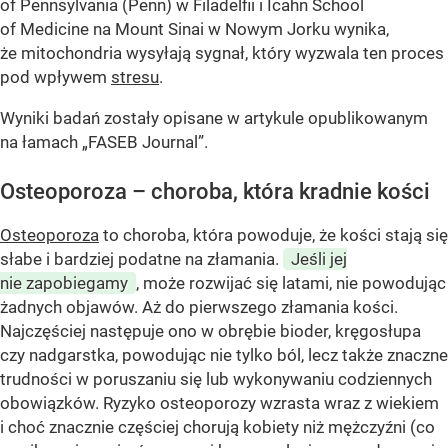
of Pennsylvania (Penn) w Filadelfii i Icahn School
of Medicine na Mount Sinai w Nowym Jorku wynika,
że mitochondria wysyłają sygnał, który wyzwala ten proces
pod wpływem
stresu
.
Wyniki badań zostały opisane w artykule opublikowanym
na łamach „FASEB Journal”.
Osteoporoza – choroba, która kradnie kości
Osteoporoza
to choroba, która powoduje, że kości stają się
słabe i bardziej podatne na złamania.
Jeśli jej
nie zapobiegamy
, może rozwijać się latami, nie powodując
żadnych objawów. Aż do pierwszego złamania kości.
Najczęściej następuje ono w obrębie bioder, kręgosłupa
czy nadgarstka, powodując nie tylko ból, lecz także znaczne
trudności w poruszaniu się lub wykonywaniu codziennych
obowiązków. Ryzyko osteoporozy wzrasta wraz z wiekiem
i choć znacznie częściej chorują kobiety niż mężczyźni (co