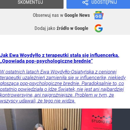
SKOMENTUJ
UDOSTĘPNIJ
Obserwuj nas
w
Google News
Dodaj jako
źródło w Google
Jak Ewa Woydyłło z terapeutki stała się influencerką.
„Opowiada pop-psychologiczne brednie”
W ostatnich latach Ewa Woydyłło-Osiatyńska z cenionej
terapeutki uzależnień zamieniła się w influencerkę, niekiedy
głoszącą pop-psychologiczne brednie. Paradoksalnie to, co
ostatnio powiedziała o Idze Świątek, nie jest ani najbardziej
kontrowersyjne, ani najgroźniejsze. Problem w tym, że
wszyscy udawali, że tego nie widzą.