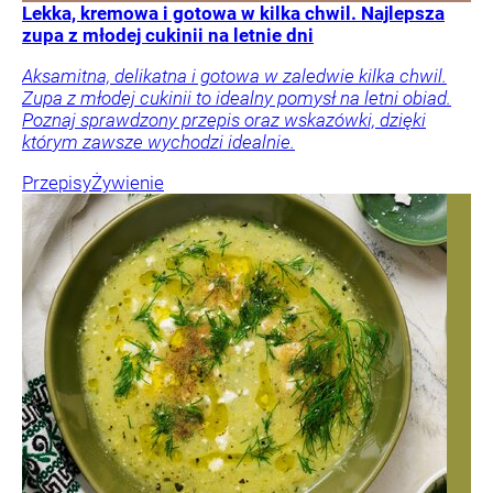
Lekka, kremowa i gotowa w kilka chwil. Najlepsza
zupa z młodej cukinii na letnie dni
Aksamitna, delikatna i gotowa w zaledwie kilka chwil.
Zupa z młodej cukinii to idealny pomysł na letni obiad.
Poznaj sprawdzony przepis oraz wskazówki, dzięki
którym zawsze wychodzi idealnie.
Przepisy
Żywienie