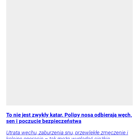
To nie jest zwykły katar. Polipy nosa odbierają węch,
sen i poczucie bezpieczeństwa
Utrata węchu, zaburzenia snu, przewlekłe zmęczenie i
kolejne operacje – tak może wyglądać ciężkie