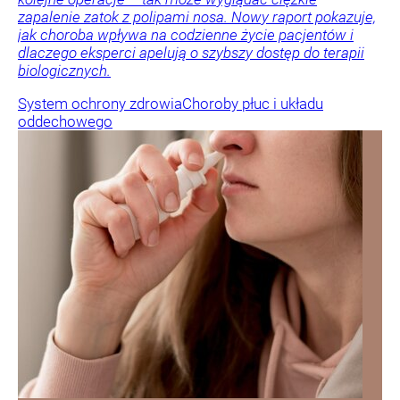
zapalenie zatok z polipami nosa. Nowy raport pokazuje,
jak choroba wpływa na codzienne życie pacjentów i
dlaczego eksperci apelują o szybszy dostęp do terapii
biologicznych.
System ochrony zdrowia
Choroby płuc i układu
oddechowego