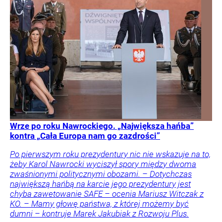
Wrze po roku Nawrockiego. „Największa hańba”
kontra „Cała Europa nam go zazdrości”
Po pierwszym roku prezydentury nic nie wskazuje na to,
żeby Karol Nawrocki wyciszył spory między dwoma
zwaśnionymi politycznymi obozami. – Dotychczas
największą hańbą na karcie jego prezydentury jest
chyba zawetowanie SAFE – ocenia Mariusz Witczak z
KO. – Mamy głowę państwa, z której możemy być
dumni – kontruje Marek Jakubiak z Rozwoju Plus.