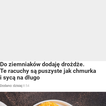
Do ziemniaków dodaję drożdże.
Te racuchy są puszyste jak chmurka
i sycą na długo
Dodano:
dzisiaj
8:54