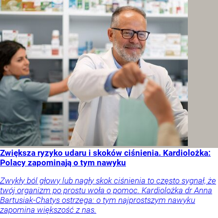
Zwiększa ryzyko udaru i skoków ciśnienia. Kardiolożka:
Polacy zapominają o tym nawyku
Zwykły ból głowy lub nagły skok ciśnienia to często sygnał, że
twój organizm po prostu woła o pomoc. Kardiolożka dr Anna
Bartusiak-Chatys ostrzega: o tym najprostszym nawyku
zapomina większość z nas.