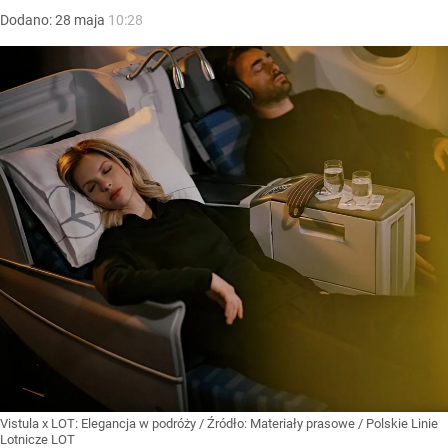
Dodano:
28
maja
10:28
Vistula x LOT: Elegancja w podróży
/ Źródło:
Materiały prasowe
/
Polskie Linie
Lotnicze LOT