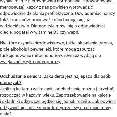
wynika m.in. z nierównowagi hormonalnej, spowodowanej
menopauzą), każdy z nas powinien wprowadzić
odpowiednie działania profilaktyczne. Uświadamiać należy
także rodziców, ponieważ kości budują się już
w dzieciństwie. Dlatego tyle mówi się o odpowiedniej
diecie, bogatej w witaminę D3 czy wapń.
Niektóre czynniki środowiskowe, takie jak palenie tytoniu,
picie alkoholu i pewne leki, które mogą zaburzać
funkcjonowanie mitochondriów, również wydają się
zwiększać ryzyko osteoporozy
.
Odchudzanie seniora. Jaka dieta jest najlepsza dla osób
starszych?
Jeśli są ku temu wskazania, odchudzanie można (i trzeba!)
rozpocząć w każdym wieku. Zapotrzebowanie na kalorie
i składniki odżywcze będzie się jednak różniło. Jak powinni
odżywiać się ludzie starsi, którym zależy na utracie masy
ciała?...