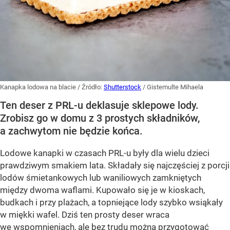
Kanapka lodowa na blacie
/ Źródło:
Shutterstock
/
Gistemulte Mihaela
Ten deser z PRL-u deklasuje sklepowe lody.
Zrobisz go w domu z 3 prostych składników,
a zachwytom nie będzie końca.
Lodowe kanapki w czasach PRL-u były dla wielu dzieci
prawdziwym smakiem lata. Składały się najczęściej z porcji
lodów śmietankowych lub waniliowych zamkniętych
między dwoma waflami. Kupowało się je w kioskach,
budkach i przy plażach, a topniejące lody szybko wsiąkały
w miękki wafel. Dziś ten prosty deser wraca
we wspomnieniach, ale bez trudu można przygotować