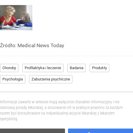
Źródło:
Medical News Today
Choroby
Profilaktyka i leczenie
Badania
Produkty
Psychologia
Zaburzenia psychiczne
Informacje zawarte w serwisie mają wyłącznie charakter informacyjny i nie
stanowią porady lekarskiej, a stosowanie ich w praktyce powinno za każdym
razem być konsultowane na indywidualnej wizycie lekarskiej z lekarzem
specjalistą.