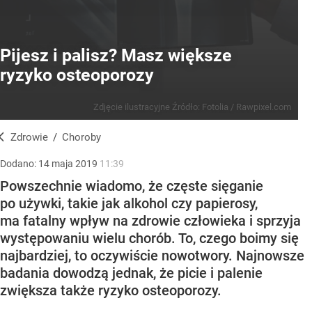
Pijesz i palisz? Masz większe
ryzyko osteoporozy
Zdjęcie ilustracyjne
Źródło:
Fotolia
/
Rawpixel.com
Zdrowie
/
Choroby
Dodano:
14
maja
2019
11:39
Powszechnie wiadomo, że częste sięganie
po używki, takie jak alkohol czy papierosy,
ma fatalny wpływ na zdrowie człowieka i sprzyja
występowaniu wielu chorób. To, czego boimy się
najbardziej, to oczywiście nowotwory. Najnowsze
badania dowodzą jednak, że picie i palenie
zwiększa także ryzyko osteoporozy.