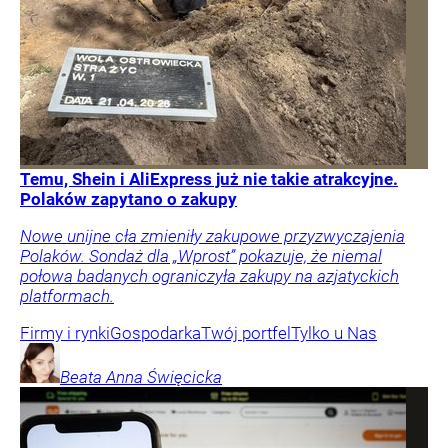
Temu, Shein i AliExpress już nie takie atrakcyjne.
Polaków zapytano o zakupy
Nowe unijne cła zmieniły zakupowe przyzwyczajenia
Polaków. Sondaż dla „Wprost” pokazuje, że niemal
połowa badanych ograniczyła zakupy na azjatyckich
platformach.
Firmy i rynki
Gospodarka
Twój portfel
Tylko u Nas
Beata Anna
Święcicka