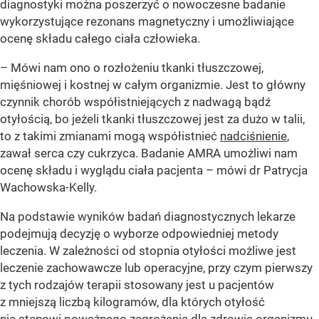
diagnostyki można poszerzyć o nowoczesne badanie
wykorzystujące rezonans magnetyczny i umożliwiające
ocenę składu całego ciała człowieka.
– Mówi nam ono o rozłożeniu tkanki tłuszczowej,
mięśniowej i kostnej w całym organizmie. Jest to główny
czynnik chorób współistniejących z nadwagą bądź
otyłością, bo jeżeli tkanki tłuszczowej jest za dużo w talii,
to z takimi zmianami mogą współistnieć
nadciśnienie
,
zawał serca czy cukrzyca. Badanie AMRA umożliwi nam
ocenę składu i wyglądu ciała pacjenta – mówi dr Patrycja
Wachowska-Kelly.
Na podstawie wyników badań diagnostycznych lekarze
podejmują decyzję o wyborze odpowiedniej metody
leczenia. W zależności od stopnia otyłości możliwe jest
leczenie zachowawcze lub operacyjne, przy czym pierwszy
z tych rodzajów terapii stosowany jest u pacjentów
z mniejszą liczbą kilogramów, dla których otyłość
nie stanowi poważnego zagrożenia dla zdrowia organizmu.