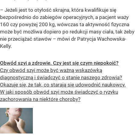
– Jeżeli jest to otyłość skrajna, która kwalifikuje się
bezpośrednio do zabiegów operacyjnych, a pacjent waży
160 czy powyżej 200 kg, wówczas ta aktywność fizyczna
może być możliwa dopiero po redukcji masy ciała, tak żeby
nie przeciążać stawów – mówi dr Patrycja Wachowska-
Kelly.
Obwód szyi a zdrowie. Czy jest się czym niepokoić?
Czy obwód szyi może być ważną wskazówką
diagnostyczną i świadczyć o stanie naszego zdrowia?
Okazuje się, że tak, co starają się udowodnić naukowcy.
W jaki sposób obwód szyi może świadczyć o ryzyku
zachorowania na niektóre choroby?