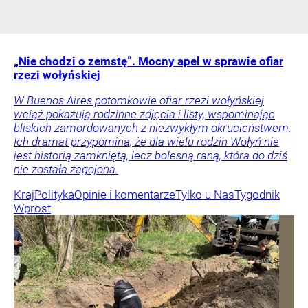
„Nie chodzi o zemstę”. Mocny apel w sprawie ofiar
rzezi wołyńskiej
W Buenos Aires potomkowie ofiar rzezi wołyńskiej
wciąż pokazują rodzinne zdjęcia i listy, wspominając
bliskich zamordowanych z niezwykłym okrucieństwem.
Ich dramat przypomina, że dla wielu rodzin Wołyń nie
jest historią zamkniętą, lecz bolesną raną, która do dziś
nie została zagojona.
Kraj
Polityka
Opinie i komentarze
Tylko u Nas
Tygodnik
Wprost