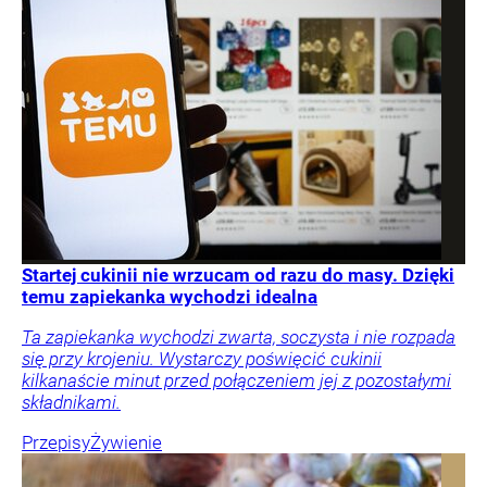
Startej cukinii nie wrzucam od razu do masy. Dzięki
temu zapiekanka wychodzi idealna
Ta zapiekanka wychodzi zwarta, soczysta i nie rozpada
się przy krojeniu. Wystarczy poświęcić cukinii
kilkanaście minut przed połączeniem jej z pozostałymi
składnikami.
Przepisy
Żywienie