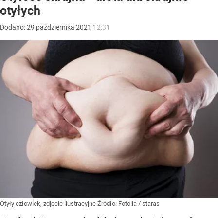
otyłych
Dodano:
29
października
2021
12:31
Otyły człowiek, zdjęcie ilustracyjne
Źródło:
Fotolia
/
staras