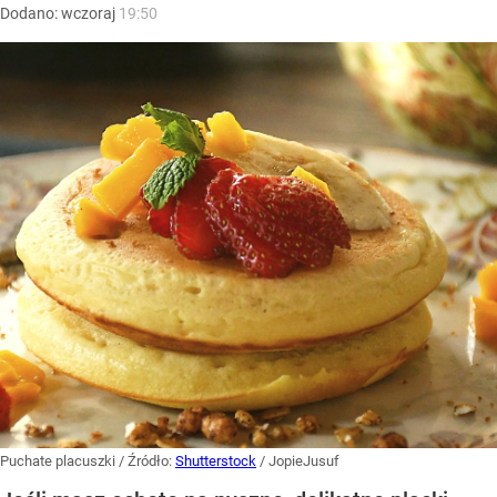
Dodano:
wczoraj
19:50
Puchate placuszki
/ Źródło:
Shutterstock
/
JopieJusuf