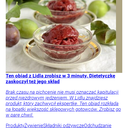
Ten obiad z Lidla zrobisz w 3 minuty. Dietetyczkę
zaskoczył też jego skład
Brak czasu na pichcenie nie musi oznaczać kapitulacji
przed niezdrowym jedzeniem. W Lidlu znajdziesz
produkt, który zachwycił ekspertkę. Ten obiad rozkłada
na łopatki większość sklepowych gotowców. Zrobisz go
w parę chwil.
Produkty
Żywienie
Składniki odżywcze
Odchudzanie