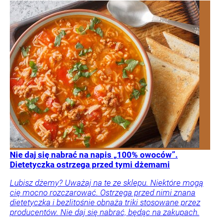
Nie daj się nabrać na napis „100% owoców”.
Dietetyczka ostrzega przed tymi dżemami
Lubisz dżemy? Uważaj na te ze sklepu. Niektóre mogą
cię mocno rozczarować. Ostrzega przed nimi znana
dietetyczka i bezlitośnie obnaża triki stosowane przez
producentów. Nie daj się nabrać, będąc na zakupach.