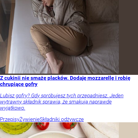
Z cukinii nie smażę placków. Dodaję mozzarellę i robię
chrupiące gofry
Lubisz gofry? Gdy spróbujesz tych przepadniesz. Jeden
wytrawny składnik sprawia, że smakują naprawdę
wyjątkowo.
Przepisy
Żywienie
Składniki odżywcze