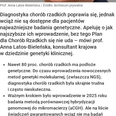
Prof. Anna Latos-Bieleńska
/ Źródło:
Archiwum prywatne
Diagnostyka chorób rzadkich poprawia się, jednak
wciąż nie są dostępne dla pacjentów
najważniejsze badania genetyczne. Apeluję o jak
najszybsze ich wprowadzenie, bez tego Plan
dla Chorób Rzadkich się nie uda – mówi prof.
Anna Latos-Bieleńska, konsultant krajowa
w dziedzinie genetyki klinicznej.
Nawet 80 proc. chorób rzadkich ma podłoże
genetyczne. Do czasu wprowadzenia nowoczesnych
metod genetyki molekularnej, (zwłaszcza NGS),
diagnostyka chorób rzadkich była skrajnie trudna
i często nieskuteczna.
Ważnym krokiem było wprowadzenie w 2025 roku
badania metodą porównawczej hybrydyzacji
genomowej do mikromacierzy (aCGH). Ale na liście
świadczeń gwarantowanych wciąż nie ma badań