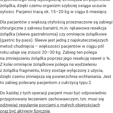
żołądka, dzięki czemu organizm szybciej osiąga uczucie
sytości. Pacjenci tracą ok. 15–20 kg w ciągu 6 miesięcy.
Dla pacjentów z większą otyłością przeznaczone są zabiegi
chirurgiczne z zakresu bariatrii, m.in. rękawowa resekcja
żołądka (sleeve gastrektomia) czy ominięcie żołądkowe
(gastric by-pass). Sleeve jest jedną z najskuteczniejszych
metod chudnięcia – większości pacjentów w ciągu pół
roku udaje się zrzucić 20–30 kg. Zabieg ten polega
na zmniejszeniu żołądka poprzez jego resekcję nawet o ¾.
Z kolei ominięcie żołądkowe polega na wydzieleniu
z żołądka fragmentu, który zostaje wyłączony z użycia,
dzięki czemu zmniejsza się powierzchnia wchłaniania. Jest
to zabieg polecany pacjentom z cukrzycą typu 2.
Do każdej z tych operacji pacjent musi być odpowiednio
przygotowany leczeniem zachowawczym, tzn. musi się
odżywiać regularnie porcjami o małych objętościach
oraz być aktywny fizycznie
.