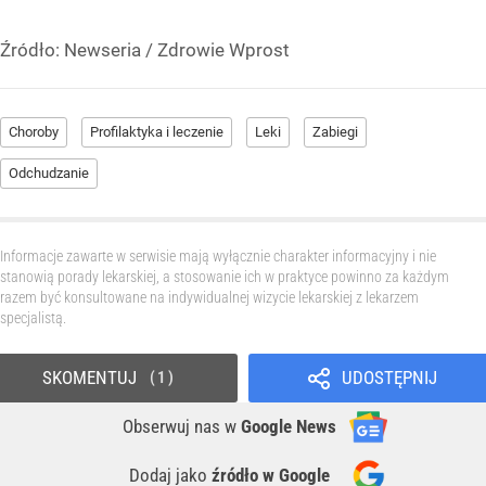
Źródło:
Newseria
/
Zdrowie Wprost
Choroby
Profilaktyka i leczenie
Leki
Zabiegi
Odchudzanie
Informacje zawarte w serwisie mają wyłącznie charakter informacyjny i nie
stanowią porady lekarskiej, a stosowanie ich w praktyce powinno za każdym
razem być konsultowane na indywidualnej wizycie lekarskiej z lekarzem
specjalistą.
SKOMENTUJ
UDOSTĘPNIJ
1
Obserwuj nas
w
Google News
Dodaj jako
źródło w Google