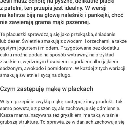
Jeśli masz ochotę na pyszne, delikatne placki
z patelni, ten przepis jest idealny. W wersji
na kefirze biją na głowę naleśniki i pankejki, choć
nie zawierają grama mąki pszennej.
Te placuszki sprawdzają się jako przekąska, śniadanie
lub deser. Świetnie smakują z owocami i orzechami, a także
gęstym jogurtem i miodem. Przygotowane bez dodatku
cukru można podać na sposób wytrawny, na przykład
z serkiem, wędzonym łososiem i ogórkiem albo jajkiem
sadzonym, awokado i pomidorem. W każdej z tych wariacji
smakują świetnie i sycą na długo.
Czym zastępuję mąkę w plackach
W tym przepisie zwykłą mąkę zastępuje inny produkt. Tak
samo powstaje z pszenicy, ale zachowuje się odmiennie.
Kasza manna, nazywana też grysikiem, ma taką właśnie
grubszą strukturę. To sprawia, że w daniach zachowuje się