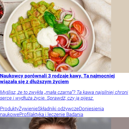
Naukowcy porównali 3 rodzaje kawy. Ta najmocniej
wiązała się z dłuższym życiem
Myślisz, że to zwykła „mała czarna”? Ta kawa najsilniej chroni
serce i wydłuża życie. Sprawdź, czy ją pijesz.
Produkty
Żywienie
Składniki odżywcze
Doniesienia
naukowe
Profilaktyka i leczenie
Badania