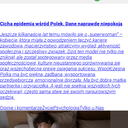
Cicha epidemia wśród Polek. Dane naprawdę niepokoją
Jeszcze kilkanaście lat temu mówiło się o „superwoman” –
kobiecie, która miała z powodzeniem łączyć karierę
zawodową, macierzyństwo, atrakcyjny wygląd, aktywność
społeczną i szczęśliwy związek. Dziś ten model nie tylko nie
zniknął, ale został spotęgowany przez media
społecznościowe, kulturę nieustannego porównywania się
oraz wszechobecną presję osiągania sukcesu. Współczesna
Polka ma być piękna, zadbana, wysportowana,
przedsiębiorcza, emocjonalnie dojrzała. Ma być dobrą matką,
partnerką i przyjaciółką. A jeśli nie spełnia wszystkich tych
oczekiwań, często sama staje się swoim najsurowszym
sędzią.
Opinie i komentarze
Życie
Psychologia
Tylko u Nas