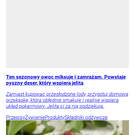
Ten sezonowy owoc miksuję i zamrażam. Powstaje
pyszny deser, który wspiera jelita
Zamiast kupować przesłodzone lody, przygotuj domową
przekąskę, która obłędnie smakuje i realnie wspiera
układ pokarmowy. Jelita ci za nią podziękują.
Przepisy
Żywienie
Produkty
Składniki odżywcze