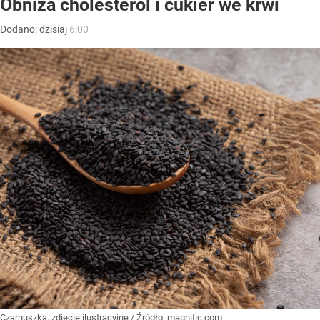
Obniża cholesterol i cukier we krwi
Dodano:
dzisiaj
6:00
Czarnuszka, zdjęcie ilustracyjne
/ Źródło:
magnific.com