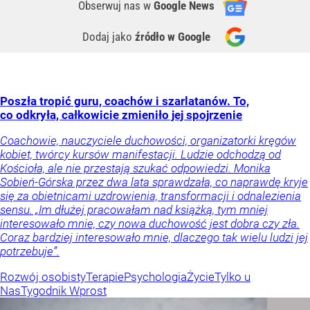
Obserwuj nas
w
Google News
Dodaj jako
źródło w Google
Poszła tropić guru, coachów i szarlatanów. To,
co odkryła, całkowicie zmieniło jej spojrzenie
Coachowie, nauczyciele duchowości, organizatorki kręgów
kobiet, twórcy kursów manifestacji. Ludzie odchodzą od
Kościoła, ale nie przestają szukać odpowiedzi. Monika
Sobień-Górska przez dwa lata sprawdzała, co naprawdę kryje
się za obietnicami uzdrowienia, transformacji i odnalezienia
sensu. „Im dłużej pracowałam nad książką, tym mniej
interesowało mnie, czy nowa duchowość jest dobra czy zła.
Coraz bardziej interesowało mnie, dlaczego tak wielu ludzi jej
potrzebuje”.
Rozwój osobisty
Terapie
Psychologia
Życie
Tylko u
Nas
Tygodnik Wprost