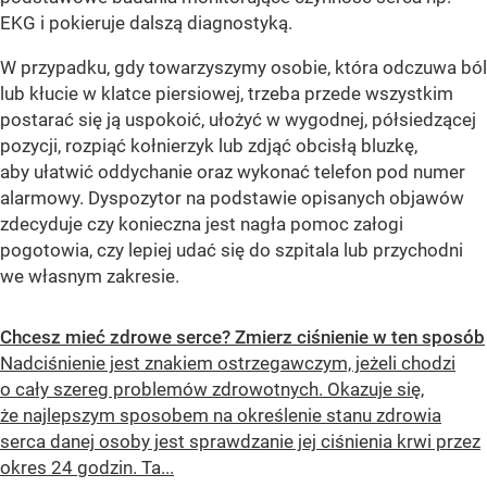
EKG i pokieruje dalszą diagnostyką.
W przypadku, gdy towarzyszymy osobie, która odczuwa ból
lub kłucie w klatce piersiowej, trzeba przede wszystkim
postarać się ją uspokoić, ułożyć w wygodnej, półsiedzącej
pozycji, rozpiąć kołnierzyk lub zdjąć obcisłą bluzkę,
aby ułatwić oddychanie oraz wykonać telefon pod numer
alarmowy. Dyspozytor na podstawie opisanych objawów
zdecyduje czy konieczna jest nagła pomoc załogi
pogotowia, czy lepiej udać się do szpitala lub przychodni
we własnym zakresie.
Chcesz mieć zdrowe serce? Zmierz ciśnienie w ten sposób
Nadciśnienie jest znakiem ostrzegawczym, jeżeli chodzi
o cały szereg problemów zdrowotnych. Okazuje się,
że najlepszym sposobem na określenie stanu zdrowia
serca danej osoby jest sprawdzanie jej ciśnienia krwi przez
okres 24 godzin. Ta...