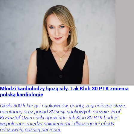
Młodzi kardiolodzy łączą siły. Tak Klub 30 PTK zmienia
polską kardiologię
Około 300 lekarzy i naukowców, granty, zagraniczne staże,
mentoring oraz ponad 30 sesji naukowych rocznie. Prof.
Krzysztof Ozierański opowiada, jak Klub 30 PTK buduje
współpracę między pokoleniami i dlaczego jej efekty
odczuwają później pacjenci.