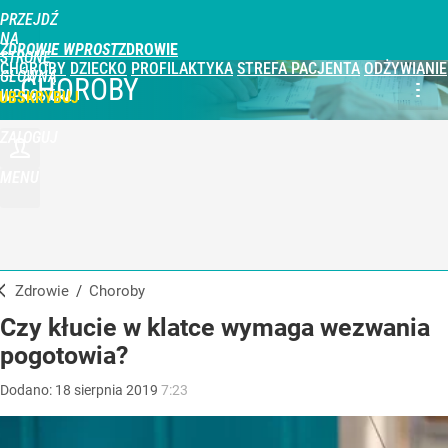
PRZEJDŹ
NA
ZDROWIE WPROST
STRONĘ
CHOROBY
DZIECKO
PROFILAKTYKA
STREFA PACJENTA
ODŻYWIANIE
GŁÓWNĄ
CHOROBY
WPROST.PL
UBSKRYBUJ
ZALOGUJ
MENU
Zdrowie
/
Choroby
Czy kłucie w klatce wymaga wezwania
pogotowia?
Dodano:
18
sierpnia
2019
7:23