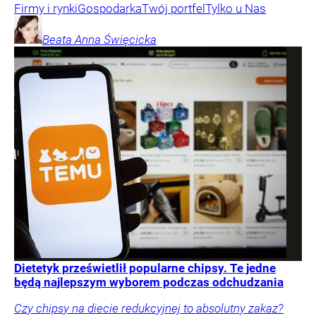
Firmy i rynki
Gospodarka
Twój portfel
Tylko u Nas
Beata Anna
Święcicka
Dietetyk prześwietlił popularne chipsy. Te jedne
będą najlepszym wyborem podczas odchudzania
Czy chipsy na diecie redukcyjnej to absolutny zakaz?