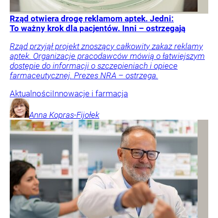
Rząd otwiera drogę reklamom aptek. Jedni:
To ważny krok dla pacjentów. Inni – ostrzegają
Rząd przyjął projekt znoszący całkowity zakaz reklamy
aptek. Organizacje pracodawców mówią o łatwiejszym
dostępie do informacji o szczepieniach i opiece
farmaceutycznej. Prezes NRA – ostrzega.
Aktualności
Innowacje i farmacja
Anna
Kopras-Fijołek