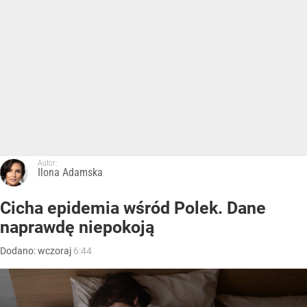
Autor:
Ilona Adamska
Cicha epidemia wśród Polek. Dane
naprawdę niepokoją
Dodano:
wczoraj
6:44