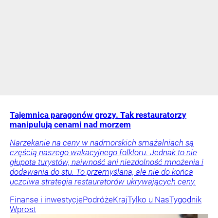
Tajemnica paragonów grozy. Tak restauratorzy
manipulują cenami nad morzem
Narzekanie na ceny w nadmorskich smażalniach są
częścią naszego wakacyjnego folkloru. Jednak to nie
głupota turystów, naiwność ani niezdolność mnożenia i
dodawania do stu. To przemyślana, ale nie do końca
uczciwa strategia restauratorów ukrywających ceny.
Finanse i inwestycje
Podróże
Kraj
Tylko u Nas
Tygodnik
Wprost