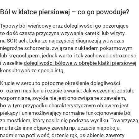
Ból w klatce piersiowej – co go powoduje?
Typowy ból wieńcowy oraz dolegliwości go pozorujące
to dość częsta przyczyna wzywania karetki lub wizyty
na SOR-ach. Lekarze najczęściej diagnozują wówczas
niegroźne schorzenia, związane z układem pokarmowym
lub kręgosłupem, jednak warto i tak zachować ostrożność
i wszelkie
dolegliwości bólowe w obrębie klatki piersiowej
konsultować ze specjalistą.
Kłucie w sercu to potoczne określenie dolegliwości
o różnym nasileniu i czasie trwania. Jak wcześniej zostało
wspomniane, zwykle nie jest ono związane z zawałem,
bo w tym przypadku charakterystycznym objawem jest
piekący i uniemożliwiający normalne funkcjonowanie ból
za mostkiem, który nasila się podczas wysiłku. Towarzyszą
mu także inne
objawy zawału
np. uczucie niepokoju,
nadmierna potliwość, drżenie rąk, osłabienie, zawroty