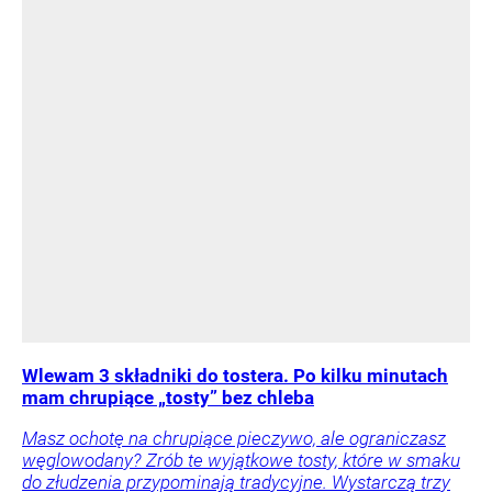
Wlewam 3 składniki do tostera. Po kilku minutach
mam chrupiące „tosty” bez chleba
Masz ochotę na chrupiące pieczywo, ale ograniczasz
węglowodany? Zrób te wyjątkowe tosty, które w smaku
do złudzenia przypominają tradycyjne. Wystarczą trzy