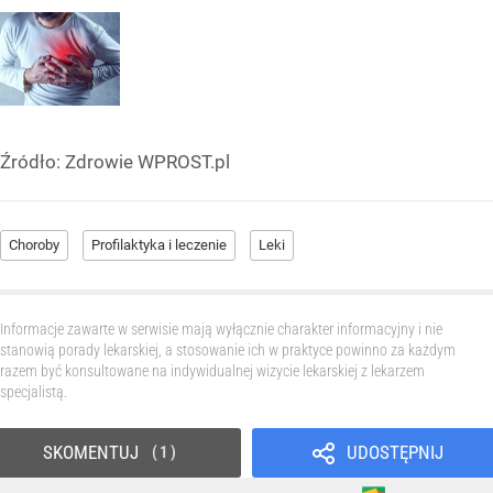
Źródło:
Zdrowie WPROST.pl
Choroby
Profilaktyka i leczenie
Leki
Informacje zawarte w serwisie mają wyłącznie charakter informacyjny i nie
stanowią porady lekarskiej, a stosowanie ich w praktyce powinno za każdym
razem być konsultowane na indywidualnej wizycie lekarskiej z lekarzem
specjalistą.
SKOMENTUJ
UDOSTĘPNIJ
1