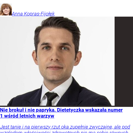
Anna
Kopras-Fijołek
Nie brokuł i nie papryka. Dietetyczka wskazała numer
1 wśród letnich warzyw
Jest tanie i na pierwszy rzut oka zupełnie zwyczajne, ale pod
względem właściwości zdrowotnych nie ma sobie równych.