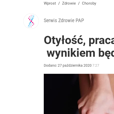
Wprost
/
Zdrowie
/
Choroby
Serwis Zdrowie PAP
Otyłość, prac
wynikiem będ
Dodano:
27
października
2020
7:27