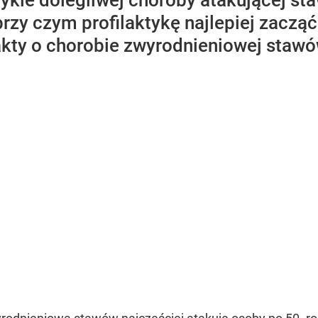
zwykle dolegliwej choroby atakującej 
przy czym profilaktykę najlepiej zacząć
akty o chorobie zwyrodnieniowej stawó