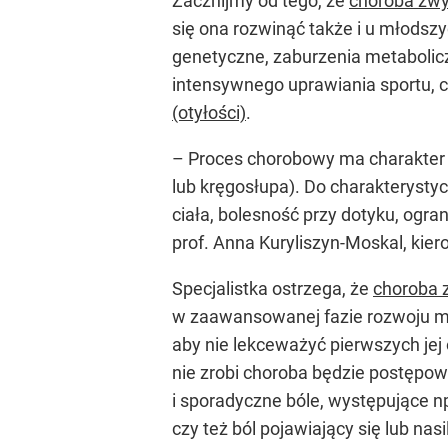
Zacznijmy od tego, że
choroba zw
się ona rozwinąć także i u młodszy
genetyczne, zaburzenia metabolic
intensywnego uprawiania sportu, c
(otyłości)
.
– Proces chorobowy ma charakter p
lub kręgosłupa). Do charakterysty
ciała, bolesność przy dotyku, ogr
prof. Anna Kuryliszyn-Moskal, kier
Specjalistka ostrzega, że
choroba 
w zaawansowanej fazie rozwoju moc
aby nie lekceważyć pierwszych jej 
nie zrobi choroba będzie postępowa
i sporadyczne bóle, występujące np
czy też ból pojawiający się lub na