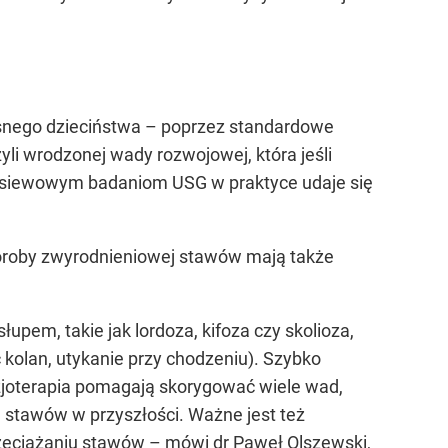
zesnego dzieciństwa – poprzez standardowe
i wrodzonej wady rozwojowej, która jeśli
rzesiewowym badaniom USG w praktyce udaje się
choroby zwyrodnieniowej stawów mają także
em, takie jak lordoza, kifoza czy skolioza,
 kolan, utykanie przy chodzeniu). Szybko
zjoterapia pomagają skorygować wiele wad,
j stawów w przyszłości. Ważne jest też
rzeciążaniu stawów – mówi dr Paweł Olszewski,