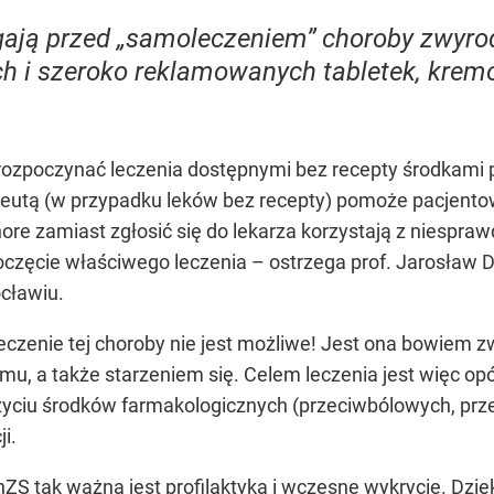
gają przed „samoleczeniem” choroby zwyro
h i szeroko reklamowanych tabletek, krem
rozpoczynać leczenia dostępnymi bez recepty środkami 
ceutą (w przypadku leków bez recepty) pomoże pacjent
ore zamiast zgłosić się do lekarza korzystają z niespra
oczęcie właściwego leczenia – ostrzega prof. Jarosław D
cławiu.
eczenie tej choroby nie jest możliwe! Jest ona bowiem 
u, a także starzeniem się. Celem leczenia jest więc o
użyciu środków farmakologicznych (przeciwbólowych, prze
ji.
ZS tak ważna jest profilaktyka i wczesne wykrycie. Dzi