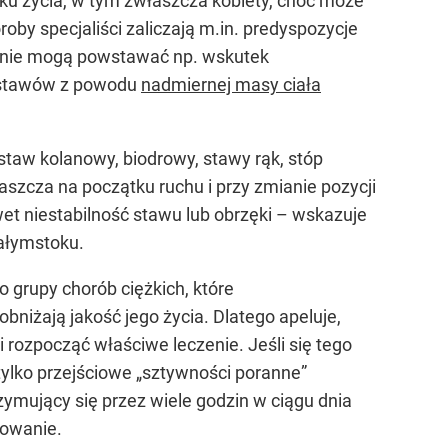
oku życia, w tym zwłaszcza kobiety, choć może
oby specjaliści zaliczają m.in. predyspozycje
atnie mogą powstawać np. wskutek
ia stawów z powodu
nadmiernej masy ciała
staw kolanowy, biodrowy, stawy rąk, stóp
aszcza na początku ruchu i przy zmianie pozycji
et niestabilność stawu lub obrzęki – wskazuje
iałymstoku.
o grupy chorób ciężkich, które
iżają jakość jego życia. Dlatego apeluje,
 rozpocząć właściwe leczenie. Jeśli się tego
 tylko przejściowe „sztywności poranne”
rzymujący się przez wiele godzin w ciągu dnia
nowanie.