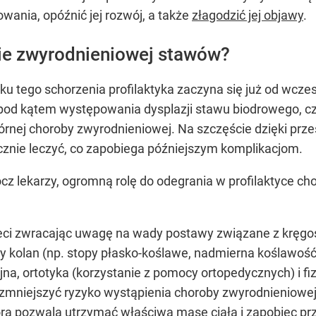
wania, opóźnić jej rozwój, a także
złagodzić jej objawy
.
ie zwyrodnieniowej stawów?
dku tego schorzenia profilaktyka zaczyna się już od wc
od kątem występowania dysplazji stawu biodrowego, czyl
wtórnej choroby zwyrodnieniowej. Na szczęście dzięki p
cznie leczyć, co zapobiega późniejszym komplikacjom.
ócz lekarzy, ogromną rolę do odegrania w profilaktyce 
i zwracając uwagę na wady postawy związane z kręgosłup
y kolan (np. stopy płasko-koślawe, nadmierna koślawość
a, ortotyka (korzystanie z pomocy ortopedycznych) i fi
o zmniejszyć ryzyko wystąpienia choroby zwyrodnieniowe
tóra pozwala utrzymać właściwą masę ciała i zapobiec p