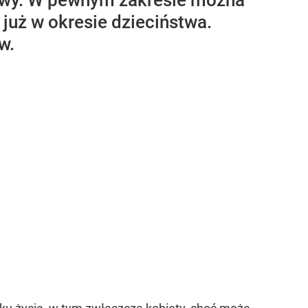
stawy. W pewnym zakresie można
 już w okresie dzieciństwa.
w.