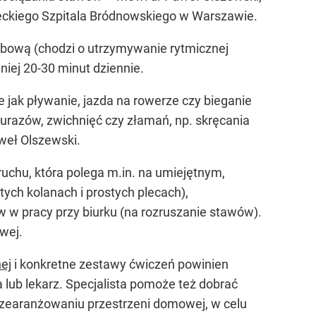
ieckiego Szpitala Bródnowskiego w Warszawie.
obową (chodzi o utrzymywanie rytmicznej
iej 20-30 minut dziennie.
 jak pływanie, jazda na rowerze czy bieganie
 urazów, zwichnięć czy złamań, np. skręcania
weł Olszewski.
 ruchu, która polega m.in. na umiejętnym,
tych kolanach i prostych plecach),
 w pracy przy biurku (na rozruszanie stawów).
wej.
ej
i konkretne zestawy ćwiczeń powinien
 lub lekarz. Specjalista pomoże też dobrać
rzearanżowaniu przestrzeni domowej, w celu