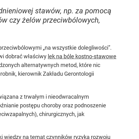
dnieniowej stawów, np. za pomocą
ów czy żelów przeciwbólowych,
przeciwbólowymi „na wszystkie dolegliwości”.
owi dobrać właściwy
lek na bóle kostno-stawowe
wdzonych alternatywnych metod, które nic
robnik, kierownik Zakładu Gerontologii
związana z trwałym i nieodwracalnym
późnianie postępu choroby oraz podnoszenie
ciwzapalnych), chirurgicznych, jak
ęki wiedzy na temat czynników ryzyka rozwoju