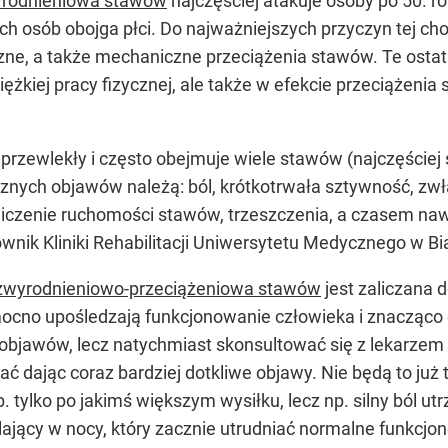
yrodnieniowa stawów
najczęściej atakuje osoby po 50. r
ch osób obojga płci. Do najważniejszych przyczyn tej chor
zne, a także mechaniczne przeciążenia stawów. Te ost
iężkiej pracy fizycznej, ale także w efekcie przeciążen
rzewlekły i często obejmuje wiele stawów (najczęściej 
cznych objawów należą: ból, krótkotrwała sztywność, zwł
aniczenie ruchomości stawów, trzeszczenia, a czasem naw
ownik Kliniki Rehabilitacji Uniwersytetu Medycznego w B
zwyrodnieniowo-przeciążeniowa stawów
jest zaliczana d
no upośledzają funkcjonowanie człowieka i znacząco obn
objawów, lecz natychmiast skonsultować się z lekarzem i
ć dając coraz bardziej dotkliwe objawy. Nie będą to już
. tylko po jakimś większym wysiłku, lecz np. silny ból ut
silający w nocy, który zacznie utrudniać normalne funkcjo