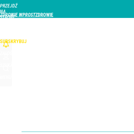
PRZEJDŹ
Udostępnij
0
Skomentuj
NA
ZDROWIE WPROST
STRONĘ
GŁÓWNĄ
CHOROBY
DZIECKO
PROFILAKTYKA
STREFA PACJENTA
ODŻYWIAN
WPROST.PL
SUBSKRYBUJ
ZALOGUJ
SZUKAJ
MENU