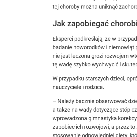
tej choroby można uniknąć zachoro
Jak zapobiegać chorob
Eksperci podkreślają, że w przypa
badanie noworodków i niemowląt p
nie jest leczona grozi rozwojem 
tę wadę szybko wychwycić i skute
W przypadku starszych dzieci, opr
nauczyciele i rodzice.
– Należy bacznie obserwować dziec
a także na wady dotyczące stóp cz
wprowadzona gimnastyka korekcyjn
zapobiec ich rozwojowi, a przez t
stosowanie
odpowiedniej diety
, k