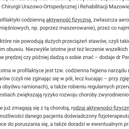
 Chirurgii Urazowo-Ortopedycznej i Rehabilitacji Mazow
ofilaktyki codzienną
aktywność fizyczną
, zwłaszcza aer
ięśniowych, np. poprzez maszerowanie), przez co najmn
które nie powodują dużych przeciążeń stawów, czyli takie
 obuwiu. Niezwykle istotne jest też leczenie wszelkich
 prędzej czy później dadzą o sobie znać – dodaje dr Pa
stotna w profilaktyce jest tzw. codzienna higiena narządu
 (czyli nie zginając się w pół, lecz kucając – przy zgię
obydwu ramionach), a także robieniu regularnych przerw
estiach zwiększają ryzyko rozwoju choroby zwyrodnienio
 już zmagają się z tą chorobą, r
odzaj aktywności fizyczn
 możliwości danego pacjenta doświadczony fizjoterapeuta
ce do poruszania się, a także doradzi w ewentualnym p