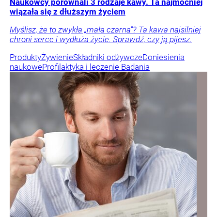
Naukowcy porównali 3 rodzaje kawy. Ta najmocniej
wiązała się z dłuższym życiem
Myślisz, że to zwykła „mała czarna”? Ta kawa najsilniej
chroni serce i wydłuża życie. Sprawdź, czy ją pijesz.
Produkty
Żywienie
Składniki odżywcze
Doniesienia
naukowe
Profilaktyka i leczenie
Badania