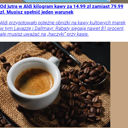
Od jutra w Aldi kilogram kawy za 14,99 zł zamiast 79,99
zł. Musisz spełnić jeden warunek
Aldi przygotowało potężne obniżki na kawy kultowych marek,
w tym Lavazzę i Dallmayr. Rabaty sięgają nawet 81 procent,
ale musisz uważać na „haczyki” przy kasie.