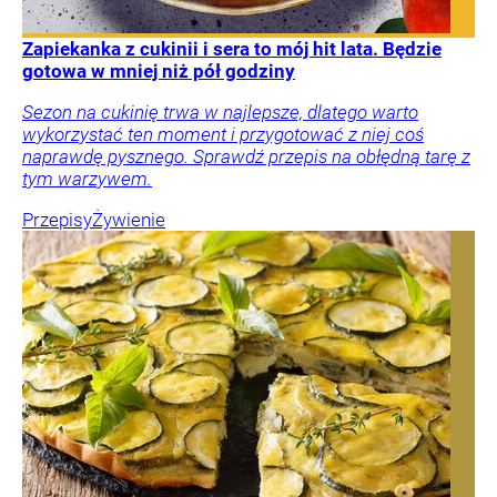
Zapiekanka z cukinii i sera to mój hit lata. Będzie
gotowa w mniej niż pół godziny
Sezon na cukinię trwa w najlepsze, dlatego warto
wykorzystać ten moment i przygotować z niej coś
naprawdę pysznego. Sprawdź przepis na obłędną tarę z
tym warzywem.
Przepisy
Żywienie