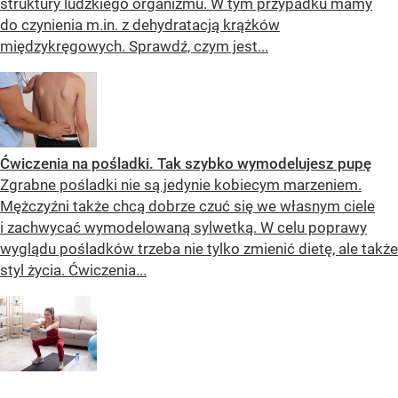
struktury ludzkiego organizmu. W tym przypadku mamy
do czynienia m.in. z dehydratacją krążków
międzykręgowych. Sprawdź, czym jest...
Ćwiczenia na pośladki. Tak szybko wymodelujesz pupę
Zgrabne pośladki nie są jedynie kobiecym marzeniem.
Mężczyźni także chcą dobrze czuć się we własnym ciele
i zachwycać wymodelowaną sylwetką. W celu poprawy
wyglądu pośladków trzeba nie tylko zmienić dietę, ale także
styl życia. Ćwiczenia...