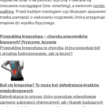
ćwiczenia rozciągające (tzw. streching), a seniorom
nordic
walking
. Przed każdym treningiem czy dłuższym spacerem
trzeba pamiętać o wykonaniu rozgrzewki, która przygotuje
mięśnie do wysiłku fizycznego.
Przepuklina kręgosłupa – choroba pracowników
biurowych? Przyczyny, leczenie
Przepuklina kręgosłupa to choroba, która powoduje ból
i utrudnia funkcjonowanie. Jak ją leczyć?
Boli cię kręgosłup? To może być dehydratacja krążków
międzykręgowych
Dehydratacja to proces, który powoduje odwodnienie
zarówno substancji chemicznych, jak i tkanek budujących