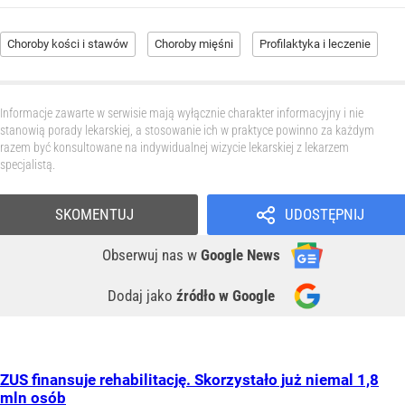
Choroby kości i stawów
Choroby mięśni
Profilaktyka i leczenie
Informacje zawarte w serwisie mają wyłącznie charakter informacyjny i nie
stanowią porady lekarskiej, a stosowanie ich w praktyce powinno za każdym
razem być konsultowane na indywidualnej wizycie lekarskiej z lekarzem
specjalistą.
SKOMENTUJ
UDOSTĘPNIJ
Obserwuj nas
w
Google News
Dodaj jako
źródło w Google
ZUS finansuje rehabilitację. Skorzystało już niemal 1,8
mln osób