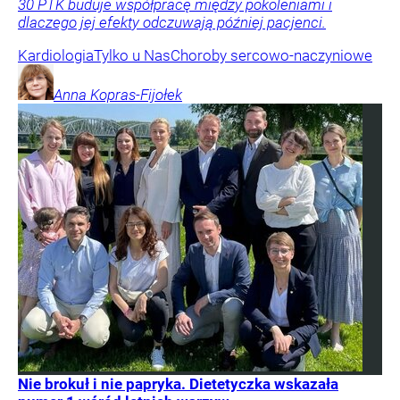
30 PTK buduje współpracę między pokoleniami i
dlaczego jej efekty odczuwają później pacjenci.
Kardiologia
Tylko u Nas
Choroby sercowo-naczyniowe
Anna
Kopras-Fijołek
Nie brokuł i nie papryka. Dietetyczka wskazała