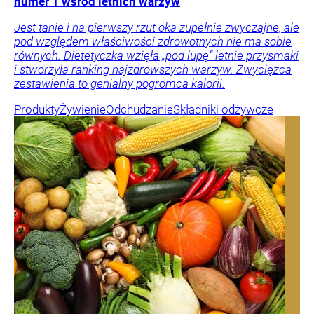
numer 1 wśród letnich warzyw
Jest tanie i na pierwszy rzut oka zupełnie zwyczajne, ale
pod względem właściwości zdrowotnych nie ma sobie
równych. Dietetyczka wzięła „pod lupę” letnie przysmaki
i stworzyła ranking najzdrowszych warzyw. Zwycięzca
zestawienia to genialny pogromca kalorii.
Produkty
Żywienie
Odchudzanie
Składniki odżywcze