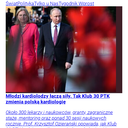
Świat
Polityka
Tylko u Nas
Tygodnik Wprost
Młodzi kardiolodzy łączą siły. Tak Klub 30 PTK
zmienia polską kardiologię
Około 300 lekarzy i naukowców, granty, zagraniczne
staże, mentoring oraz ponad 30 sesji naukowych
rocznie. Prof. Krzysztof Ozierański opowiada, jak Klub