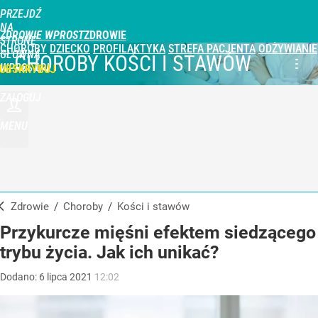
PRZEJDŹ
NA
ZDROWIE WPROST
STRONĘ
CHOROBY
DZIECKO
PROFILAKTYKA
STREFA PACJENTA
ODŻYWIANIE
GŁÓWNĄ
CHOROBY KOŚCI I STAWÓW
WPROST.PL
UBSKRYBUJ
ZALOGUJ
MENU
Zdrowie
/
Choroby
/
kości i stawów
Przykurcze mięśni efektem siedzącego
trybu życia. Jak ich unikać?
Dodano:
6
lipca
2021
12:02