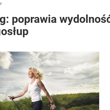
dy
ng: poprawia wydolno
gosłup