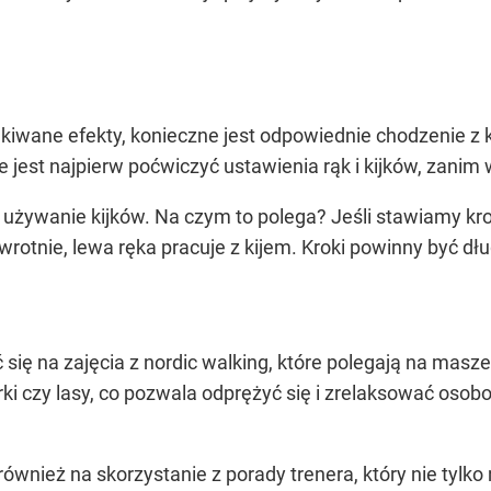
kiwane efekty, konieczne jest odpowiednie chodzenie z k
rze jest najpierw poćwiczyć ustawienia rąk i kijków, zani
żywanie kijków. Na czym to polega? Jeśli stawiamy kro
dwrotnie, lewa ręka pracuje z kijem. Kroki powinny być d
ię na zajęcia z nordic walking, które polegają na masze
rki czy lasy, co pozwala odprężyć się i zrelaksować oso
ównież na skorzystanie z porady trenera, który nie tylk