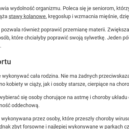
wia wydolność organizmu. Poleca się je seniorom, którzy
iąża
stawy kolanowe
, kręgosłup i wzmacnia mięśnie, dzię
a pozwala również poprawić przemianę materii. Zwiększa
sób, które chciałyby poprawić swoją sylwetkę. Jeden pó
.
ortu
że wykonywać cała rodzina. Nie ma żadnych przeciwskaza
 kobiety w ciąży, jak i osoby starsze, cierpiące na cho
 wybierać się osoby chorujące na astmę i choroby układ
ność oddechową.
 wykonywana przez osoby, które przeszły choroby wirus
 jednak zbyt forsowne i najlepiej wykonywane w parkach c