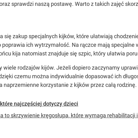
 oraz sprawdzi naszą postawę. Warto z takich zajęć skor
a się zakup specjalnych kijków, które ułatwiają chodzeni
o poprawia ich wytrzymałość. Na rączce mają specjalne w
 końcu kija natomiast znajduje się szpic, który ułatwia po
 wiele rodzajów kijów. Jeżeli dopiero zaczynamy uprawi
 dzięki czemu można indywidualnie dopasować ich długość
a naprzemienne korzystanie z kijków przez całą rodzinę.
które najczęściej dotyczy dzieci
a to skrzywienie kręgosłupa, które wymaga rehabilitacji 