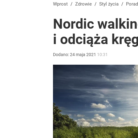
Wprost
/
Zdrowie
/
Styl życia
/
Pora
Nordic walki
i odciąża krę
Dodano:
24
maja
2021
10:31