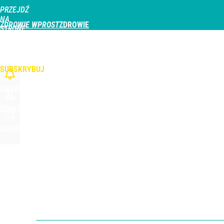
PRZEJDŹ
Udostępnij
0
Skomentuj
NA
ZDROWIE WPROST
STRONĘ
GŁÓWNĄ
CHOROBY
DZIECKO
PROFILAKTYKA
STREFA PACJENTA
ODŻYWIAN
WPROST.PL
SUBSKRYBUJ
ZALOGUJ
SZUKAJ
MENU