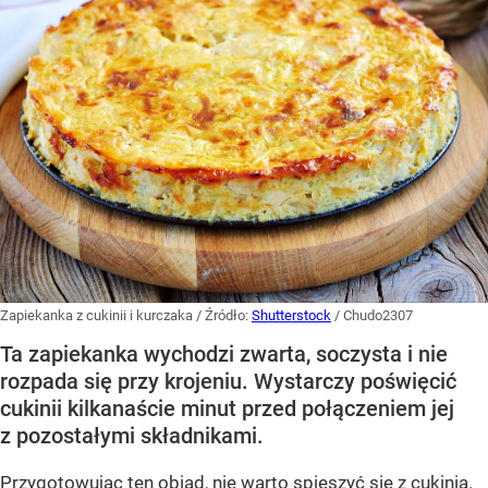
Zapiekanka z cukinii i kurczaka
/ Źródło:
Shutterstock
/
Chudo2307
Ta zapiekanka wychodzi zwarta, soczysta i nie
rozpada się przy krojeniu. Wystarczy poświęcić
cukinii kilkanaście minut przed połączeniem jej
z pozostałymi składnikami.
Przygotowując ten obiad, nie warto spieszyć się z cukinią.