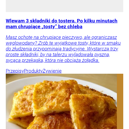
Wlewam 3 składniki do tostera. Po kilku minutach
mam chrupiące „tosty” bez chleba
Masz ochotę na chrupiące pieczywo, ale ograniczasz
węglowodany? Zrób te wyjątkowe tosty, które w smaku
do złudzenia przypominają tradycyjne. Wystarczą trzy
proste składniki, by na talerzu wylądowała pyszna,
sycąca przekąska, która nie obciąża żołądka.
Przepisy
Produkty
Żywienie