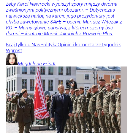
żeby Karol Nawrocki wyciszył spory między dwoma
zwaśnionymi politycznymi obozami. – Dotychczas
największą hańbą na karcie jego prezydentury jest
chyba zawetowanie SAFE – ocenia Mariusz Witczak z
KO. – Mamy głowę państwa, z której możemy być
dumni – kontruje Marek Jakubiak z Rozwoju Plus.
Kraj
Tylko u Nas
Polityka
Opinie i komentarze
Tygodnik
Wprost
Magdalena
Frindt