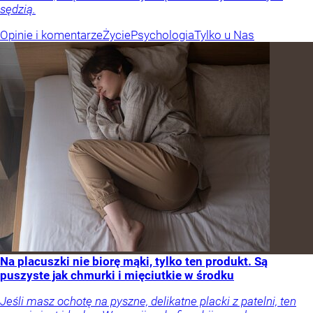
sędzią.
Opinie i komentarze
Życie
Psychologia
Tylko u Nas
Na placuszki nie biorę mąki, tylko ten produkt. Są
puszyste jak chmurki i mięciutkie w środku
Jeśli masz ochotę na pyszne, delikatne placki z patelni, ten