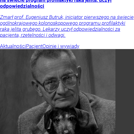
odpowiedzialności
Zmarł prof. Eugeniusz Butruk, inicjator pierwszego na świecie
ogólnokrajowego kolonoskopowego programu profilaktyki
raka jelita grubego. Lekarzy uczył odpowiedzialności za
pacjenta, rzetelności i odwagi.
Aktualności
Pacjent
Opinie i wywiady