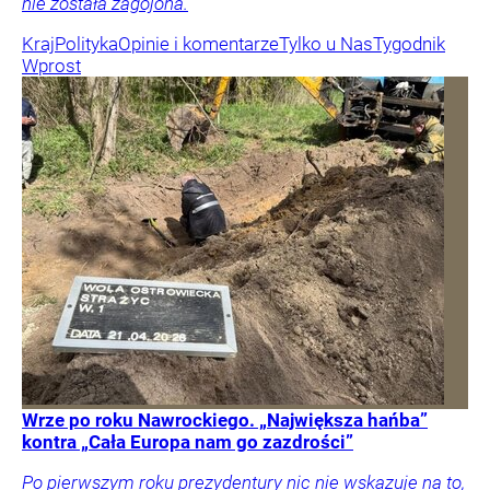
nie została zagojona.
Kraj
Polityka
Opinie i komentarze
Tylko u Nas
Tygodnik
Wprost
Wrze po roku Nawrockiego. „Największa hańba”
kontra „Cała Europa nam go zazdrości”
Po pierwszym roku prezydentury nic nie wskazuje na to,