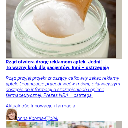
Rząd otwiera drogę reklamom aptek. Jedni:
To ważny krok dla pacjentów. Inni – ostrzegają
Rząd przyjął projekt znoszący całkowity zakaz reklamy
aptek. Organizacje pracodawców mówią o łatwiejszym
dostępie do informacji o szczepieniach i opiece
farmaceutycznej. Prezes NRA – ostrzega.
Aktualności
Innowacje i farmacja
Anna
Kopras-Fijołek