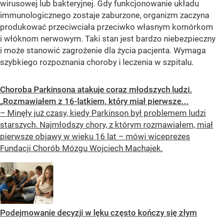
wirusowej lub bakteryjnej. Gdy funkcjonowanie układu
immunologicznego zostaje zaburzone, organizm zaczyna
produkować przeciwciała przeciwko własnym komórkom
i włóknom nerwowym. Taki stan jest bardzo niebezpieczny
i może stanowić zagrożenie dla życia pacjenta. Wymaga
szybkiego rozpoznania choroby i leczenia w szpitalu.
Choroba Parkinsona atakuje coraz młodszych ludzi.
„Rozmawiałem z 16-latkiem, który miał pierwsze...
– Minęły już czasy, kiedy Parkinson był problemem ludzi
starszych. Najmłodszy chory, z którym rozmawiałem, miał
pierwsze objawy w wieku 16 lat – mówi wiceprezes
Fundacji Chorób Mózgu Wojciech Machajek.
Podejmowanie decyzji w lęku często kończy się złym