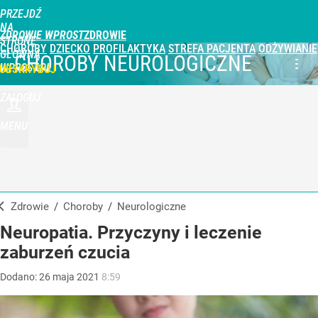
PRZEJDŹ
NA
ZDROWIE WPROST
STRONĘ
CHOROBY
DZIECKO
PROFILAKTYKA
STREFA PACJENTA
ODŻYWIANIE
GŁÓWNĄ
CHOROBY NEUROLOGICZNE
WPROST.PL
UBSKRYBUJ
ZALOGUJ
MENU
Zdrowie
/
Choroby
/
neurologiczne
Neuropatia. Przyczyny i leczenie
zaburzeń czucia
Dodano:
26
maja
2021
8:59