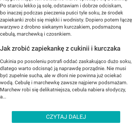
Po starciu lekko ją solę, odstawiam i dobrze odciskam,
bo inaczej podczas pieczenia puści tyle soku, że środek
zapiekanki zrobi się miękki i wodnisty. Dopiero potem łączę
warzywo z drobno siekanym kurczakiem, podsmażoną
cebulą, marchewką i czosnkiem.
Jak zrobić zapiekankę z cukinii i kurczaka
Cukinia po posoleniu potrafi oddać zaskakująco dużo soku,
dlatego warto odcisnąć ją naprawdę porządnie. Nie musi
być zupełnie sucha, ale w dłoni nie powinna już ociekać
wodą. Cebulę i marchewkę zawsze najpierw podsmażam.
Marchew robi się delikatniejsza, cebula nabiera słodyczy,
a...
CZYTAJ DALEJ