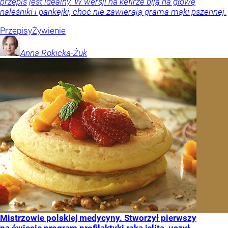
przepis jest idealny. W wersji na kefirze biją na głowę
naleśniki i pankejki, choć nie zawierają grama mąki pszennej.
Przepisy
Żywienie
Anna
Rokicka-Żuk
Mistrzowie polskiej medycyny. Stworzył pierwszy
na świecie program profilaktyki raka jelita, uczył