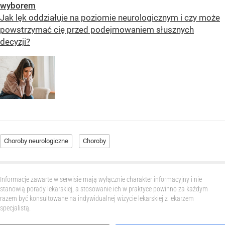
wyborem
Jak lęk oddziałuje na poziomie neurologicznym i czy może
powstrzymać cię przed podejmowaniem słusznych
decyzji?
Choroby neurologiczne
Choroby
Informacje zawarte w serwisie mają wyłącznie charakter informacyjny i nie
stanowią porady lekarskiej, a stosowanie ich w praktyce powinno za każdym
razem być konsultowane na indywidualnej wizycie lekarskiej z lekarzem
specjalistą.