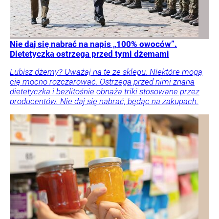
Nie daj się nabrać na napis „100% owoców”.
Dietetyczka ostrzega przed tymi dżemami
Lubisz dżemy? Uważaj na te ze sklepu. Niektóre mogą
cię mocno rozczarować. Ostrzega przed nimi znana
dietetyczka i bezlitośnie obnaża triki stosowane przez
producentów. Nie daj się nabrać, będąc na zakupach.