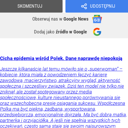
SKOMENTUJ
UDOSTĘPNIJ
Obserwuj nas
w
Google News
Dodaj jako
źródło w Google
Cicha epidemia wśród Polek. Dane naprawdę niepokoją
Jeszcze kilkanaście lat temu mówiło się o „superwoman” –
kobiecie, która miała z powodzeniem łączyć karierę
zawodową, macierzyństwo, atrakcyjny wygląd, aktywność
społeczną i szczęśliwy związek. Dziś ten model nie tylko nie
zniknął, ale został spotęgowany przez media
społecznościowe, kulturę nieustannego porównywania się
oraz wszechobecną presję osiągania sukcesu. Współczesna
Polka ma być piękna, zadbana, wysportowana,
przedsiębiorcza, emocjonalnie dojrzała. Ma być dobrą matką,
partnerką i przyjaciółką. A jeśli nie spełnia wszystkich tych
oczekiwań, często sama staje się swoim najsurowszym