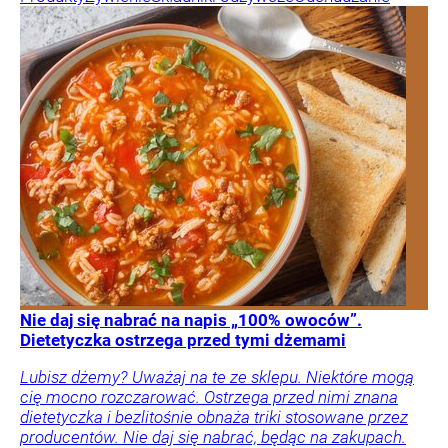
Nie daj się nabrać na napis „100% owoców”.
Dietetyczka ostrzega przed tymi dżemami
Lubisz dżemy? Uważaj na te ze sklepu. Niektóre mogą
cię mocno rozczarować. Ostrzega przed nimi znana
dietetyczka i bezlitośnie obnaża triki stosowane przez
producentów. Nie daj się nabrać, będąc na zakupach.