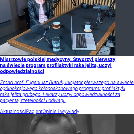
Mistrzowie polskiej medycyny. Stworzył pierwszy
na świecie program profilaktyki raka jelita, uczył
odpowiedzialności
Zmarł prof. Eugeniusz Butruk, inicjator pierwszego na świecie
ogólnokrajowego kolonoskopowego programu profilaktyki
raka jelita grubego. Lekarzy uczył odpowiedzialności za
pacjenta, rzetelności i odwagi.
Aktualności
Pacjent
Opinie i wywiady