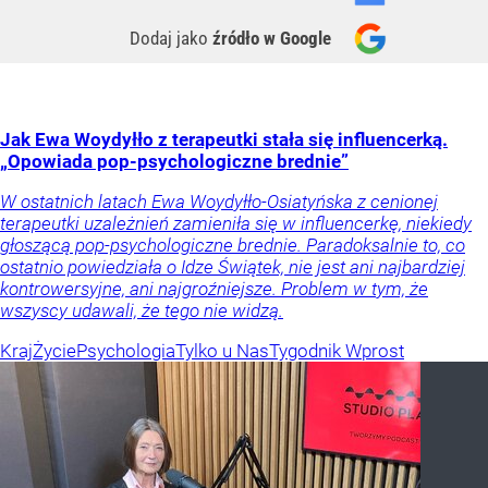
Dodaj jako
źródło w Google
Jak Ewa Woydyłło z terapeutki stała się influencerką.
„Opowiada pop-psychologiczne brednie”
W ostatnich latach Ewa Woydyłło-Osiatyńska z cenionej
terapeutki uzależnień zamieniła się w influencerkę, niekiedy
głoszącą pop-psychologiczne brednie. Paradoksalnie to, co
ostatnio powiedziała o Idze Świątek, nie jest ani najbardziej
kontrowersyjne, ani najgroźniejsze. Problem w tym, że
wszyscy udawali, że tego nie widzą.
Kraj
Życie
Psychologia
Tylko u Nas
Tygodnik Wprost