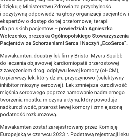
i dziękuję Ministerstwu Zdrowia za przychylność
i pozytywną odpowiedź na głosy organizacji pacjentów
i
ekspertów o dostęp do tej przełomowej terapii
dla polskich pacjentów –
powiedziała Agnieszka
Wołczenko, prezeska Ogólnopolskiego Stowarzyszenia
Pacjentów ze Schorzeniami Serca i Naczyń „EcoSerce”.
Mawakamten, doustny lek firmy Bristol Myers Squibb
do leczenia objawowej kardiomiopatii przerostowej
z zawężeniem drogi odpływu lewej komory (oHCM),
to pierwszy lek, który działa przyczynowo (selektywny
inhibitor miozyny sercowej). Lek zmniejsza kurczliwość
mięśnia sercowego poprzez hamowanie nadmiernego
tworzenia mostka miozyna-aktyna, który powoduje
nadkurczliwość, przerost lewej komory i zmniejszoną
podatność rozkurczową.
Mawakamten został zarejestrowany przez Komisję
Europejską w czerwcu 2023 r. Podstawą rejestracji leku