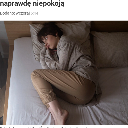
naprawdę niepokoją
Dodano:
wczoraj
6:44