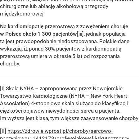
chirurgiczne lub ablację alkoholową przegrody
międzykomorowej.
Na kardiomiopatię przerostową z zawężeniem choruje
w Polsce około 1 300 pacjentów
[iii]
, jednak populacja
ta jest prawdopodobnie niedoszacowana. Polskie dane
wskazują, iż ponad 30% pacjentów z kardiomiopatią
przerostową umiera w okresie 5 lat od rozpoznania
choroby.
[I] Skala NYHA – zaproponowana przez Nowojorskie
Towarzystwo Kardiologiczne (NYHA – New York Heart
Association) 4-stopniowa skala służąca do klasyfikacji
ciężkości objawów niewydolności serca u pacjenta.
Im wyższa jest klasa, tym większe zaawansowanie choroby
[II]
https://zdrowie.wprost.pl/choroby/sercowo-
naczyniowe/11412178/prof-wojakowski-skutecznosc-