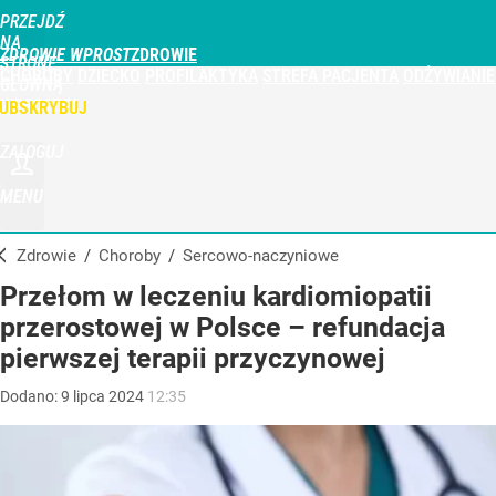
PRZEJDŹ
NA
ZDROWIE WPROST
STRONĘ
CHOROBY
DZIECKO
PROFILAKTYKA
STREFA PACJENTA
ODŻYWIANIE
GŁÓWNĄ
WPROST.PL
UBSKRYBUJ
ZALOGUJ
MENU
Zdrowie
/
Choroby
/
sercowo-naczyniowe
Przełom w leczeniu kardiomiopatii
przerostowej w Polsce – refundacja
pierwszej terapii przyczynowej
Dodano:
9
lipca
2024
12:35