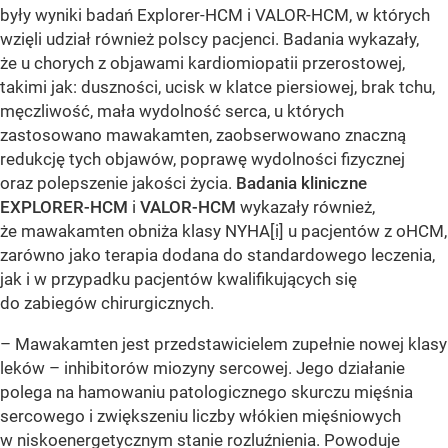
były wyniki badań Explorer-HCM i VALOR-HCM, w których
wzięli udział również polscy pacjenci. Badania wykazały,
że u chorych z objawami kardiomiopatii przerostowej,
takimi jak: duszności, ucisk w klatce piersiowej, brak tchu,
męczliwość, mała wydolność serca, u których
zastosowano mawakamten, zaobserwowano znaczną
redukcję tych objawów, poprawę wydolności fizycznej
oraz polepszenie jakości życia.
Badania kliniczne
EXPLORER-HCM
i
VALOR-HCM
wykazały również,
że mawakamten obniża klasy NYHA
[i]
u pacjentów z oHCM,
zarówno jako terapia dodana do standardowego leczenia,
jak i w przypadku pacjentów kwalifikujących się
do zabiegów chirurgicznych.
– Mawakamten jest przedstawicielem zupełnie nowej klasy
leków – inhibitorów miozyny sercowej. Jego działanie
polega na hamowaniu patologicznego skurczu mięśnia
sercowego i zwiększeniu liczby włókien mięśniowych
w niskoenergetycznym stanie rozluźnienia. Powoduje