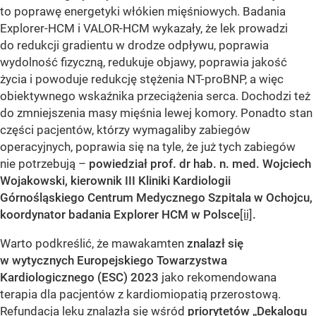
to poprawę energetyki włókien mięśniowych. Badania
Explorer-HCM i VALOR-HCM wykazały, że lek prowadzi
do redukcji gradientu w drodze odpływu, poprawia
wydolność fizyczną, redukuje objawy, poprawia jakość
życia i powoduje redukcję stężenia NT-proBNP, a więc
obiektywnego wskaźnika przeciążenia serca. Dochodzi też
do zmniejszenia masy mięśnia lewej komory. Ponadto stan
części pacjentów, którzy wymagaliby zabiegów
operacyjnych, poprawia się na tyle, że już tych zabiegów
nie potrzebują –
powiedział prof. dr hab. n. med. Wojciech
Wojakowski, kierownik III Kliniki Kardiologii
Górnośląskiego Centrum Medycznego Szpitala w Ochojcu,
koordynator badania Explorer HCM w Polsce
[ii]
.
Warto podkreślić, że mawakamten
znalazł się
w wytycznych Europejskiego Towarzystwa
Kardiologicznego (ESC) 2023
jako rekomendowana
terapia dla pacjentów z kardiomiopatią przerostową.
Refundacja leku znalazła się wśród
priorytetów „Dekalogu