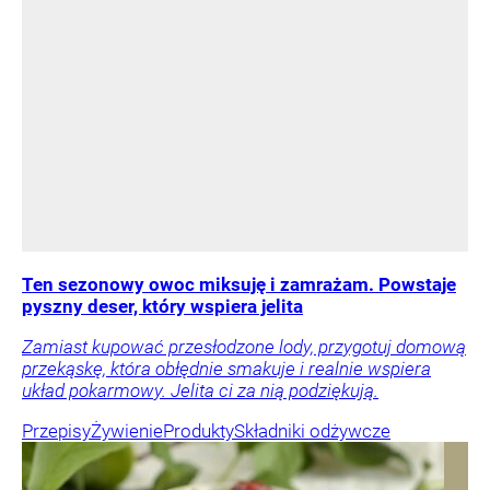
Ten sezonowy owoc miksuję i zamrażam. Powstaje
pyszny deser, który wspiera jelita
Zamiast kupować przesłodzone lody, przygotuj domową
przekąskę, która obłędnie smakuje i realnie wspiera
układ pokarmowy. Jelita ci za nią podziękują.
Przepisy
Żywienie
Produkty
Składniki odżywcze