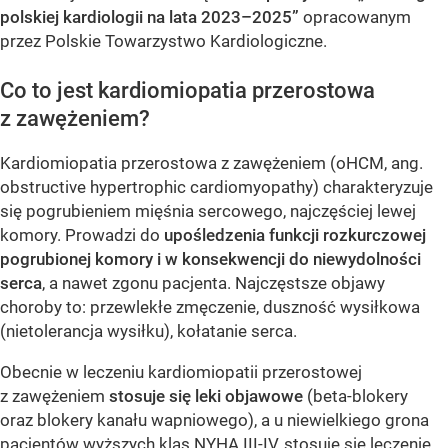
polskiej kardiologii na lata 2023–2025”
opracowanym
przez Polskie Towarzystwo Kardiologiczne.
Co to jest kardiomiopatia przerostowa
z zawężeniem?
Kardiomiopatia przerostowa z zawężeniem (oHCM, ang.
obstructive hypertrophic cardiomyopathy) charakteryzuje
się pogrubieniem mięśnia sercowego, najczęściej lewej
komory. Prowadzi do
upośledzenia funkcji rozkurczowej
pogrubionej komory i w konsekwencji do niewydolności
serca
, a nawet zgonu pacjenta. Najczęstsze objawy
choroby to: przewlekłe zmęczenie, duszność wysiłkowa
(nietolerancja wysiłku), kołatanie serca.
Obecnie w leczeniu kardiomiopatii przerostowej
z zawężeniem
stosuje się leki objawowe
(beta-blokery
oraz blokery kanału wapniowego), a u niewielkiego grona
pacjentów wyższych klas NYHA III-IV, stosuje się leczenie