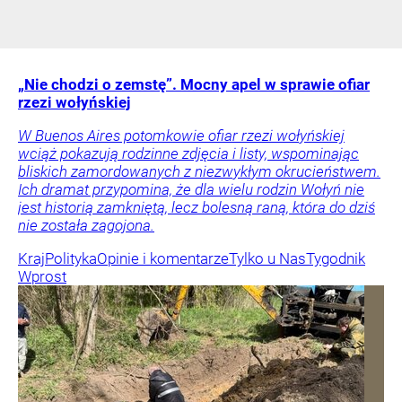
„Nie chodzi o zemstę”. Mocny apel w sprawie ofiar
rzezi wołyńskiej
W Buenos Aires potomkowie ofiar rzezi wołyńskiej
wciąż pokazują rodzinne zdjęcia i listy, wspominając
bliskich zamordowanych z niezwykłym okrucieństwem.
Ich dramat przypomina, że dla wielu rodzin Wołyń nie
jest historią zamkniętą, lecz bolesną raną, która do dziś
nie została zagojona.
Kraj
Polityka
Opinie i komentarze
Tylko u Nas
Tygodnik
Wprost