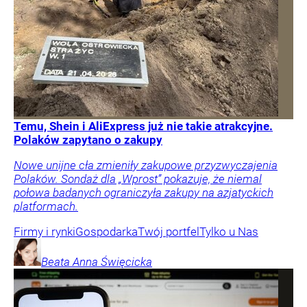
Temu, Shein i AliExpress już nie takie atrakcyjne.
Polaków zapytano o zakupy
Nowe unijne cła zmieniły zakupowe przyzwyczajenia
Polaków. Sondaż dla „Wprost” pokazuje, że niemal
połowa badanych ograniczyła zakupy na azjatyckich
platformach.
Firmy i rynki
Gospodarka
Twój portfel
Tylko u Nas
Beata Anna
Święcicka