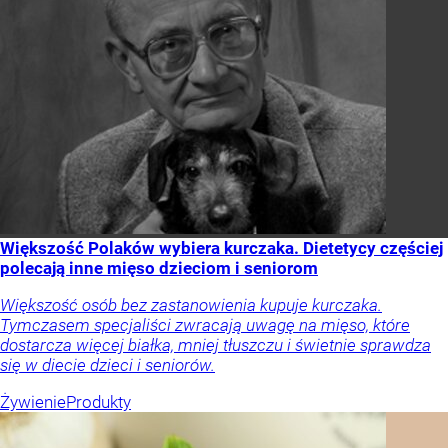
Większość Polaków wybiera kurczaka. Dietetycy częściej
polecają inne mięso dzieciom i seniorom
Większość osób bez zastanowienia kupuje kurczaka.
Tymczasem specjaliści zwracają uwagę na mięso, które
dostarcza więcej białka, mniej tłuszczu i świetnie sprawdza
się w diecie dzieci i seniorów.
Żywienie
Produkty