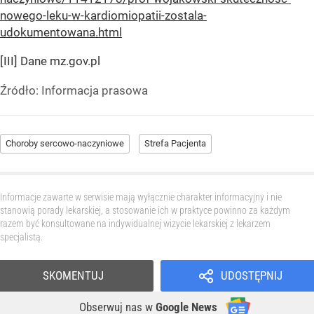
nowego-leku-w-kardiomiopatii-zostala-
udokumentowana.html
[III] Dane mz.gov.pl
Źródło:
Informacja prasowa
Choroby sercowo-naczyniowe
Strefa Pacjenta
Informacje zawarte w serwisie mają wyłącznie charakter informacyjny i nie
stanowią porady lekarskiej, a stosowanie ich w praktyce powinno za każdym
razem być konsultowane na indywidualnej wizycie lekarskiej z lekarzem
specjalistą.
SKOMENTUJ
UDOSTĘPNIJ
Obserwuj nas
w
Google News