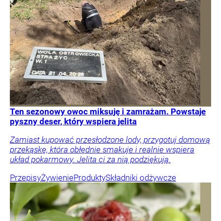
Ten sezonowy owoc miksuję i zamrażam. Powstaje
pyszny deser, który wspiera jelita
Zamiast kupować przesłodzone lody, przygotuj domową
przekąskę, która obłędnie smakuje i realnie wspiera
układ pokarmowy. Jelita ci za nią podziękują.
Przepisy
Żywienie
Produkty
Składniki odżywcze