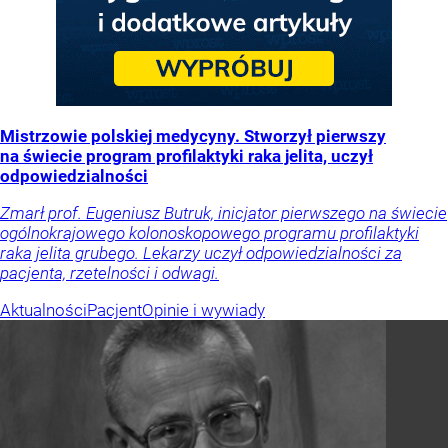
Mistrzowie polskiej medycyny. Stworzył pierwszy
na świecie program profilaktyki raka jelita, uczył
odpowiedzialności
Zmarł prof. Eugeniusz Butruk, inicjator pierwszego na świecie
ogólnokrajowego kolonoskopowego programu profilaktyki
raka jelita grubego. Lekarzy uczył odpowiedzialności za
pacjenta, rzetelności i odwagi.
Aktualności
Pacjent
Opinie i wywiady