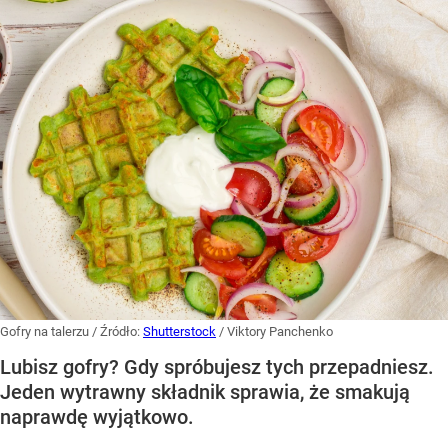
Gofry na talerzu
/ Źródło:
Shutterstock
/
Viktory Panchenko
Lubisz gofry? Gdy spróbujesz tych przepadniesz.
Jeden wytrawny składnik sprawia, że smakują
naprawdę wyjątkowo.