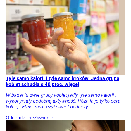
Tyle samo kalorii i tyle samo kroków. Jedna grupa
kobiet schudła o 40 proc. więcej
W badaniu dwie grupy kobiet jadły tyle samo kalorii i
wykonywały podobną aktywność. Różniła je tylko pora
kolacji. Efekt zaskoczył nawet badaczy.
Odchudzanie
Żywienie