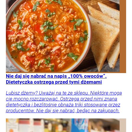
Nie daj się nabrać na napis „100% owoców”.
Dietetyczka ostrzega przed tymi dżemami
Lubisz dżemy? Uważaj na te ze sklepu. Niektóre mogą
cię mocno rozczarować. Ostrzega przed nimi znana
dietetyczka i bezlitośnie obnaża triki stosowane przez
producentów. Nie daj się nabrać, będąc na zakupach.