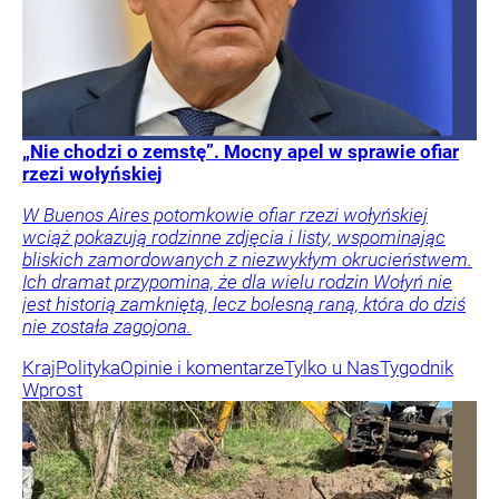
„Nie chodzi o zemstę”. Mocny apel w sprawie ofiar
rzezi wołyńskiej
W Buenos Aires potomkowie ofiar rzezi wołyńskiej
wciąż pokazują rodzinne zdjęcia i listy, wspominając
bliskich zamordowanych z niezwykłym okrucieństwem.
Ich dramat przypomina, że dla wielu rodzin Wołyń nie
jest historią zamkniętą, lecz bolesną raną, która do dziś
nie została zagojona.
Kraj
Polityka
Opinie i komentarze
Tylko u Nas
Tygodnik
Wprost