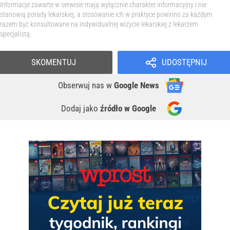
Informacje zawarte w serwisie mają wyłącznie charakter informacyjny i nie
stanowią porady lekarskiej, a stosowanie ich w praktyce powinno za każdym
razem być konsultowane na indywidualnej wizycie lekarskiej z lekarzem
specjalistą.
SKOMENTUJ
UDOSTĘPNIJ
Obserwuj nas
w
Google News
Dodaj jako
źródło w Google