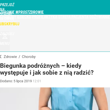
PRZEJDŹ
NA
ZDROWIE WPROST
STRONĘ
CHOROBY
DZIECKO
PROFILAKTYKA
STREFA PACJENTA
ODŻYWIANIE
GŁÓWNĄ
WPROST.PL
UBSKRYBUJ
ZALOGUJ
MENU
Zdrowie
/
Choroby
Biegunka podróżnych – kiedy
występuje i jak sobie z nią radzić?
Dodano:
5
lipca
2019
12:01