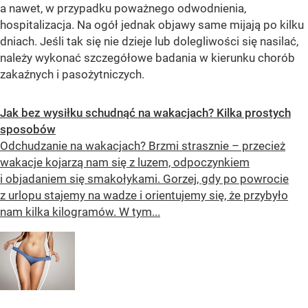
a nawet, w przypadku poważnego odwodnienia,
hospitalizacja. Na ogół jednak objawy same mijają po kilku
dniach. Jeśli tak się nie dzieje lub dolegliwości się nasilać,
należy wykonać szczegółowe badania w kierunku chorób
zakaźnych i pasożytniczych.
Jak bez wysiłku schudnąć na wakacjach? Kilka prostych
sposobów
Odchudzanie na wakacjach? Brzmi strasznie – przecież
wakacje kojarzą nam się z luzem, odpoczynkiem
i objadaniem się smakołykami. Gorzej, gdy po powrocie
z urlopu stajemy na wadze i orientujemy się, że przybyło
nam kilka kilogramów. W tym...