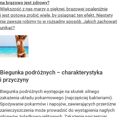
na brązowo jest zdrowy?
Większość z nas marzy o pięknej, brązowej opaleniźnie
i jest gotowa zrobić wiele, by osiągnąć ten efekt. Niestety
nie zawsze robimy to w rozsądny sposób. Jakich zachowań
unikać?
Biegunka podróżnych – charakterystyka
i przyczyny
Biegunka podróżnych występuje na skutek silnego
zakażenia układu pokarmowego (najczęściej bakteriami).
Spożywanie pokarmów i napojów, zawierających przeróżne
zanieczyszczenia może prowadzić do wystąpienia nagłych
objawów żołądkowo-jelitowych. Zakażenie najczęściej