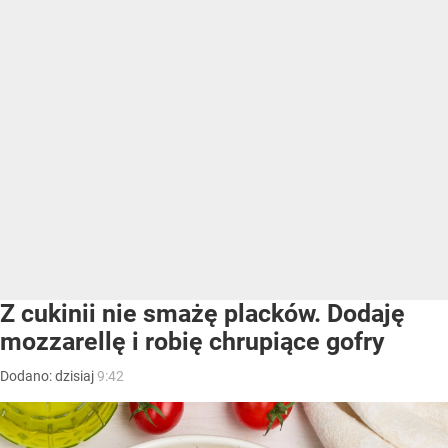
Z cukinii nie smażę placków. Dodaję
mozzarellę i robię chrupiące gofry
Dodano:
dzisiaj
9:42