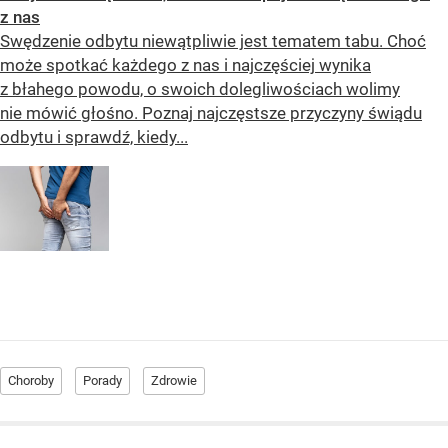
z nas
Swędzenie odbytu niewątpliwie jest tematem tabu. Choć
może spotkać każdego z nas i najczęściej wynika
z błahego powodu, o swoich dolegliwościach wolimy
nie mówić głośno. Poznaj najczęstsze przyczyny świądu
odbytu i sprawdź, kiedy...
Choroby
Porady
Zdrowie