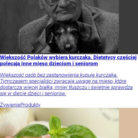
Większość Polaków wybiera kurczaka. Dietetycy częściej
polecają inne mięso dzieciom i seniorom
Większość osób bez zastanowienia kupuje kurczaka.
Tymczasem specjaliści zwracają uwagę na mięso, które
dostarcza więcej białka, mniej tłuszczu i świetnie sprawdza
się w diecie dzieci i seniorów.
Żywienie
Produkty