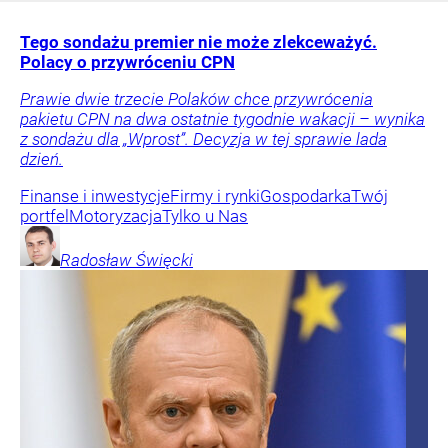
Tego sondażu premier nie może zlekceważyć.
Polacy o przywróceniu CPN
Prawie dwie trzecie Polaków chce przywrócenia
pakietu CPN na dwa ostatnie tygodnie wakacji – wynika
z sondażu dla „Wprost”. Decyzja w tej sprawie lada
dzień.
Finanse i inwestycje
Firmy i rynki
Gospodarka
Twój
portfel
Motoryzacja
Tylko u Nas
Radosław
Święcki