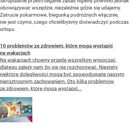
Skrupulatne przestrzeganie zasad higieny powinno jednak
obowiązywać wszędzie, niezależnie gdzie się udajemy.
Zatrucie pokarmowe, biegunką podróżnych włącznie,
nie jest czymś, czego chcielibyśmy doświadczyć podczas
urlopu.
10 problemów ze zdrowiem, które mogą wystąpić
na wakacjach
Na wakacjach chcemy przede wszystkim wypocząć,
dlatego zależy nam, by się nie rozchorować. Niestety,
niektóre dolegliwości mogą być spowodowane naszym
nieroztropnym zachowaniem. Oto kilka problemów
ze zdrowiem, które mogą wystąpić...