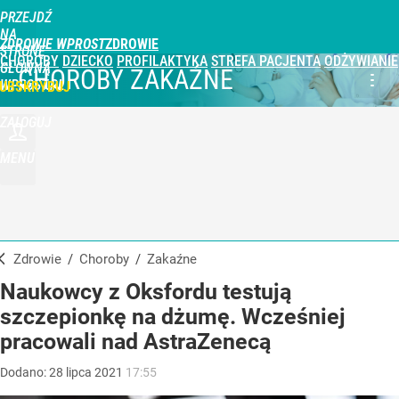
PRZEJDŹ
NA
ZDROWIE WPROST
STRONĘ
CHOROBY
DZIECKO
PROFILAKTYKA
STREFA PACJENTA
ODŻYWIANIE
GŁÓWNĄ
CHOROBY ZAKAŹNE
WPROST.PL
UBSKRYBUJ
ZALOGUJ
MENU
Zdrowie
/
Choroby
/
zakaźne
Naukowcy z Oksfordu testują
szczepionkę na dżumę. Wcześniej
pracowali nad AstraZenecą
Dodano:
28
lipca
2021
17:55