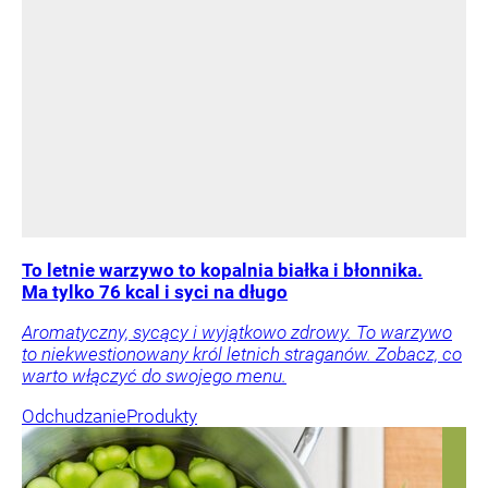
To letnie warzywo to kopalnia białka i błonnika.
Ma tylko 76 kcal i syci na długo
Aromatyczny, sycący i wyjątkowo zdrowy. To warzywo
to niekwestionowany król letnich straganów. Zobacz, co
warto włączyć do swojego menu.
Odchudzanie
Produkty