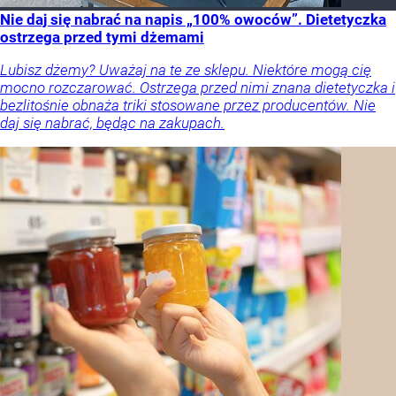
Nie daj się nabrać na napis „100% owoców”. Dietetyczka
ostrzega przed tymi dżemami
Lubisz dżemy? Uważaj na te ze sklepu. Niektóre mogą cię
mocno rozczarować. Ostrzega przed nimi znana dietetyczka i
bezlitośnie obnaża triki stosowane przez producentów. Nie
daj się nabrać, będąc na zakupach.