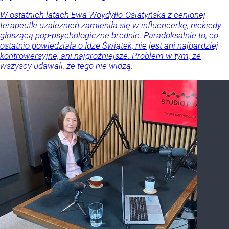
W ostatnich latach Ewa Woydyłło-Osiatyńska z cenionej
terapeutki uzależnień zamieniła się w influencerkę, niekiedy
głoszącą pop-psychologiczne brednie. Paradoksalnie to, co
ostatnio powiedziała o Idze Świątek, nie jest ani najbardziej
kontrowersyjne, ani najgroźniejsze. Problem w tym, że
wszyscy udawali, że tego nie widzą.