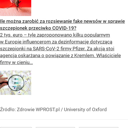
Ile można zarobić za rozsiewanie fake newsów w sprawie
szczepionek przeciwko COVID-19?
2 tys. euro – tyle zaproponowano kilku popularnym
w Europie influencerom za dezinformację dotyczącą
szczepionki na SARS-CoV-2 firmy Pfizer. Za akcją stoi
agencja oskarżana o powiązanie z Kremlem. Właściciele
firmy w cieniu...
Źródło:
Zdrowie WPROST.pl
/
University of Oxford