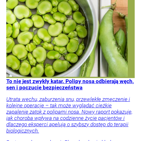
To nie jest zwykły katar. Polipy nosa odbierają węch,
sen i poczucie bezpieczeństwa
Utrata węchu, zaburzenia snu, przewlekłe zmęczenie i
kolejne operacje – tak może wyglądać ciężkie
zapalenie zatok z polipami nosa. Nowy raport pokazuje,
jak choroba wpływa na codzienne życie pacjentów i
dlaczego eksperci apelują o szybszy dostęp do terapii
biologicznych.