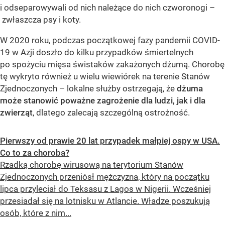
i odseparowywali od nich należące do nich czworonogi –
zwłaszcza psy i koty.
W 2020 roku, podczas początkowej fazy pandemii COVID-
19 w Azji doszło do kilku przypadków śmiertelnych
po spożyciu mięsa świstaków zakażonych dżumą. Chorobę
tę wykryto również u wielu wiewiórek na terenie Stanów
Zjednoczonych – lokalne służby ostrzegają, że
dżuma
może stanowić poważne zagrożenie dla ludzi, jak i dla
zwierząt
, dlatego zalecają szczególną ostrożność.
Pierwszy od prawie 20 lat przypadek małpiej ospy w USA.
Co to za choroba?
Rzadką chorobę wirusową na terytorium Stanów
Zjednoczonych przeniósł mężczyzna, który na początku
lipca przyleciał do Teksasu z Lagos w Nigerii. Wcześniej
przesiadał się na lotnisku w Atlancie. Władze poszukują
osób, które z nim...