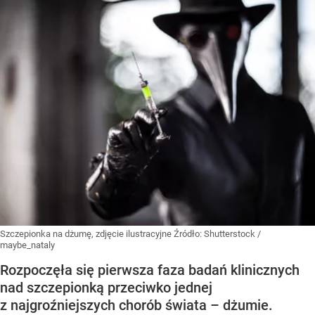
Szczepionka na dżumę, zdjęcie ilustracyjne
Źródło:
Shutterstock
/
maybe_nataly
Rozpoczęła się pierwsza faza badań klinicznych
nad szczepionką przeciwko jednej
z najgroźniejszych chorób świata – dżumie.