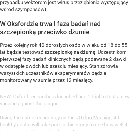
przypadku wektorem jest wirus przeziębienia występujący
wśród szympansów).
W Oksfordzie trwa I faza badań nad
szczepionką przeciwko dżumie
Przez kolejny rok 40 dorosłych osób w wieku od 18 do 55
lat będzie testować
szczepionkę na dżumę
. Uczestnikom
pierwszej fazy badań klinicznych będą podawane 2 dawki
w odstępie dwóch lub sześciu miesięcy. Stan zdrowia
wszystkich uczestników eksperymentów będzie
monitorowany w sumie przez 12 miesięcy.
NEW: Oxford researchers launch Phase 1 trial to test a new
vaccine against the plague.
Using the same technology as the
#OxfordVaccine
, 40
healthy adults will take part in this study to see how well it