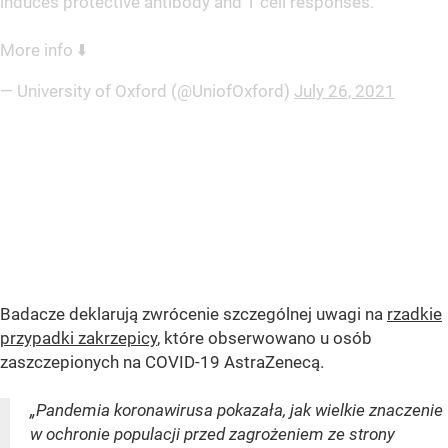
induces protective antibody and T cell responses.
More info ⬇️
— University of Oxford (@UniofOxford)
July 26, 2021
Badacze deklarują zwrócenie szczególnej uwagi na
rzadkie
przypadki zakrzepicy
, które obserwowano u osób
zaszczepionych na COVID-19 AstraZenecą.
„Pandemia koronawirusa pokazała, jak wielkie znaczenie
w ochronie populacji przed zagrożeniem ze strony