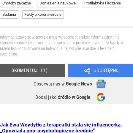
Choroby zakaźne
Doniesienia naukowe
Profilaktyka i leczenie
Badania
Fakty o koronawirusie
Informacje zawarte w serwisie mają wyłącznie charakter informacyjny i nie
stanowią porady lekarskiej, a stosowanie ich w praktyce powinno za każdym
razem być konsultowane na indywidualnej wizycie lekarskiej z lekarzem
specjalistą.
SKOMENTUJ
UDOSTĘPNIJ
1
Obserwuj nas
w
Google News
Dodaj jako
źródło w Google
Jak Ewa Woydyłło z terapeutki stała się influencerką.
„Opowiada pop-psychologiczne brednie”