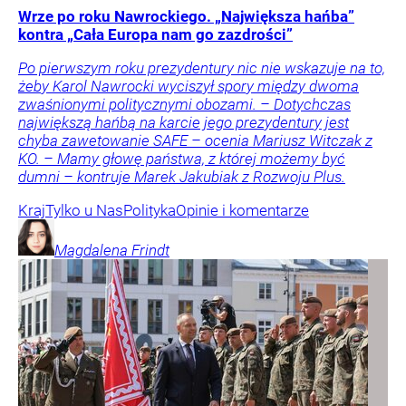
Wrze po roku Nawrockiego. „Największa hańba”
kontra „Cała Europa nam go zazdrości”
Po pierwszym roku prezydentury nic nie wskazuje na to,
żeby Karol Nawrocki wyciszył spory między dwoma
zwaśnionymi politycznymi obozami. – Dotychczas
największą hańbą na karcie jego prezydentury jest
chyba zawetowanie SAFE – ocenia Mariusz Witczak z
KO. – Mamy głowę państwa, z której możemy być
dumni – kontruje Marek Jakubiak z Rozwoju Plus.
Kraj
Tylko u Nas
Polityka
Opinie i komentarze
Magdalena
Frindt