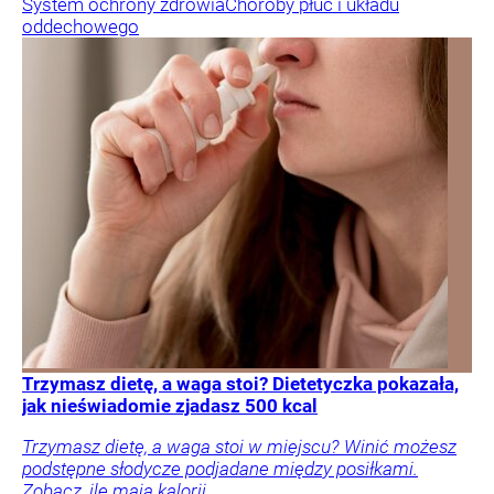
System ochrony zdrowia
Choroby płuc i układu
oddechowego
Trzymasz dietę, a waga stoi? Dietetyczka pokazała,
jak nieświadomie zjadasz 500 kcal
Trzymasz dietę, a waga stoi w miejscu? Winić możesz
podstępne słodycze podjadane między posiłkami.
Zobacz, ile mają kalorii.