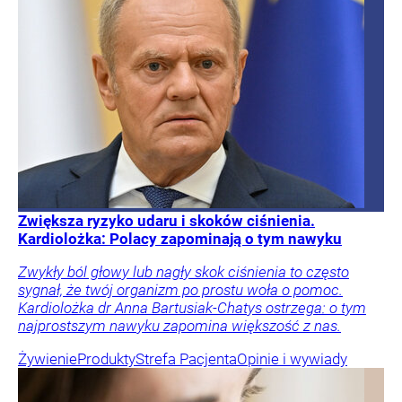
Zwiększa ryzyko udaru i skoków ciśnienia.
Kardiolożka: Polacy zapominają o tym nawyku
Zwykły ból głowy lub nagły skok ciśnienia to często
sygnał, że twój organizm po prostu woła o pomoc.
Kardiolożka dr Anna Bartusiak-Chatys ostrzega: o tym
najprostszym nawyku zapomina większość z nas.
Żywienie
Produkty
Strefa Pacjenta
Opinie i wywiady