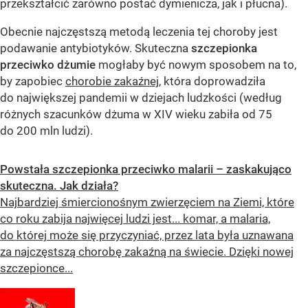
przekształcić zarówno postać dymienicza, jak i płucna).
Obecnie najczęstszą metodą leczenia tej choroby jest
podawanie antybiotyków. Skuteczna
szczepionka
przeciwko dżumie
mogłaby być nowym sposobem na to,
by zapobiec
chorobie zakaźnej
, która doprowadziła
do największej pandemii w dziejach ludzkości (według
różnych szacunków dżuma w XIV wieku zabiła od 75
do 200 mln ludzi).
Powstała szczepionka przeciwko malarii – zaskakująco
skuteczna. Jak działa?
Najbardziej śmiercionośnym zwierzęciem na Ziemi, które
co roku zabija najwięcej ludzi jest... komar, a malaria,
do której może się przyczyniać, przez lata była uznawana
za najczęstszą chorobę zakaźną na świecie. Dzięki nowej
szczepionce...