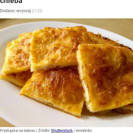
chleba
Dodano:
wczoraj
21:22
Przekąska na talerzu
/ Źródło:
Shutterstock
/
emrekrbc