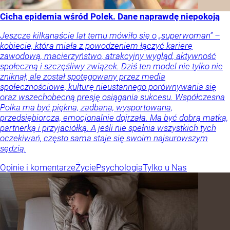
Cicha epidemia wśród Polek. Dane naprawdę niepokoją
Jeszcze kilkanaście lat temu mówiło się o „superwoman” –
kobiecie, która miała z powodzeniem łączyć karierę
zawodową, macierzyństwo, atrakcyjny wygląd, aktywność
społeczną i szczęśliwy związek. Dziś ten model nie tylko nie
zniknął, ale został spotęgowany przez media
społecznościowe, kulturę nieustannego porównywania się
oraz wszechobecną presję osiągania sukcesu. Współczesna
Polka ma być piękna, zadbana, wysportowana,
przedsiębiorcza, emocjonalnie dojrzała. Ma być dobrą matką,
partnerką i przyjaciółką. A jeśli nie spełnia wszystkich tych
oczekiwań, często sama staje się swoim najsurowszym
sędzią.
Opinie i komentarze
Życie
Psychologia
Tylko u Nas