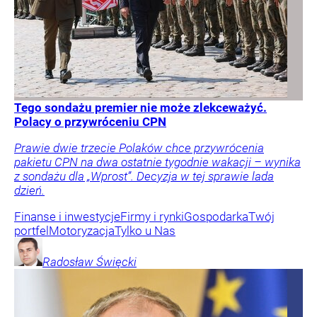
Tego sondażu premier nie może zlekceważyć.
Polacy o przywróceniu CPN
Prawie dwie trzecie Polaków chce przywrócenia
pakietu CPN na dwa ostatnie tygodnie wakacji – wynika
z sondażu dla „Wprost”. Decyzja w tej sprawie lada
dzień.
Finanse i inwestycje
Firmy i rynki
Gospodarka
Twój
portfel
Motoryzacja
Tylko u Nas
Radosław
Święcki