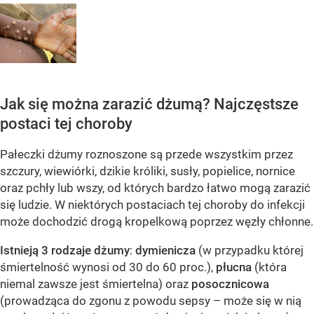
Jak się można zarazić dżumą? Najczęstsze
postaci tej choroby
Pałeczki dżumy roznoszone są przede wszystkim przez
szczury, wiewiórki, dzikie króliki, susły, popielice, nornice
oraz pchły lub wszy, od których bardzo łatwo mogą zarazić
się ludzie. W niektórych postaciach tej choroby do infekcji
może dochodzić drogą kropelkową poprzez węzły chłonne.
Istnieją 3 rodzaje dżumy
:
dymienicza
(w przypadku której
śmiertelność wynosi od 30 do 60 proc.),
płucna
(która
niemal zawsze jest śmiertelna) oraz
posocznicowa
(prowadząca do zgonu z powodu sepsy – może się w nią