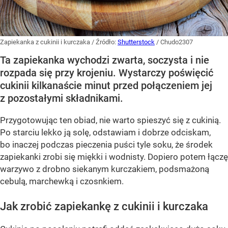
Zapiekanka z cukinii i kurczaka
/ Źródło:
Shutterstock
/
Chudo2307
Ta zapiekanka wychodzi zwarta, soczysta i nie
rozpada się przy krojeniu. Wystarczy poświęcić
cukinii kilkanaście minut przed połączeniem jej
z pozostałymi składnikami.
Przygotowując ten obiad, nie warto spieszyć się z cukinią.
Po starciu lekko ją solę, odstawiam i dobrze odciskam,
bo inaczej podczas pieczenia puści tyle soku, że środek
zapiekanki zrobi się miękki i wodnisty. Dopiero potem łączę
warzywo z drobno siekanym kurczakiem, podsmażoną
cebulą, marchewką i czosnkiem.
Jak zrobić zapiekankę z cukinii i kurczaka