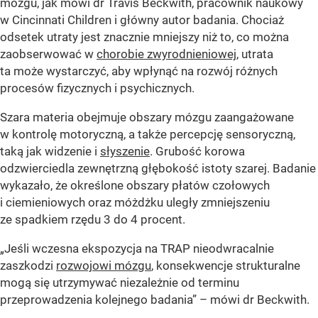
mózgu, jak mówi dr Travis Beckwith, pracownik naukowy
w Cincinnati Children i główny autor badania. Chociaż
odsetek utraty jest znacznie mniejszy niż to, co można
zaobserwować w
chorobie zwyrodnieniowej
, utrata
ta może wystarczyć, aby wpłynąć na rozwój różnych
procesów fizycznych i psychicznych.
Szara materia obejmuje obszary mózgu zaangażowane
w kontrolę motoryczną, a także percepcję sensoryczną,
taką jak widzenie i
słyszenie
. Grubość korowa
odzwierciedla zewnętrzną głębokość istoty szarej. Badanie
wykazało, że określone obszary płatów czołowych
i ciemieniowych oraz móżdżku uległy zmniejszeniu
ze spadkiem rzędu 3 do 4 procent.
„Jeśli wczesna ekspozycja na TRAP nieodwracalnie
zaszkodzi
rozwojowi mózgu
, konsekwencje strukturalne
mogą się utrzymywać niezależnie od terminu
przeprowadzenia kolejnego badania” – mówi dr Beckwith.