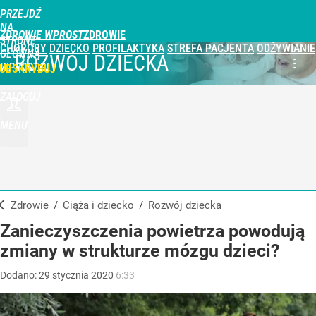
PRZEJDŹ
NA
ZDROWIE WPROST
STRONĘ
CHOROBY
DZIECKO
PROFILAKTYKA
STREFA PACJENTA
ODŻYWIANIE
GŁÓWNĄ
ROZWÓJ DZIECKA
WPROST.PL
UBSKRYBUJ
ZALOGUJ
MENU
Zdrowie
/
Ciąża i dziecko
/
Rozwój dziecka
Zanieczyszczenia powietrza powodują
zmiany w strukturze mózgu dzieci?
Dodano:
29
stycznia
2020
6:33