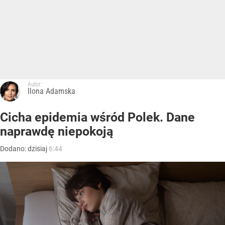
Autor:
Ilona Adamska
Cicha epidemia wśród Polek. Dane
naprawdę niepokoją
Dodano:
dzisiaj
6:44