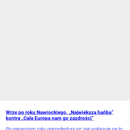
Wrze po roku Nawrockiego. „Największa hańba”
kontra „Cała Europa nam go zazdrości”
Po pierwszym roku prezydentury nic nie wskazuje na to,