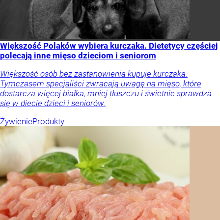
Większość Polaków wybiera kurczaka. Dietetycy częściej
polecają inne mięso dzieciom i seniorom
Większość osób bez zastanowienia kupuje kurczaka.
Tymczasem specjaliści zwracają uwagę na mięso, które
dostarcza więcej białka, mniej tłuszczu i świetnie sprawdza
się w diecie dzieci i seniorów.
Żywienie
Produkty