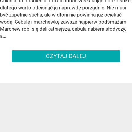
Cukinia po posoleniu potrafi oddać zaskakująco dużo soku,
dlatego warto odcisnąć ją naprawdę porządnie. Nie musi
być zupełnie sucha, ale w dłoni nie powinna już ociekać
wodą. Cebulę i marchewkę zawsze najpierw podsmażam.
Marchew robi się delikatniejsza, cebula nabiera słodyczy,
a...
CZYTAJ DALEJ