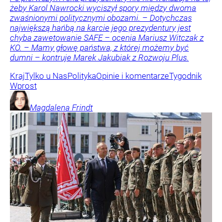
żeby Karol Nawrocki wyciszył spory między dwoma
zwaśnionymi politycznymi obozami. – Dotychczas
największą hańbą na karcie jego prezydentury jest
chyba zawetowanie SAFE – ocenia Mariusz Witczak z
KO. – Mamy głowę państwa, z której możemy być
dumni – kontruje Marek Jakubiak z Rozwoju Plus.
Kraj
Tylko u Nas
Polityka
Opinie i komentarze
Tygodnik
Wprost
Magdalena
Frindt