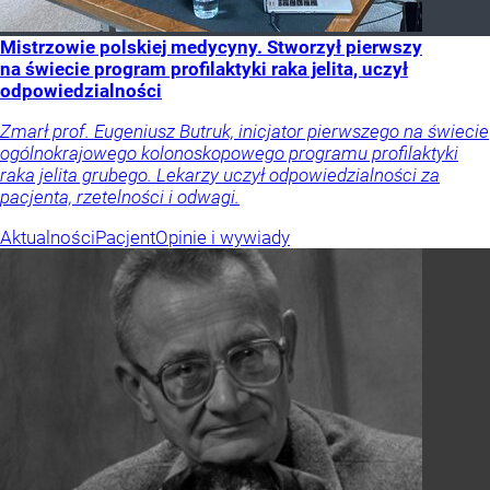
Mistrzowie polskiej medycyny. Stworzył pierwszy
na świecie program profilaktyki raka jelita, uczył
odpowiedzialności
Zmarł prof. Eugeniusz Butruk, inicjator pierwszego na świecie
ogólnokrajowego kolonoskopowego programu profilaktyki
raka jelita grubego. Lekarzy uczył odpowiedzialności za
pacjenta, rzetelności i odwagi.
Aktualności
Pacjent
Opinie i wywiady