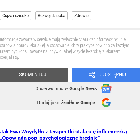
Ciąża i dziecko
Rozwój dziecka
Zdrowie
Informacje zawarte w serwisie mają wyłącznie charakter informacyjny i nie
stanowią porady lekarskiej, a stosowanie ich w praktyce powinno za każdym
razem być konsultowane na indywidualnej wizycie lekarskiej z lekarzem
specjalistą.
SKOMENTUJ
UDOSTĘPNIJ
Obserwuj nas
w
Google News
Dodaj jako
źródło w Google
Jak Ewa Woydyłło z terapeutki stała się influencerką.
„Opowiada pop-psychologiczne brednie”