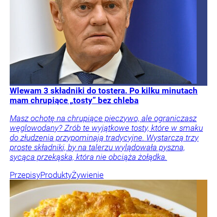
Wlewam 3 składniki do tostera. Po kilku minutach
mam chrupiące „tosty” bez chleba
Masz ochotę na chrupiące pieczywo, ale ograniczasz
węglowodany? Zrób te wyjątkowe tosty, które w smaku
do złudzenia przypominają tradycyjne. Wystarczą trzy
proste składniki, by na talerzu wylądowała pyszna,
sycąca przekąska, która nie obciąża żołądka.
Przepisy
Produkty
Żywienie