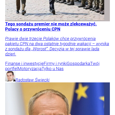
Tego sondażu premier nie może zlekceważyć.
Polacy o przywróceniu CPN
Prawie dwie trzecie Polaków chce przywrócenia
pakietu CPN na dwa ostatnie tygodnie wakacji – wynika
z sondażu dla „Wprost”. Decyzja w tej sprawie lada
dzień.
Finanse i inwestycje
Firmy i rynki
Gospodarka
Twój
portfel
Motoryzacja
Tylko u Nas
Radosław
Święcki