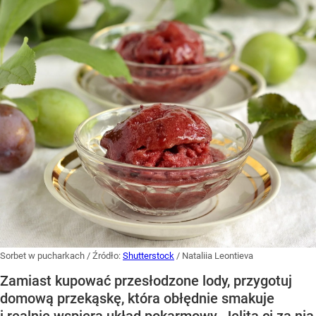
Sorbet w pucharkach
/ Źródło:
Shutterstock
/
Nataliia Leontieva
Zamiast kupować przesłodzone lody, przygotuj
domową przekąskę, która obłędnie smakuje
i realnie wspiera układ pokarmowy. Jelita ci za nią