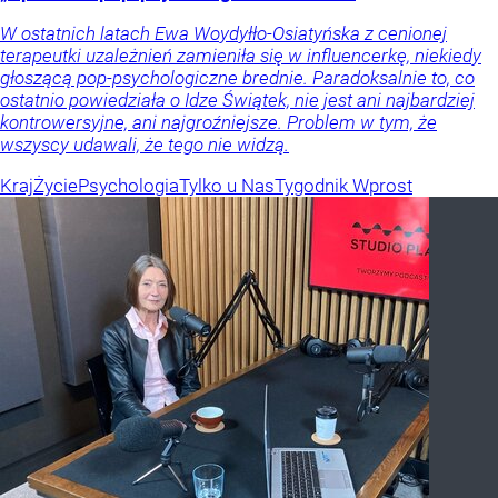
W ostatnich latach Ewa Woydyłło-Osiatyńska z cenionej
terapeutki uzależnień zamieniła się w influencerkę, niekiedy
głoszącą pop-psychologiczne brednie. Paradoksalnie to, co
ostatnio powiedziała o Idze Świątek, nie jest ani najbardziej
kontrowersyjne, ani najgroźniejsze. Problem w tym, że
wszyscy udawali, że tego nie widzą.
Kraj
Życie
Psychologia
Tylko u Nas
Tygodnik Wprost