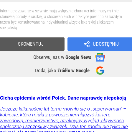
Informacje zawarte w serwisie mają wyłącznie charakter informacyjny i nie
stanowią porady lekarskiej, a stosowanie ich w praktyce powinno za każdym
razem być konsultowane na indywidualnej wizycie lekarskiej z lekarzem
specjalistą.
SKOMENTUJ
UDOSTĘPNIJ
Obserwuj nas
w
Google News
Dodaj jako
źródło w Google
Cicha epidemia wśród Polek. Dane naprawdę niepokoją
Jeszcze kilkanaście lat temu mówiło się o „superwoman” –
kobiecie, która miała z powodzeniem łączyć karierę
zawodową, macierzyństwo, atrakcyjny wygląd, aktywność
społeczną i szczęśliwy związek. Dziś ten model nie tylko nie