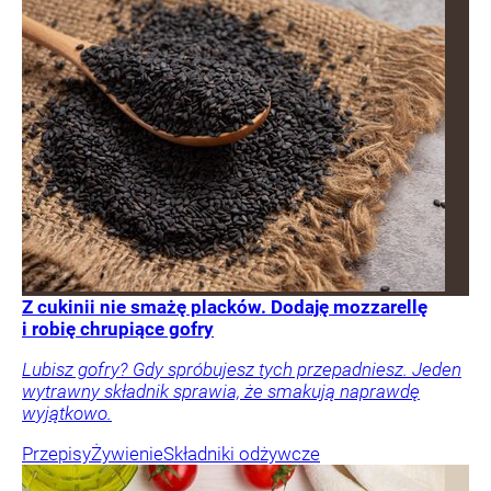
Z cukinii nie smażę placków. Dodaję mozzarellę
i robię chrupiące gofry
Lubisz gofry? Gdy spróbujesz tych przepadniesz. Jeden
wytrawny składnik sprawia, że smakują naprawdę
wyjątkowo.
Przepisy
Żywienie
Składniki odżywcze