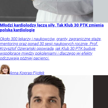
Młodzi kardiolodzy łączą siły. Tak Klub 30 PTK zmienia
polską kardiologię
Około 300 lekarzy i naukowców, granty, zagraniczne staże,
mentoring oraz ponad 30 sesji naukowych rocznie. Prof.
Krzysztof Ozierański opowiada, jak Klub 30 PTK buduje
współpracę między pokoleniami i dlaczego jej efekty
odczuwają później pacjenci.
Anna
Kopras-Fijołek