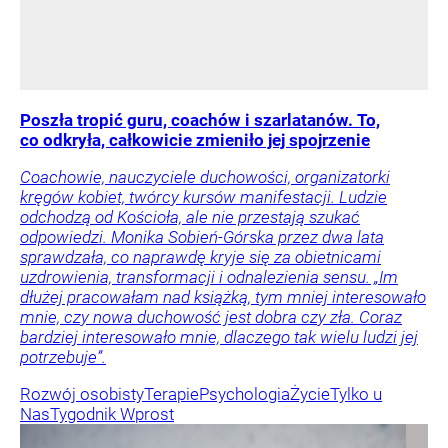
Poszła tropić guru, coachów i szarlatanów. To,
co odkryła, całkowicie zmieniło jej spojrzenie
Coachowie, nauczyciele duchowości, organizatorki
kręgów kobiet, twórcy kursów manifestacji. Ludzie
odchodzą od Kościoła, ale nie przestają szukać
odpowiedzi. Monika Sobień-Górska przez dwa lata
sprawdzała, co naprawdę kryje się za obietnicami
uzdrowienia, transformacji i odnalezienia sensu. „Im
dłużej pracowałam nad książką, tym mniej interesowało
mnie, czy nowa duchowość jest dobra czy zła. Coraz
bardziej interesowało mnie, dlaczego tak wielu ludzi jej
potrzebuje”.
Rozwój osobisty
Terapie
Psychologia
Życie
Tylko u
Nas
Tygodnik Wprost