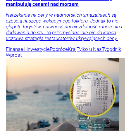
manipulują cenami nad morzem
Narzekanie na ceny w nadmorskich smażalniach są
częścią naszego wakacyjnego folkloru. Jednak to nie
głupota turystów, naiwność ani niezdolność mnożenia i
dodawania do stu. To przemyślana, ale nie do końca
uczciwa strategia restauratorów ukrywających ceny.
Finanse i inwestycje
Podróże
Kraj
Tylko u Nas
Tygodnik
Wprost