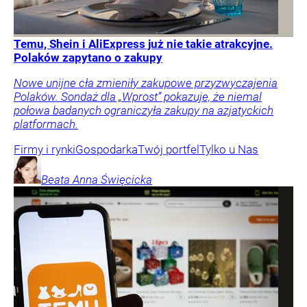
Temu, Shein i AliExpress już nie takie atrakcyjne.
Polaków zapytano o zakupy
Nowe unijne cła zmieniły zakupowe przyzwyczajenia
Polaków. Sondaż dla „Wprost” pokazuje, że niemal
połowa badanych ograniczyła zakupy na azjatyckich
platformach.
Firmy i rynki
Gospodarka
Twój portfel
Tylko u Nas
Beata Anna
Święcicka