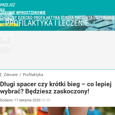
PRZEJDŹ
NA
ZDROWIE WPROST
STRONĘ
CHOROBY
DZIECKO
PROFILAKTYKA
STREFA PACJENTA
ODŻYWIANIE
GŁÓWNĄ
PROFILAKTYKA I LECZENIE
WPROST.PL
UBSKRYBUJ
ZALOGUJ
MENU
Zdrowie
/
Profilaktyka
Długi spacer czy krótki bieg – co lepiej
wybrać? Będziesz zaskoczony!
Dodano:
17
sierpnia
2020
20:30