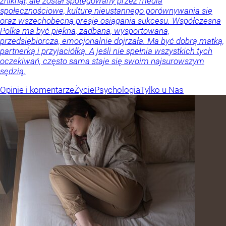
zniknął, ale został spotęgowany przez media
społecznościowe, kulturę nieustannego porównywania się
oraz wszechobecną presję osiągania sukcesu. Współczesna
Polka ma być piękna, zadbana, wysportowana,
przedsiębiorcza, emocjonalnie dojrzała. Ma być dobrą matką,
partnerką i przyjaciółką. A jeśli nie spełnia wszystkich tych
oczekiwań, często sama staje się swoim najsurowszym
sędzią.
Opinie i komentarze
Życie
Psychologia
Tylko u Nas