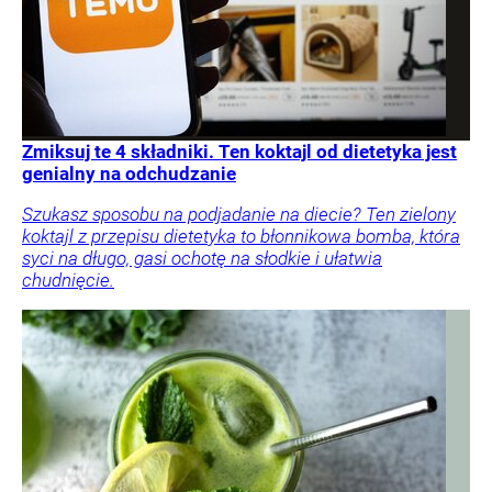
Zmiksuj te 4 składniki. Ten koktajl od dietetyka jest
genialny na odchudzanie
Szukasz sposobu na podjadanie na diecie? Ten zielony
koktajl z przepisu dietetyka to błonnikowa bomba, która
syci na długo, gasi ochotę na słodkie i ułatwia
chudnięcie.