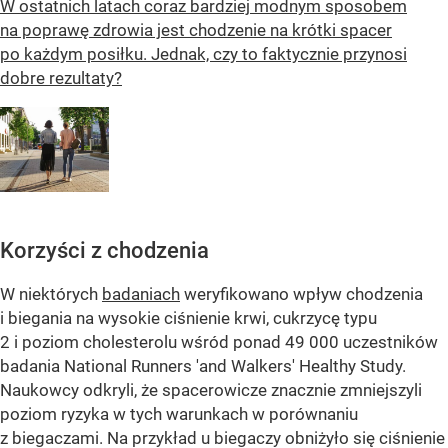
W ostatnich latach coraz bardziej modnym sposobem
na poprawę zdrowia jest chodzenie na krótki spacer
po każdym posiłku. Jednak, czy to faktycznie przynosi
dobre rezultaty?
Korzyści z chodzenia
W niektórych
badaniach
weryfikowano wpływ chodzenia
i biegania na wysokie ciśnienie krwi, cukrzycę typu
2 i poziom cholesterolu wśród ponad 49 000 uczestników
badania National Runners 'and Walkers' Healthy Study.
Naukowcy odkryli, że spacerowicze znacznie zmniejszyli
poziom ryzyka w tych warunkach w porównaniu
z biegaczami. Na przykład u biegaczy obniżyło się ciśnienie