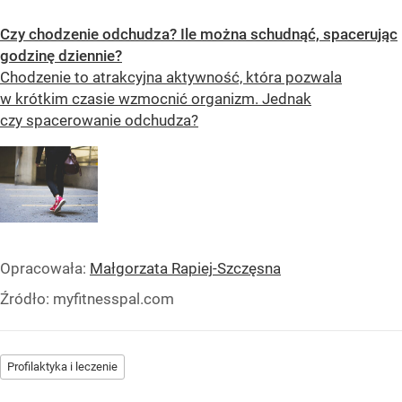
Czy chodzenie odchudza? Ile można schudnąć, spacerując
godzinę dziennie?
Chodzenie to atrakcyjna aktywność, która pozwala
w krótkim czasie wzmocnić organizm. Jednak
czy spacerowanie odchudza?
Opracowała:
Małgorzata Rapiej-Szczęsna
Źródło:
myfitnesspal.com
Profilaktyka i leczenie