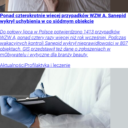
Ponad czterokrotnie więcej przypadków WZW A. Sanepid
wykrył uchybienia w co siódmym obiekcie
Do połowy lipca w Polsce potwierdzono 1413 przypadków
WZW A, ponad cztery razy więcej niż rok wcześniej. Podczas
wakacyjnych kontroli Sanepid wykrył nieprawidłowości w 807
obiektach. GIS przedstawił też dane o zgłoszeniach w
mObywatelu i wytyczne dla branży beauty.
Aktualności
Profilaktyka i leczenie