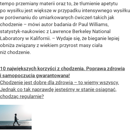
tempo przemiany materii oraz to, że tłumienie apetytu
po wysiłku jest większe w przypadku intensywnego wysiłku
w porównaniu do umiarkowanych ćwiczeń takich jak
chodzenie – mówi autor badania dr Paul Williams,
statystyk-naukowiec z Lawrence Berkeley National
Laboratory w Kalifornii. – Wydaje się, że bieganie lepiej
obniża związany z wiekiem przyrost masy ciała
niż chodzenie.
10 największych korzyści z chodzenia. Poprawa zdrowia
i samopoczucia gwarantowana!
Chodzenie jest dobre dla zdrowia – to wiemy wszyscy.
Jednak co tak naprawdę jesteśmy w stanie osiągnąć,
chodząc regularnie?