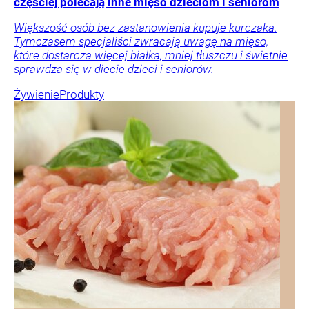
częściej polecają inne mięso dzieciom i seniorom
Większość osób bez zastanowienia kupuje kurczaka.
Tymczasem specjaliści zwracają uwagę na mięso,
które dostarcza więcej białka, mniej tłuszczu i świetnie
sprawdza się w diecie dzieci i seniorów.
Żywienie
Produkty