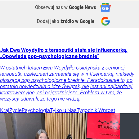
Obserwuj nas
w
Google News
Dodaj jako
źródło w Google
Jak Ewa Woydyłło z terapeutki stała się influencerką.
„Opowiada pop-psychologiczne brednie”
W ostatnich latach Ewa Woydyłło-Osiatyńska z cenionej
terapeutki uzależnień zamieniła się w influencerkę, niekiedy
głoszącą pop-psychologiczne brednie. Paradoksalnie to, co
ostatnio powiedziała o Idze Świątek, nie jest ani najbardziej
kontrowersyjne, ani najgroźniejsze. Problem w tym, że
wszyscy udawali, że tego nie widzą.
Kraj
Życie
Psychologia
Tylko u Nas
Tygodnik Wprost