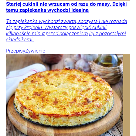
Startej cukinii nie wrzucam od razu do masy. Dzięki
temu zapiekanka wychodzi idealna
Ta zapiekanka wychodzi zwarta, soczysta i nie rozpada
się przy krojeniu. Wystarczy poświęcić cukinii
kilkanaście minut przed połączeniem jej z pozostałymi
składnikami.
Przepisy
Żywienie