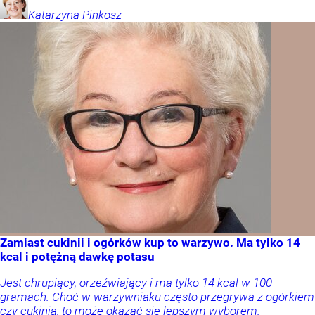
Katarzyna
Pinkosz
Zamiast cukinii i ogórków kup to warzywo. Ma tylko 14
kcal i potężną dawkę potasu
Jest chrupiący, orzeźwiający i ma tylko 14 kcal w 100
gramach. Choć w warzywniaku często przegrywa z ogórkiem
czy cukinią, to może okazać się lepszym wyborem.