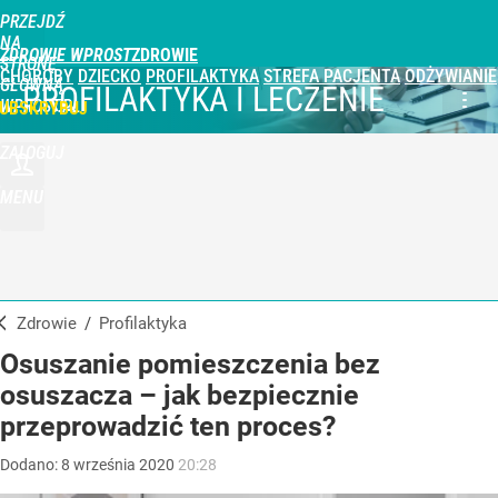
PRZEJDŹ
NA
ZDROWIE WPROST
STRONĘ
CHOROBY
DZIECKO
PROFILAKTYKA
STREFA PACJENTA
ODŻYWIANIE
GŁÓWNĄ
PROFILAKTYKA I LECZENIE
WPROST.PL
UBSKRYBUJ
ZALOGUJ
MENU
Zdrowie
/
Profilaktyka
Osuszanie pomieszczenia bez
osuszacza – jak bezpiecznie
przeprowadzić ten proces?
Dodano:
8
września
2020
20:28