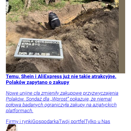
Temu, Shein i AliExpress już nie takie atrakcyjne.
Polaków zapytano o zakupy
Nowe unijne cła zmieniły zakupowe przyzwyczajenia
Polaków. Sondaż dla „Wprost” pokazuje, że niemal
połowa badanych ograniczyła zakupy na azjatyckich
platformach.
Firmy i rynki
Gospodarka
Twój portfel
Tylko u Nas