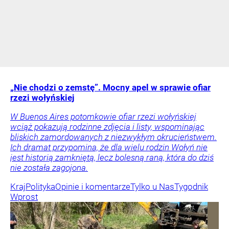
„Nie chodzi o zemstę”. Mocny apel w sprawie ofiar
rzezi wołyńskiej
W Buenos Aires potomkowie ofiar rzezi wołyńskiej
wciąż pokazują rodzinne zdjęcia i listy, wspominając
bliskich zamordowanych z niezwykłym okrucieństwem.
Ich dramat przypomina, że dla wielu rodzin Wołyń nie
jest historią zamkniętą, lecz bolesną raną, która do dziś
nie została zagojona.
Kraj
Polityka
Opinie i komentarze
Tylko u Nas
Tygodnik
Wprost