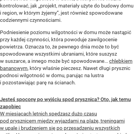
kontrolować, jak „projekt, materiały użyte do budowy domu
i region, w którym żyjemy”, jest również spowodowane
codziennymi czynnościami.
Podniesienie poziomu wilgotności w domu może nastąpić
przy każdej czynności, która powoduje zawilgocenie
powietrza. Oznacza to, że pewnego dnia może to być
spowodowane wszystkimi ubraniami, które suszysz
w suszarce, a innego może być spowodowane...
chlebkiem
bananowym
, który właśnie pieczesz. Nawet długi prysznic
podnosi wilgotność w domu, parując na lustra
i pozostawiając parę na ścianach.
Jesteś spocony po wyjściu spod prysznica? Oto, jak temu
zapobiec
W miesiącach letnich spędzasz dużo czasu
pod prysznicem między wyjazdami na plażę, treningami
w upale i brudzeniem się po przesadzeniu wszystkich