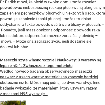
Dr Parikh mówi, że pleśń w twoim domu może również
powodować niebezpieczną reakcję płuc zwaną alergicznym
zapaleniem pęcherzyków płucnych u niektórych osób, która
powoduje zapalenie tkanki płucnej i może utrudniać
oddychanie
, a także powodować trwałe blizny w płucach. –
Ponadto, jeśli masz obniżoną odporność z powodu raka
lub niedoboru odporności, możesz zarazić się pleśnią –
mówi. – Może ona zagrażać życiu, jeśli dostanie się
do krwi lub płuc.
Maseczki szyte własnoręcznie? Naukowcy: 3 warstwy są
lepsze niż 1. Zwłaszcza z tego materiału
Według nowego badania obserwacyjnego maseczki
na twarz z trzech warstw materiału są znacznie bardziej
skuteczne niż te, które mają jedną lub dwie warstwy. Inne
badanie wykazało, że materiałem, który używany razem
z maskami N95 wykazuje...