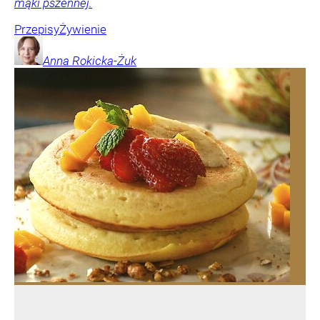
mąki pszennej.
Przepisy
Żywienie
Anna
Rokicka-Żuk