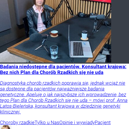
Badania niedostępne dla pacjentów. Konsultant krajowa:
Bez nich Plan dla Chorób Rzadkich się nie uda
Diagnostyka chorób rzadkich poprawia się, jednak wciąż nie
są dostępne dla pacjentów najważniejsze badania
genetyczne. Apeluję o jak najszybsze ich wprowadzenie, bez
tego Plan dla Chorób Rzadkich się nie uda – mówi prof. Anna
Latos-Bieleńska, konsultant krajowa w dziedzinie genetyki
klinicznej.
Choroby rzadkie
Tylko u Nas
Opinie i wywiady
Pacjent