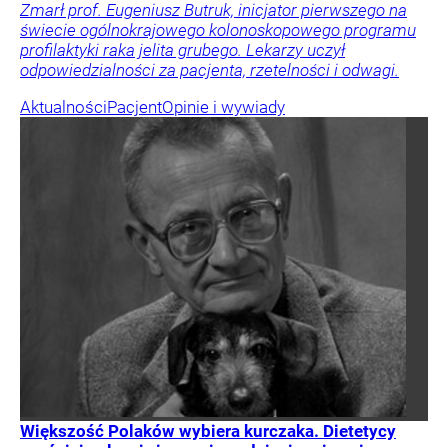
Zmarł prof. Eugeniusz Butruk, inicjator pierwszego na
świecie ogólnokrajowego kolonoskopowego programu
profilaktyki raka jelita grubego. Lekarzy uczył
odpowiedzialności za pacjenta, rzetelności i odwagi.
Aktualności
Pacjent
Opinie i wywiady
Większość Polaków wybiera kurczaka. Dietetycy