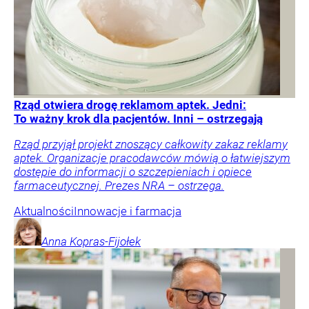
Rząd otwiera drogę reklamom aptek. Jedni:
To ważny krok dla pacjentów. Inni – ostrzegają
Rząd przyjął projekt znoszący całkowity zakaz reklamy
aptek. Organizacje pracodawców mówią o łatwiejszym
dostępie do informacji o szczepieniach i opiece
farmaceutycznej. Prezes NRA – ostrzega.
Aktualności
Innowacje i farmacja
Anna
Kopras-Fijołek