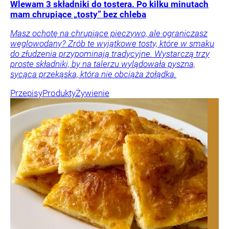
Wlewam 3 składniki do tostera. Po kilku minutach
mam chrupiące „tosty” bez chleba
Masz ochotę na chrupiące pieczywo, ale ograniczasz
węglowodany? Zrób te wyjątkowe tosty, które w smaku
do złudzenia przypominają tradycyjne. Wystarczą trzy
proste składniki, by na talerzu wylądowała pyszna,
sycąca przekąska, która nie obciąża żołądka.
Przepisy
Produkty
Żywienie