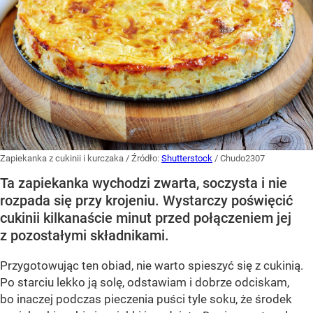
Zapiekanka z cukinii i kurczaka
/ Źródło:
Shutterstock
/
Chudo2307
Ta zapiekanka wychodzi zwarta, soczysta i nie
rozpada się przy krojeniu. Wystarczy poświęcić
cukinii kilkanaście minut przed połączeniem jej
z pozostałymi składnikami.
Przygotowując ten obiad, nie warto spieszyć się z cukinią.
Po starciu lekko ją solę, odstawiam i dobrze odciskam,
bo inaczej podczas pieczenia puści tyle soku, że środek