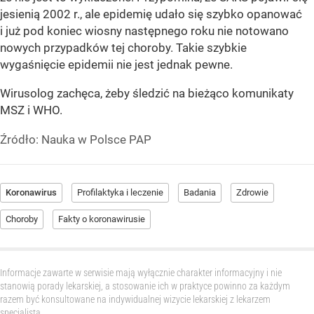
jesienią 2002 r., ale epidemię udało się szybko opanować
i już pod koniec wiosny następnego roku nie notowano
nowych przypadków tej choroby. Takie szybkie
wygaśnięcie epidemii nie jest jednak pewne.
Wirusolog zachęca, żeby śledzić na bieżąco komunikaty
MSZ i WHO.
Źródło:
Nauka w Polsce PAP
Koronawirus
Profilaktyka i leczenie
Badania
Zdrowie
Choroby
Fakty o koronawirusie
Informacje zawarte w serwisie mają wyłącznie charakter informacyjny i nie
stanowią porady lekarskiej, a stosowanie ich w praktyce powinno za każdym
razem być konsultowane na indywidualnej wizycie lekarskiej z lekarzem
specjalistą.