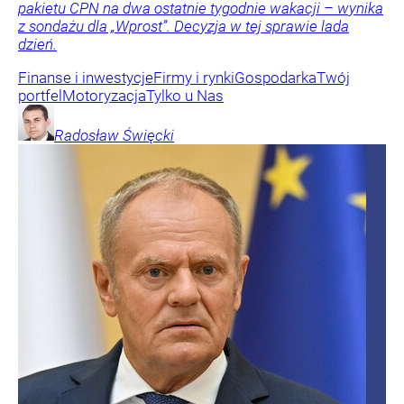
pakietu CPN na dwa ostatnie tygodnie wakacji – wynika
z sondażu dla „Wprost”. Decyzja w tej sprawie lada
dzień.
Finanse i inwestycje
Firmy i rynki
Gospodarka
Twój
portfel
Motoryzacja
Tylko u Nas
Radosław
Święcki