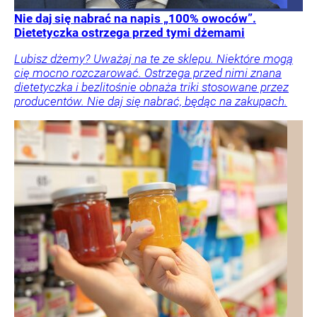
Nie daj się nabrać na napis „100% owoców”.
Dietetyczka ostrzega przed tymi dżemami
Lubisz dżemy? Uważaj na te ze sklepu. Niektóre mogą
cię mocno rozczarować. Ostrzega przed nimi znana
dietetyczka i bezlitośnie obnaża triki stosowane przez
producentów. Nie daj się nabrać, będąc na zakupach.