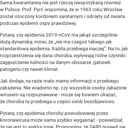
Sama kwarantanna nie jest rzeczą niespotykaną również
w Polsce. Prof. Pyrć wspomina, że w 1963 roku Wrocław
został otoczony kordonem sanitarnym i odcięty od świata
podczas epidemii ospy prawdziwej.
Pytany, czy epidemia 2019-nCoV ma jakąś szczególnie
dużą dynamikę, mówi, że
„nie ma czegoś takiego jak
standardowa epidemia. Każda przebiega inaczej”
. Na to, jak
rozprzestrzenia się dana choroba, wpływają różne czynniki:
zagęszczenie ludności na danym obszarze, gatunek
patogenu czy nawet klimat.
Jak dodaje, na razie mało mamy informacji o przebiegu
zakażenia. Nie wiadomo np. czy wszystkie osoby zakażone
wirusem są rozpoznawane - może się bowiem okazać,
że choroba ta przebiega u części osób bezobjawowo.
Pytany, czy epidemia choroby powodowanej przez
koronawirusa może sama szybko wygasnąć - powiedział,
że nie jest to wykluczone. Przypomina, że SARS pojawił się