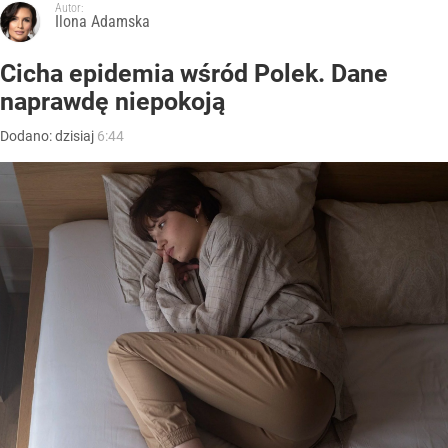
Autor:
Ilona Adamska
Cicha epidemia wśród Polek. Dane
naprawdę niepokoją
Dodano:
dzisiaj
6:44