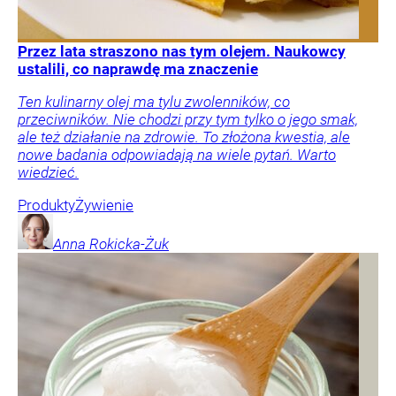
Przez lata straszono nas tym olejem. Naukowcy
ustalili, co naprawdę ma znaczenie
Ten kulinarny olej ma tylu zwolenników, co
przeciwników. Nie chodzi przy tym tylko o jego smak,
ale też działanie na zdrowie. To złożona kwestia, ale
nowe badania odpowiadają na wiele pytań. Warto
wiedzieć.
Produkty
Żywienie
Anna
Rokicka-Żuk