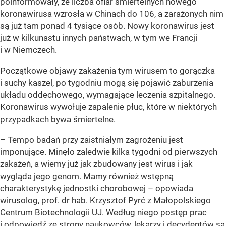
poinformowały, że liczba ofiar śmiertelnych nowego
koronawirusa wzrosła w Chinach do 106, a zarażonych nim
są już tam ponad 4 tysiące osób. Nowy koronawirus jest
już w kilkunastu innych państwach, w tym we Francji
i w Niemczech.
Początkowe objawy zakażenia tym wirusem to gorączka
i suchy kaszel, po tygodniu mogą się pojawić zaburzenia
układu oddechowego, wymagające leczenia szpitalnego.
Koronawirus wywołuje zapalenie płuc, które w niektórych
przypadkach bywa śmiertelne.
– Tempo badań przy zaistniałym zagrożeniu jest
imponujące. Minęło zaledwie kilka tygodni od pierwszych
zakażeń, a wiemy już jak zbudowany jest wirus i jak
wygląda jego genom. Mamy również wstępną
charakterystykę jednostki chorobowej – opowiada
wirusolog, prof. dr hab. Krzysztof Pyrć z Małopolskiego
Centrum Biotechnologii UJ. Według niego postęp prac
i odpowiedź ze strony naukowców, lekarzy i decydentów są