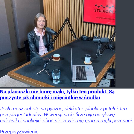
Na placuszki nie biorę mąki, tylko ten produkt. Są
puszyste jak chmurki i mięciutkie w środku
Jeśli masz ochotę na pyszne, delikatne placki z patelni, ten
przepis jest idealny. W wersji na kefirze biją na głowę
naleśniki i pankejki, choć nie zawierają grama mąki pszennej.
Przepisy
Żywienie