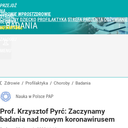
PRZEJDŹ
NA
ZDROWIE WPROST
STRONĘ
CHOROBY
DZIECKO
PROFILAKTYKA
STREFA PACJENTA
ODŻYWIANIE
GŁÓWNĄ
BADANIA
WPROST.PL
UBSKRYBUJ
ZALOGUJ
MENU
Zdrowie
/
Profilaktyka
/
Choroby
/
Badania
Nauka w Polsce PAP
Prof. Krzysztof Pyrć: Zaczynamy
badania nad nowym koronawirusem