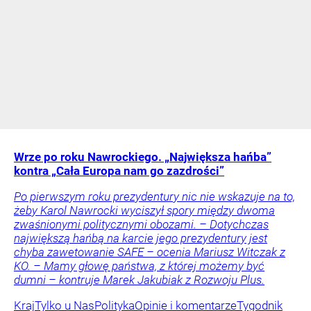
Wrze po roku Nawrockiego. „Największa hańba”
kontra „Cała Europa nam go zazdrości”
Po pierwszym roku prezydentury nic nie wskazuje na to,
żeby Karol Nawrocki wyciszył spory między dwoma
zwaśnionymi politycznymi obozami. – Dotychczas
największą hańbą na karcie jego prezydentury jest
chyba zawetowanie SAFE – ocenia Mariusz Witczak z
KO. – Mamy głowę państwa, z której możemy być
dumni – kontruje Marek Jakubiak z Rozwoju Plus.
Kraj
Tylko u Nas
Polityka
Opinie i komentarze
Tygodnik