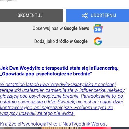
SKOMENTUJ
UDOSTĘPNIJ
Obserwuj nas
w
Google News
Dodaj jako
źródło w Google
Jak Ewa Woydyłło z terapeutki stała się influencerką.
„Opowiada pop-psychologiczne brednie”
W ostatnich latach Ewa Woydyłło-Osiatyńska z cenionej
terapeutki uzależnień zamieniła się w influencerkę, niekiedy
głoszącą pop-psychologiczne brednie. Paradoksalnie to, co
ostatnio powiedziała o Idze Świątek, nie jest ani najbardziej
kontrowersyjne, ani najgroźniejsze. Problem w tym, że
wszyscy udawali, że tego nie widzą.
Kraj
Życie
Psychologia
Tylko u Nas
Tygodnik Wprost