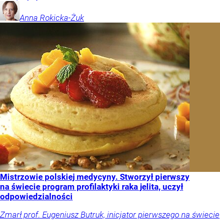
Anna
Rokicka-Żuk
Mistrzowie polskiej medycyny. Stworzył pierwszy
na świecie program profilaktyki raka jelita, uczył
odpowiedzialności
Zmarł prof. Eugeniusz Butruk, inicjator pierwszego na świecie