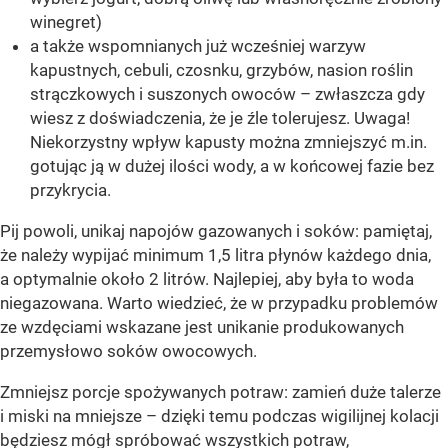
winegret)
a także wspomnianych już wcześniej warzyw
kapustnych, cebuli, czosnku, grzybów, nasion roślin
strączkowych i suszonych owoców – zwłaszcza gdy
wiesz z doświadczenia, że je źle tolerujesz. Uwaga!
Niekorzystny wpływ kapusty można zmniejszyć m.in.
gotując ją w dużej ilości wody, a w końcowej fazie bez
przykrycia.
Pij powoli, unikaj napojów gazowanych i soków: pamiętaj,
że należy wypijać minimum 1,5 litra płynów każdego dnia,
a optymalnie około 2 litrów. Najlepiej, aby była to woda
niegazowana. Warto wiedzieć, że w przypadku problemów
ze wzdęciami wskazane jest unikanie produkowanych
przemysłowo soków owocowych.
Zmniejsz porcje spożywanych potraw: zamień duże talerze
i miski na mniejsze – dzięki temu podczas wigilijnej kolacji
będziesz mógł spróbować wszystkich potraw,