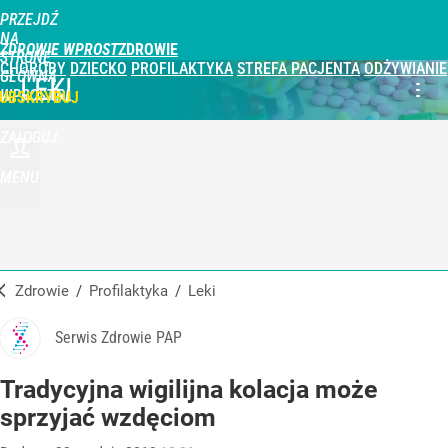
PRZEJDŹ
NA
ZDROWIE WPROST
STRONĘ
CHOROBY
DZIECKO
PROFILAKTYKA
STREFA PACJENTA
ODŻYWIANIE
GŁÓWNĄ
LEKI
WPROST.PL
UBSKRYBUJ
ZALOGUJ
MENU
Zdrowie
/
Profilaktyka
/
Leki
Serwis Zdrowie PAP
Tradycyjna wigilijna kolacja może
sprzyjać wzdęciom