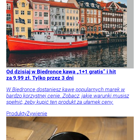
Od dzisiaj w Biedronce kawa „1+1 gratis” i hit
za 9,99 zł. Tylko przez 3 dni
W Biedronce dostaniesz kawę popularnych marek w
bardzo korzystnej cenie. Zobacz, jakie warunki musisz
spełnić, żeby kupić ten produkt za ułamek ceny.
Produkty
Żywienie