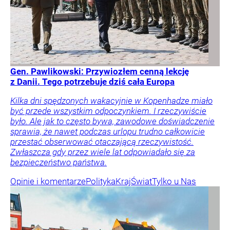
Gen. Pawlikowski: Przywiozłem cenną lekcję
z Danii. Tego potrzebuje dziś cała Europa
Kilka dni spędzonych wakacyjnie w Kopenhadze miało
być przede wszystkim odpoczynkiem. I rzeczywiście
było. Ale jak to często bywa, zawodowe doświadczenie
sprawia, że nawet podczas urlopu trudno całkowicie
przestać obserwować otaczającą rzeczywistość.
Zwłaszcza gdy przez wiele lat odpowiadało się za
bezpieczeństwo państwa.
Opinie i komentarze
Polityka
Kraj
Świat
Tylko u Nas