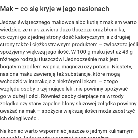
Mak – co się kryje w jego nasionach
Jedząc świątecznego makowca albo kutię z makiem warto
wiedzieć, że mak zawiera dużo tłuszczu oraz błonnika,
co czyni go z jednej strony dość kalorycznym, a z drugiej
strony także i ciężkostrawnym produktem – zwłaszcza jeśli
spożyjemy większą jego ilość. W 100 g maku jest aż 43 g
różnego rodzaju tłuszczów! Jednocześnie mak jest
bogatym źródłem wapnia, magnezu czy potasu. Niestety,
nasiona maku zawierają też substancje, które mogą
wchodzić w interakcje z niektórymi lekami – z tego
względu osoby przyjmujące leki, nie powinny spożywać
go w dużej ilości. Również osoby cierpiące na wrzody
żołądka czy stany zapalne błony śluzowej żołądka powinny
uważać na mak – spożycie większej ilości może zaostrzyć
ich dolegliwości.
Na koniec warto wspomnieć jeszcze o jednym kulinarnym