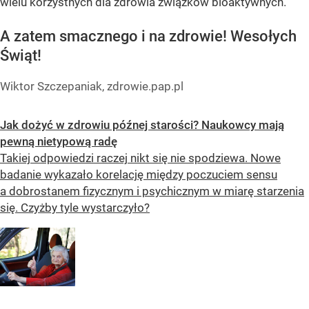
wielu korzystnych dla zdrowia związków bioaktywnych.
A zatem smacznego i na zdrowie! Wesołych
Świąt!
Wiktor Szczepaniak, zdrowie.pap.pl
Jak dożyć w zdrowiu późnej starości? Naukowcy mają
pewną nietypową radę
Takiej odpowiedzi raczej nikt się nie spodziewa. Nowe
badanie wykazało korelację między poczuciem sensu
a dobrostanem fizycznym i psychicznym w miarę starzenia
się. Czyżby tyle wystarczyło?