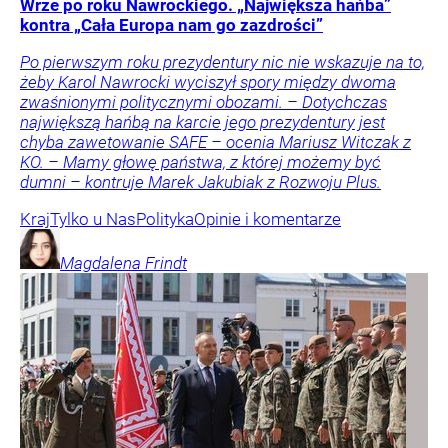
Wrze po roku Nawrockiego. „Największa hańba”
kontra „Cała Europa nam go zazdrości”
Po pierwszym roku prezydentury nic nie wskazuje na to,
żeby Karol Nawrocki wyciszył spory między dwoma
zwaśnionymi politycznymi obozami. – Dotychczas
największą hańbą na karcie jego prezydentury jest
chyba zawetowanie SAFE – ocenia Mariusz Witczak z
KO. – Mamy głowę państwa, z której możemy być
dumni – kontruje Marek Jakubiak z Rozwoju Plus.
Kraj
Tylko u Nas
Polityka
Opinie i komentarze
Magdalena
Frindt