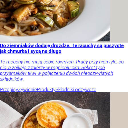
Do ziemniaków dodaję drożdże. Te racuchy są puszyste
jak chmurka i sycą na długo
Te racuchy nie mają sobie równych. Pracy przy nich tyle, co
nic, a znikają z talerzy w mgnieniu oka. Sekret tych
przysmaków tkwi w połączeniu dwóch nieoczywistych
składników.
Przepisy
Żywienie
Produkty
Składniki odżywcze