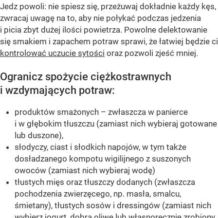
Jedz powoli: nie spiesz się, przeżuwaj dokładnie każdy kęs,
zwracaj uwagę na to, aby nie połykać podczas jedzenia
i picia zbyt dużej ilości powietrza. Powolne delektowanie
się smakiem i zapachem potraw sprawi, że łatwiej będzie ci
kontrolować uczucie sytości
oraz pozwoli zjeść mniej.
Ogranicz spożycie ciężkostrawnych
i wzdymających potraw:
produktów smażonych – zwłaszcza w panierce
i w głębokim tłuszczu (zamiast nich wybieraj gotowane
lub duszone),
słodyczy, ciast i słodkich napojów, w tym także
dosładzanego kompotu wigilijnego z suszonych
owoców (zamiast nich wybieraj wodę)
tłustych mięs oraz tłuszczy dodanych (zwłaszcza
pochodzenia zwierzęcego, np. masła, smalcu,
śmietany), tłustych sosów i dressingów (zamiast nich
wybierz jogurt, dobrą oliwę lub własnoręcznie zrobiony