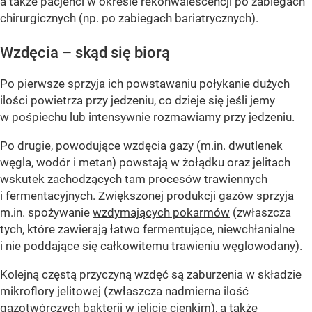
a także pacjenci w okresie rekonwalescencji po zabiegach
chirurgicznych (np. po zabiegach bariatrycznych).
Wzdęcia – skąd się biorą
Po pierwsze sprzyja ich powstawaniu połykanie dużych
ilości powietrza przy jedzeniu, co dzieje się jeśli jemy
w pośpiechu lub intensywnie rozmawiamy przy jedzeniu.
Po drugie, powodujące wzdęcia gazy (m.in. dwutlenek
węgla, wodór i metan) powstają w żołądku oraz jelitach
wskutek zachodzących tam procesów trawiennych
i fermentacyjnych. Zwiększonej produkcji gazów sprzyja
m.in. spożywanie
wzdymających pokarmów
(zwłaszcza
tych, które zawierają łatwo fermentujące, niewchłanialne
i nie poddające się całkowitemu trawieniu węglowodany).
Kolejną częstą przyczyną wzdęć są zaburzenia w składzie
mikroflory jelitowej (zwłaszcza nadmierna ilość
gazotwórczych bakterii w jelicie cienkim), a także