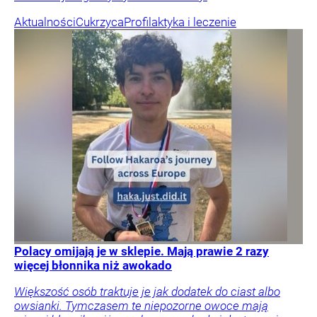
Aktualności
Cukrzyca
Profilaktyka i leczenie
Polacy omijają je w sklepie. Mają prawie 2 razy
więcej błonnika niż awokado
Większość osób traktuje je jak dodatek do ciast albo
owsianki. Tymczasem te niepozorne owoce mają