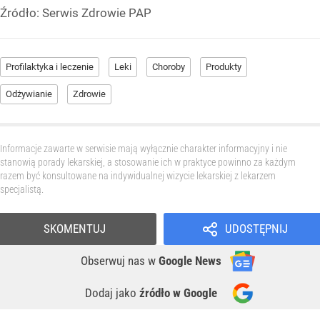
Źródło:
Serwis Zdrowie PAP
Profilaktyka i leczenie
Leki
Choroby
Produkty
Odżywianie
Zdrowie
Informacje zawarte w serwisie mają wyłącznie charakter informacyjny i nie
stanowią porady lekarskiej, a stosowanie ich w praktyce powinno za każdym
razem być konsultowane na indywidualnej wizycie lekarskiej z lekarzem
specjalistą.
SKOMENTUJ
UDOSTĘPNIJ
Obserwuj nas
w
Google News
Dodaj jako
źródło w Google