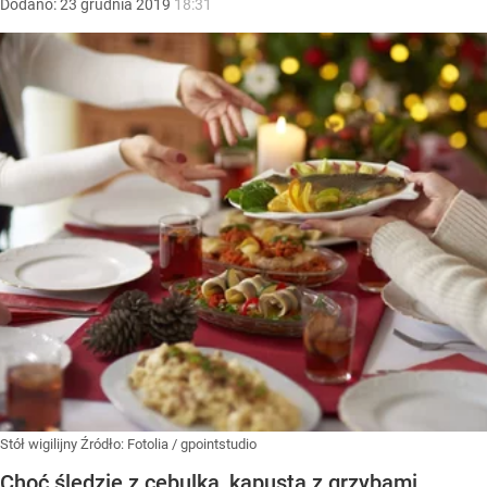
Dodano:
23
grudnia
2019
18:31
Stół wigilijny
Źródło:
Fotolia
/
gpointstudio
Choć śledzie z cebulką, kapusta z grzybami