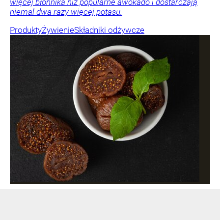
więcej błonnika niż popularne awokado i dostarczają
niemal dwa razy więcej potasu.
Produkty
Żywienie
Składniki odżywcze