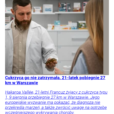
Cukrzyca go nie zatrzymała. 21-latek pobiegnie 27
km w Warszawie
Hakaroa Vallée, 21-letni Francuz żyjący z cukrzycą typu
1, 9 sierpnia przebiegnie 27 km w Warszawie. Jego
europejskie wyzwanie ma pokazać, że diagnoza nie
przekreśla marzeń, a także zwrócić uwagę na potrzebę
wcześniejszego wykrywania choroby.