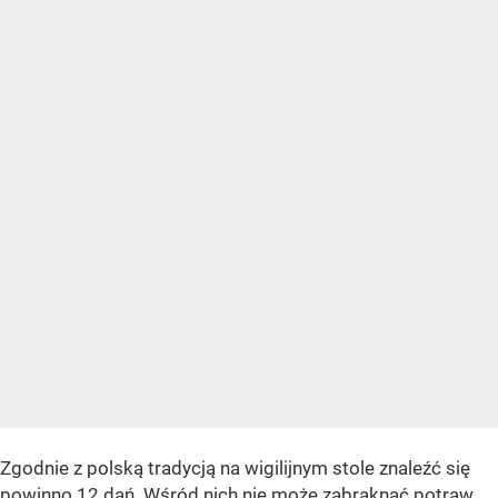
Zgodnie z polską tradycją na wigilijnym stole znaleźć się
powinno 12 dań. Wśród nich nie może zabraknąć potraw