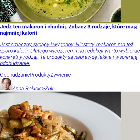
Jedz ten makaron i chudnij. Zobacz 3 rodzaje, które mają
najmniej kalorii
Jest smaczny, sycący i wygodny. Niestety, makaron ma też
sporo kalorii. Dlatego wieczorem i na redukcji warto wybierać
konkretny rodzaj. Te produkty są naprawdę lekkie i wspierają
odchudzanie.
Odchudzanie
Produkty
Żywienie
Anna
Rokicka-Żuk