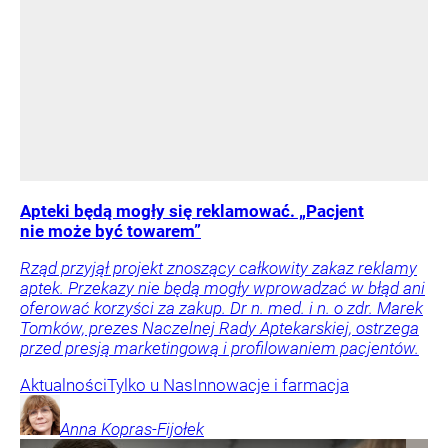
Apteki będą mogły się reklamować. „Pacjent
nie może być towarem”
Rząd przyjął projekt znoszący całkowity zakaz reklamy
aptek. Przekazy nie będą mogły wprowadzać w błąd ani
oferować korzyści za zakup. Dr n. med. i n. o zdr. Marek
Tomków, prezes Naczelnej Rady Aptekarskiej, ostrzega
przed presją marketingową i profilowaniem pacjentów.
Aktualności
Tylko u Nas
Innowacje i farmacja
Anna
Kopras-Fijołek