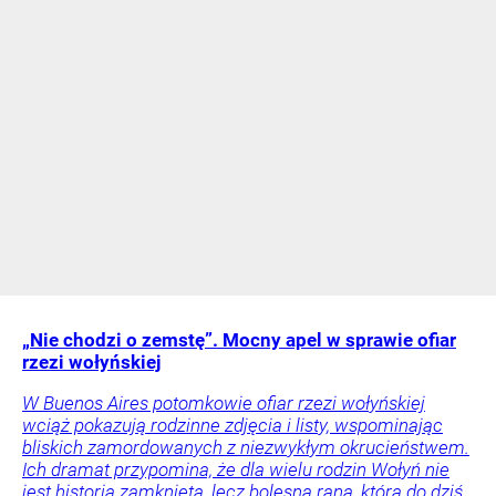
„Nie chodzi o zemstę”. Mocny apel w sprawie ofiar
rzezi wołyńskiej
W Buenos Aires potomkowie ofiar rzezi wołyńskiej
wciąż pokazują rodzinne zdjęcia i listy, wspominając
bliskich zamordowanych z niezwykłym okrucieństwem.
Ich dramat przypomina, że dla wielu rodzin Wołyń nie
jest historią zamkniętą, lecz bolesną raną, która do dziś