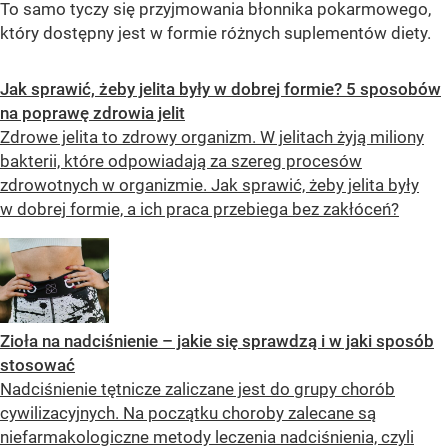
To samo tyczy się przyjmowania błonnika pokarmowego,
który dostępny jest w formie różnych suplementów diety.
Jak sprawić, żeby jelita były w dobrej formie? 5 sposobów
na poprawę zdrowia jelit
Zdrowe jelita to zdrowy organizm. W jelitach żyją miliony
bakterii, które odpowiadają za szereg procesów
zdrowotnych w organizmie. Jak sprawić, żeby jelita były
w dobrej formie, a ich praca przebiega bez zakłóceń?
Zioła na nadciśnienie – jakie się sprawdzą i w jaki sposób
stosować
Nadciśnienie tętnicze zaliczane jest do grupy chorób
cywilizacyjnych. Na początku choroby zalecane są
niefarmakologiczne metody leczenia nadciśnienia, czyli