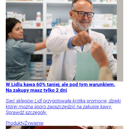
W Lidlu kawa 60% taniej, ale pod tym warunkiem.
Na zakupy masz tylko 2 dni
Sieć sklepów Lidl przygotowała krótką promocję, dzięki
której można sporo zaoszczędzić na zakupie kawy.
Sprawdź szczegóły.
Produkty
Żywienie