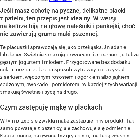
Jeśli masz ochotę na pyszne, delikatne placki
z patelni, ten przepis jest idealny. W wersji
na kefirze biją na głowę naleśniki i pankejki, choć
nie zawierają grama mąki pszennej.
Te placuszki sprawdzają się jako przekąska, śniadanie
lub deser. Świetnie smakują z owocami i orzechami, a także
gęstym jogurtem i miodem. Przygotowane bez dodatku
cukru można podać na sposób wytrawny, na przykład
z serkiem, wędzonym łososiem i ogórkiem albo jajkiem
sadzonym, awokado i pomidorem. W każdej z tych wariacji
smakują świetnie i sycą na długo.
Czym zastępuję mąkę w plackach
W tym przepisie zwykłą mąkę zastępuje inny produkt. Tak
samo powstaje z pszenicy, ale zachowuje się odmiennie.
Kasza manna, nazywana też grysikiem, ma taką właśnie