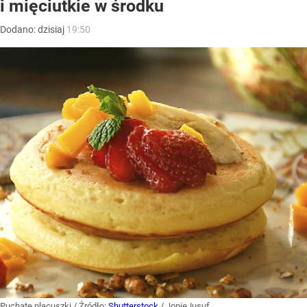
i mięciutkie w środku
Dodano:
dzisiaj
19:50
Puchate placuszki
/ Źródło:
Shutterstock
/
JopieJusuf