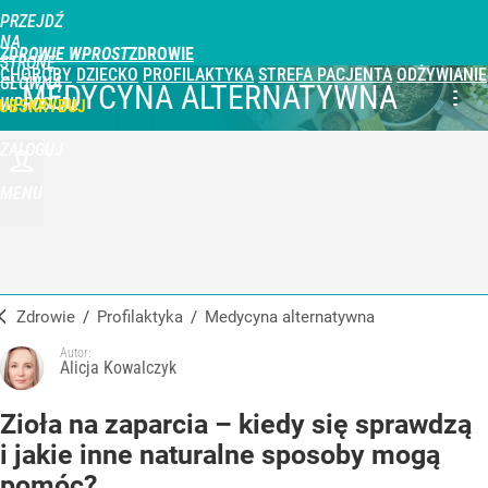
PRZEJDŹ
NA
ZDROWIE WPROST
STRONĘ
CHOROBY
DZIECKO
PROFILAKTYKA
STREFA PACJENTA
ODŻYWIANIE
GŁÓWNĄ
MEDYCYNA ALTERNATYWNA
WPROST.PL
UBSKRYBUJ
ZALOGUJ
MENU
Zdrowie
/
Profilaktyka
/
Medycyna alternatywna
Autor:
Alicja Kowalczyk
Zioła na zaparcia – kiedy się sprawdzą
i jakie inne naturalne sposoby mogą
pomóc?