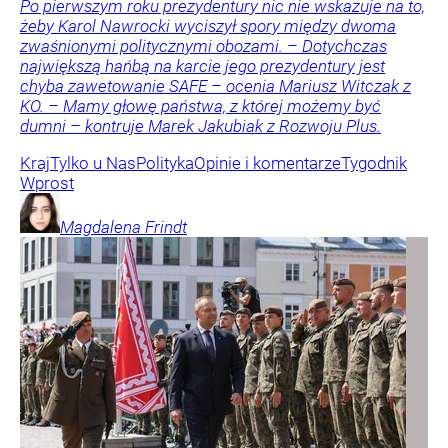
Po pierwszym roku prezydentury nic nie wskazuje na to,
żeby Karol Nawrocki wyciszył spory między dwoma
zwaśnionymi politycznymi obozami. – Dotychczas
największą hańbą na karcie jego prezydentury jest
chyba zawetowanie SAFE – ocenia Mariusz Witczak z
KO. – Mamy głowę państwa, z której możemy być
dumni – kontruje Marek Jakubiak z Rozwoju Plus.
Kraj
Tylko u Nas
Polityka
Opinie i komentarze
Tygodnik
Wprost
Magdalena
Frindt