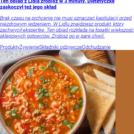
Ten obiad z Lidla zrobisz w 3 minuty. Dietetyczkę
zaskoczył też jego skład
Brak czasu na pichcenie nie musi oznaczać kapitulacji przed
niezdrowym jedzeniem. W Lidlu znajdziesz produkt, który
zachwycił ekspertkę. Ten obiad rozkłada na łopatki większość
sklepowych gotowców. Zrobisz go w parę chwil.
Produkty
Żywienie
Składniki odżywcze
Odchudzanie