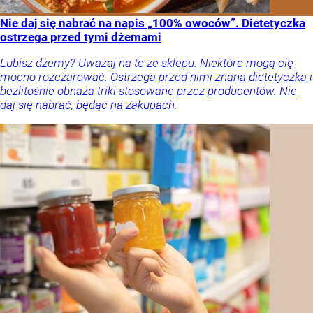
Nie daj się nabrać na napis „100% owoców”. Dietetyczka
ostrzega przed tymi dżemami
Lubisz dżemy? Uważaj na te ze sklepu. Niektóre mogą cię
mocno rozczarować. Ostrzega przed nimi znana dietetyczka i
bezlitośnie obnaża triki stosowane przez producentów. Nie
daj się nabrać, będąc na zakupach.