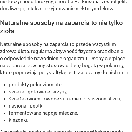
niedoczynność tarczycy, choroba Parkinsona, zespół jelita
drażliwego, a także przyjmowanie niektórych leków.
Naturalne sposoby na zaparcia to nie tylko
zioła
Naturalne sposoby na zaparcia to przede wszystkim
zdrowa dieta, regularna aktywność fizyczna oraz dbanie
o odpowiednie nawodnienie organizmu. Osoby cierpiące
na zaparcia powinny stosować dietę bogatą w pokarmy,
które poprawiają perystaltykę jelit. Zaliczamy do nich m.in.:
produkty pełnoziarniste,
świeże i gotowane jarzyny,
świeże owoce i owoce suszone np. suszone śliwki,
nasiona i pestki,
fermentowane napoje mleczne,
kiszonki
.
Aby szybciej pozbyć się zaparcia, trzeba
pić dużo wody