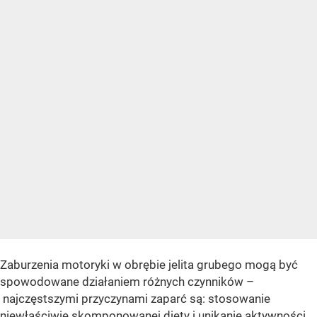
Zaburzenia motoryki w obrębie jelita grubego mogą być
spowodowane działaniem różnych czynników –
najczęstszymi przyczynami zaparć są: stosowanie
niewłaściwie skomponowanej diety i unikanie aktywności