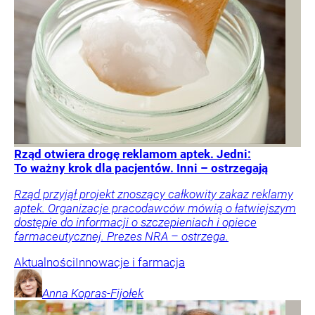
Rząd otwiera drogę reklamom aptek. Jedni:
To ważny krok dla pacjentów. Inni – ostrzegają
Rząd przyjął projekt znoszący całkowity zakaz reklamy
aptek. Organizacje pracodawców mówią o łatwiejszym
dostępie do informacji o szczepieniach i opiece
farmaceutycznej. Prezes NRA – ostrzega.
Aktualności
Innowacje i farmacja
Anna
Kopras-Fijołek