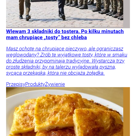
Wlewam 3 składniki do tostera. Po kilku minutach
mam chrupiące „tosty” bez chleba
Masz ochotę na chrupiące pieczywo, ale ograniczasz
węglowodany? Zrób te wyjątkowe tosty, które w smaku
do złudzenia przypominają tradycyjne. Wystarczą trzy
proste składniki, by na talerzu wylądowała pyszna,
sycąca przekąska, która nie obciąża żołądka.
Przepisy
Produkty
Żywienie