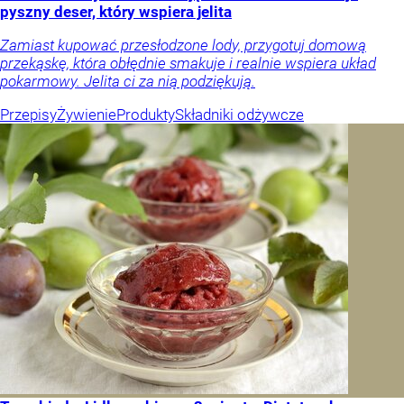
pyszny deser, który wspiera jelita
Zamiast kupować przesłodzone lody, przygotuj domową
przekąskę, która obłędnie smakuje i realnie wspiera układ
pokarmowy. Jelita ci za nią podziękują.
Przepisy
Żywienie
Produkty
Składniki odżywcze