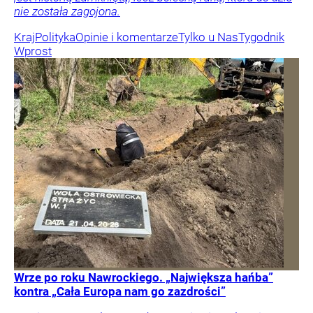
nie została zagojona.
Kraj
Polityka
Opinie i komentarze
Tylko u Nas
Tygodnik
Wprost
Wrze po roku Nawrockiego. „Największa hańba”
kontra „Cała Europa nam go zazdrości”