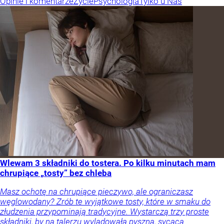
Opinie i komentarze
Życie
Psychologia
Tylko u Nas
Wlewam 3 składniki do tostera. Po kilku minutach mam
chrupiące „tosty” bez chleba
Masz ochotę na chrupiące pieczywo, ale ograniczasz
węglowodany? Zrób te wyjątkowe tosty, które w smaku do
złudzenia przypominają tradycyjne. Wystarczą trzy proste
składniki, by na talerzu wylądowała pyszna, sycąca