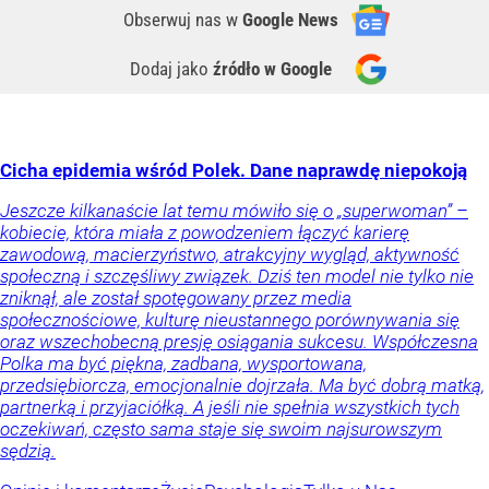
Obserwuj nas
w
Google News
Dodaj jako
źródło w Google
Cicha epidemia wśród Polek. Dane naprawdę niepokoją
Jeszcze kilkanaście lat temu mówiło się o „superwoman” –
kobiecie, która miała z powodzeniem łączyć karierę
zawodową, macierzyństwo, atrakcyjny wygląd, aktywność
społeczną i szczęśliwy związek. Dziś ten model nie tylko nie
zniknął, ale został spotęgowany przez media
społecznościowe, kulturę nieustannego porównywania się
oraz wszechobecną presję osiągania sukcesu. Współczesna
Polka ma być piękna, zadbana, wysportowana,
przedsiębiorcza, emocjonalnie dojrzała. Ma być dobrą matką,
partnerką i przyjaciółką. A jeśli nie spełnia wszystkich tych
oczekiwań, często sama staje się swoim najsurowszym
sędzią.