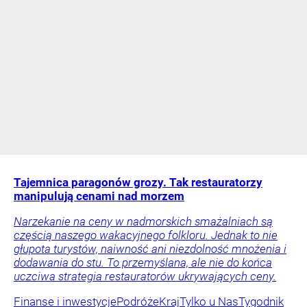
Tajemnica paragonów grozy. Tak restauratorzy
manipulują cenami nad morzem
Narzekanie na ceny w nadmorskich smażalniach są
częścią naszego wakacyjnego folkloru. Jednak to nie
głupota turystów, naiwność ani niezdolność mnożenia i
dodawania do stu. To przemyślana, ale nie do końca
uczciwa strategia restauratorów ukrywających ceny.
Finanse i inwestycje
Podróże
Kraj
Tylko u Nas
Tygodnik