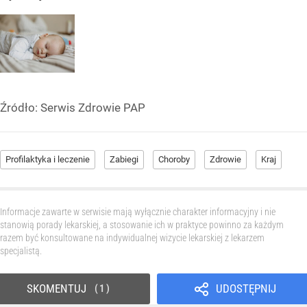
Źródło:
Serwis Zdrowie PAP
Profilaktyka i leczenie
Zabiegi
Choroby
Zdrowie
Kraj
Informacje zawarte w serwisie mają wyłącznie charakter informacyjny i nie
stanowią porady lekarskiej, a stosowanie ich w praktyce powinno za każdym
razem być konsultowane na indywidualnej wizycie lekarskiej z lekarzem
specjalistą.
SKOMENTUJ
UDOSTĘPNIJ
1