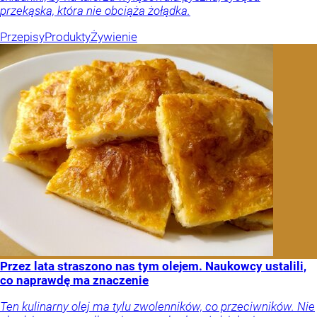
przekąska, która nie obciąża żołądka.
Przepisy
Produkty
Żywienie
Przez lata straszono nas tym olejem. Naukowcy ustalili,
co naprawdę ma znaczenie
Ten kulinarny olej ma tylu zwolenników, co przeciwników. Nie