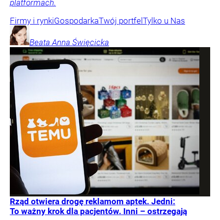
platformach.
Firmy i rynki
Gospodarka
Twój portfel
Tylko u Nas
Beata Anna
Święcicka
Rząd otwiera drogę reklamom aptek. Jedni:
To ważny krok dla pacjentów. Inni – ostrzegają