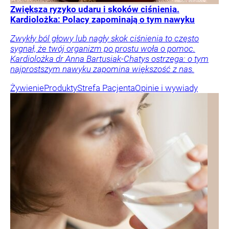
Zwiększa ryzyko udaru i skoków ciśnienia.
Kardiolożka: Polacy zapominają o tym nawyku
Zwykły ból głowy lub nagły skok ciśnienia to często
sygnał, że twój organizm po prostu woła o pomoc.
Kardiolożka dr Anna Bartusiak-Chatys ostrzega: o tym
najprostszym nawyku zapomina większość z nas.
Żywienie
Produkty
Strefa Pacjenta
Opinie i wywiady