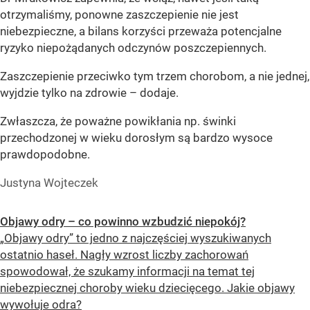
otrzymaliśmy, ponowne zaszczepienie nie jest
niebezpieczne, a bilans korzyści przeważa potencjalne
ryzyko niepożądanych odczynów poszczepiennych.
Zaszczepienie przeciwko tym trzem chorobom, a nie jednej,
wyjdzie tylko na zdrowie – dodaje.
Zwłaszcza, że poważne powikłania np. świnki
przechodzonej w wieku dorosłym są bardzo wysoce
prawdopodobne.
Justyna Wojteczek
Objawy odry – co powinno wzbudzić niepokój?
„Objawy odry” to jedno z najczęściej wyszukiwanych
ostatnio haseł. Nagły wzrost liczby zachorowań
spowodował, że szukamy informacji na temat tej
niebezpiecznej choroby wieku dziecięcego. Jakie objawy
wywołuje odra?