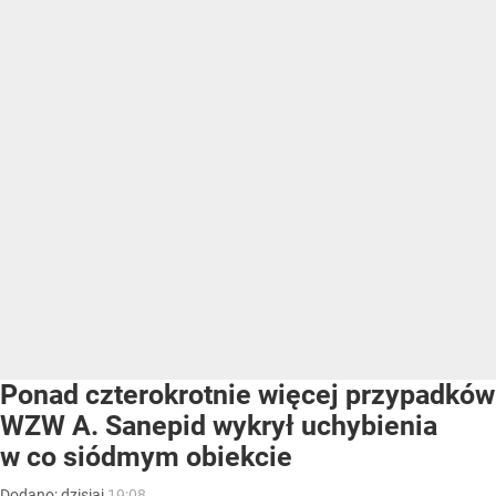
Ponad czterokrotnie więcej przypadków
WZW A. Sanepid wykrył uchybienia
w co siódmym obiekcie
Dodano:
dzisiaj
19:08