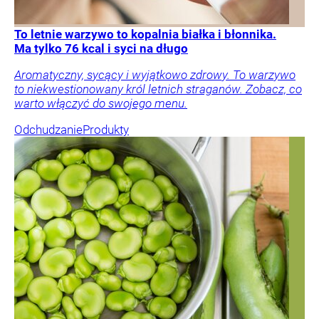
To letnie warzywo to kopalnia białka i błonnika.
Ma tylko 76 kcal i syci na długo
Aromatyczny, sycący i wyjątkowo zdrowy. To warzywo
to niekwestionowany król letnich straganów. Zobacz, co
warto włączyć do swojego menu.
Odchudzanie
Produkty