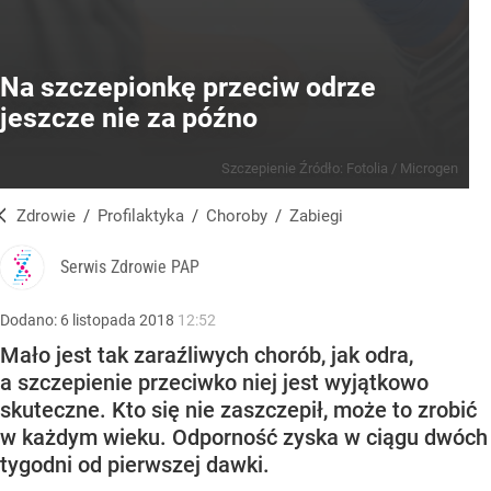
Na szczepionkę przeciw odrze
jeszcze nie za późno
Szczepienie
Źródło:
Fotolia
/
Microgen
Zdrowie
/
Profilaktyka
/
Choroby
/
Zabiegi
Serwis Zdrowie PAP
Dodano:
6
listopada
2018
12:52
Mało jest tak zaraźliwych chorób, jak odra,
a szczepienie przeciwko niej jest wyjątkowo
skuteczne. Kto się nie zaszczepił, może to zrobić
w każdym wieku. Odporność zyska w ciągu dwóch
tygodni od pierwszej dawki.