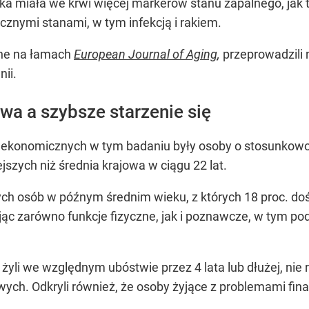
tka miała we krwi więcej markerów stanu zapalnego, jak t
cznymi stanami, w tym infekcją i rakiem.
ane na łamach
European Journal of Aging
,
przeprowadzili
ii.
wa a szybsze starzenie się
i ekonomicznych w tym badaniu były osoby o stosunkowo
szych niż średnia krajowa w ciągu 22 lat.
ch osób w późnym średnim wieku, z których 18 proc. do
ując zarówno funkcje fizyczne, jak i poznawcze, w tym pod
żyli we względnym ubóstwie przez 4 lata lub dłużej, nie ra
sowych. Odkryli również, że osoby żyjące z problemami 