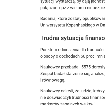
sytuacji wystarczą, by dają jednos
połączono już z wieloma niebezpie
Badania, które zostały opublikow
Uniwersytetu Kopenhaskiego w Dan
Trudna sytuacja finanso
Punktem odniesienia dla trudnośc
o osoby o dochodach 60 proc. mniej
Naukowcy przebadali 5575 dorosły
Zespół badał starzenie się, analiz
i równowagę.
Naukowcy odkryli, że ludzie, którzy 
nie doświadczyli trudności finan
markerów zapalnych we krwi.