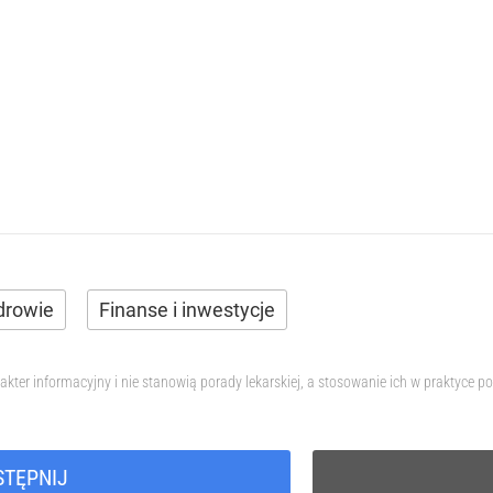
drowie
Finanse i inwestycje
akter informacyjny i nie stanowią porady lekarskiej, a stosowanie ich w praktyce
STĘPNIJ