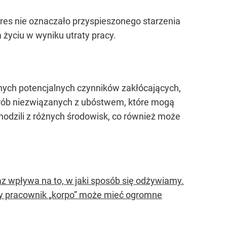
kres nie oznaczało przyspieszonego starzenia
 życiu w wyniku utraty pracy.
nych potencjalnych czynników zakłócających,
horób niezwiązanych z ubóstwem, które mogą
chodzili z różnych środowisk, co również może
z wpływa na to, w jaki sposób się odżywiamy.
ętny pracownik „korpo” może mieć ogromne