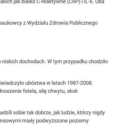
akich jak białko C-reaktywne (CRP) i IL-6. Oba
 naukowcy z Wydziału Zdrowia Publicznego
 niskich dochodach. W tym przypadku chodziło
świadczyło ubóstwa w latach 1987-2008.
noszenie fotela, siłę chwytu, skok
dzili sobie tak dobrze, jak ludzie, którzy nigdy
finansowymi miały podwyższone poziomy