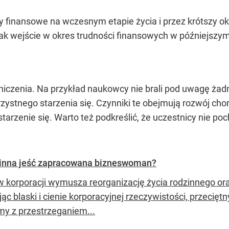
y finansowe na wczesnym etapie życia i przez krótszy o
nak wejście w okres trudności finansowych w późniejszym
iczenia. Na przykład naukowcy nie brali pod uwagę żad
zystnego starzenia się. Czynniki te obejmują rozwój c
starzenie się. Warto też podkreślić, że uczestnicy nie po
winna jeść zapracowana bizneswoman?
w korporacji wymusza reorganizację życia rodzinnego ora
jąc blaski i cienie korporacyjnej rzeczywistości, przeci
my z przestrzeganiem...