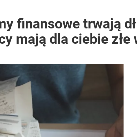
2030 roku?
y finansowe trwają dł
y mają dla ciebie złe 
i go Polacy. Sondaż dla „Wprost”
lnej kolekcji kapsułowej