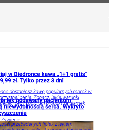
iaj w Biedronce kawa „1+1 gratis”
a 9,99 zł. Tylko przez 3 dni
once dostaniesz kawę popularnych marek w
orzystnej cenie. Zobacz, jakie warunki
ją lek podawany pacjentom
pełnić, żeby kupić ten produkt za ułamek
ką niewydolnością serca. Wykryto
zyszczenia
y
Żywienie
ości przebadanych fiolek z lekiem
no widoczne cząstki. To preparat podawany