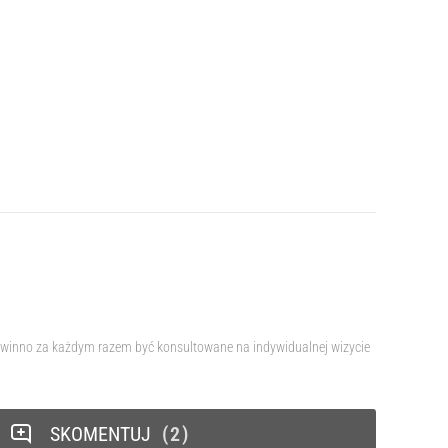
 powinno za każdym razem być konsultowane na indywidualnej wizycie
SKOMENTUJ
2