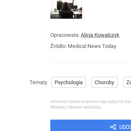
Opracowała:
Alicja Kowalczyk
Źródło:
Medical News Today
Psychologia
Choroby
Z
Informacje zawarte w serwisie mają wyłącznie char
lekarskiej z lekarzem specjalistą.
UDO