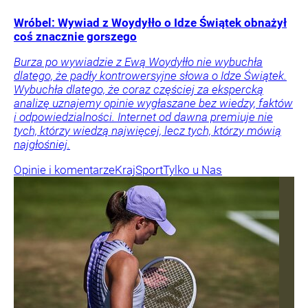
Wróbel: Wywiad z Woydyłło o Idze Świątek obnażył
coś znacznie gorszego
Burza po wywiadzie z Ewą Woydyłło nie wybuchła
dlatego, że padły kontrowersyjne słowa o Idze Świątek.
Wybuchła dlatego, że coraz częściej za ekspercką
analizę uznajemy opinie wygłaszane bez wiedzy, faktów
i odpowiedzialności. Internet od dawna premiuje nie
tych, którzy wiedzą najwięcej, lecz tych, którzy mówią
najgłośniej.
Opinie i komentarze
Kraj
Sport
Tylko u Nas