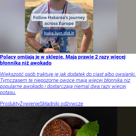
Polacy omijają je w sklepie. Mają prawie 2 razy więcej
błonnika niż awokado
Większość osób traktuje je jak dodatek do ciast albo owsianki.
Tymczasem te niepozorne owoce mają więcej błonnika niż
popularne awokado i dostarczają niemal dwa razy więcej
potasu.
Produkty
Żywienie
Składniki odżywcze