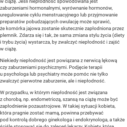
w ciążę. Jeśli niepłodność spowodowana jest
zaburzeniami hormonalnymi, wyrównanie hormonów,
uregulowanie cyklu menstruacyjnego lub przyjmowanie
preparatów pobudzających owulację może sprawić,
że komórka jajowa zostanie skutecznie zapłodniona przez
plemnik. Zdarza się i tak, że sama zmiana stylu życia (diety
i trybu życia) wystarcza, by zwalczyć niepłodność i zajść
w ciążę.
Niekiedy niepłodność jest powiązana z nerwicą lękową
czy zaburzeniami psychicznymi. Podjęcie terapii
u psychologa lub psychiatry może pomóc nie tylko
zwalczyć pierwotne zaburzenie, ale i niepłodność.
W przypadku, w którym niepłodność jest związana
z chorobą, np. endometriozą, szansą na ciążę może być
zapłodnienie pozaustrojowe. W takiej sytuacji kobieta,
która pragnie zostać mamą, powinna przebywać
pod kontrolą dobrego ginekologa i endokrynologa, a także
ściśle stosować się do zaleceń lekarzy. Kobiety, które