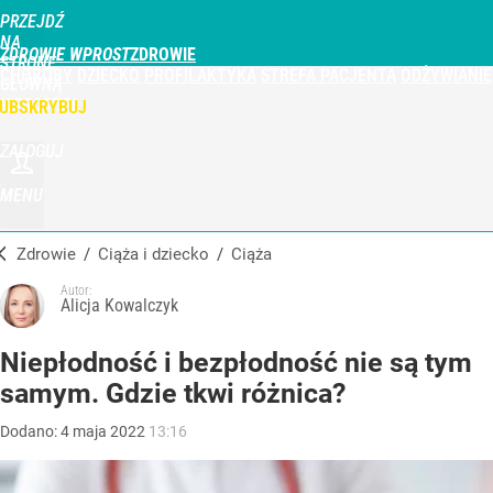
PRZEJDŹ
NA
ZDROWIE WPROST
STRONĘ
CHOROBY
DZIECKO
PROFILAKTYKA
STREFA PACJENTA
ODŻYWIANIE
GŁÓWNĄ
WPROST.PL
UBSKRYBUJ
ZALOGUJ
MENU
Zdrowie
/
Ciąża i dziecko
/
Ciąża
Autor:
Alicja Kowalczyk
Niepłodność i bezpłodność nie są tym
samym. Gdzie tkwi różnica?
Dodano:
4
maja
2022
13:16