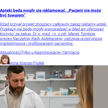
Apteki będą mogły się reklamować. „Pacjent nie może
być towarem”
Rząd przyjął projekt znoszący całkowity zakaz reklamy aptek.
Przekazy nie będą mogły wprowadzać w błąd ani oferować
korzyści za zakup. Dr n. med. i n. o zdr. Marek Tomków,
prezes Naczelnej Rady Aptekarskiej, ostrzega przed presją
marketingową i profilowaniem pacjentów.
Aktualności
Tylko u Nas
Innowacje i farmacja
Anna
Kopras-Fijołek