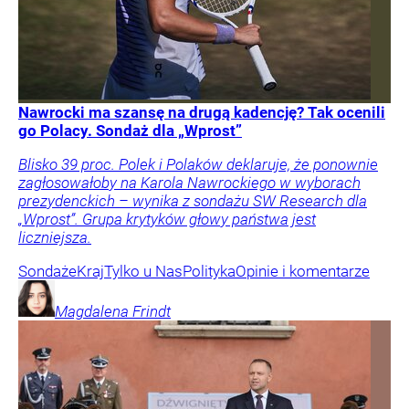
Nawrocki ma szansę na drugą kadencję? Tak ocenili
go Polacy. Sondaż dla „Wprost”
Blisko 39 proc. Polek i Polaków deklaruje, że ponownie
zagłosowałoby na Karola Nawrockiego w wyborach
prezydenckich – wynika z sondażu SW Research dla
„Wprost”. Grupa krytyków głowy państwa jest
liczniejsza.
Sondaże
Kraj
Tylko u Nas
Polityka
Opinie i komentarze
Magdalena
Frindt