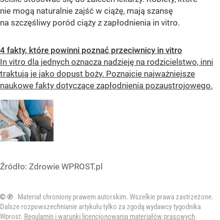
nie mogą naturalnie zajść w ciążę, mają szansę
na szczęśliwy poród ciąży z zapłodnienia in vitro.
4 fakty, które powinni poznać przeciwnicy in vitro
In vitro dla jednych oznacza nadzieję na rodzicielstwo, inni
traktują je jako dopust boży. Poznajcie najważniejsze
naukowe fakty dotyczące zapłodnienia pozaustrojowego.
Źródło:
Zdrowie WPROST.pl
© ℗
Materiał chroniony prawem autorskim. Wszelkie prawa zastrzeżone.
Dalsze rozpowszechnianie artykułu tylko za zgodą wydawcy tygodnika
Wprost.
Regulamin i warunki licencjonowania materiałów prasowych
.