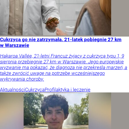
Cukrzyca go nie zatrzymała. 21-latek pobiegnie 27 km
w Warszawie
Hakaroa Vallée, 21-letni Francuz żyjący z cukrzycą typu 1, 9
sierpnia przebiegnie 27 km w Warszawie. Jego europejskie
wyzwanie ma pokazać, że diagnoza nie przekreśla marzeń, a
także zwrócić uwagę na potrzebę wcześniejszego
wykrywania choroby.
Aktualności
Cukrzyca
Profilaktyka i leczenie