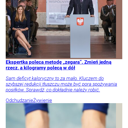
Ekspertka poleca metodę „zegara”. Zmień jedną
rzecz, a kilogramy polecą w dół
Sam deficyt kaloryczny to za mało. Kluczem do
szybszej redukcji tłuszczu może być pora spożywania
posiłków. Sprawdź, co dokładnie należy robić.
Odchudzanie
Żywienie