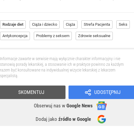
Rodzaje diet
Ciąża i dziecko
Ciąża
Strefa Pacjenta
Seks
Antykoncepcja
Problemy z seksem
Zdrowie seksualne
Informacje zawarte w serwisie mają wyłącznie charakter informacyjny i nie
stanowią porady lekarskiej, a stosowanie ich w praktyce powinno za każdym
razem być konsultowane na indywidualnej wizycie lekarskiej z lekarzem
specjalistą.
SKOMENTUJ
UDOSTĘPNIJ
Obserwuj nas
w
Google News
Dodaj jako
źródło w Google