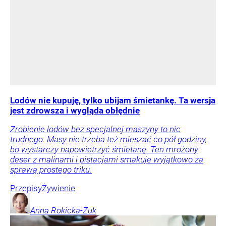
Lodów nie kupuję, tylko ubijam śmietankę. Ta wersja
jest zdrowsza i wygląda obłędnie
Zrobienie lodów bez specjalnej maszyny to nic
trudnego. Masy nie trzeba też mieszać co pół godziny,
bo wystarczy napowietrzyć śmietanę. Ten mrożony
deser z malinami i pistacjami smakuje wyjątkowo za
sprawą prostego triku.
Przepisy
Żywienie
Anna
Rokicka-Żuk