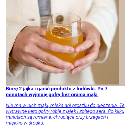
Biorę 2 jajka i garść produktu z lodówki. Po 7
minutach wyjmuję gofry bez grama mąki
Nie ma w nich mąki, mleka ani proszku do pieczenia. Te
wytrawne keto gofry robię z jajek i żółtego sera. Po kilku
minutach są rumiane, chrupiące przy brzegach i
miękkie w środku.