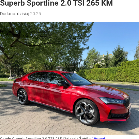
Superb Sportline 2.0 TSI 265 KM
Dodano:
dzisiaj
20:25
Skoda Superb Sportline 2.0 TSI 265 KM 4x4
/ Źródło:
Wprost