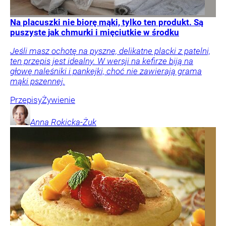
Na placuszki nie biorę mąki, tylko ten produkt. Są
puszyste jak chmurki i mięciutkie w środku
Jeśli masz ochotę na pyszne, delikatne placki z patelni,
ten przepis jest idealny. W wersji na kefirze biją na
głowę naleśniki i pankejki, choć nie zawierają grama
mąki pszennej.
Przepisy
Żywienie
Anna
Rokicka-Żuk