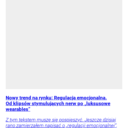
Nowy trend na rynku: Regulacja emocjonalna.
Od klipsów stymulujących nerw po „luksusowe
wearables”
Z tym tekstem muszę się pospieszyć. Jeszcze dzisiaj
rano zamierzałem napisać o „regulacji emocjonalnej”,