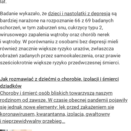
lat.
Badanie wykazało, że
dzieci i nastolatki z depresją
są
bardziej narażone na rozpoznanie 66 z 69 badanych
schorzeń, w tym zaburzeń snu, cukrzycy typu 2,
wirusowego zapalenia wątroby oraz chorób nerek
i wątroby. W porównaniu z osobami bez depresji mieli
również znacznie większe ryzyko urazów, zwłaszcza
obrażeń zadanych przez samookaleczenia, oraz prawie
sześciokrotnie większe ryzyko przedwczesnej śmierci.
Jak rozmawiać z dziećmi o chorobie, izolacji i śmierci
dziadków
Choroby i śmierć osób bliskich towarzyszą naszym
rodzinom od zawsze. W czasie obecnej pandemii pojawiły
się jednak nowe elementy: lęk przed zakażeniem się
koronawirusem, kwarantanna, izolacja, gwałtowny
i nieprzewidywalny przebieg...