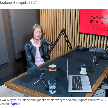
Dodano:
6
sierpnia
11:37
Ewa Woydyłło-Osiatyńska gościła w pierwszym odcinku „Wpost Przeciwnie”
/
Źródło:
Wprost