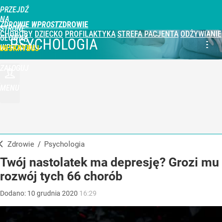
PRZEJDŹ
NA
ZDROWIE WPROST
STRONĘ
CHOROBY
DZIECKO
PROFILAKTYKA
STREFA PACJENTA
ODŻYWIANIE
GŁÓWNĄ
PSYCHOLOGIA
WPROST.PL
UBSKRYBUJ
ZALOGUJ
MENU
Zdrowie
/
Psychologia
Twój nastolatek ma depresję? Grozi mu
rozwój tych 66 chorób
Dodano:
10
grudnia
2020
16:29