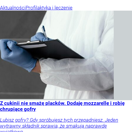
Aktualności
Profilaktyka i leczenie
Z cukinii nie smażę placków. Dodaję mozzarellę i robię
chrupiące gofry
Lubisz gofry? Gdy spróbujesz tych przepadniesz. Jeden
wytrawny składnik sprawia, że smakują naprawdę
wyjątkowo.