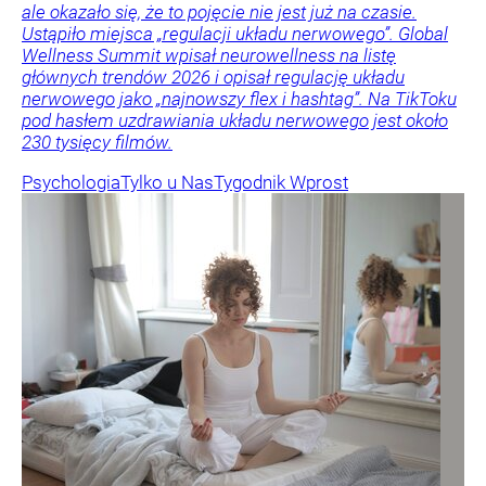
ale okazało się, że to pojęcie nie jest już na czasie.
Ustąpiło miejsca „regulacji układu nerwowego”. Global
Wellness Summit wpisał neurowellness na listę
głównych trendów 2026 i opisał regulację układu
nerwowego jako „najnowszy flex i hashtag”. Na TikToku
pod hasłem uzdrawiania układu nerwowego jest około
230 tysięcy filmów.
Psychologia
Tylko u Nas
Tygodnik Wprost