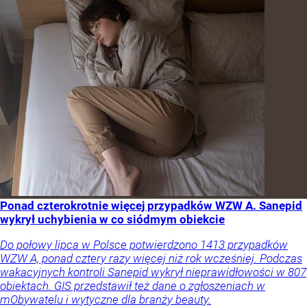
Ponad czterokrotnie więcej przypadków WZW A. Sanepid
wykrył uchybienia w co siódmym obiekcie
Do połowy lipca w Polsce potwierdzono 1413 przypadków
WZW A, ponad cztery razy więcej niż rok wcześniej. Podczas
wakacyjnych kontroli Sanepid wykrył nieprawidłowości w 807
obiektach. GIS przedstawił też dane o zgłoszeniach w
mObywatelu i wytyczne dla branży beauty.