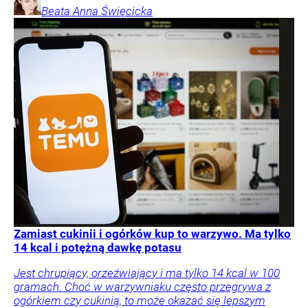
Beata Anna
Święcicka
Zamiast cukinii i ogórków kup to warzywo. Ma tylko
14 kcal i potężną dawkę potasu
Jest chrupiący, orzeźwiający i ma tylko 14 kcal w 100
gramach. Choć w warzywniaku często przegrywa z
ogórkiem czy cukinią, to może okazać się lepszym