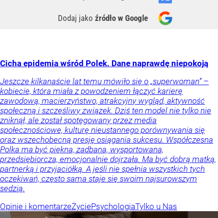
Dodaj jako
źródło w Google
Cicha epidemia wśród Polek. Dane naprawdę niepokoją
Jeszcze kilkanaście lat temu mówiło się o „superwoman” –
kobiecie, która miała z powodzeniem łączyć karierę
zawodową, macierzyństwo, atrakcyjny wygląd, aktywność
społeczną i szczęśliwy związek. Dziś ten model nie tylko nie
zniknął, ale został spotęgowany przez media
społecznościowe, kulturę nieustannego porównywania się
oraz wszechobecną presję osiągania sukcesu. Współczesna
Polka ma być piękna, zadbana, wysportowana,
przedsiębiorcza, emocjonalnie dojrzała. Ma być dobrą matką,
partnerką i przyjaciółką. A jeśli nie spełnia wszystkich tych
oczekiwań, często sama staje się swoim najsurowszym
sędzią.
Opinie i komentarze
Życie
Psychologia
Tylko u Nas