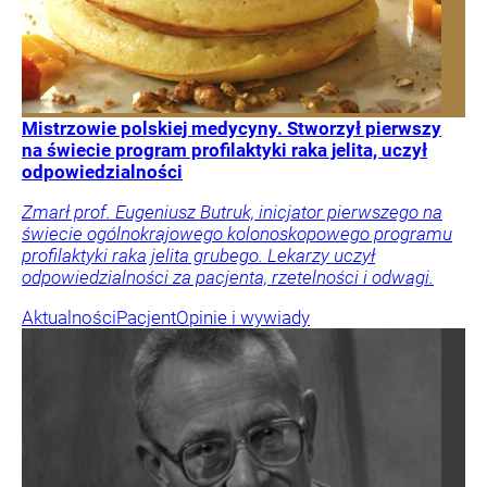
Mistrzowie polskiej medycyny. Stworzył pierwszy
na świecie program profilaktyki raka jelita, uczył
odpowiedzialności
Zmarł prof. Eugeniusz Butruk, inicjator pierwszego na
świecie ogólnokrajowego kolonoskopowego programu
profilaktyki raka jelita grubego. Lekarzy uczył
odpowiedzialności za pacjenta, rzetelności i odwagi.
Aktualności
Pacjent
Opinie i wywiady