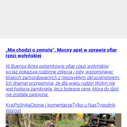
„Nie chodzi o zemstę”. Mocny apel w sprawie ofiar
rzezi wołyńskiej
W Buenos Aires potomkowie ofiar rzezi wołyńskiej
wciąż pokazują rodzinne zdjęcia i listy, wspominając
bliskich zamordowanych z niezwykłym okrucieństwem.
Ich dramat przypomina, że dla wielu rodzin Wołyń nie
jest historią zamkniętą, lecz bolesną raną, która do dziś
nie została zagojona.
Kraj
Polityka
Opinie i komentarze
Tylko u Nas
Tygodnik
Wprost