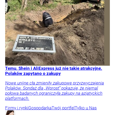
Temu, Shein i AliExpress już nie takie atrakcyjne.
Polaków zapytano o zakupy
Nowe unijne cła zmieniły zakupowe przyzwyczajenia
Polaków. Sondaż dla „Wprost” pokazuje, że niemal
połowa badanych ograniczyła zakupy na azjatyckich
platformach.
Firmy i rynki
Gospodarka
Twój portfel
Tylko u Nas