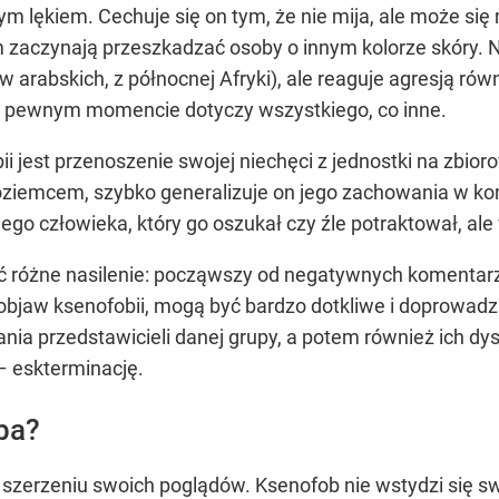
nym lękiem. Cechuje się on tym, że nie mija, ale może s
zaczynają przeszkadzać osoby o innym kolorze skóry. Ni
ów arabskich, z północnej Afryki), ale reaguje agresją r
i w pewnym momencie dotyczy wszystkiego, co inne.
 jest przenoszenie swojej niechęci z jednostki na zbior
ziemcem, szybko generalizuje on jego zachowania w kon
ego człowieka, który go oszukał czy źle potraktował, al
ć różne nasilenie: począwszy od negatywnych komentarzy
 objaw ksenofobii, mogą być bardzo dotkliwe i doprowadz
nia przedstawicieli danej grupy, a potem również ich dy
– eskterminację.
ba?
szerzeniu swoich poglądów. Ksenofob nie wstydzi się s