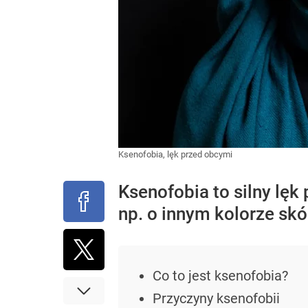
Ksenofobia, lęk przed obcymi
Ksenofobia to silny lę
np. o innym kolorze skó
Co to jest ksenofobia?
Przyczyny ksenofobii