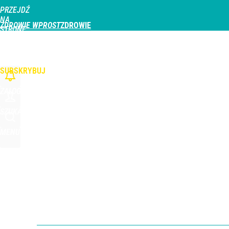
PRZEJDŹ
Udostępnij
0
Skomentuj
NA
ZDROWIE WPROST
STRONĘ
GŁÓWNĄ
CHOROBY
DZIECKO
PROFILAKTYKA
STREFA PACJENTA
ODŻYWIAN
WPROST.PL
SUBSKRYBUJ
ZALOGUJ
SZUKAJ
MENU