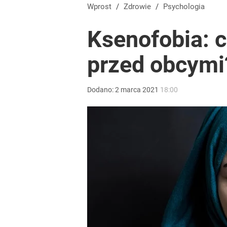
Wprost
/
Zdrowie
/
Psychologia
Ksenofobia: co
przed obcymi
Dodano:
2
marca
2021
18:00