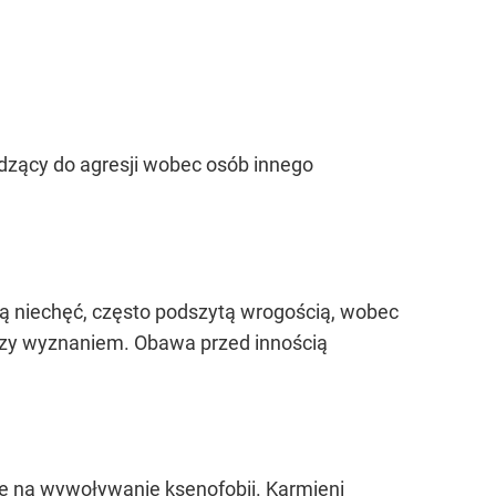
adzący do agresji wobec osób innego
ną niechęć, często podszytą wrogością, wobec
 czy wyznaniem. Obawa przed innością
e na wywoływanie ksenofobii. Karmieni