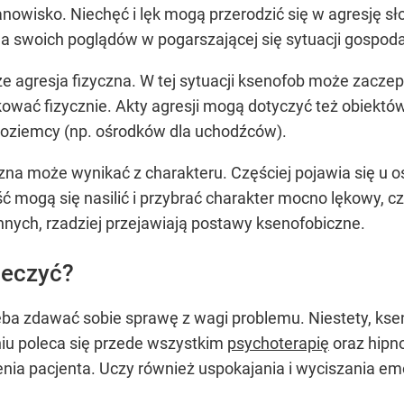
nowisko. Niechęć i lęk mogą przerodzić się w agresję s
la swoich poglądów w pogarszającej się sytuacji gospoda
 agresja fizyczna. W tej sytuacji ksenofob może zaczepi
wać fizycznie. Akty agresji mogą dotyczyć też obiektó
oziemcy (np. ośrodków dla uchodźców).
na może wynikać z charakteru. Częściej pojawia się u o
ość mogą się nasilić i przybrać charakter mocno lękowy,
innych, rzadziej przejawiają postawy ksenofobiczne.
leczyć?
eba zdawać sobie sprawę z wagi problemu. Niestety, kse
niu poleca się przede wszystkim
psychoterapię
oraz hipno
enia pacjenta. Uczy również uspokajania i wyciszania em