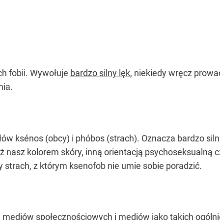
ych fobii. Wywołuje
bardzo silny lęk
, niekiedy wręcz prow
nia.
łów ksénos (obcy) i phóbos (strach). Oznacza bardzo sil
niż nasz kolorem skóry, inną orientacją psychoseksualną
 strach, z którym ksenofob nie umie sobie poradzić.
 mediów społecznościowych i mediów jako takich ogólni