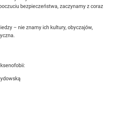
 poczuciu bezpieczeństwa, zaczynamy z coraz
edzy – nie znamy ich kultury, obyczajów,
zyczna.
ksenofobii:
 żydowską