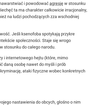
ię nawarstwiać i powodować
agresję
w stosunku
echęć ta ma charakter całkowicie irracjonalny,
ównież na ludzi pochodzących zza wschodniej
owość. Jeśli ksenofoba spotykają przykre
tekście społeczności. Staje się wrogo
e w stosunku do całego narodu.
 i internetowego hejtu (które, mimo
ić daną osobę nawet do myśli i prób
skryminację, ataki fizyczne wobec konkretnych
wojego nastawienia do obcych, głośno o nim