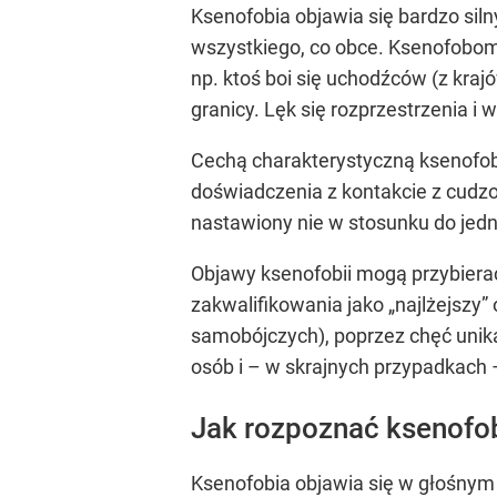
Ksenofobia objawia się bardzo sil
wszystkiego, co obce. Ksenofobom 
np. ktoś boi się uchodźców (z kraj
granicy. Lęk się rozprzestrzenia 
Cechą charakterystyczną ksenofobii
doświadczenia z kontakcie z cudzo
nastawiony nie w stosunku do jedn
Objawy ksenofobii mogą przybiera
zakwalifikowania jako „najlżejszy”
samobójczych), poprzez chęć unika
osób i – w skrajnych przypadkach 
Jak rozpoznać ksenofo
Ksenofobia objawia się w głośnym 