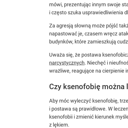
mówi, prezentując innym swoje sta
i często szuka usprawiedliwienia d
Za agresją słowną może pójść także
napastować je, czasem wręcz atako
budynków, które zamieszkują cudz
Uważa się, że postawa ksenofobicz
narcystycznych
. Niechęć i nieufn
wrażliwe, reagujące na cierpienie 
Czy ksenofobię można 
Aby móc wyleczyć ksenofobię, trz
i postawa są prawidłowe. W lecze
ksenofobii i zmienić kierunek myśl
z lękiem.