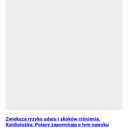
Zwiększa ryzyko udaru i skoków ciśnienia.
Kardiolożka: Polacy zapominają o tym nawyku