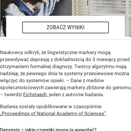
Ja choruję
Nie, nikt
ZOBACZ WYNIKI
Naukowcy odkryli, że lingwistyczne markery mogą
przewidywać depresję z dokładnością do 3 miesięcy przed
otrzymaniem formalnej diagnozy. Twórcy algorytmu mają
nadzieję, że pewnego dnia te systemy przesiewowe można
włączyć do systemów opieki. – Dane z mediów
społecznościowych zawierają markery zbliżone do genomu
– twierdzi
Eichstaedt
, jeden z autorów badania.
Badania zostały opublikowane w czasopiśmie
„Proceedings of National Academy of Sciences”
.
Depresja – jakie czynniki mogą ją wywołać?