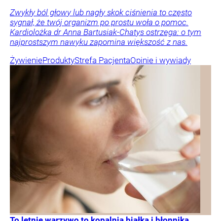
Zwykły ból głowy lub nagły skok ciśnienia to często
sygnał, że twój organizm po prostu woła o pomoc.
Kardiolożka dr Anna Bartusiak-Chatys ostrzega: o tym
najprostszym nawyku zapomina większość z nas.
Żywienie
Produkty
Strefa Pacjenta
Opinie i wywiady
To letnie warzywo to kopalnia białka i błonnika.