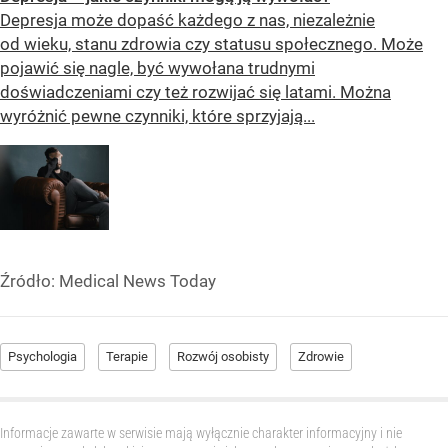
Depresja może dopaść każdego z nas, niezależnie
od wieku, stanu zdrowia czy statusu społecznego. Może
pojawić się nagle, być wywołana trudnymi
doświadczeniami czy też rozwijać się latami. Można
wyróżnić pewne czynniki, które sprzyjają...
Źródło:
Medical News Today
Psychologia
Terapie
Rozwój osobisty
Zdrowie
Informacje zawarte w serwisie mają wyłącznie charakter informacyjny i nie