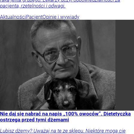
pacjenta, rzetelności i odwagi.
Aktualności
Pacjent
Opinie i wywiady
Nie daj się nabrać na napis „100% owoców”. Dietetyczka
ostrzega przed tymi dżemami
Lubisz dżemy? Uważaj na te ze sklepu. Niektóre mogą cię