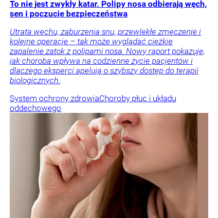
To nie jest zwykły katar. Polipy nosa odbierają węch,
sen i poczucie bezpieczeństwa
Utrata węchu, zaburzenia snu, przewlekłe zmęczenie i
kolejne operacje – tak może wyglądać ciężkie
zapalenie zatok z polipami nosa. Nowy raport pokazuje,
jak choroba wpływa na codzienne życie pacjentów i
dlaczego eksperci apelują o szybszy dostęp do terapii
biologicznych.
System ochrony zdrowia
Choroby płuc i układu
oddechowego