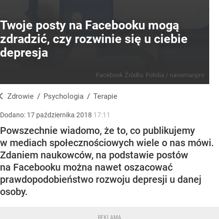
Twoje posty na Facebooku mogą
zdradzić, czy rozwinie się u ciebie
depresja
Facebook
Źródło:
Fotolia
/
nanomanpro
Zdrowie
/
Psychologia
/
Terapie
Dodano:
17
października
2018
17:11
Powszechnie wiadomo, że to, co publikujemy
w mediach społecznościowych wiele o nas mówi.
Zdaniem naukowców, na podstawie postów
na Facebooku można nawet oszacować
prawdopodobieństwo rozwoju depresji u danej
osoby.