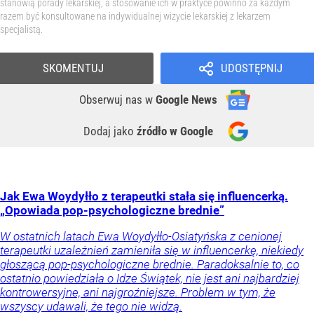
stanowią porady lekarskiej, a stosowanie ich w praktyce powinno za każdym
razem być konsultowane na indywidualnej wizycie lekarskiej z lekarzem
specjalistą.
SKOMENTUJ
UDOSTĘPNIJ
Obserwuj nas
w
Google News
Dodaj jako
źródło w Google
Jak Ewa Woydyłło z terapeutki stała się influencerką.
„Opowiada pop-psychologiczne brednie”
W ostatnich latach Ewa Woydyłło-Osiatyńska z cenionej
terapeutki uzależnień zamieniła się w influencerkę, niekiedy
głoszącą pop-psychologiczne brednie. Paradoksalnie to, co
ostatnio powiedziała o Idze Świątek, nie jest ani najbardziej
kontrowersyjne, ani najgroźniejsze. Problem w tym, że
wszyscy udawali, że tego nie widzą.