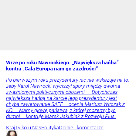
Wrze po roku Nawrockiego. „Największa hańba”
kontra „Cała Europa nam go zazdrości”
Po pierwszym roku prezydentury nic nie wskazuje na to,
żeby Karol Nawrocki wyciszył spory między dwoma
zwaśnionymi politycznymi obozami. – Dotychczas
największą hańbą na karcie jego prezydentury jest
chyba zawetowanie SAFE – ocenia Mariusz Witczak z
KO. – Mamy głowę państwa, z której możemy być
dumni – kontruje Marek Jakubiak z Rozwoju Plus.
Kraj
Tylko u Nas
Polityka
Opinie i komentarze