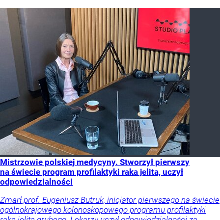
Mistrzowie polskiej medycyny. Stworzył pierwszy
na świecie program profilaktyki raka jelita, uczył
odpowiedzialności
Zmarł prof. Eugeniusz Butruk, inicjator pierwszego na świecie
ogólnokrajowego kolonoskopowego programu profilaktyki
raka jelita grubego. Lekarzy uczył odpowiedzialności za