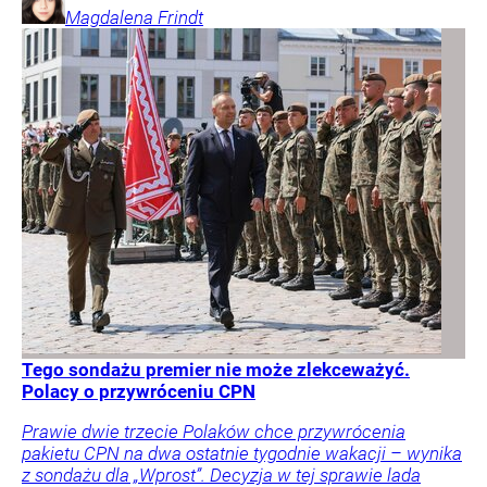
Magdalena
Frindt
Tego sondażu premier nie może zlekceważyć.
Polacy o przywróceniu CPN
Prawie dwie trzecie Polaków chce przywrócenia
pakietu CPN na dwa ostatnie tygodnie wakacji – wynika
z sondażu dla „Wprost”. Decyzja w tej sprawie lada