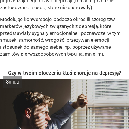
poprzedzającego rozwój depresji (ten sam przedział
zastosowano u osób, które nie chorowały).
Modelując konwersacje, badacze określili szereg tzw.
markerów językowych związanych z depresją, które
przedstawiały sygnały emocjonalne i poznawcze, w tym
smutek, samotność, wrogość, przeżywanie emocji
i stosunek do samego siebie, np. poprzez używanie
zaimków pierwszoosobowych typu: ja, mnie, mi.
Czy w twoim otoczeniu ktoś choruje na depresję?
Sonda
Tak, mój partner/partnerka
Tak, moja mama/mój tata
Tak, moje dziecko
Tak, moje rodzeństwo