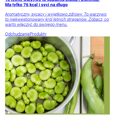
Ma tylko 76 kcal i syci na długo
Aromatyczny, sycący i wyjątkowo zdrowy. To warzywo
to niekwestionowany król letnich straganów. Zobacz, co
warto włączyć do swojego menu.
Odchudzanie
Produkty