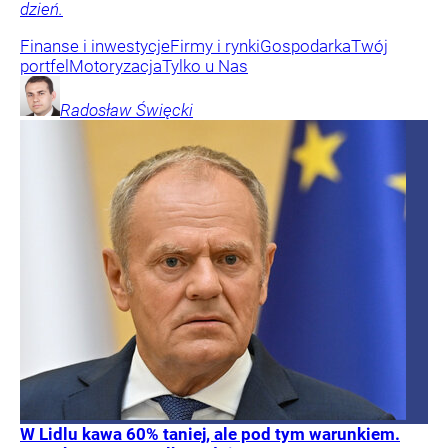
dzień.
Finanse i inwestycje
Firmy i rynki
Gospodarka
Twój
portfel
Motoryzacja
Tylko u Nas
Radosław
Święcki
W Lidlu kawa 60% taniej, ale pod tym warunkiem.