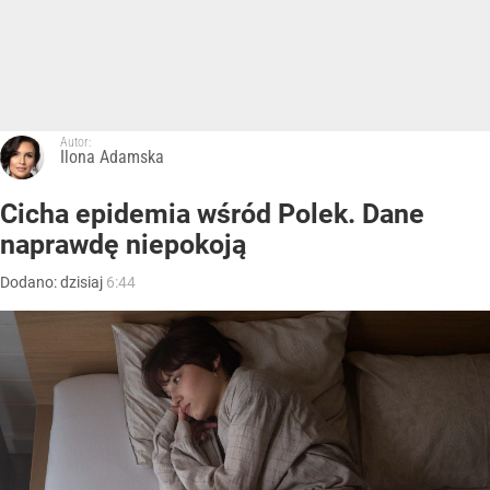
Autor:
Ilona Adamska
Cicha epidemia wśród Polek. Dane
naprawdę niepokoją
Dodano:
dzisiaj
6:44