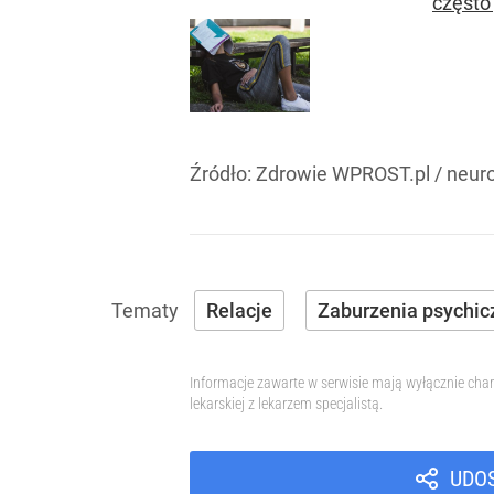
często
Źródło:
Zdrowie WPROST.pl
/
neur
Relacje
Zaburzenia psychic
Informacje zawarte w serwisie mają wyłącznie char
lekarskiej z lekarzem specjalistą.
UDO