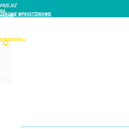
PRZEJDŹ
Udostępnij
0
Skomentuj
NA
ZDROWIE WPROST
STRONĘ
GŁÓWNĄ
CHOROBY
DZIECKO
PROFILAKTYKA
STREFA PACJENTA
ODŻYWIAN
WPROST.PL
SUBSKRYBUJ
ZALOGUJ
SZUKAJ
MENU