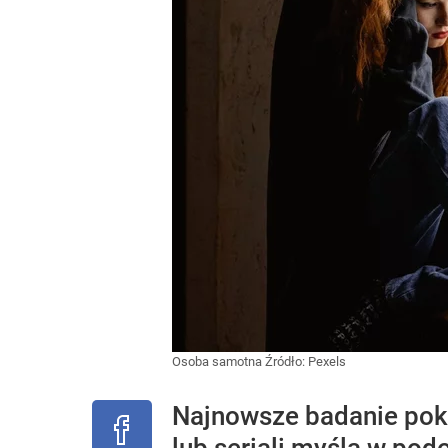
Osoba samotna
Źródło:
Pexels
Najnowsze badanie poka