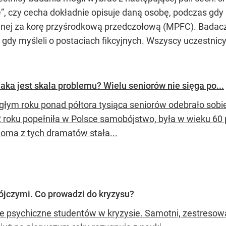
nie”, czy cecha dokładnie opisuje daną osobę, podczas gd
nej za korę przyśrodkową przedczołową (MPFC). Badacze
 gdy myśleli o postaciach fikcyjnych. Wszyscy uczestnic
aka jest skala problemu? Wielu seniorów nie sięga po...
głym roku ponad półtora tysiąca seniorów odebrało sobie 
 roku popełniła w Polsce samobójstwo, była w wieku 60 p
loma z tych dramatów stała...
jczymi. Co prowadzi do kryzysu?
e psychiczne studentów w kryzysie. Samotni, zestresowani