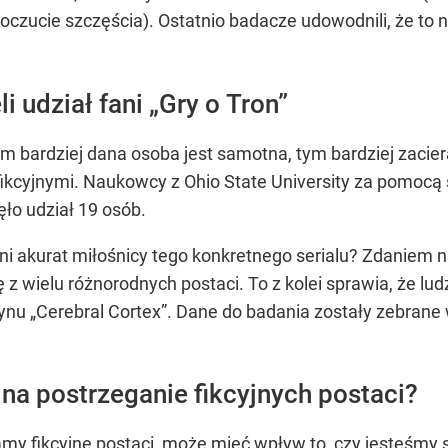
czucie szczęścia). Ostatnio badacze udowodnili, że to 
i udział fani „Gry o Tron”
m bardziej dana osoba jest samotna, tym bardziej zacier
fikcyjnymi. Naukowcy z Ohio State University za pomoc
ęło udział 19 osób.
ni akurat miłośnicy tego konkretnego serialu? Zdaniem n
 z wielu różnorodnych postaci. To z kolei sprawia, że l
u „Cerebral Cortex”. Dane do badania zostały zebrane w
a postrzeganie fikcyjnych postaci?
amy fikcyjne postaci, może mieć wpływ to, czy jesteśmy sa