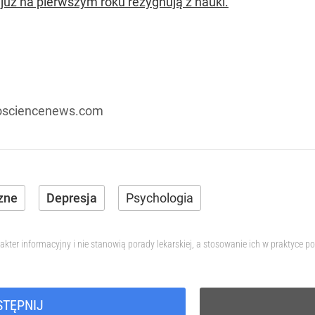
 już na pierwszym roku rezygnują z nauki.
osciencenews.com
zne
Depresja
Psychologia
akter informacyjny i nie stanowią porady lekarskiej, a stosowanie ich w praktyce
STĘPNIJ