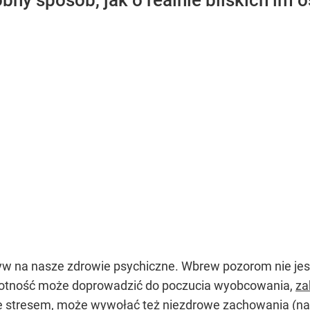
obny sposób, jak o realnie bliskich im 
na nasze zdrowie psychiczne. Wbrew pozorom nie jest 
otność może doprowadzić do poczucia wyobcowania,
za
ze stresem, może wywołać też niezdrowe zachowania (na 