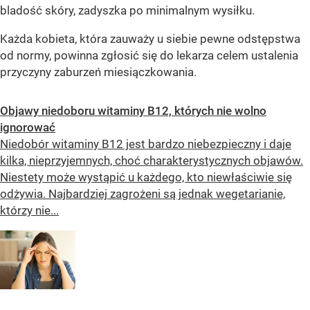
bladość skóry, zadyszka po minimalnym wysiłku.
Każda kobieta, która zauważy u siebie pewne odstępstwa
od normy, powinna zgłosić się do lekarza celem ustalenia
przyczyny zaburzeń miesiączkowania.
Objawy niedoboru witaminy B12, których nie wolno
ignorować
Niedobór witaminy B12 jest bardzo niebezpieczny i daje
kilka, nieprzyjemnych, choć charakterystycznych objawów.
Niestety może wystąpić u każdego, kto niewłaściwie się
odżywia. Najbardziej zagrożeni są jednak wegetarianie,
którzy nie...