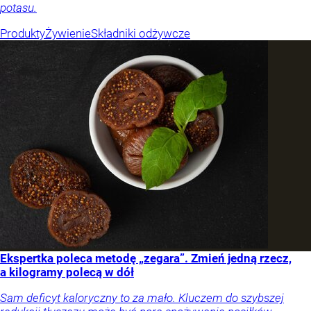
potasu.
Produkty
Żywienie
Składniki odżywcze
Ekspertka poleca metodę „zegara”. Zmień jedną rzecz,
a kilogramy polecą w dół
Sam deficyt kaloryczny to za mało. Kluczem do szybszej