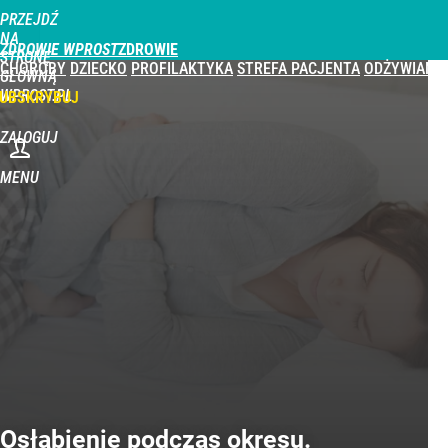
PRZEJDŹ
NA
ZDROWIE WPROST
STRONĘ
CHOROBY
DZIECKO
PROFILAKTYKA
STREFA PACJENTA
ODŻYWIANIE
GŁÓWNĄ
WPROST.PL
UBSKRYBUJ
ZALOGUJ
MENU
Osłabienie podczas okresu.