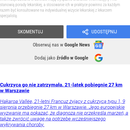
stanowią porady lekarskiej, a stosowanie ich w praktyce powinno za każdym
razem być konsultowane na indywidualnej wizycie lekarskiej z lekarzem
specjalistą.
SKOMENTUJ
UDOSTĘPNIJ
Obserwuj nas
w
Google News
Dodaj jako
źródło w Google
Cukrzyca go nie zatrzymała. 21-latek pobiegnie 27 km
w Warszawie
Hakaroa Vallée, 21-letni Francuz żyjący z cukrzycą typu 1, 9
sierpnia przebiegnie 27 km w Warszawie. Jego europejskie
wyzwanie ma pokazać, że diagnoza nie przekreśla marzeń, a
także zwrócić uwagę na potrzebę wcześniejszego
wykrywania choroby.