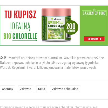
© ℗
Materiał chroniony prawem autorskim. Wszelkie prawa zastrzeżone.
Dalsze rozpowszechnianie artykułu tylko za zgodą wydawcy tygodnika
Wprost.
Regulamin i warunki licencjonowania materiałów prasowych
.
Choroby
Zdrowie
Seks
Zdrowie seksualne
Informacje zawarte w serwisie mają wyłącznie charakter informacyjny i nie