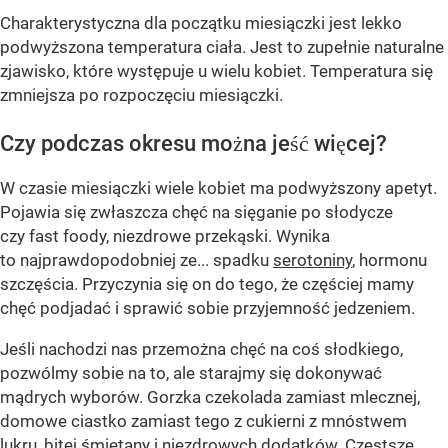
Charakterystyczna dla początku miesiączki jest lekko
podwyższona temperatura ciała. Jest to zupełnie naturalne
zjawisko, które występuje u wielu kobiet. Temperatura się
zmniejsza po rozpoczęciu miesiączki.
Czy podczas okresu można jeść więcej?
W czasie miesiączki wiele kobiet ma podwyższony apetyt.
Pojawia się zwłaszcza chęć na sięganie po słodycze
czy fast foody, niezdrowe przekąski. Wynika
to najprawdopodobniej ze... spadku
serotoniny
, hormonu
szczęścia. Przyczynia się on do tego, że częściej mamy
chęć podjadać i sprawić sobie przyjemność jedzeniem.
Jeśli nachodzi nas przemożna chęć na coś słodkiego,
pozwólmy sobie na to, ale starajmy się dokonywać
mądrych wyborów. Gorzka czekolada zamiast mlecznej,
domowe ciastko zamiast tego z cukierni z mnóstwem
lukru, bitej śmietany i niezdrowych dodatków. Częstsze