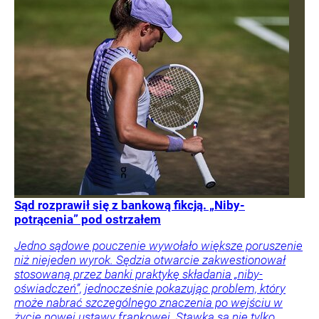
Sąd rozprawił się z bankową fikcją. „Niby-
potrącenia” pod ostrzałem
Jedno sądowe pouczenie wywołało większe poruszenie
niż niejeden wyrok. Sędzia otwarcie zakwestionował
stosowaną przez banki praktykę składania „niby-
oświadczeń”, jednocześnie pokazując problem, który
może nabrać szczególnego znaczenia po wejściu w
życie nowej ustawy frankowej. Stawką są nie tylko