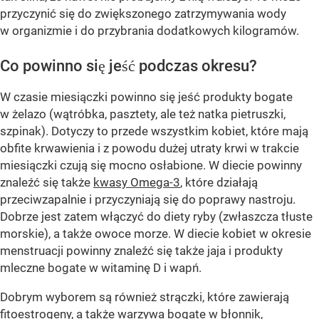
przyczynić się do zwiększonego zatrzymywania wody
w organizmie i do przybrania dodatkowych kilogramów.
Co powinno się jeść podczas okresu?
W czasie miesiączki powinno się jeść produkty bogate
w żelazo (wątróbka, pasztety, ale też natka pietruszki,
szpinak). Dotyczy to przede wszystkim kobiet, które mają
obfite krwawienia i z powodu dużej utraty krwi w trakcie
miesiączki czują się mocno osłabione. W diecie powinny
znaleźć się także
kwasy Omega-3
, które działają
przeciwzapalnie i przyczyniają się do poprawy nastroju.
Dobrze jest zatem włączyć do diety ryby (zwłaszcza tłuste
morskie), a także owoce morze. W diecie kobiet w okresie
menstruacji powinny znaleźć się także jaja i produkty
mleczne bogate w witaminę D i wapń.
Dobrym wyborem są również strączki, które zawierają
fitoestrogeny, a także warzywa bogate w błonnik,