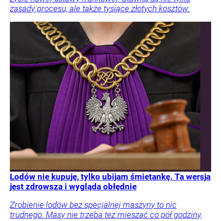
zasady procesu, ale także tysiące złotych kosztów.
Lodów nie kupuję, tylko ubijam śmietankę. Ta wersja
jest zdrowsza i wygląda obłędnie
Zrobienie lodów bez specjalnej maszyny to nic
trudnego. Masy nie trzeba też mieszać co pół godziny,