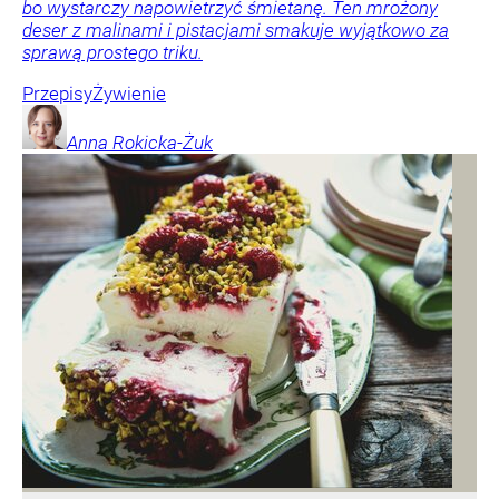
bo wystarczy napowietrzyć śmietanę. Ten mrożony
deser z malinami i pistacjami smakuje wyjątkowo za
sprawą prostego triku.
Przepisy
Żywienie
Anna
Rokicka-Żuk