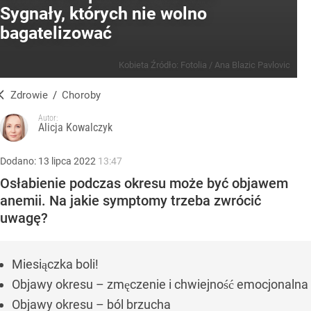
Sygnały, których nie wolno
bagatelizować
Kobieta
Źródło:
Fotolia
/
Ana Blazic Pavlovic
Zdrowie
/
Choroby
Autor:
Alicja Kowalczyk
Dodano:
13
lipca
2022
13:47
Osłabienie podczas okresu może być objawem
anemii. Na jakie symptomy trzeba zwrócić
uwagę?
Miesiączka boli!
Objawy okresu – zmęczenie i chwiejność emocjonalna
Objawy okresu – ból brzucha