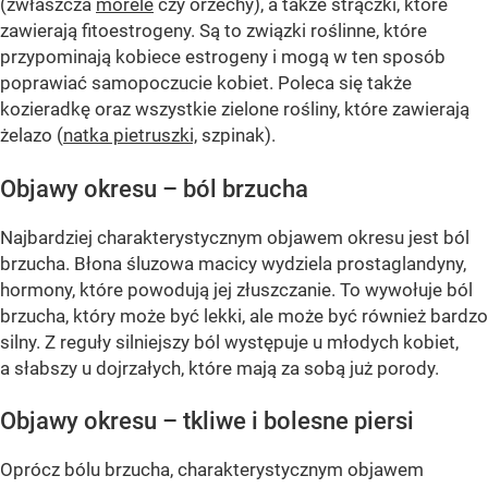
(zwłaszcza
morele
czy orzechy), a także strączki, które
zawierają fitoestrogeny. Są to związki roślinne, które
przypominają kobiece estrogeny i mogą w ten sposób
poprawiać samopoczucie kobiet. Poleca się także
kozieradkę oraz wszystkie zielone rośliny, które zawierają
żelazo (
natka pietruszki,
szpinak).
Objawy okresu – ból brzucha
Najbardziej charakterystycznym objawem okresu jest ból
brzucha. Błona śluzowa macicy wydziela prostaglandyny,
hormony, które powodują jej złuszczanie. To wywołuje ból
brzucha, który może być lekki, ale może być również bardzo
silny. Z reguły silniejszy ból występuje u młodych kobiet,
a słabszy u dojrzałych, które mają za sobą już porody.
Objawy okresu – tkliwe i bolesne piersi
Oprócz bólu brzucha, charakterystycznym objawem