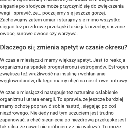
sięganie po słodycze może przyczynić się do zwiększenia
wagi i sprawić, że... poczujemy się jeszcze gorzej.
Zachowujmy zatem umiar i starajmy się mimo wszystko
sięgać też po zdrowe przekąski takie jak orzechy, suszone
owoce, surowe owoce czy warzywa.
Dlaczego się zmienia apetyt w czasie okresu?
W czasie miesiączki mamy większy apetyt. Jest to reakcja
organizmu na spadek
progesteronu
i estrogenów. Estrogen
zwiększa też wrażliwość na insulinę i wchłanianie
węglowodanów, dlatego mamy chęć na niezdrowe potrawy.
W czasie miesiączki następuje też naturalne osłabienie
organizmu i utrata energii. To sprawia, że jeszcze bardziej
mamy ochotę poprawić sobie nastrój, sięgając po coś
niezdrowego. Niekiedy nad tym uczuciem jest trudno
zapanować, a chęć sięgnięcia po niezdrową przekąskę jest
tak silna, że nawet nie próbujemy z nią walczyć. To może