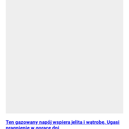
Ten gazowany napój wspiera jelita i wątrobę. Ugasi
pragnienie w gorące dni