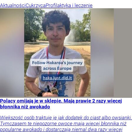
Aktualności
Cukrzyca
Profilaktyka i leczenie
Polacy omijają je w sklepie. Mają prawie 2 razy więcej
błonnika niż awokado
Większość osób traktuje je jak dodatek do ciast albo owsianki.
Tymczasem te niepozorne owoce mają więcej błonnika niż
popularne awokado i dostarczają niemal dwa razy więcej